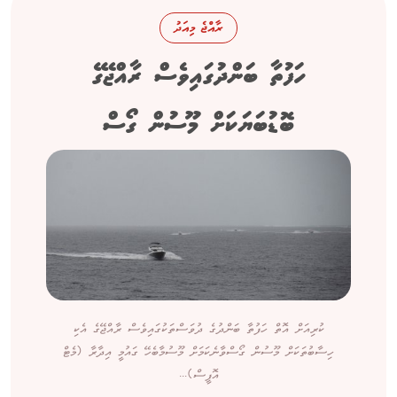
ރާއްޖެ މިއަދު
ހަފުތާ ބަންދުގައިވެސް ރާއްޖޭގެ
ބޮޑުބަޔަކަށް މޫސުން ގޯސް
ކުރިއަށް އޮތް ހަފުތާ ބަންދުގެ ދުވަސްތަކުގައިވެސް ރާއްޖޭގެ އެކި
ހިސާބުތަކަށް މޫސުން ގޯސްވާނެކަމަށް މޫސުމާބެހޭ ގައުމީ އިދާރާ (މެޓް
އޮފީސް)...