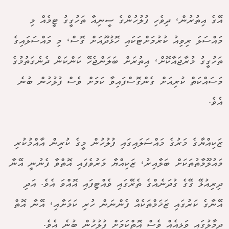
އޭގެ އިތުރުން، ދިވެހި ފުލުހުންގެ ސީނިއާ ތަހުގީގު ޓީމެއް މި
މައްސަލަ ރިވިއު ކުރުމަށްޓަކައި ހޮޅުދޫއަށް ގޮސް، މި މައްސަލައިގެ
ތަހުގީގު މުރާޖައާކޮށް، އިތުރަށް ބަލަންޖެހޭ ކަންކަން ދެނެގަތުމުގެ
މަސައްކަތް ކުރިއަށް ގެންގޮސްފައިވާ ކަމަށް ވެސް ފުލުހުން ބުނެ
އެވެ.
ޒަކިއްޔާގެ މަރުގެ މައްސަލައިގައި ފުލުހުން މީގެ ކުރިން އާއްމުކުރި
މައުލޫމާތުތަކަށް ބަލާއިރު، ޒަކިއްޔާ މަރުވެފައި އޮތްވާ ފެނުނީ އޭނާ
ދިރިއުޅޭ ގޭގެ ގުދަނެއްގެ ތެރޭގައި ވެއްޓިފައި އޮއްވަ އެވެ. އަދި
އޭނާގެ ކަރުގައި ޒަޚަމްތަކެއް ފެންނަން ހުރި ކަމަށާއި، އޭނާ އޮތް
ދިމާލުގައި ވަޅިއެއް ވެސް އޮތްކަމަށް ފުލުހުން ބުނެ އެވެ.