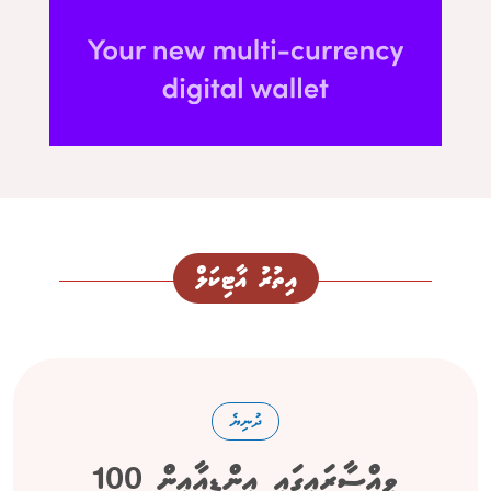
އިތުރު އާޓިކަލް
ދުނިޔެ
ވިއްސާރައިގައި އިންޑިއާއިން 100