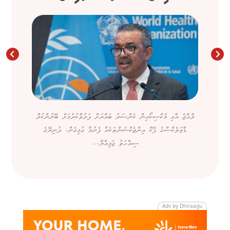
ރާއްޖެ އާއި މެކްސިކޯއިން ކެންސަރު ބައްޔަށް ފަރުވާކުރުމަށް ބޭނުންކުރާ
ޑާޒަލެކްސްގެ ފޭކް އިންޖެކްޝަންތަކެއް ފެނުމާ ގުޅިގެން، ދުނިޔޭގެ
ސިއްހަތު ޖަމިއްޔާ،...
Adv by Dhiraagu