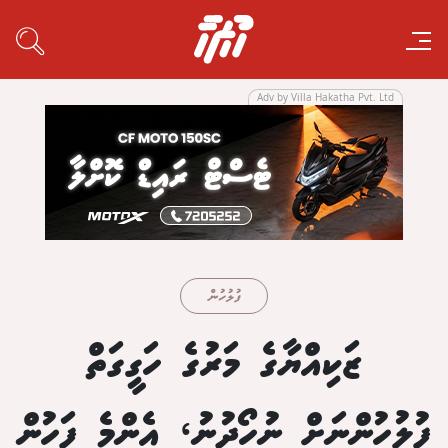
Adv by Villa Hakatha Pvt. Ltd
ފުލުހުން
ޒަކިއްޔާގެ މަރުގެ ހަގީގަތް
ފުލުހުންނަށް ނުހޯދުނު، އެންމެ ފަހުން