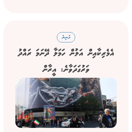
ދުނިޔެ
އެމެރިކާއިން އަލުން ހަމަލާ ދޭނަމަ ރައްދު
ވަރުގަދަވާނެ: އީރާން