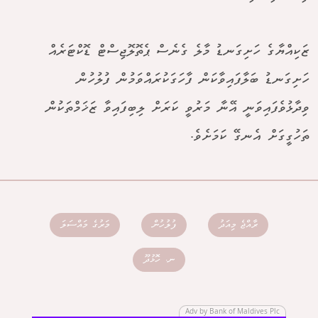
ޒަކިއްޔާގެ ހަށިގަނޑު މާލެ ގެނެސް ޕެތޮލޮޖިސްޓް ޑޮކްޓަރެއް
ހަށިގަނޑު ބަލާފައިވާކަން ފާހަގަކުރައްވަމުން ފުލުހުން
ވިދާޅުވެފައިވަނީ އޭނާ މަރުވީ ކަރަށް ލިބިފައިވާ ޒަޚަމްތަކުން
ތަހުގީގަށް އެނގޭ ކަމަށެވެ.
ރާއްޖެ މިއަދު
ފުލުހުން
މަރުގެ މައްސަލަ
ނ. ހޮޅުދޫ
Adv by Bank of Maldives Plc