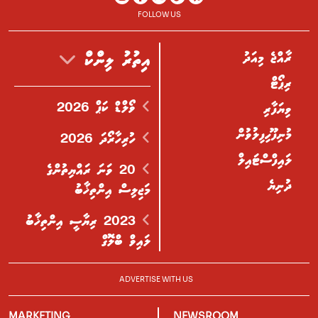
FOLLOW US
ރާއްޖެ މިއަދު
އިތުރު ލިންކް
ރިޕޯޓް
ވޯލްޑް ކަޕް 2026
ވިޔަފާރި
މުނިފޫހިފިލުވުން
ހުރިހާރޯދަ 2026
ލައިފްސްޓައިލް
20 ވަނަ ރައްޔިތުންގެ
ދުނިޔެ
މަޖިލިސް އިންތިޚާބު
2023 ރިޔާސީ އިންތިޚާބު
ލައިވް ބްލޮގް
ADVERTISE WITH US
MARKETING
NEWSROOM