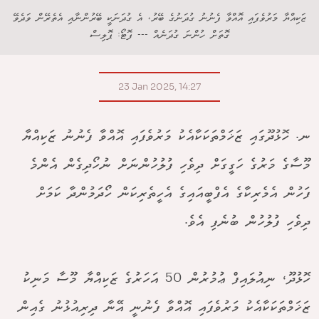
ޒަކިއްޔާ މަރުވެފައި އޮއްވާ ފެނުނު ގުދަނުގެ ބޭރު، އެ ގުދަނަކީ ބޭރުންނާއި އެތެރޭން ވަދެވޭ
ގޮތަށް ހުންނަ ގުދަނެއް --- ފޮޓޯ: ޕޮލިސް
23 Jan 2025, 14:27
ނ. ހޮޅުދޫގައި ޒަޚަމްތަކަކާއެކު މަރުވެފައި އޮއްވާ ފެނުނު ޒަކިއްޔާ
މޫސާގެ މަރުގެ ހަގީގަށް ދިވެހި ފުލުހުންނަށް ނުހޯދިގެން އެންމެ
ފަހުން އެމެރިކާގެ އެފްބީއައިގެ އެހީތެރިކަން ހޯދަމުންދާ ކަމަށް
ދިވެހި ފުލުހުން ބުނެފި އެވެ.
ހޮޅުދޫ، ނިއުލައިފް ޢުމުރުން 50 އަހަރުގެ ޒަކިއްޔާ މޫސާ މަނިކު
ޒަޚަމްތަކަކާއެކު މަރުވެފައި އޮއްވާ ފެނުނީ އޭނާ ދިރިއުޅުނު ގެއިން