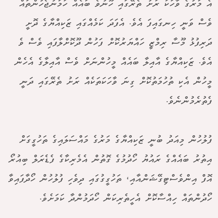
އެ މަރުގެ ވާހަކަ ރަށު ތެރޭގައި ހޫނުވެ ބައެއް ހަމަނުޖެހުންތައް
ވެސް ވަނީ ހިނގައިފަ އެވެ. އެފަދަ ކަމެއްގައި ޒަކިއްޔާގެ ދޮށީ
ދަރިފުޅު މޫސާ ރިމްޒީ ހައްޔަރުކޮށް ފަހުން ދޫކޮށްލާފައި ވެސް ވެ
އެވެ. ޒަކިއްޔާގެ އާއިލާ ބައެއް މީހުންނަށް ވެސް އާއިލާގެ އެހެން
މީހުން އެކި ތުހުމަތުކޮށް ގިނަ ވާހަކަތަކެއް ރަށު ތެރޭގައި ދަނީ
ފެތުރެމުންނެވެ.
ފުލުހުން މިއަދު ބުނީ ޒަކިއްޔާގެ މަރުގެ މައްސަލައިގެ ތަހުގީގަށް
އިތުރު ބައެއްގެ ރައުޔު ހޯދުމުގެ ގޮތުން އެމެރިކާގެ ފެޑެރަލް ބިއުރޯ
އޮފް އިންވެސްޓިގޭޝަންއާއި، ތަހުގީގުގައި ދިވެހި ފުލުހުން ހޯދާފައިވާ
ހޯދުންތައް ހިއްސާކޮށް އެހީތެރިކަން ހޯދަމުންދާ ކަމަށެވެ.