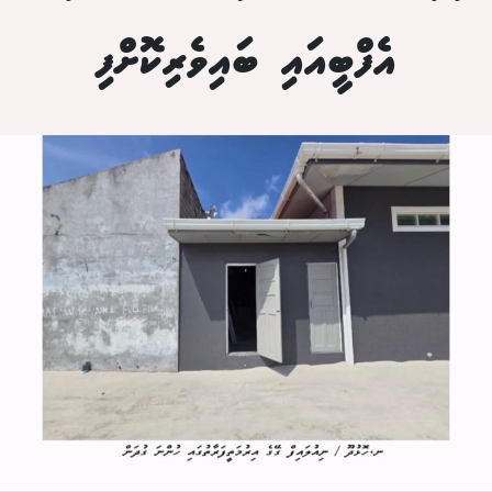
އެފްބީއައި ބައިވެރިކޮށްފި