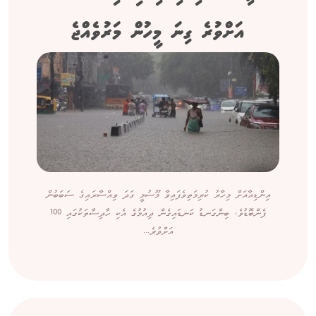
އަށްވުރެ ގިނަ މީހުން މަރުވެއްޖެ
އިންޑިއާއަށް މިހާރު ކުރިމަތިވެފައިވާ މޫސުމީ ގަދަ ވިއްސާރައިގެ ސަބަބުން
ފެންބޮޑުވެ، ބިންގަނޑު ކަނޑައިގެން ދިއުމުގެ އެކި ހާދިސާތަކުގައި 100
އަށްވުރެ...