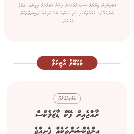
އެމެރިކާއިން އީރާނުގެ ސަރަހައްދުތަކަށް އިތުރު ހަމަލާއެއް ދީފިނަމަ، ގަލްފު
ސަރަހައްދުގެ ގައުމުތަކުގައި ހުރި ހަކަތައާ ބެހޭ މުހިންމު ވަސީލަތްތަކަށް
ވަރުގަދަ...
މަގުބޫލު އާޓިކަލް
ޑަބްލިއުއެޗްއޯ
ރާއްޖެއިން ފޭކް ޑާޒަލެކްސް
އިންޖެކްޝަންތަކެއް ފެނިއްޖެ