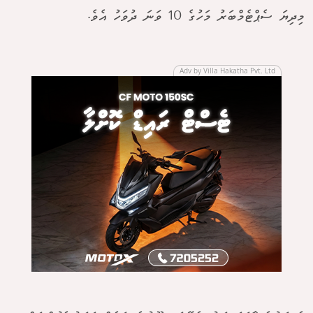
މިދިޔަ ސެޕްޓެމްބަރު މަހުގެ 10 ވަނަ ދުވަހު އެވެ.
Adv by Villa Hakatha Pvt. Ltd