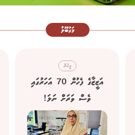
މަގުބޫލު
މީހުން
އަޒީޒާގެ ފެހުން 70 އަހަރުގައި
ވެސް ވަރަށް ނަލަ!