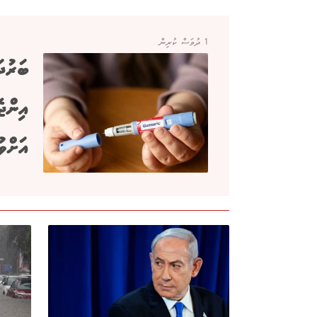
1 ދުވަސް ކުރިން
ބަރުދ
އަށްވު