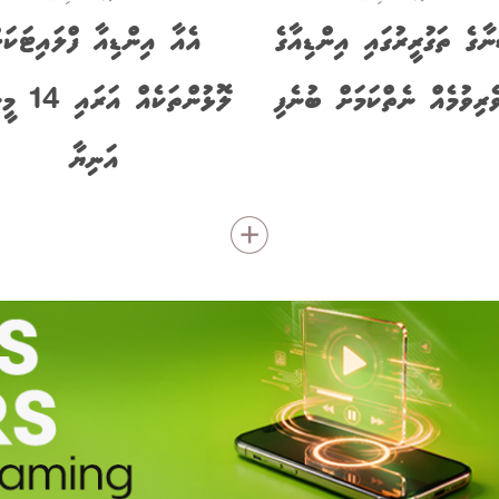
ާގެ ތަގުރީރުގައި އިންޑިއާގެ
އެއާ އިންޑިއާ ފްލައިޓަކަށ
ެރިވުމެއް ނެތްކަމަށް ބުނެފި
ލޮޅުންތަކެއް 
އަނިޔާ