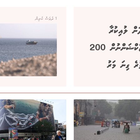
1 ދުވަސް ކުރިން
ަން ލުއިކުރާ
އިންޖެކްޝަންނުން 200
ރެ ގިނަ މަރު