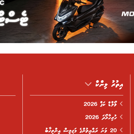
އިތުރު ލިންކް
ވޯލްޑް ކަޕް 2026
ހުރިހާރޯދަ 2026
20 ވަނަ ރައްޔިތުންގެ މަޖިލިސް އިންތިޚާބު