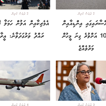
2 ދުވަސް ކުރިން
2 ދުވަސް ކުރިން
ްސާރައިގައި އިންޑިއާއިން
އެމެރިކާއިން އަލުން ހަމަލާ ދ
100 އަށްވުރެ ގިނަ މީހުން
ރައްދު ވަރުގަދަވާނެ: އީރާ
މަރުވެއްޖެ
3 ދުވަސް ކުރިން
4 ދުވަސް ކުރިން