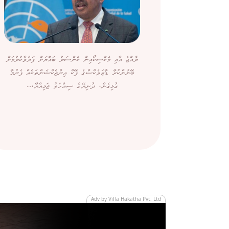
ރާއްޖެ އާއި މެކްސިކޯއިން ކެންސަރު ބައްޔަށް ފަރުވާކުރުމަށް
ބޭނުންކުރާ ޑާޒަލެކްސްގެ ފޭކް އިންޖެކްޝަންތަކެއް ފެނުމާ
ގުޅިގެން، ދުނިޔޭގެ ސިއްހަތު ޖަމިއްޔާ،...
Adv by Villa Hakatha Pvt. Ltd