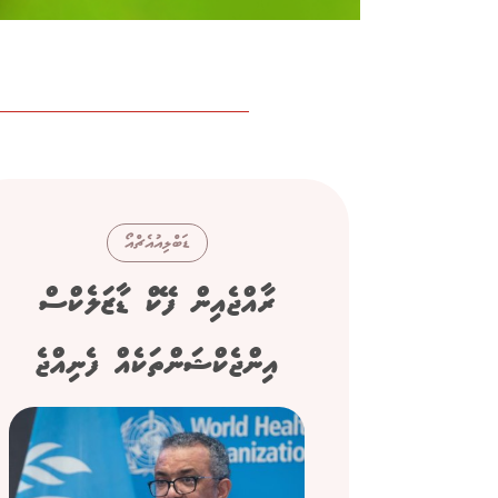
ޑަބްލިއުއެޗްއޯ
ރާއްޖެއިން ފޭކް ޑާޒަލެކްސް
އިންޖެކްޝަންތަކެއް ފެނިއްޖެ