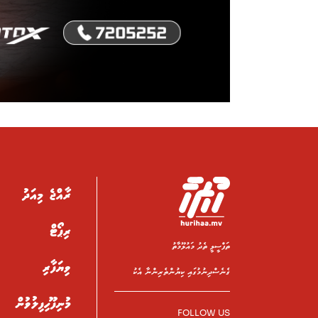
ރާއްޖެ މިއަދު
ރިޕޯޓް
ތަފްސީލީ ތެދު މައުލޫމާތު
ވިޔަފާރި
ގެނެސްދިނުމުގައި ކިޔުންތެރިންނާ އެކު
މުނިފޫހިފިލުވުން
FOLLOW US