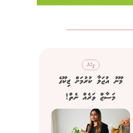
މީހުން
މޫނު އުޖަލާ ކުރުމަށް ޒިކޫގެ
ސިނގ
މަސާޖް ވަރެއް ނެތް!
"ފްރެންޗް