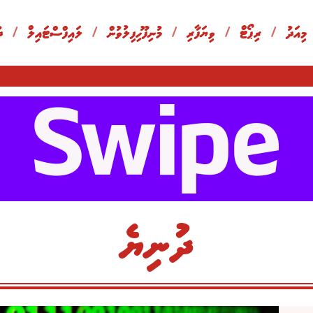
 މިއަދު
/
ރިޕޯޓް
/
ވިޔަފާރި
/
މުނިފޫހިފިލުވުން
/
ލައިފްސްޓައިލް
/
ދ
ދުނިޔެ