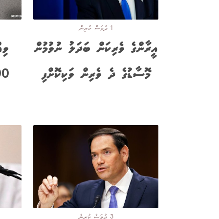
1 ދުވަސް ކުރިން
އީރާންގެ ވެރިކަން ބަދަލު ނުވުމުން
ވިއ
މޮސާޑުގެ ދެ ވެރިން ވަކިކޮށްފި
3 ދުވަސް ކުރިން