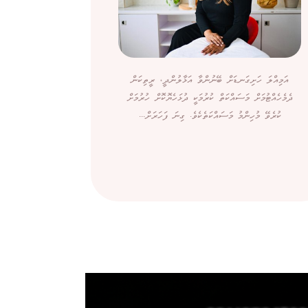
އަމިއްލަ ހަށިގަނޑަށް ބޭނުންވާ އަޅާލުންދީ، ރީތިކަން
ދެމެހެއްޓުމަށް މަސައްކަތް ކުރުމަކީ ދުޅަހެޔޮކޮށް ހުރުމަށް
ކުރެވޭ މުހިންމު މަސައްކަތެކެވެ. ގިނަ ފަހަރަށް...
ބޭރުން ގ
ސިނގިރޭޓަށްވު
ކަމަށް ބުނެ