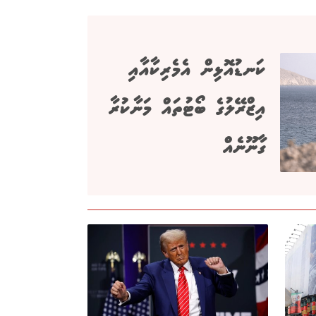
ކަނޑުއޮޅިން އެމެރިކާއާއި
އިޒްރޭލުގެ ބޯޓުތައް މަނާކުރާ
ގާނޫނެއް