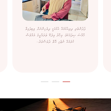
ފުދުންތެރި ދިރިއުޅުމެއް އުޅުމަކީ ދިވެހިންނަށް ލިބިފައިވާ
ހާއްސަ ސިފައެކެވެ. މިހާރު މިދެކޭ ތަރައްގީގެ އެއްވެސް
ކުލައެއް ނުޖެހި އޮތް ދުވަސްވަރު...