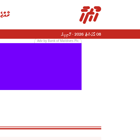
ރާއްޖެ
08 އޯގަސްޓް 2026
·
ހޮނިހިރު
Adv by Bank of Maldives Plc