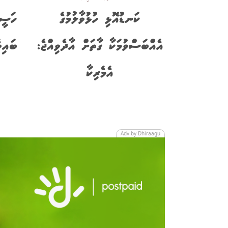
ކަނޑުއޮޅި ހުޅުވާލުމުގެ
ހަސީނ
އެއްބަސްވުމަކާ ގާތަށް އާދެވިއްޖެ:
ބައިވ
އެމެރިކާ
Adv by Dhiraagu