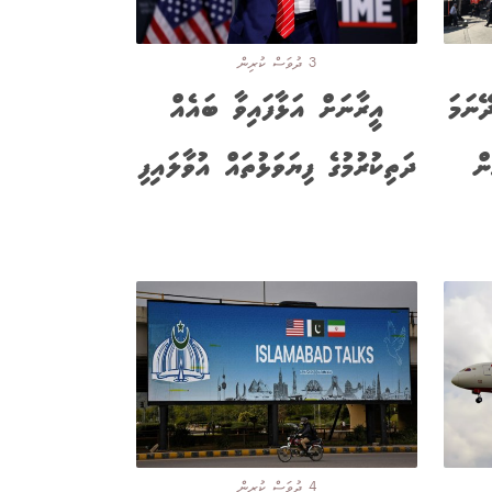
3 ދުވަސް ކުރިން
ޭނަމަ
އީރާނަށް އަޅާފައިވާ ބައެއް
ން
ދަތިކުރުމުގެ ފިޔަވަޅުތައް އުވާލައިފި
4 ދުވަސް ކުރިން