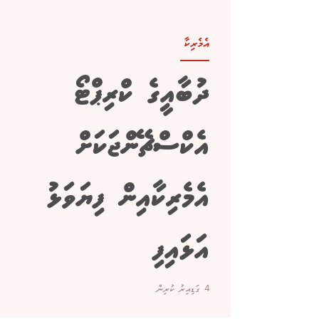
އެމެރިކާ
ދުބާއީގެ ކްރިޕްޓޯ
އެކްސްޗޭންޖަކަށް
އެމެރިކާއިން ފިޔަވަޅު
އަޅައިފި
4 ގަޑިއިރު ކުރިން