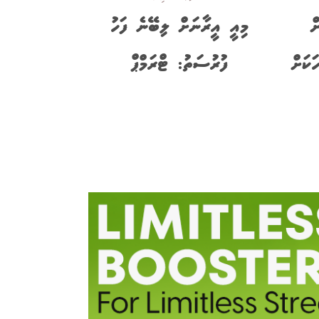
ް
މިއީ އީރާނަށް ލިބޭނެ ފަހު
އަރައި 14 މީހަކަށް
ފުރުސަތު: ޓްރަމްޕް