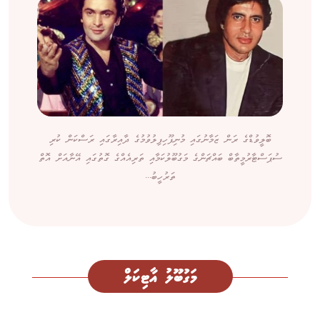
ބޮލީވުޑްގެ ރަން ޒަމާނުގައި މުނިފޫހިފިލުވުމުގެ ދާއިރާގައި ރަސްކަން ކުރި
ސުޕަސްޓާރުމީތާބް ބައްޗަންގެ މަގުބޫލުކަމާއި ތަރިއެއްގެ ގޮތުގައި އޭނާއަށް އޮތް
ތަރުހީބު...
މަގުބޫލު އާޓިކަލް