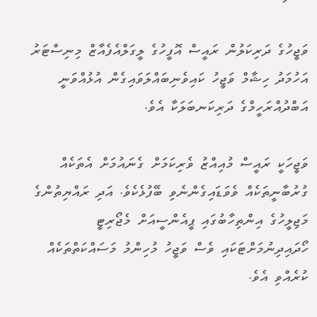
ވަޖީހުގެ ދަރިކަލުން ރައީސް އޮފީހުގެ ލީގަލްއެފެއާޒް މިނިސްޓަރު
އަހުމަދު ހިޝާމް ވަޖީހު ކައިވެނިބައްލަވައިގެން އުޅުއްވަނީ
އަބްދުއްރަހީމްގެ ދަރިކަނބަލަކާ އެވެ.
ވަޖީހަކީ ރައީސް މުއިއްޒު ވެރިކަމަށް ގެނައުމަށް އެތަކެއް
ގުރުބާނީތަކެއް ވެވަޑައިގެންނެވި ބޭފުޅެކެވެ. އަދި ރައްޔިތުންގެ
މަޖިލީހުގެ އިންތިހާބުގައި ޕީއެންސީއަށް މެޖޯރިޓީ
ހޯދައިދިނުމަށްޓަކައި ވެސް ވަޖީހު މުހިންމު މަސައްކަތްތަކެއް
ކުރެއްވި އެވެ.