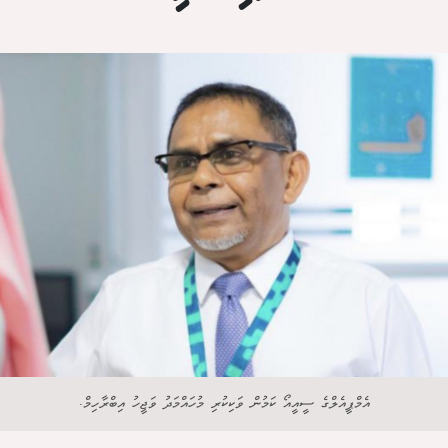
އެމްޕީއެލްގެ ސީއީއޯ ކަމުން ވަކިކުރި މުހައްމަދު ވަޖީހު އިބްރާހިމް.