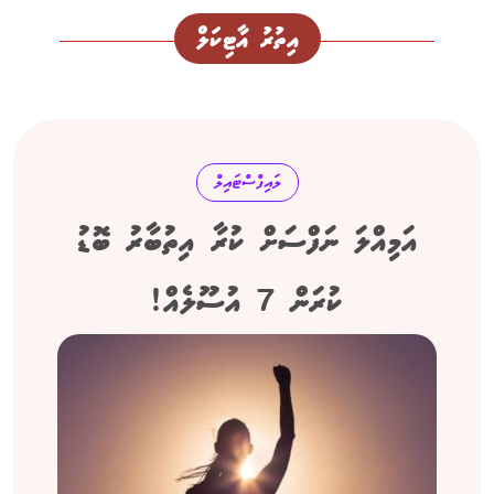
އިތުރު އާޓިކަލް
ލައިފްސްޓައިލް
އަމިއްލަ ނަފްސަށް ކުރާ އިތުބާރު ބޮޑު
ކުރަން 7 އުސޫލެއް!