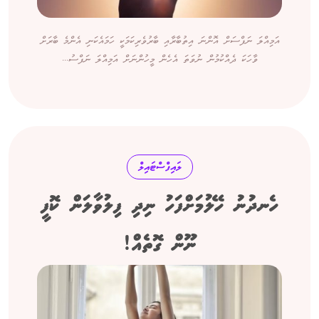
އަމިއްލަ ނަފްސަށް އޮންނަ އިތުބާރާއި ބާރުވެރިކަމަކީ ހަމައެކަނި އެންމެ ބާރަށް
ވާހަކަ ދެއްކުމުން ނުވަތަ އެހެން މީހުންނަށް އަމިއްލަ ނަފްސު...
ލައިފްސްޓައިލް
ހެނދުނު ހޭލުމަށްފަހު ނިދި ފިލުވާލަން ކޮފީ
ނޫން ގޮތެއް!