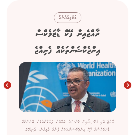
ޑަބްލިއުއެޗްއޯ
ރާއްޖެއިން ފޭކް ޑާޒަލެކްސް
އިންޖެކްޝަންތަކެއް ފެނިއްޖެ
ރާއްޖެ އާއި މެކްސިކޯއިން ކެންސަރު ބައްޔަށް ފަރުވާކުރުމަށް ބޭނުންކުރާ
ޑާޒަލެކްސްގެ ފޭކް އިންޖެކްޝަންތަކެއް ފެނުމާ ގުޅިގެން، ދުނިޔޭގެ