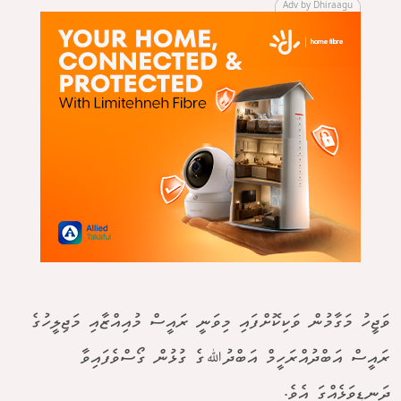
Adv by Dhiraagu
ވަޖީހު މަގާމުން ވަކިކޮށްފައި މިވަނީ ރައީސް މުއިއްޒާއި މަޖިލީހުގެ
ރައީސް އަބްދުއްރަހީމް އަބްދުﷲގެ ގުޅުން ގޯސްވެފައިވާ
ދަނޑިވަޅެއްގަ އެވެ.