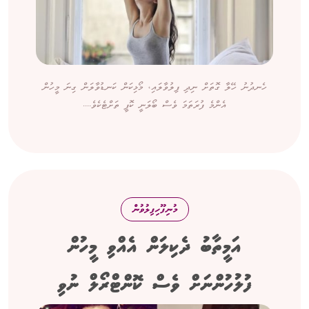
ހެނދުނު ހޭލާ ގޮތަށް ނިދި ފިލުވާލައި، މޯޅިކަން ކަނޑުވާލަން ގިނަ މީހުން
އެންމެ ފުރަތަމަ ވެސް ބޯލަނީ ކޮފީ ތަށްޓެކެވެ....
މުނިފޫހިފިލުވުން
އަމީތާބު ދެކިލަން އެއްވި މީހުން
ފުލުހުންނަށް ވެސް ކޮންޓްރޯލް ނުވި