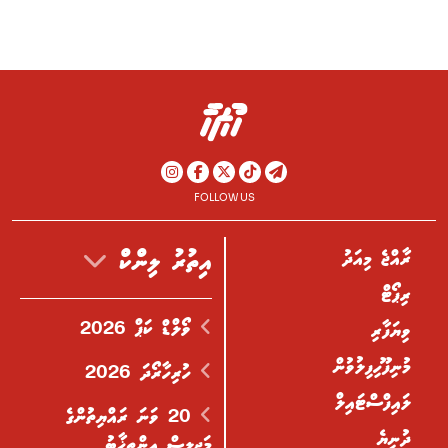
FOLLOW US
ރާއްޖެ މިއަދު
އިތުރު ލިންކް
ރިޕޯޓް
ވޯލްޑް ކަޕް 2026
ވިޔަފާރި
މުނިފޫހިފިލުވުން
ހުރިހާރޯދަ 2026
ލައިފްސްޓައިލް
20 ވަނަ ރައްޔިތުންގެ
ދުނިޔެ
މަޖިލިސް އިންތިޚާބު