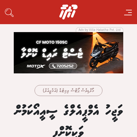
Adv by Villa Hakatha Pvt. Ltd
މޯލްޑިވްސް ޕޯޓްސް ލިމިޓެޑް (އެމްޕީއެލް)
ވަޖީހު އެމްޕީއެލްގެ ސީއީއޯކަމުން
ވަކިކޮށްފި