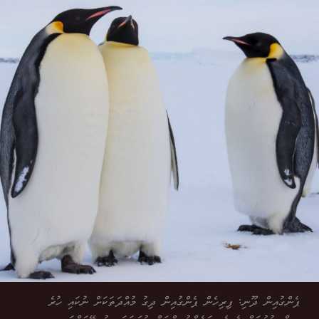
ޕެންގުއިން ދޫނި: ފިރިހެން ޕެންގުއިން ދިގު މުއްދަތަކަށް ނުކައި ހުރެ