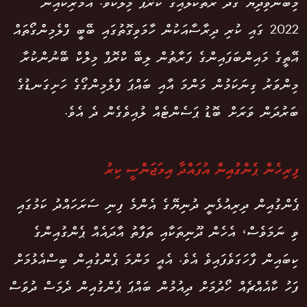
މިބުނެވިދިޔަ ގަދަ ރަތްކުލައިގެ ކްރޮޕް މިލްކެވެ. އެމެރިކާއިން
2022 ގައި ކުރި ދިރާސާއަކުން ހާމަވިގޮތުގައި ބޭބީ ފްލެމިންގޯތައް
އޭތީގެ މައިންބަފައިންގެ ފަރާތުން ލިބޭ ކްރޮޕް މިލްކް ބޭނުންކުރާ
މިންވަރު ގިނަކަމުން މަންމަ އާއި ބައްޕަ ފްލެމިންގޯގެ ހަށިގަނޑުގެ
ބަރުދަން ވަރަށް ބޮޑު ޕަސެންޓެއް ލުއިވެގެން ދެ އެވެ.
ފިރިހެން ޕެންގުއިން އުފައްދާ އިމަޖަންސީ ކިރު
ޕެންގުއިން ދިރިއުޅެނީ ދުނިޔޭގެ އެންމެ ފިނި ސަރަހައްދު ކަމުގައި
ވި ނަމަވެސް، އެހެން ދޫނިތަކާއި ތަފާތު އާދައެއް ޕެންގުއިންގެ
ކިބައިން ފާހަގަވެފައިވެ އެވެ. އެއީ މަންމަ ޕެންގުއިން ބިސްއެޅުމަށް
ފަހު ކާއެއްޗެއް ހޯދުމަށް ދިއުމުން ބައްޕަ ޕެންގުއިން ދެމަސް ދުވަސް