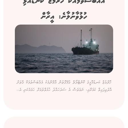
އެއްބަސްވުމާއެކު ހޮރްމުޒް ކަނޑުއޮޅި
ހުޅުވާނުލާނެ: އީރާން
ހޮރްމުޒް ކަނޑުއޮޅީގެ ކޮންޓްރޯލާ ގުޅޭގޮތުން އޮމާނާއެކު އެއްބަސްވުމަކާ ގާތަށް
އާދެވިފައިވާ ކަމަށާއި، ނަމަވެސް އެ ސަރަހައްދު ހުޅުވާލުމަށް ހަމައެކަނި އެ...