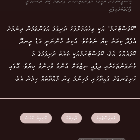
ބިސްފީކުރުމަށް އެހީވެ، ޅަޕެންގުއިންއަށް ފުރަތަމަ ކިރު ދޭކަންވަނީ
ފާހަގަކުރެވިފައި
"ކޮލަސްޓްރަމް" އަކީ ވިހެއުމަށްފަހު ދަރިފުޅު އުފަންވުމުން ދިނުމަށް
އުފެދޭ ކިރަށް ކިޔާ ނަމެކެވެ. އެކިރު ހުންނަނީ މަޑު ރީނދޫ
ކޮލައެއްގަ އެވެ. ކޮލަސްޓްރަމްއަކީ ތުއްތު ދަރިފުޅުގެ ޅަ
ގުނަވަންތަކަށާއި ދިފާއީ ނިޒާމަށް އެންމެ މުހިންމު ކިރެވެ. އޭގައި
ހަށިގަނޑަށް ފައިދާހުރި މުހިންމު ގިނަ މާއްދާތައް ހިމެނެ އެވެ.
ލައިފްސްޓައިލް
ދޫނިތައް
ހޮނިހިރު ހާއްސަ