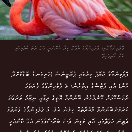
ފްލެމިންގޯދޫނި: ފްލެމިންގޯގެ އުފެދޭ ކިރު ހުންނަނީ ގަދަ ރަތް ކުލައިގައި
ކަން ހޯދިފައިވޭ
ފްލެމިންގޯގެ ކްރޮޕް ކިރުގައި ޕްރޮޓީންސް (ހަށިގަނޑު ބޮޑުކޮށްދޭ
ކާނާ) އާއި ފެޓްސްގެ އިތުރުން، ޅަ ފްލެމިންގޯގެ ފުރަތަމަ
ދުވަސްކޮޅަށް ކޮންމެހެން ބޭނުންވާ އޭތީގެ ދިފާއީ ނިޒާމު ވަރުގަދަ
ކުރުމަށްބޭނުންވާ މާއްދާތައް ހިމެނެ އެވެ. ޅަ ފްލެމިންގޯގެ ފުރަތަމަ
ދެތިން ހަފްތާގައި އޭތި މުޅިން ވެސް ބަރޯސާވެގެން އުޅޭ ކާނާއަކީ