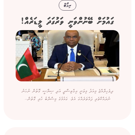
ރިޕޯޓް
ގައުމަށް ބޭނުންވަނީ ވަރުގަދަ ލީޑަރެއް!
ދިވެހިރާއްޖެ މިއަދު މިވަނީ އިގްތިސާދީ އަދި ސިޔާސީ ގޮތުން ނުހަނު
ނުރައްކާތެރި ފައްތަރެއްގަ އެވެ. ގައުމުގެ މިސްރާބު ހުރި ގޮތުން...