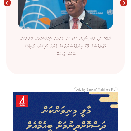
ރާއްޖެ އާއި މެކްސިކޯއިން ކެންސަރު ބައްޔަށް ފަރުވާކުރުމަށް ބޭނުންކުރާ
ޑާޒަލެކްސްގެ ފޭކް އިންޖެކްޝަންތަކެއް ފެނުމާ ގުޅިގެން، ދުނިޔޭގެ
ސިއްހަތު ޖަމިއްޔާ،...
Adv by Bank of Maldives Plc