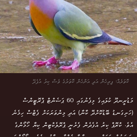
ކޮތަރެއް: ފިރިހެން އަދި އަންހެން ކޮތަރުގެ ވެސް ކިރު އުފެދޭ
މަޑުރީނދޫ ކުލައިގެ މިފެނުގައި 60 ޕަސެންޓް ޕްރޮޓީންސް
(ހަށިގަނޑު ބޮޑުކޮށްދޭ ކާނާ) އަދި މިންވަރަކަށް ފެޓްސް ހިމެނެ
އެވެ. ކްރޮޕް ކިރު އުފެދެން ފެށެނީ ޕްރޮލެކްޓިން ކިޔާ ހޯމޯންގެ