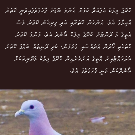
ކްރޮޕް މިލްކް އުފައްދާ ކަމަށް އެންމެ ބޮޑަށް ފާހަގަވެފައިވަނީ ކޮތަރު
އާއިލާގަ އެވެ. އަންހެން ކޮތަރާއި އަދި ފިރިހެން ކޮތަރު ވެސް
އެތީގެ ޅަ ދޫންޏަށް ކްރޮޕް މިލްކް ބޯންދެ އެވެ. މަންމަ ކޮތަރު
ކާތަކެތި ހޯދަން އުދުއްސައި ގަތުމުން، ކުދި ދޫނިތައް ބައްޕަ ކޮތަރު
ބަލަހައްޓާއިރު އޭތީގެ އަރުތެރެއިން ކްރޮޕް މިލްކް ޅަދޫނިތަކަށް
ބޯންދޭކަން ވަނީ ފާހަގަވެފަ އެވެ.