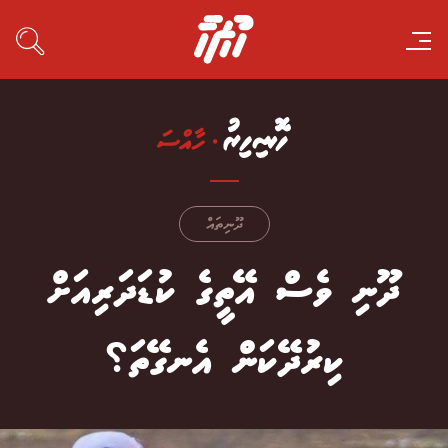
ދޫނިތައް
ދޫނި ވެސް އޭތީގެ ކުޑަދަރިއަށް
ކިރުދޭކަން އެނގޭތަ؟