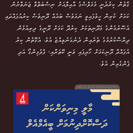
ގާތުން ކިރުދެނީ މެމަލްސްގެ އާއިލާއަށް ނިސްބަތްވާ ޖަނަވާރުން
ކަމަށް ކުރިން ހީވެފައިވީ ނަމަވެސް ބައެއް ދޫނިވެސް ކިރުއުފައްދައި
އެސޮރުމެންގެ ޅަދޫނިތަކަށް ކިރުދޭ ކަމަށް ދޫނީގެ ދިރިއުޅުން
ދިރާސާކުރުމުގެ ތެރެއިން ދެނެގަނެވިއްޖެ އެވެ. އެގޮތުން ކިރު
އުފައްދާ ދޫނިކަމަށް ހޯދިފައި ވަނީ ކޮތަރާއި، ފްލެމިންގޯ އަދި
ޕެންގުއިން އެވެ.
Adv by Bank of Maldives Plc