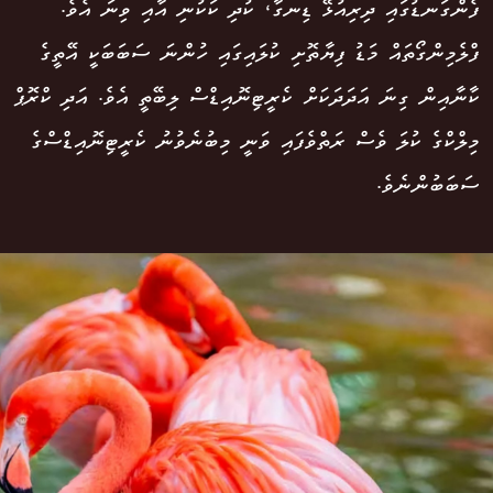
ފެންގަނޑުގައި ދިރިއުޅޭ ޑިނގާ، ކުދި ކަކުނި އާއި ވިނަ އެވެ.
ފްލެމިންގޯތައް މަޑު ފިޔާތޮށި ކުލައިގައި ހުންނަ ސަބަބަކީ އޭތީގެ
ކާނާއިން ގިނަ އަދަދަކަށް ކެރީޓިނޮއިޑްސް ލިބޭތީ އެވެ. އަދި ކްރޮޕް
މިލްކްގެ ކުލަ ވެސް ރަތްވެފައި ވަނީ މިބުނެވުނު ކެރީޓިނޮއިޑްސްގެ
ސަބަބުންނެވެ.