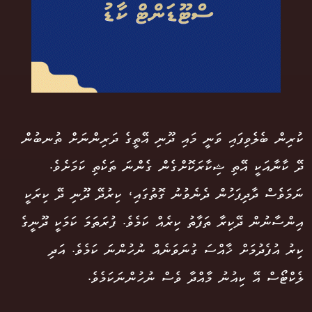
ކުރިން ބެލެވިފައި ވަނީ މައި ދޫނި އޭތީގެ ދަރިންނަށް ތުނބުން
ދޭ ކާނާއަކީ އޭތި ޝިކާރަކޮށްގެން ގެންނަ ތަކެތި ކަމަށެވެ.
ނަމަވެސް ދާދިފަހުން ދެނެވުނު ގޮތުގައި، ކިރުދޭ ދޫނި ދޭ ކިރަކީ
އިންސާނުން ދޭކިރާ ތަފާތު ކިރެއް ކަމެވެ. ފުރަތަމަ ކަމަކީ ދޫނީގެ
ކިރު އުފެދުމަށް ޚާއްސަ ގުނަވަނެއް ނުހުންނަ ކަމެވެ. އަދި
ލެކްޓޯސް އޭ ކިއުނު މާއްދާ ވެސް ނުހުންނަކަމެވެ.