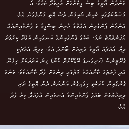
ވަންދެން އޭތީގެ ބިސް ފީކުރުމަށް އެހީވެދޭ ކަމެވެ. އެ
މަސައްކަތުގައި ކެއިން ބުއިމުން ވެސް އޭތި މަނާވެގަނެ އެވެ.
އަންހެން ޕެންގުއިން އައުމުގެ ކުރިން ބިސްފީވެ ޅަ ޕެންގުއިންއެއް
އުފަންވެއްޖެ ނަމަ، ބައްޕަ ޕެންގުއިންގެ އަނގައިން އުފެދޭ ކިރުފަދަ
ދިޔާ އެއްޗެއް އޭތީގެ ދަރިއަށް ބޯންދެ އެވެ. މިދިޔާ އެއްޗަކީ
ޕްރޮޓީންސް (ހަށިގަނޑު ބޮޑުކޮށްދޭ ކާނާ) ގިނަ އަދަދަކަށް ހިމެނޭ
އަދި ފުރަތަމަ ކާނާއެއްގެ ގޮތުގައި ދިނުމަށް ފުދޭ ކާނާއެކެވެ. މަންމަ
ޕެންގުއިން ކާތަކެތި ހިފައިގެން އަންނަން ދެން އޭތީގެ ދަރި
ދިރިހުރުމަށް ބައްޕަ ޕެންގުއިންގެ އަނގައިން އުފައްދާ ކިރު ފުދެ
އެވެ.