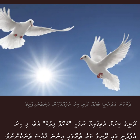
ދެކޮތަރު އުދުހެނީ: ބައެއް ދޫނި ކިރު އުފައްދާކަން ދެނެގަނެވިފައިވޭ
ދޫނީގެ ކިރަށް ދެވިފައިވާ ނަމަކީ "ކްރޮޕް މިލްކް" އެވެ. މި ކިރު
އުފެދެނީ މައި ދޫނީގެ ކަރު ތެރޭގައި އިންނަ ޚާއްސަ ތަނަކުންނެވެ.