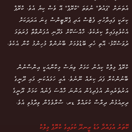
އެތަނަށް "ޕައުޗް" ނުވަތަ "ކްރޮޕް" އޭ ވެސް ކިޔެ އެވެ. ކްރޮޕް
ކިރަކީ ފައިދާހުރި ފެޓްސް އަދި ޕްރޮޓީންސް ގިނަ އަދަދަކަށް
އެކުލެވިފައިވާ ކިރެކެވެ. ޚާއްސަކޮށް ޅަދޫނި އުފަންވާތާ ފުރަތަމަ
ދުވަސްކޮޅު، އޭތި ހެދި ބޮޑުވުމަށް ބޭނުންވާ މުހިންމު ކާނާ އެކެވެ.
ކްރޮޕް މިލްކް ކިއުނު ކަމަށް ވިޔަސް މިކާނާއަކީ އިންސާނުން
ބޭނުންކުރާ ފަދަ ކިރެއް ނޫނެވެ. އެއީ ހަމައެކަނި މައި ދޫނީގެ
އަރުތެރެއިން އުފެދިގެން އަންނަ ޚާއްސަ ފެނެއް ކަމަށް ދޫނީގެ
ދިރިއުޅުން ދިރާސާ ކުރައްވާ ޑރ. ސާރާވެގްނާ ވިދާޅުވި އެވެ.
ކޮތަރު އުފައްދާ މަޑު ރީނދޫ ކުލައިގެ ކްރޮޕް މިލްކް