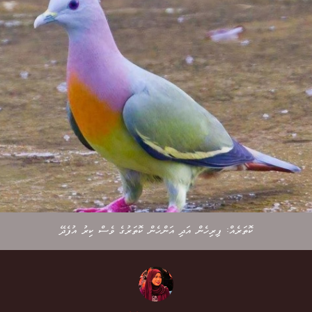
ކޮތަރެއް: ފިރިހެން އަދި އަންހެން ކޮތަރުގެ ވެސް ކިރު އުފެދޭ