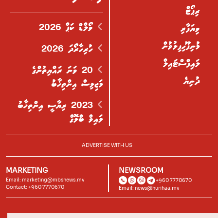
ރިޕޯޓް
ވޯލްޑް ކަޕް 2026
ވިޔަފާރި
މުނިފޫހިފިލުވުން
ހުރިހާރޯދަ 2026
ލައިފްސްޓައިލް
20 ވަނަ ރައްޔިތުންގެ
ދުނިޔެ
މަޖިލިސް އިންތިޚާބު
2023 ރިޔާސީ އިންތިޚާބު
ލައިވް ބްލޮގް
ADVERTISE WITH US
MARKETING
NEWSROOM
Email:
marketing@mbsnews.mv
+960 7770670
Contact: +960 7770670
Email:
news@hurihaa.mv