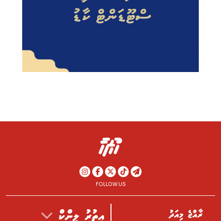
FOLLOW US
ރާއްޖެ މިއަދު
އިތުރު ލިންކް