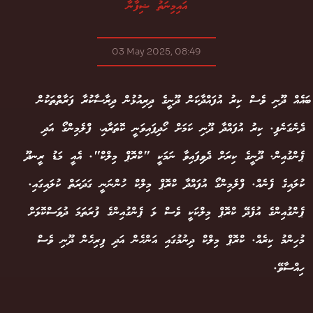
އައިމިނަތު ޝިފާނާ
03 May 2025, 08:49
ބައެއް ދޫނި ވެސް ކިރު އުފައްދާކަން ދޫނީގެ ދިރިއުޅުން ދިރާސާކުރާ ފަރާތްތަކުން
ދެނެގަނެފި. ކިރު އުފައްދާ ދޫނި ކަމަށް ހޯދިފައިވަނީ ކޮތަރާއި، ފްލެމިންގޯ އަދި
ޕެންގުއިން. ދޫނީގެ ކިރަށް ދެވިފައިވާ ނަމަކީ "ކްރޮޕް މިލްކް". އެއީ މަޑު ރީނދޫ
ކުލައިގެ ފެނެއް. ފްލެމިންގޯ އުފައްދާ ކްރޮޕް މިލްކް ހުންނަނީ ގަދަރަތް ކުލައިގައި.
ޕެންގުއިންގެ އުފެދޭ ކްރޮޕް މިލްކަކީ ވެސް ޅަ ޕެންގުއިންގެ ފުރަތަމަ ދުވަސްކޮޅަށް
މުހިންމު ކިރެއް. ކްރޮޕް މިލްކް ދިނުމުގައި އަންހެން އަދި ފިރިހެން ދޫނި ވެސް
ހިއްސާވޭ.