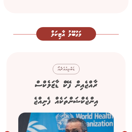
މަގުބޫލު އާޓިކަލް
ޑަބްލިއުއެޗްއޯ
ރާއްޖެއިން ފޭކް ޑާޒަލެކްސް
އިންޖެކްޝަންތަކެއް ފެނިއްޖެ