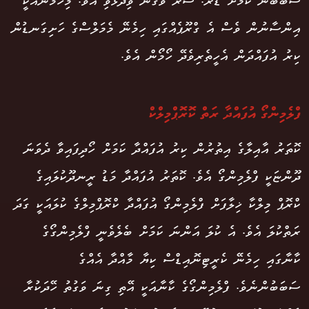
ސަބަބުން ކަމަށް ޑރ. ސާރާ ވެގްނާ ވިދާޅުވި އެވެ. މިހޯމޯންއަކީ
އިންސާނުން ވެސް އެ ގްރޫޕެއްގައި ހިމެނޭ މެމަލްސްގެ ހަށިގަނޑުން
ކިރު އުފައްދަން އެހީތެރިވެދޭ ހޯމޯން އެވެ.
ފްލެމިންގޯ އުފައްދާ ރަތް ކޮރޮޕްމިލްކް
ކޮތަރު އާއިލާގެ އިތުރުން ކިރު އުފައްދާ ކަމަށް ހޯދިފައިވާ ދެވަނަ
ދޫންޏަކީ ފްލެމިންގޯ އެވެ. ކޮތަރު އުފައްދާ މަޑު ރީނދޫކުލައިގެ
ކްރޮޕް މިލްކާ ޚިލާފަށް ފްލެމިންގޯ އުފައްދާ ކްރޮޕްމިލްގެ ކުލައަކީ ގަދަ
ރަތްކުލަ އެވެ. އެ ކުލަ އަންނަ ކަމަށް ބެލެވެނީ ފްލެމިންގޯގެ
ކާނާގައި ހިމެނޭ ކެރީޓިނޮއިޑްސް ކިޔާ މާއްދާ އެއްގެ
ސަބަބުންނެވެ. ފްލެމިންގޯގެ ކާނާއަކީ އޭތި ގިނަ ވަގުތު ހޭދަކުރާ