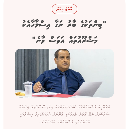
ރާއްޖެ މިއަދު
"ބިންތަކުގެ ބާރު ނަގާ އިސްލާހާއެކު
މަޝްރޫއުތައް އަވަސް ވާނެ"
ތަރައްގީގެ މަޝްރޫއުތަކަށް ކައުންސިލްތަކުގެ އިހުތިސާސްގައިވާ ބިންތައް
ސަރުކާރަށް ނެގޭ ގޮތަށް ލާމަރުކަޒީ ގާނޫނަށް ހުށަހަޅާފައިވާ އިސްލާހަކީ
ރަށްރަށުގައި މަޝްރޫއުތައް އަވަސްވާނެ...