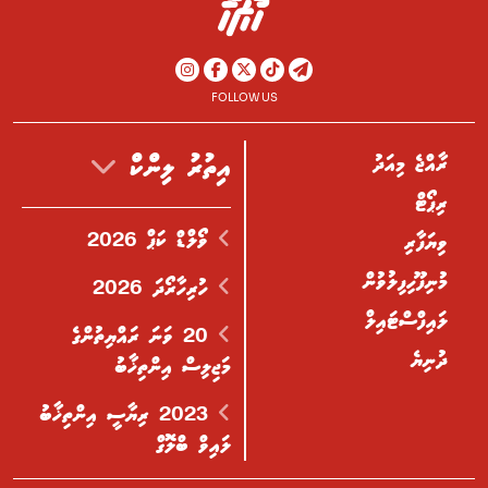
FOLLOW US
ރާއްޖެ މިއަދު
އިތުރު ލިންކް
ރިޕޯޓް
ވޯލްޑް ކަޕް 2026
ވިޔަފާރި
މުނިފޫހިފިލުވުން
ހުރިހާރޯދަ 2026
ލައިފްސްޓައިލް
20 ވަނަ ރައްޔިތުންގެ
ދުނިޔެ
މަޖިލިސް އިންތިޚާބު
2023 ރިޔާސީ އިންތިޚާބު
ލައިވް ބްލޮގް