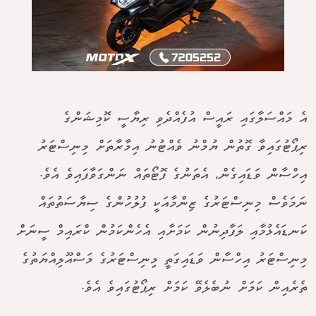
އެ މައްސަލާގައި ރައީސް އުފެއްދެވި ރިޔާސީ ކޮމިޝަންގެ
ރިޕޯޓުގައިވާ ގޮތުން ޔުމްނު ވެއްޓުނު އިމާރާތަށް މިނިސްޓަރު
އިހްސާން ވަޑައިގެން, އެތަނުގެ ފޮޓޯތައް ނަންގަވާފައިވެ އެވެ.
ނަމަވެސް މިނިސްޓަރުގެ ޒިންމާއަކީ ފުލުހުންގެ ސިޔާސަތުތައް
ކަނޑައެޅުމާއި ލަފާދިނުން ކަމަށާއި އެހެންކަމުން ކްރައިމް ސީނަށް
މިނިސްޓަރު އިހްސާން ވަޑައިގަތީ މިިނިސްޓަރުގެ މަސްއޫލިއްޔަތުގެ
ތެރެއިން ކަމަށް ނުބެލެވޭ ކަމަށް ރިޕޯޓުގައިވެ އެވެ.