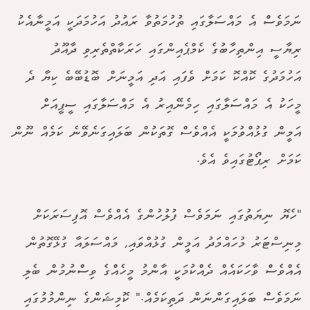
ނަމަވެސް އެ މައްސަލާގައި ތުހުމަތުވާ ރައުދު އަހުމަދަކީ އަމީނާއެކު
ރިޔާސީ އިންތިހާބުގެ ކެމްޕެއިންގައި ހަރަކާތްތެރިވި ދާއޫދު
އަހުމަދުގެ ކޮއްކޮ ކަމަށް ވެފައި އަދި އަމީނަށް ބޮޑުބޭބެ ކިޔާ ދެ
މީހަކު އެ މައްސަލާގައި ހިމެނޭއިރު އެ މައްސަލާގައި ސީޕީއަށް
އަމީން ގުޅުއްވުމަކީ އެއްވެސް ގޮތަކުން ބަލައިގަނެވޭނެ ކަމެއް ނޫން
ކަމަށް ރިޕޯޓުގައިވެ އެވެ.
"ހެޔޮ ނިޔަތުގައި ނަމަވެސް ފުލުހުންގެ އެއްވެސް އޮފިސަރަކަށް
މިނިސްޓަރު މުހައްމަދު އަމީން ގުޅުއްވައި, މައްސަލައާ ގުޅޭގޮތުން
އެއްވެސް ވާހަކައެއް ދެއްކުމަކީ އާންމު މީހެއްގެ ވިސްނުމުން ބެލި
ނަމަވެސް ބަލައިގަންނަން ދަތިކަމެއް." ކޮމިޝަންގެ ނިންމުމުގައި