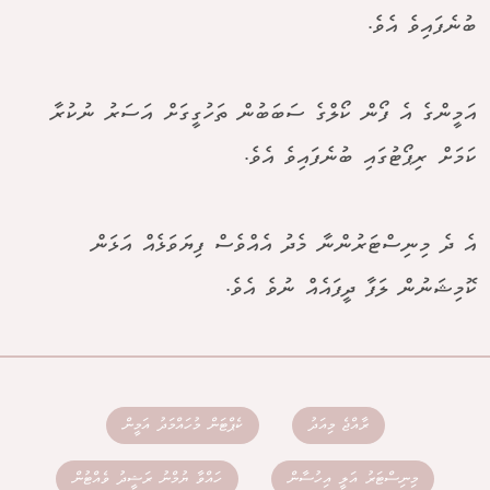
ބުނެފައިވެ އެވެ.
އަމީންގެ އެ ފޯން ކޯލްގެ ސަބަބުން ތަހުގީގަށް އަސަރު ނުކުރާ
ކަމަށް ރިޕޯޓުގައި ބުނެފައިވެ އެވެ.
އެ ދެ މިނިސްޓަރުންނާ މެދު އެއްވެސް ފިޔަވަޅެއް އަޅަން
ކޮމިޝަނުން ލަފާ ދީފައެއް ނުވެ އެވެ.
ރާއްޖެ މިއަދު
ކެޕްޓަން މުހައްމަދު އަމީން
މިނިސްޓަރު އަލީ އިހުސާން
ހައްވާ ޔުމްނު ރަޝީދު ވެއްޓުން