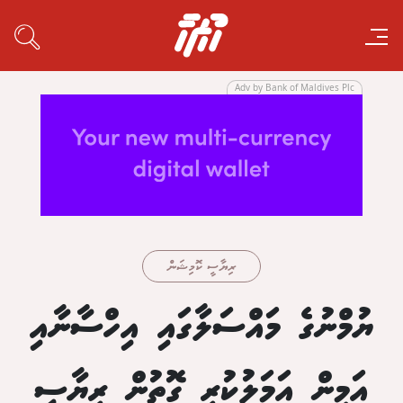
Adv by Bank of Maldives Plc
ރިޔާސީ ކޮމިޝަން
ޔުމްނުގެ މައްސަލާގައި އިހްސާނާއި
އަމީން އަމަލުކުރި ގޮތުން ރިޔާސީ