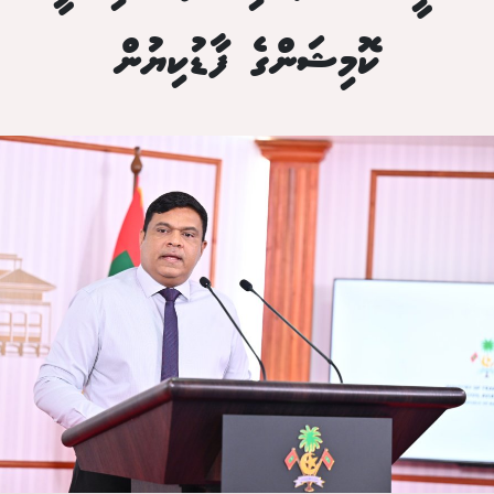
ކޮމިޝަންގެ ފާޑުކިޔުން