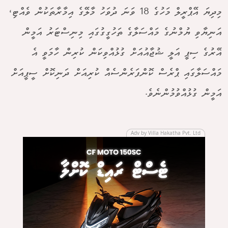
މިދިޔަ އޭޕްރީލް މަހުގެ 18 ވަނަ ދުވަހު މާލޭގެ އިމާރާތަކުން ވެއްޓި،
އަނިޔާވި ޔުމްނުގެ މައްސަލާގެ ތަހުގީގުގައި މިނިސްޓަރު އަމީން
އޭރުގެ ސިޕީ އަލީ ޝުޖާއުއަށް ގުޅުއްވިކަން ކުރިން ހާމަވީ އެ
މައްސަލާގައި ޕްރެސް ކޮންފަރެންސެއް ކުރިއަށް ދަނިކޮށް ސީޕީއަށް
އަމީން ގުޅުއްވުމުންނެވެ.
Adv by Villa Hakatha Pvt. Ltd