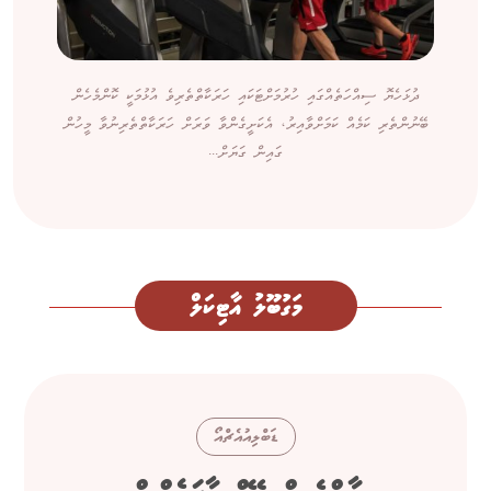
ދުޅަހެޔޮ ސިއްހަތެއްގައި ހުރުމަށްޓަކައި ހަރަކާތްތެރިވެ އުޅުމަކީ ކޮންމެހެން
ބޭނުންތެރި ކަމެއް ކަމަށްވާއިރު، އެކަށީގެންވާ ވަރަށް ހަރަކާތްތެރިނުވާ މީހުން
ގައިން ގަޔަށް...
މަގުބޫލު އާޓިކަލް
ޑަބްލިއުއެޗްއޯ