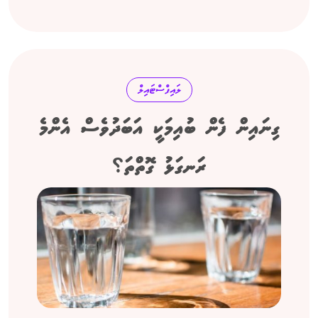
ލައިފްސްޓައިލް
ގިނައިން ފެން ބުއިމަކީ އަބަދުވެސް އެންމެ
ރަނގަޅު ގޮތްތަ؟