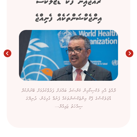
ރާއްޖެއިން ފޭކް ޑާޒަލެކްސް
އިންޖެކްޝަންތަކެއް ފެނިއްޖެ
ރާއްޖެ އާއި މެކްސިކޯއިން ކެންސަރު ބައްޔަށް ފަރުވާކުރުމަށް ބޭނުންކުރާ
ޑާޒަލެކްސްގެ ފޭކް އިންޖެކްޝަންތަކެއް ފެނުމާ ގުޅިގެން، ދުނިޔޭގެ
ސިއްހަތު ޖަމިއްޔާ،...