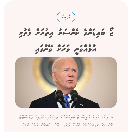
ދުނިޔެ
ޖޯ ބައިޑަންގެ ކެންސަރު އިތުރަށް ފެތުރި
އުޅުއްވަނީ ވަރަށް ވޭނުގައި
އެމެރިކާގެ ކުރީގެ ރައީސް ޖޯ ބައިޑަންއަށް ޖެހިވަޑައިގެންފައިވާ ޕްރޮސްޓޭޓް
ކެންސަރު ކަށިތަކަށްވުރެ ބޭރަށް ފެތުރި، އޭގެ ސަބަބުން ވަރަށް ބޮޑަށް...