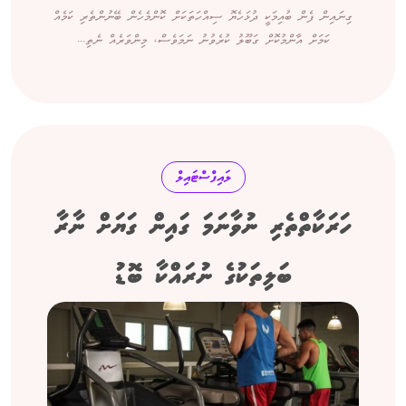
ގިނައިން ފެން ބުއިމަކީ ދުޅަހެޔޮ ސިއްހަތަކަށް ކޮންމެހެން ބޭނުންތެރި ކަމެއް
ކަމަށް އާންމުކޮށް ގަބޫލު ކުރެވުނު ނަމަވެސް، މިންވަރެއް ނެތި...
ލައިފްސްޓައިލް
ހަރަކާތްތެރި ނުވާނަމަ ގައިން ގަޔަށް ނާރާ
ބަލިތަކުގެ ނުރައްކާ ބޮޑު