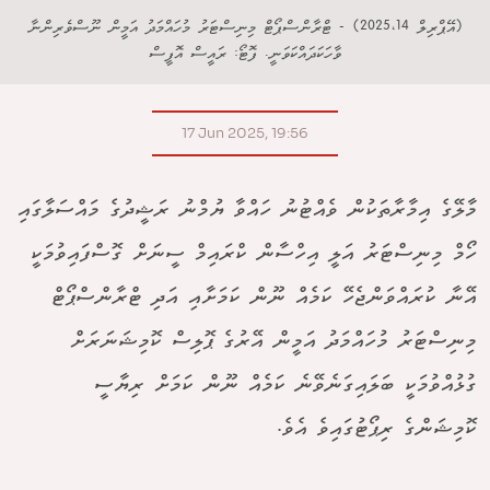
(އޭޕްރިލް 2025،14) - ޓްރާންސްޕޯޓް މިނިސްޓަރު މުހައްމަދު އަމީން ނޫސްވެރިންނާ
ވާހަކަދައްކަވަނީ. ފޮޓޯ: ރައީސް އޮފީސް
17 Jun 2025, 19:56
މާލޭގެ އިމާރާތަކުން ވެއްޓުނު ހައްވާ ޔުމްނު ރަޝީދުގެ މައްސަލާގައި
ހޯމް މިނިސްޓަރު އަލީ އިހްސާން ކްރައިމް ސީނަށް ގޮސްފައިވުމަކީ
އޭނާ ކުރައްވަންޖެހޭ ކަމެއް ނޫން ކަމަށާއި އަދި ޓްރާންސްޕޯޓް
މިނިސްޓަރު މުހައްމަދު އަމީން އޭރުގެ ޕޮލިސް ކޮމިޝަނަރަށް
ގުޅުއްވުމަކީ ބަލައިގަނެވޭނެ ކަމެއް ނޫން ކަމަށް ރިޔާސީ
ކޮމިޝަންގެ ރިޕޯޓުގައިވެ އެވެ.