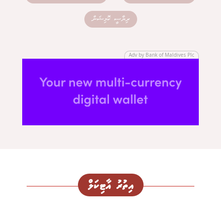
ރިޔާސީ ކޮމިޝަން
Adv by Bank of Maldives Plc
އިތުރު އާޓިކަލް