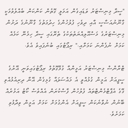
"ސީދާ މިނިސްޓަރު ވަޑައިގެން އަމަލީ ގޮތުން ކަންކަން ބެއްލެވުމަކީ
ގާނޫނުއަސާސީ އާއި ދިވެހި ފުލުހުންގެ ހިދުމަތުގެ ގާނޫނުގެ ދަށުން
މިނިސްޓަރުގެ މަސްއޫލިއްޔަތުތަކުގެ ތެރޭގައި ސީދާ ހިމެނޭ ކަމެއް
ކަމަށް ނުފެންނަ ކަމަށާއި." ރިޕޯޓުގައި ބުނެފައިވެ އެވެ.
ޓްރާންސް މިނިސްޓަރު އަމީންއާ ގުޅޭގޮތުމް ރިޕޯޓުގައިވަނީ އޭރުގެ
ސީޕީއަށް އަމީން ގުޅުއްވީ އެ މައްސަލައާ ގުޅިގެން އޭނާ ދިރިއުޅުއްވި
ގޭގެ އެޕާޓްމެންޓްތައް ފުލުހުން ފާސްކުރަން އެއްވެސް ކޯޓު އަމުރެއް
ބޭނުން ނުވާނެކަން ސީޕީއަށް އެންގުމަށް ކަމަށް އަމީން ވިދާޅުވި
ކަމަށެވެ.