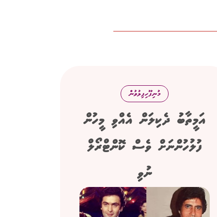
މުނިފޫހިފިލުވުން
އަމީތާބު ދެކިލަން އެއްވި މީހުން
ފުލުހުންނަށް ވެސް ކޮންޓްރޯލް
ނުވި