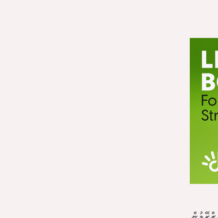
ޒްރޭލުން