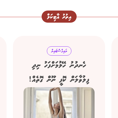
އިތުރު އާޓިކަލް
ލައިފްސްޓައިލް
ހެނދުނު ހޭލުމަށްފަހު ނިދި
ފިލުވާލަން ކޮފީ ނޫން ގޮތެއް!