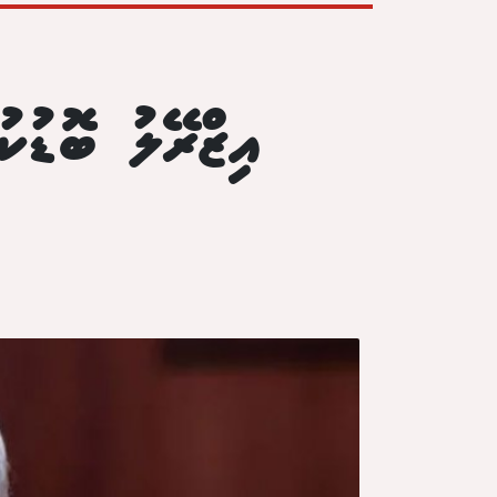
އިޒްރޭލު ބޮޑުކު