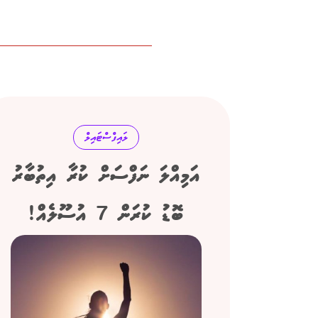
ލައިފްސްޓައިލް
އަމިއްލަ ނަފްސަށް ކުރާ އިތުބާރު
ބޮޑު ކުރަން 7 އުސޫލެއް!