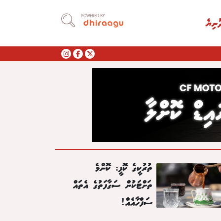
POWERED BY
ުނިޔެ
ތުރުކީގެ ކޮފީ: ކޮންމެ
ތަށްޓަކުން ސަގާފަތުގެ އެތައް
ސަފްހާއެއް!