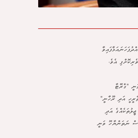
ދުފަހަނައަޅާފައިވާ
ރިކޮށްފި އެވެ.
ޔާހޫ ވަނީ "ގްރޭޓާ
ާރީހީ އަދި ރޫހާނީ"
ީލުތަކެއްގެ އަދި
ެސް ނަތަންޔާހޫ ވަނީ