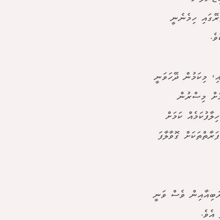
ރޭގައި ހިމެނެނީ
ެ.
ި، މިކަމުން ދޭހަވަނީ
ަށް މިސްރުން
ލާފުކަމެއް ކަމަށް
ރާތްތަކަށް ގޮވާލާފަ
ަބިއާއިން ވެސް ވަނީ
 އެވެ.