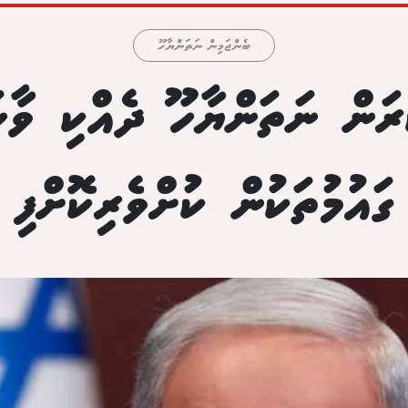
ބެންޖަމިން ނަތަންޔާހޫ
ރަން ނަތަންޔާހޫ ދެއްކި ވާހ
ގައުމުތަކުން ކުށްވެރިކޮށްފި