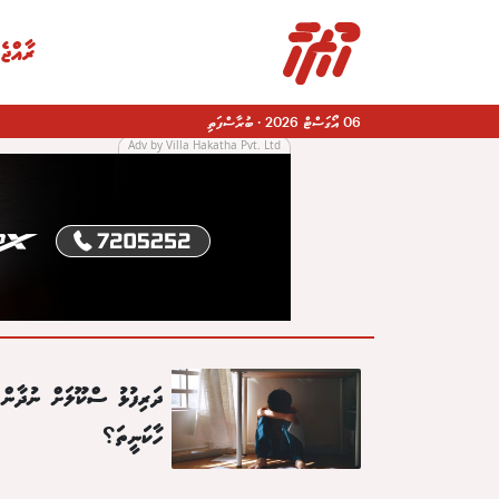
ރާއްޖެ
06 އޯގަސްޓް 2026
·
ބުރާސްފަތި
Adv by Villa Hakatha Pvt. Ltd
|
ދަރިފުޅު ސްކޫލަށް ނުދާން 
ހާކަނީތަ؟