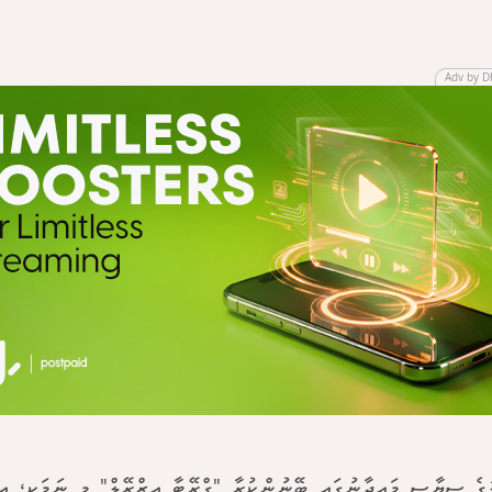
Adv by D
ުގެ ސިޔާސީ މައިދާނުގައި ބޭނުންކުރާ "ގްރޭޓާ އިޒްރޭލް" މި ނަމަކީ، އި