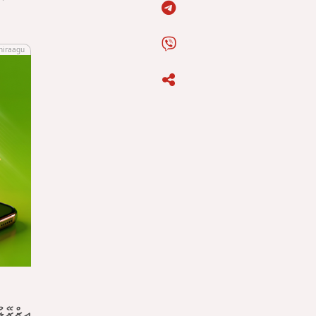
hiraagu
އިޒްރޭލ