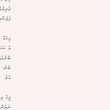
ވެރިވެގ
ފަލަސްތ
މިކަމާ 
އެ ސަރަ
ބުނެފައ
ބުނެ، ނ
އެވެ.
މީގެ އި
ނަތަންޔ