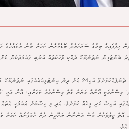
ުން ހިފާފައިވާ ބިމުގެ ސަރަހައްދު ބޮޑުކުރާނެ ކަމަށް ބުނެ އެގައުމުގެ ހައް
ީރު ބެންޖަމިން ނަތަންޔާހޫ ދެއްކި ވާހަކަތައް އަރަބި ގައުމުތަކުން ކުށްވެ
ނިއުސް ޗެނަލެއްކަމަށްވާ އައި24 އަށް ދިން އިންޓަވިއުއެއްގައި ނަތަން
ު" ވިސްނުމަކީ އޭނާއާ ވަރަށް ގާތް ވިސްނުމެއް ކަމަށާއި، އޭނާ އަކީ "ތ
ްގައި އައިސް ހުރި މީހެއް ކަމަށެވެ. އަދި މި ހިސާބަށް އައުމަކީ އެތައް ޖ
ް އޮތް ޖީލުތަކުން ވެސް އަންނާނެ ޔަހޫދީން ދުށް ހުވަފެނެއް ކަމަށް ވ
އެވެ.