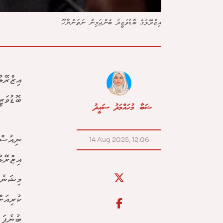
އިޒްރޭލުގެ ބޮޑުވަޒީރު ބެންޖަމިން ނަތަންޔާހޫ
އިޒްރޭލ
ބޮޑުވަޒ
ޝަބާ މުހައްމަދު ސައީދު
14 Aug 2025, 12:06
އިޒްރޭލ
މިޝަނެއ
ކުރިއަށ
ބުނެފަ 