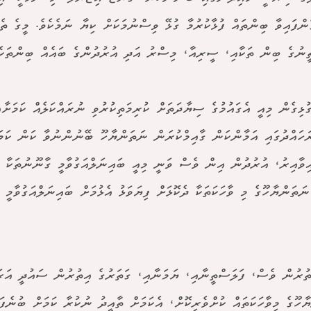
ެންފައިވާ ބިންތައް ފުޅާކުރުމާ ގުޅޭ ވިސްނުމަކަށް ކިޔާ ނަމެކެވެ. މީގެ ތެ
ީނުގެ ބިން ތަކާއި، ސީރިއާ، މިސްރު އަދި އުރުދުންގެ ބައެއް ބިންތަކެވ
ގުޅިގެން މިއީ އެގައުމުގެ ސިޔާދަތަށް ކުރިމަތިކުރުވި ނުރައްކަލެއް ކަމަށާއ
ހައްދުގައި އަމާންކަން ގާއިމްކުރަން ނަތަންޔާހޫ ބޭނުންނުވާ ކަން ކަމ
ިވާއިރު، އުރުދުން އިން ވެސް ވަނީ މިއީ ބައިނަލްއަގުވާމީ ގާނޫނުތަކާ ހި
ަތަންޔާހޫގެ މި ވާހަކަތަކާ ދެކޮޅަށް ފިޔަވަޅު އެޅުމަށް ބައިނަލްއަގުވާމީ ފަ
ތުރުން ވެސް، ފަލަސްތީނާއި، ޔަމަނާއި، ގަތަރުގެ އިތުރުން ސައުދީ އަރ
ާހޫގެ މިވާހަކަތައް ކުށްވެރިކޮށް، އެކަމަށް ތާއީދު ނުކުރާ ކަމަށް ބުނެފަ