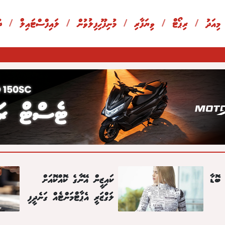
 މިއަދު
/
ރިޕޯޓް
/
ވިޔަފާރި
/
މުނިފޫހިފިލުވުން
/
ލައިފްސްޓައިލް
/
ދ
ބޮޑާ
ކައިޒީން އޭނާގެ ކޮއްކޮއަށް
ލަގްޒަރީ އެޕާޓްމަންޓެއް ގަނެދީފި