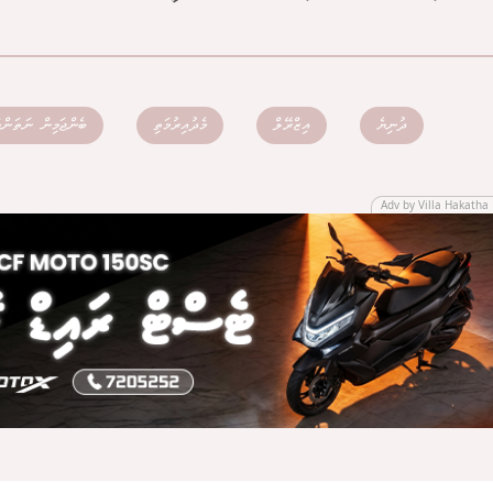
ދުނިޔެ
އިޒްރޭލް
މެދުއިރުމަތި
ބެންޖަމިން ނަތަންޔ
Adv by Villa Hakatha 