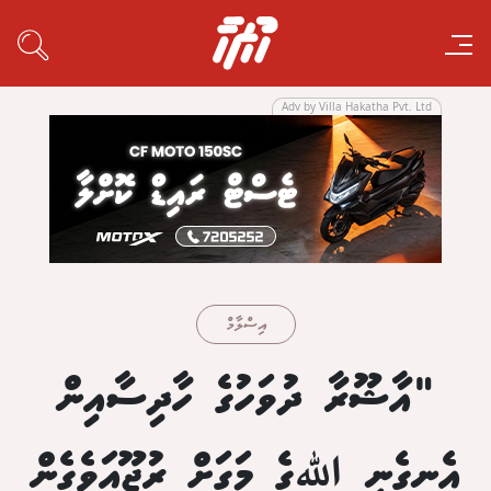
Adv by Villa Hakatha Pvt. Ltd
އިސްލާމް
"އާޝޫރާ ދުވަހުގެ ހާދިސާއިން
އެނގެނީ ﷲގެ މަގަށް ރުޖޫއަވެގެން