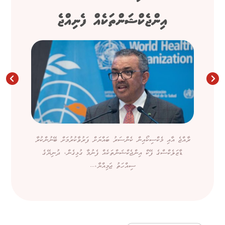
އިންޖެކްޝަންތަކެއް ފެނިއްޖެ
ރާއްޖެ އާއި މެކްސިކޯއިން ކެންސަރު ބައްޔަށް ފަރުވާކުރުމަށް ބޭނުންކުރާ
ޑާޒަލެކްސްގެ ފޭކް އިންޖެކްޝަންތަކެއް ފެނުމާ ގުޅިގެން، ދުނިޔޭގެ
ސިއްހަތު ޖަމިއްޔާ،...