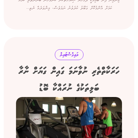
ގިނައިން ފެން ބުއިމަކީ ދުޅަހެޔޮ ސިއްހަތަކަށް ކޮންމެހެން ބޭނުންތެރި ކަމެއް
ކަމަށް އާންމުކޮށް ގަބޫލު ކުރެވުނު ނަމަވެސް، މިންވަރެއް ނެތި...
ލައިފްސްޓައިލް
ހަރަކާތްތެރި ނުވާނަމަ ގައިން ގަޔަށް ނާރާ
ބަލިތަކުގެ ނުރައްކާ ބޮޑު