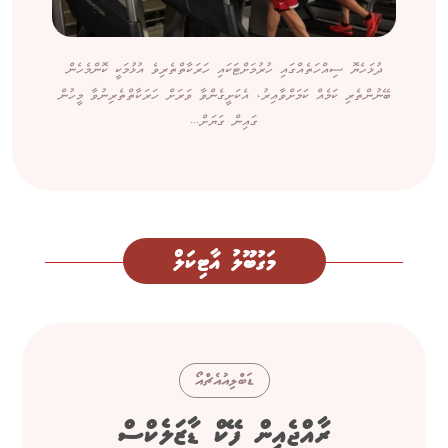
ދުޅަހެޔޮ ސިއްހަތެއްގައި ހުރުމަށްޓަކައި ހަރަކާތްތެރިވެ އުޅުމަކީ ކޮންމެހެން
ބޭނުންތެރި ކަމެއް ކަމަށްވާއިރު، އެކަށީގެންވާ ވަރަށް ހަރަކާތްތެރިނުވާ މީހުން
ގައިން ގަޔަށް...
މަގުބޫލު އާޓިކަލް
ޑަބްލިއުއެޗްއޯ
ރާއްޖެއިން ފޭކް ޑާޒަލެކްސް