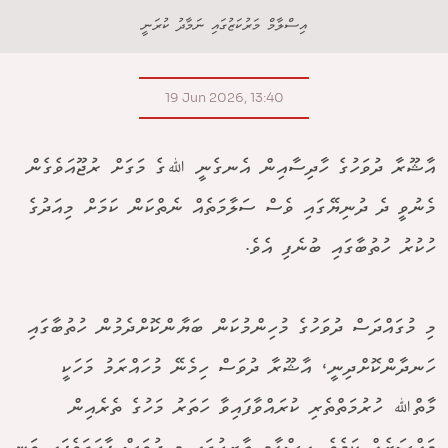
އިސްލާމް މަރުކަޒުގައި ނަމާދު ކުރަނީ
19 Jun 2026, 13:40
އާޝޫރާ ދުވަހުގެ ހާދިސާއިން އެނގެނީ ﷲގެ މަގަށް ރުޖޫއަވެގެން
މެނުވީ ދެ ދުނިޔޭގައި ވެސް ސަލާމަތެއް ނެތްކަން ކަމަށް މިއަދުގެ
ހުކުރު ހުތުބާގައި ބުނެފި އެވެ.
މި މުގައްދަސް ދުވަހުގެ މުހިންމުކަން ބަޔާންކޮށްދެމުން ހުތުބާގައި
ހަނދާންކޮށްދިނީ، އާޝޫރާ ދުވަސް ހިމެނޭ މުހައްރަމު މަހަކީ
މާތްﷲ ހުރުމަތްތެރި ކުރައްވާފައިވާ ހަތަރު މަހުގެ ތެރެއިން