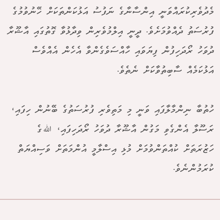
މެދުވެރިކުރައްވަނީ އިންސާނާގެ ނަފުސު އަޅުކަންތަކަށް ހޭނުވުމުގެ
ފުރުސަތު ދެއްވުމަށެވެ. ދީނީ އިލްމުވެރިން ވިދާޅުވާ ގޮތުގައި އާޝޫރާ
ދުވަހު ރޯދަހިފުން ފިޔަވައި ހާއްސަވެގެންވާ އެހެން އެއްވެސް
އަޅުކަމެއް ސާބިތުވާކަށް ނެތެވެ.
ހުތުބާ ނިންމާލާފައި ވަނީ މި މަތިވެރި ފުރުސަތުގެ ބޭނުން ހިފައި،
ރަސޫލާ އެންގެވި މަގުން އާޝޫރާ ދުވަހު ރޯދަހިފައި، ﷲގެ
ހަޒުރަތަށް ކުއްތަންވުމަށް މުޅި އިސްލާމީ އުންމަތަށް ވަސިއްޔަތް
ކުރަމުންނެވެ.