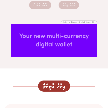
ރާއްޖެ މިއަދު
ހުކުރު ދުވަސް
Adv by Bank of Maldives Plc
އިތުރު އާޓިކަލް