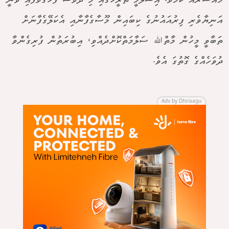
މައްސަރެއް ކަމެވެ. އިސްލާމީ ތާރީހުގައި މި ދުވަސް ފާހަގަވެފައި ވަނީ
އަނިޔާވެރި ފިރުއައުނުގެ ކިބައިން މޫސާގެފާނާއި އެކަލޭގެފާނަށް
ތަބާވީ މީހުން މާތްﷲ ސަލާމަތްކޮށްދެއްވި، އިބުރަތުން ފުރިގެންވާ
ދުވަހެއްގެ ގޮތުގަ އެވެ.
Adv by Dhiraagu