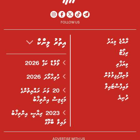
FOLLOW US
ރާއްޖެ މިއަދު
އިތުރު ލިންކް
ރިޕޯޓް
ވޯލްޑް ކަޕް 2026
ވިޔަފާރި
މުނިފޫހިފިލުވުން
ހުރިހާރޯދަ 2026
ލައިފްސްޓައިލް
20 ވަނަ ރައްޔިތުންގެ
ދުނިޔެ
މަޖިލިސް އިންތިޚާބު
2023 ރިޔާސީ އިންތިޚާބު
ލައިވް ބްލޮގް
ADVERTISE WITH US