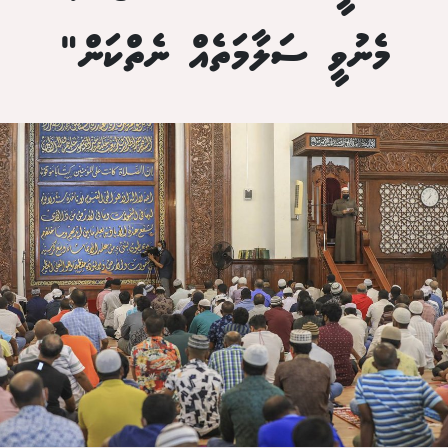
މެނުވީ ސަލާމަތެއް ނެތްކަން"