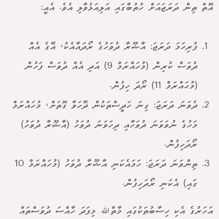
އޮތް ތިން ދަރަޖައަށް ހުތުބާގައި އަލިއަޅުވާލި އެވެ. އެއީ:
ފުރިހަމަ ދަރަޖަ: އާޝޫރާ ދުވަހުގެ ރޯދައާއެކު، އޭގެ އެއް
ދުވަސް ކުރިން (މުހައްރަމް 9) އަދި އެއް ދުވަސް ފަހުން
(މުޙައްރަމް 11) ރޯދަ ހިފުން.
ދެވަނަ ދަރަޖަ: ގިނަ ހަދީސްތަކުން ދޭހަވާ ގޮތަށް، މުހައްރަމް
މަހުގެ ނުވަވަނަ ދުވަހާއި ދިހަވަނަ ދުވަހު (އާޝޫރާ ދުވަހު)
ރޯދަހިފުން.
ތިންވަނަ ދަރަޖަ: ހަމައެކަނި އާޝޫރާ ދުވަހު (މުހައްރަމް 10
ގައި) އެކަނި ރޯދަހިފުން.
އަހަރުގެ އެކި ހިސާބުތަކުގައި މާތްﷲ މިފަދަ ހާއްސަ ދުވަސްތައް