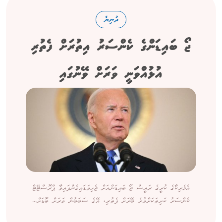
ދުނިޔެ
ޖޯ ބައިޑަންގެ ކެންސަރު އިތުރަށް ފެތުރި
އުޅުއްވަނީ ވަރަށް ވޭނުގައި
އެމެރިކާގެ ކުރީގެ ރައީސް ޖޯ ބައިޑަންއަށް ޖެހިވަޑައިގެންފައިވާ ޕްރޮސްޓޭޓް
ކެންސަރު ކަށިތަކަށްވުރެ ބޭރަށް ފެތުރި، އޭގެ ސަބަބުން ވަރަށް ބޮޑަށް...