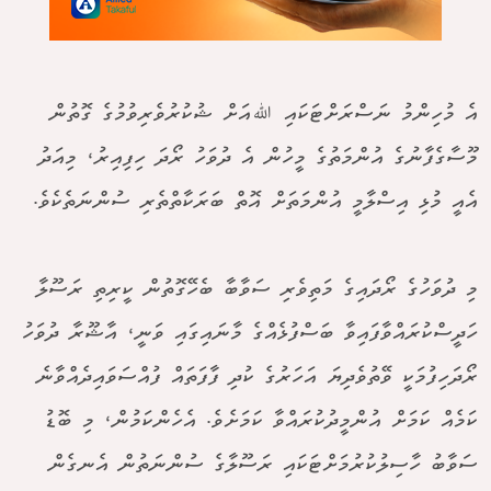
އެ މުހިންމު ނަސްރަށްޓަކައި ﷲއަށް ޝުކުރުވެރިވުމުގެ ގޮތުން
މޫސާގެފާނުގެ އުންމަތުގެ މީހުން އެ ދުވަހު ރޯދަ ހިފިއިރު، މިއަދު
އެއީ މުޅި އިސްލާމީ އުންމަތަށް އޮތް ބަރަކާތްތެރި ސުންނަތެކެވެ.
މި ދުވަހުގެ ރޯދައިގެ މަތިވެރި ސަވާބާ ބެހޭގޮތުން ކީރިތި ރަސޫލާ
ހަދީސްކުރައްވާފައިވާ ބަސްފުޅެއްގެ މާނައިގައި ވަނީ، އާޝޫރާ ދުވަހު
ރޯދަހިފުމަކީ ވޭތުވެދިޔަ އަހަރުގެ ކުދި ފާފަތައް ފުއްސަވައިދެއްވާނެ
ކަމެއް ކަމަށް އުންމީދުކުރައްވާ ކަމަށެވެ. އެހެންކަމުން، މި ބޮޑު
ސަވާބު ހާސިލުކުރުމަށްޓަކައި ރަސޫލާގެ ސުންނަތުން އެނގެން