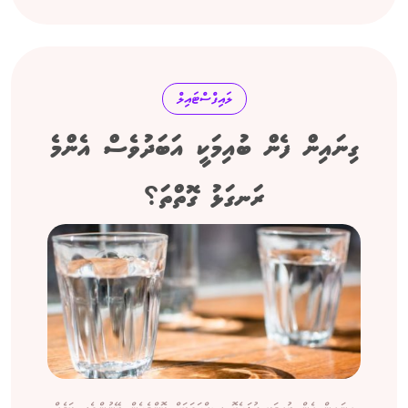
ލައިފްސްޓައިލް
ގިނައިން ފެން ބުއިމަކީ އަބަދުވެސް އެންމެ
ރަނގަޅު ގޮތްތަ؟