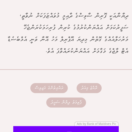
ދިޔާނާއަކީ ފޮރިން ސާވިސްގެ ދާއިމީ މުވައްޒަފަކަށް ނުވާތީ،
ސަފީރުކަމަށް އައްޔަންކުރުމުގެ ކުރިން ފުރިހަމަކުރަންޖެހޭ
މަރުހަލާއެއްގެ ގޮތުން މިދިޔަ އޭޕްރިލް މަހު އޭނާ ވަނީ އެމްބެސެޑާ
އެޓް ލާޖްގެ މަގާމަށް އައްޔަންކުރައްވާފަ އެވެ.
ރާއްޖެ މިއަދު
ރައްޔިތުންގެ މަޖިލިސް
ފާތިމަތު ދިޔާނާ ސައީދު
Adv by Bank of Maldives Plc