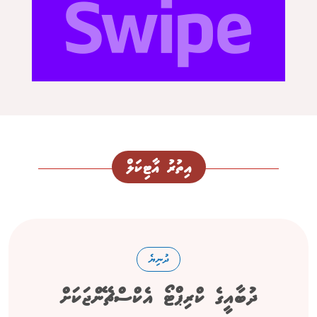
އިތުރު އާޓިކަލް
ދުނިޔެ
ދުބާއީގެ ކްރިޕްޓޯ އެކްސްޗޭންޖަކަށް