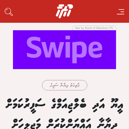
Adv by Bank of Maldives Plc
ފާތިމަތު ދިޔާނާ ސައީދު
އީޔޫ އަދި ބެލްޖިއަމްގެ ސަފީރުކަމަށް
ދިޔާނާ އައްޔަންކުރަން މަޖިލީހަށް