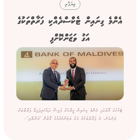
ވިޔަފާރި
އެންމެ ގިނައިން ޓެކްސްދެއްކި ފަރާތްތަކުގެ
އަގު ވަޒަންކޮށްފި
ޓެކުހުގެ ގޮތުގައި އެންމެ ގިނައިން މީރާއަށް ފައިސާ ދައްކައިފައިވާ ފަރާތްތަށް
ދެނެގަނެ، އެ ފަރާތްތަކުގެ އަގު ވަޒަންކުރުމުގެ ގޮތުން "ރަންލާރި"...