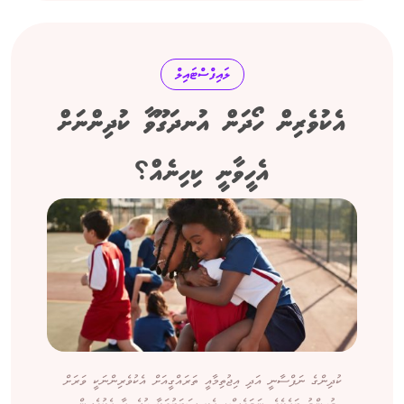
ލައިފްސްޓައިލް
އެކުވެރިން ހޯދަން އުނދަގޫވާ ކުދިންނަށް
އެހީވާނީ ކިހިނެއް؟
ކުދިންގެ ނަފްސާނީ އަދި އިޖުތިމާއީ ތަރައްގީއަށް އެކުވެރިންނަކީ ވަރަށް