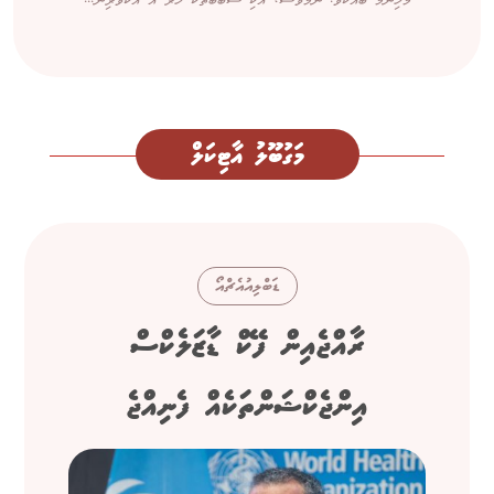
މުހިންމު ބައެކެވެ. ނަމަވެސް، އެކި ސަބަބުތަކާ ހުރެ އާ އެކުވެރިން...
މަގުބޫލު އާޓިކަލް
ޑަބްލިއުއެޗްއޯ
ރާއްޖެއިން ފޭކް ޑާޒަލެކްސް
އިންޖެކްޝަންތަކެއް ފެނިއްޖެ