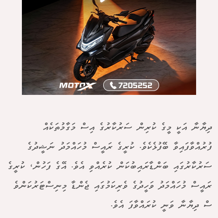
ދިޔާނާ އަކީ މީގެ ކުރިން ސަރުކާރުގެ އިސް މަގާމުތަކެއް
ފުރުއްވާފައިވާ ބޭފުޅެކެވެ. ކުރީގެ ރައީސް މުހައްމަދު ނަޝީދުގެ
ސަރުކާރުގައި ބަންޑާރައިބުކަން ކުރެއްވި އެވެ. އޭގެ ފަހުން، ކުރީގެ
ރައީސް މުހައްމަދު ވަހީދުގެ ވެރިކަމުގައި ޖެންޑާ މިނިސްޓަރުކަންވެ
ސް ދިޔާނާ ވަނީ ކުރައްވާފަ އެވެ.