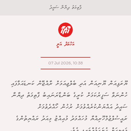
ފާތިމަތު ދިޔާނާ ސައީދު
އަހުމަދު އަލީ
07 Jul 2026, 10:38
ޔޫރަޕިއަން ޔޫނިއަން އަދި ބެލްޖިއަމަށް ރާއްޖޭން ކަނޑައަޅާފައި
ހުންނަވާ ސަފީރުކަމަށް ކުރީގެ ބަންޑާރަނައިބު ފާތިމަތު ދިޔާނާ
ސައީދު އައްޔަންކުރެއްވުމަށް ރުހުން ހޯއްދެވުމަށް
ރައީސުލްޖުމްހޫރިއްޔާ މުހައްމަދު މުއިއްޒު މިއަދު ރައްޔިތުންގެ
މަޖިލީހަށް ހުށަހަޅުއްވައިފި އެވެ.