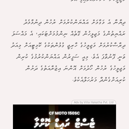
ދިޔާނާ އެ މަގާމަށް އައްޔަންކުރުމަށް ރުހުން ދިނުމާމެދު
ރައްޔިތުންގެ މަޖިލީހުން ގޮތެއް ނިންމުމަށްޓަކައި، އެ މައްސަލަ
ދިރާސާކުރުމަށް މަޖިލީހުގެ ހާރިޖީ ގުޅުންތަކުގެ ކޮމިޓީއަށް މިއަދު
ވަނީ ފޮނުވާފަ އެވެ. މިއީ ސަފީރުން އައްޔަންކުރުމުގެ ކުރިން
މަޖިލީހުގެ ރުހުން ހޯދުމަށް އޮންނަ އިޖުރާއަތުގެ ދަށުން
ކުރިއަށްގެންދާ މަރުހަލާއެކެވެ.
Adv by Villa Hakatha Pvt. Ltd