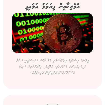
އެމެރިކާއިން ފިޔަވަޅު އަޅައިފި
އީރާނުގެ އިސްލާމިކް ރިވެލޫޝަނަރީ ގާޑް ކޯޕްސް (އައިއާރުޖީސީ) އަށް
އެހީތެރިވެދޭކަމުގެ ތުހުމަތުގައި، ދުބާއީގައި ހިންގަމުންދިޔަ ކްރިޕްޓޯ
އެކްސްޗޭންޖަކަށް އެމެރިކާއިން ދަތިކުރުމުގެ...