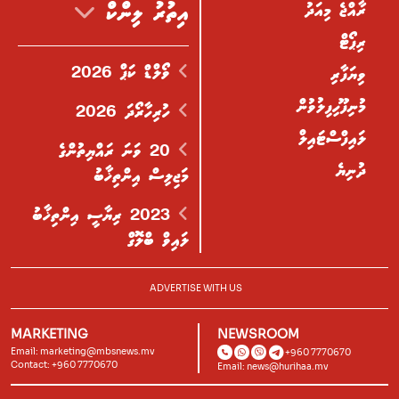
ރާއްޖެ މިއަދު
އިތުރު ލިންކް
ރިޕޯޓް
ވޯލްޑް ކަޕް 2026
ވިޔަފާރި
މުނިފޫހިފިލުވުން
ހުރިހާރޯދަ 2026
ލައިފްސްޓައިލް
20 ވަނަ ރައްޔިތުންގެ
ދުނިޔެ
މަޖިލިސް އިންތިޚާބު
2023 ރިޔާސީ އިންތިޚާބު
ލައިވް ބްލޮގް
ADVERTISE WITH US
MARKETING
NEWSROOM
Email:
marketing@mbsnews.mv
+960 7770670
Contact: +960 7770670
Email:
news@hurihaa.mv