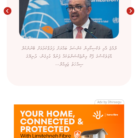
ރާއްޖެ އާއި މެކްސިކޯއިން ކެންސަރު ބައްޔަށް ފަރުވާކުރުމަށް ބޭނުންކުރާ
ޑާޒަލެކްސްގެ ފޭކް އިންޖެކްޝަންތަކެއް ފެނުމާ ގުޅިގެން، ދުނިޔޭގެ
ސިއްހަތު ޖަމިއްޔާ،...
Adv by Dhiraagu