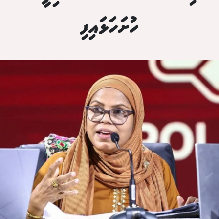
ހުށަހަޅައިފި