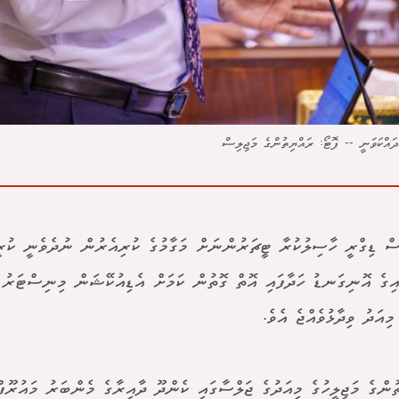
ައްކަވަނީ -- ފޮޓޯ: ރައްޔިތުންގެ މަޖިލިސް
ް ޑިގްރީ ހާސިލުކުރާ ޓީޗަރުންނަށް މަގާމުގެ ކުރިއެރުން ނުދެވެނީ ކުރ
ިގެ އޮނިގަނޑު ހަދާފައި އޮތް ގޮތުން ކަމަށް އެޑިއުކޭޝަން މިނިސްޓަރު
ިއަދު ވިދާޅުވެއްޖެ އެވެ.
ުންގެ މަޖިލީހުގެ މިއަދުގެ ޖަލްސާގައި ކެންދޫ ދާއިރާގެ މެންބަރު މައުރޫފް