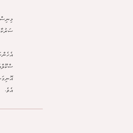
މިނިސްޓ
ސަރުކާރ
އެހެންކ
ސްކޫލްތ
އޮނިގަނ
އެވެ.