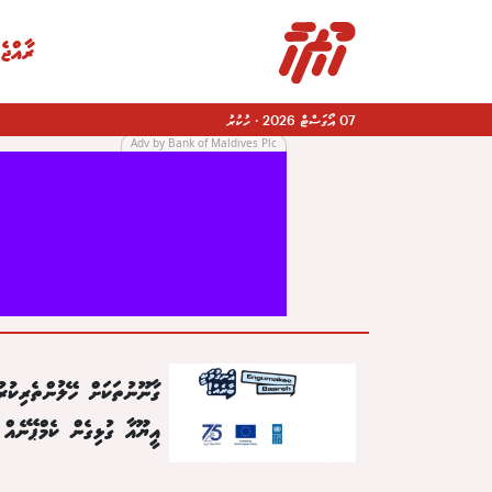
ރާއްޖެ
07 އޯގަސްޓް 2026
·
ހުކުރު
Adv by Bank of Maldives Plc
|
ގާނޫނުތަކަށް ހޭލުންތެރިކުރު
އީޔޫއާ ގުޅިގެން ކެމްޕޭނެއް