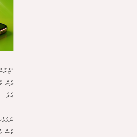
"ޓްރާން
ދެން މާ
އެވެ.
ނަމަވެސ
ވެސް ދެ