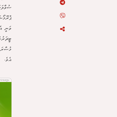
ސުވާލަކ
ޕްރޮމޯޝ
ވަނީ އެ
ޓީޗަރުނ
މުސާރައ
އެވެ.
hiraagu