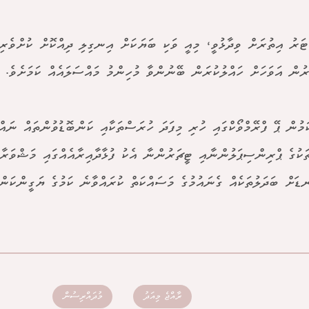
ަރު އިތުރަށް ވިދާޅުވީ، މިއީ ވަކި ބަޔަކަށް އިނގިލި ދިއްކޮށް ކުށްވެރިކު
ުން އަވަހަށް ހައްލުކުރަން ބޭނުންވާ މުހިންމު މައްސަލައެއް ކަމަށެވެ.
ަމުން ޕޭ ފްރޭމްވޯކްގައި ހުރި މިފަދަ ހުރަސްތަކާއި ކަންބޮޑުވުންތައް ނައްތ
ަކުގެ ޕްރިންސިޕަލުންނާއި ޓީޗަރުންނާ އެކު ފުޅާދާއިރާއެއްގައި މަޝްވަރާ
ޑަށް ބަދަލުތަކެއް ގެނައުމުގެ މަސައްކަތް ކުރައްވާނެ ކަމުގެ ޔަގީންކަނ
ރާއްޖެ މިއަދު
މުދައްރިސުން