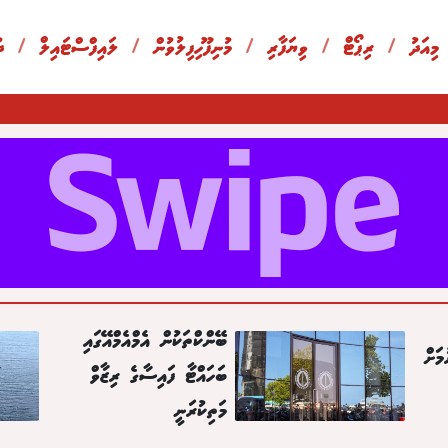
 މިއަދު
/
ރިޕޯޓް
/
ވިޔަފާރި
/
މުނިފޫހިފިލުވުން
/
ލައިފްސްޓައިލް
/
ދ
ބޭންކްތަކުން އެމްއެމްއޭގައި
މަށް
ބަހައްޓާ ފައިސާގެ ރިޒާވް
މަތިކުރަނީ