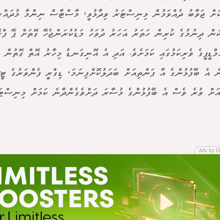
ަށް ޖަވާބު ދެއްވަމުން މިނިސްޓަރު ވިދާޅުވީ، މާސްޓާސް ނިންމާ މުދައް
ަން ދިނުމުގެ ކުރިން ހަތަރު އަހަރު ދުވަހު މަޑުކުރަންޖެހޭ ގޮތަށް ޕޭ ފްރޭމ
މްޑީޕީގެ ވެރިކަމުގައި ކަމަށެވެ. އަދި އެ އޮނިގަނޑު މިހާރު އޮތް ގޮތުން 
ް އެ ބޭފުޅުންގެ އާ ފަންތިއަށް ބަދަލުކޮށްފިނަމަ، ޑިގްރީ ފެންވަރުގެ ޓީޗ
ަށް ވުރެ ވެސް އެ ބޭފުޅުންގެ މުސާރަ ދަށްވެގެންދާނެ ކަމަށް މިނިސްޓަރ
Adv by D