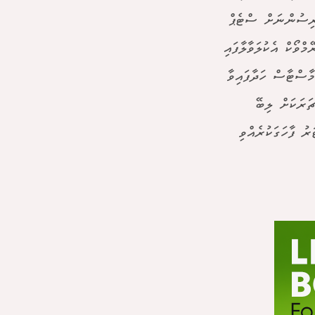
ރިސުންނަށް ސްޓެޕް
ްވޯކް އެކުލަވާލާފައި
މާސްޓާސް ހަދާފައިވާ
ަރަކަށް ލިބޭ
ު ފާހަގަކުރެއްވި