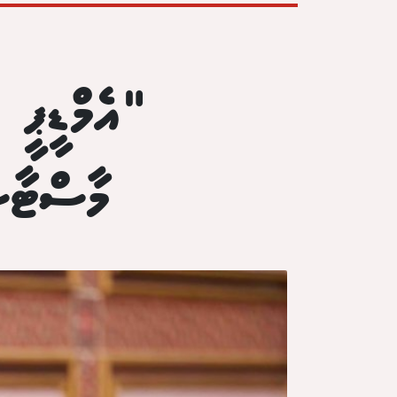
"އެމްޑީޕީ ސ
މާސްޓާސ