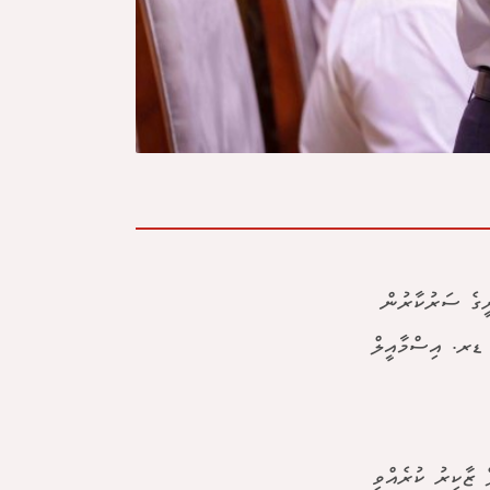
ީގެ ސަރުކާރުން
 ޑރ. އިސްމާއީލް
 ޒާކިރު ކުރެއްވި