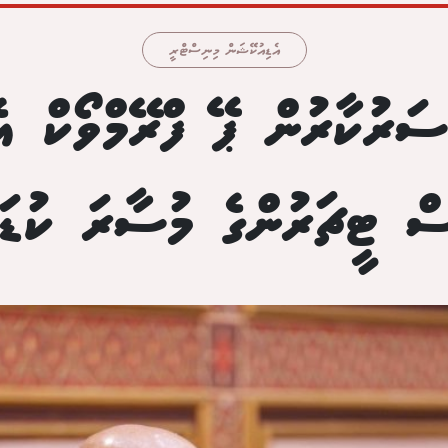
އެޑިއުކޭޝަން މިނިސްޓްރީ
ަރުކާރުން ޕޭ ފްރޭމްވޯކް އެ
ް ޓީޗަރުންގެ މުސާރަ ކުޑަވ