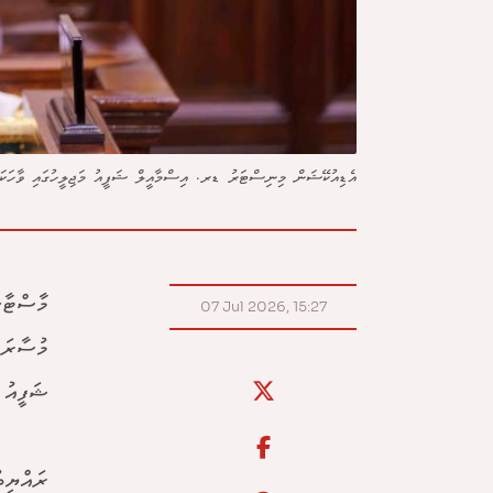
އެޑިއުކޭޝަން މިނިސްޓަރު ޑރ. އިސްމާއީލް ޝަފީއު މަޖިލީހުގައި ވާހަކަދ
މާސްޓާސ
07 Jul 2026, 15:27
މުސާރައ
ޝަފީއު މ
ރައްޔިތ