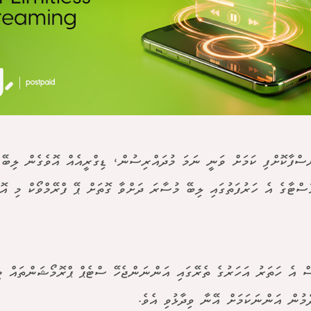
ސްފާކޮށްފި ކަމަށް ވަނީ ނަމަ މުދައްރިސުން، ޑިގްރީއެއް އޮވެގެން ލިބޭ
ސްޓާގެ އެ ހަރުފަތުގައި ލިބޭ މުސާރަ ދަށްވާ ގޮތަށް ޕޭ ފްރޭމްވޯކް މި އޮތ
ް އެ ހަތަރު އަހަރުގެ ތެރޭގައި އަންނަންޖެހޭ ސްޓެޕް ޕްރޮމޯޝަންތައް މ
މުން އަންނަކަމަށް އޭނާ ވިދާޅުވި އެވެ.