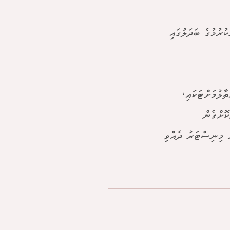
ރުމުގެ ބަދަލުގައި
ާލުމަށްޓަކައި،
ކޮށްގެން
ް މިނިސްޓަރު ދެއްވި