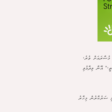
 މުސާރައަށް ވުރެ،
ީ،" އޭނާ ވިދާޅުވި
ި ސަރުކާރުން މިހާރު