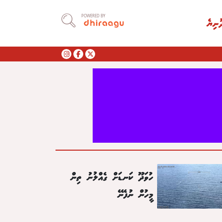
POWERED BY
ުނިޔެ
ހުވަދޫ ކަނޑަށް ގެއްލުނު ތިން
މީހުން ނުފެނޭ