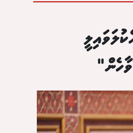
ކުލަވައިލީ
ާހެން"