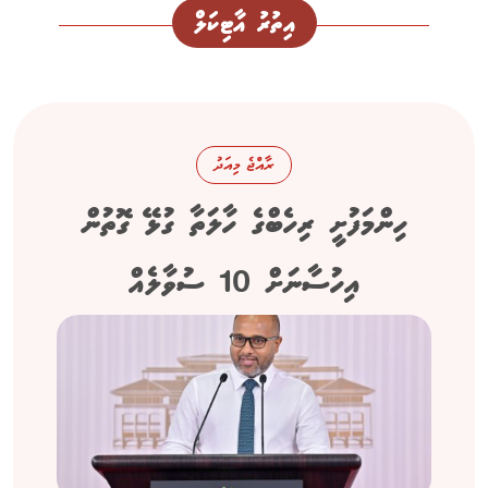
އިތުރު އާޓިކަލް
ރާއްޖެ މިއަދު
ހިންމަފުށީ ރިހެބްގެ ހާލަތާ ގުޅޭ ގޮތުން
އިހުސާނަށް 10 ސުވާލެއް