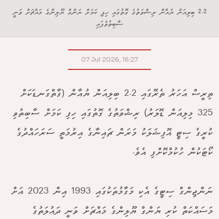
2.2 ބިލިއަން ޔުއާން ރިޝްވަތުގެ ގޮތުގައި ހިފި ކަމަށް ޔަންގް ޔޫލިންގެ މައްޗަށް ވަނީ
ސާބިތުވެފައި
07 Jul 2026, 16:27
ތިރީސް އަހަރު ތެރޭގައި 2.2 ބިލިއަން ޔުއާން (ގާތްގަނޑަކަށް
325 މިލިއަން ޑޮލަރު) ރިޝްވަތުގެ ގޮތުގައި ހިފި ކަމަށް ސާބިތުވި
ކުރީގެ ސިޓީ އޮފިޝަލަކު މަރަން ޗައިނާގެ އިރުމަތީ ސަރަހައްދުގެ
ކޯޓަކުން ހުކުމްކޮށްފި އެވެ.
ނަންޖިންގް ސިޓީގެ އެކި މަގާމުތަކުގައި 1993 އިން 2023 އަށް
މަސައްކަތް ކުރި ޔަންގް ޔޫލިންގެ މައްޗަށް ވަނީ ދައުލަތުގެ