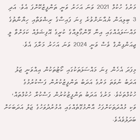
މަރުގެ ހުކުމް 2021 ވަނަ އަހަރު ވަނީ ތަންފީޒުކޮށްފަ އެވެ. އަދި
3 ބިލިއަން ޔުއާނަށްވުރެ ގިނަ ފައިސާގެ ރިޝްވަތާއި ހިޔާނާތުގެ
މައްސަލައެއްގައި އިނާ މޮންގޯލިއާގެ ކުރީގެ އޮފިޝަލެއް ކަމަށްވާ ލީ
ޖިއަންޕިންގް ވެސް ވަނީ 2024 ވަނަ އަހަރު މަރާފަ އެވެ.
މިފަދަ އެހެން ގިނަ މައްސަލަތަކުގައި ކޯޓުތަކުން އިއްވަނީ ޖަލު
އަދަބު ނުވަތަ މަރުގެ އަދަބު ތަންފީޒުކުރުން ފަސްކުރުމުގެ
ހުކުމްތަކެވެ. މަރުގެ އަދަބު ތަންފީޒުކުރުން ފަސްކުރާ ހުކުމްތައް،
ވަކި މުއްދަތަކަށްފަހު އާންމުގޮތެއްގައި އުމުރުދުވަހުގެ ޖަލު އަދަބަކަށް
ބަދަލުވެއެވެ.