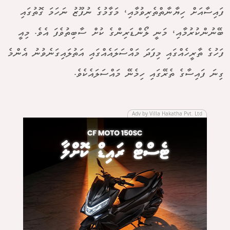
ފައިސާއަށް ހިޔާނާތްތެރިވުމާއި، މަގާމުގެ ނުފޫޒު ނަހަމަ ގޮތުގައި
ބޭނުންކުރުމާއި، މަނީ ލޯންޑަރިންގެ ކުށް ސާބިތުވެފަ އެވެ. މިއީ
ފަހުގެ ތާރީހެއްގައި މިފަދަ މައްސަލައެއްގައި އަތުލައިގަނެވުނު އެންމެ
ގިނަ ފައިސާގެ ތެރޭގައި ހިމެނޭ މައްސަލައެކެވެ.
Adv by Villa Hakatha Pvt. Ltd