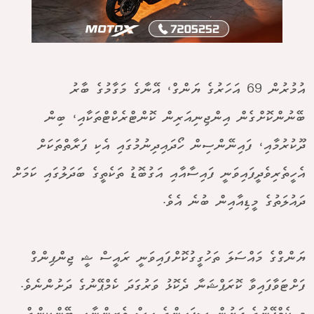
އުމުރުން 69 އަހަރުގެ ޔަންގް، އޭނާގެ މަގާމުގެ ބާރު
ބޭނުންކޮށްގެން އިންޖިނިއަރިން ކޮންޓްރެކްޓްތަކާއި، ބިން
ދޫކުރުމާއި، ފައިނޭންސިން ހޯދައިދިނުމުގައި އެކި ފަރާތްތަކަށް
އެހީތެރިވެދީފައިވަނީ ފައިސާއާއި އަގުބޮޑު ތަކެތީގެ ބަދަލުގައި ކަމަށް
ދައުލަތުގެ މީޑިއާއިން ބުނެ އެވެ.
ޔަންގްގެ މައްސަލަ ތަހުގީގުކޮށްފައިވަނީ ރައީސް ޝީ ޖިންޕިންގް
ފަށްޓަވާފައިވާ ކޮރަޕްޝަނާ ދެކޮޅު ވަރުގަދަ ކެމްޕޭނުގެ ދަށުންނެވެ.