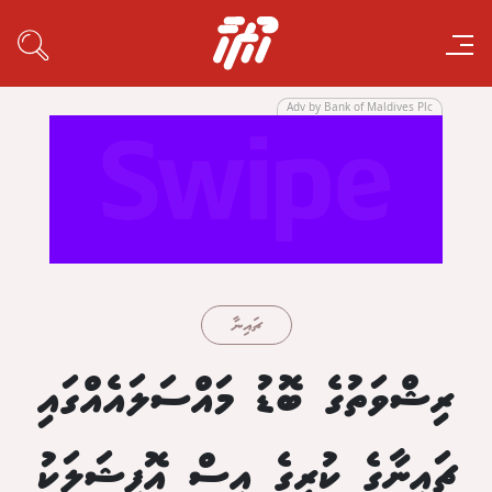
Adv by Bank of Maldives Plc
ޗައިނާ
ރިޝްވަތުގެ ބޮޑު މައްސަލައެއްގައި
ޗައިނާގެ ކުރީގެ އިސް އޮފިޝަލަކު