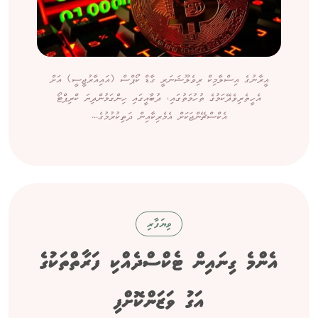
އީރާނުގެ އިސްލާމިކް ރިވެލޫޝަނަރީ ގާޑް ކޯޕްސް (އައިއާރުޖީސީ) އަށް
އެހީތެރިވެދޭކަމުގެ ތުހުމަތުގައި، ދުބާއީގައި ހިންގަމުންދިޔަ ކްރިޕްޓޯ
އެކްސްޗޭންޖަކަށް އެމެރިކާއިން ދަތިކުރުމުގެ...
ވިޔަފާރި
އެންމެ ގިނައިން ޓެކްސްދެއްކި ފަރާތްތަކުގެ
އަގު ވަޒަންކޮށްފި