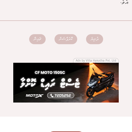
އެވެ.
ދުނިޔެ
ކޮރަޕްޝަން
ޗައިނާ
Adv by Villa Hakatha Pvt. Ltd