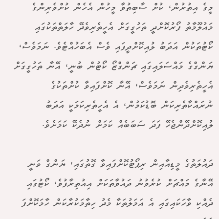
މީގެ އިތުރުން، ކުށް ސާބިތުވާ މީހުން އެހެން ކުށްވެރިންގެ
މައުލޫމާތު ފޯރުކޮށްދީ ތަހުގީގަށް އެހީތެރިވެދޭ ހާލަތްތަކުގައި
ކޯޓުތަކުން އަދަބު ލުއިކޮށްދީފައި ވެސް އެބަހުއްޓެވެ. ނަމަވެސް،
ޔަންގްގެ މައްސަލައިގައި ޗަންގްޒޯ ކޯޓުން ބުނީ، އޭނާ ތަހުގީގަށް
އެހީތެރިވެދިން ނަމަވެސް، އޭނާ ކޮށްފައިވާ ކުށްތަކުގެ
ނުރައްކާތެރިކަން ބޮޑުކަމުން، އެ އެހީތެރިކަމަކީ އަދަބު
ލުއިކޮށްދޭންޖެހޭ ފަދަ ސަބަބެއް ކަމަށް ނުދެކޭ ކަމަށެވެ.
ދައުލަތުގެ މީޑިއާއިން ރިޕޯޓުކޮށްފައިވާ ގޮތުގައި، ޔަންގް ވަނީ
އޭނާގެ މައްޗަށް ކުރެވުނު ދައުވާތަކަށް އިއުތިރާފުވެ، ކޯޓުގައި
ދެއްކި ވާހަކައިގައި އެ އަމަލުތަކާ މެދު ހިތާމަކުރާކަން ހާމަކޮށްފަ