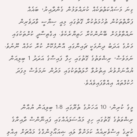
ގިނަ މަސައްކަތްތަކެއް ކުރައްވަމުން ގެންދާއިރު، ބައެއް
ފަރާތްތަކުން ތުހުމަތުކުރާ ގޮތުގައި މިއީ ސިޔާސީ ވާދަވެރިން
ނައްތާލުމަށް ބޭނުންކުރާ ހަތިޔާރެކެވެ. އިގްތިސާދީ ކުށްތަކުގައި
މަރުގެ އަދަބު ދިނުމަކީ ޗައިނާގައި އާންމުކޮށް ކުރާ ކަމެއް ނޫނެވެ.
ނަމަވެސް، ރިޝްވަތުގެ ގޮތުގައި ހިފާ ފައިސާގެ އަދަދު 1 ބިލިއަން
ޔުއާނަށްވުރެ އިތުރުވާ ހާލަތްތަކުގައި މަދުން ނަމަވެސް މިފަދަ
ހުކުމްތައް އިއްވާފައިވެއެވެ.
މީގެ ކުރިން، 10 އަހަރުގެ ތެރޭގައި 1.8 ބިލިއަން ޔުއާން
ރިޝްވަތުގެ ގޮތުގައި ހިފި މައްސަލައެއްގައި ފައިނޭންސް ދާއިރާގެ
ކުރީގެ އިސްވެރިއެއް ކަމަށްވާ ލައި ޝިއައޯމިންގްގެ މައްޗަށް އިއްވި