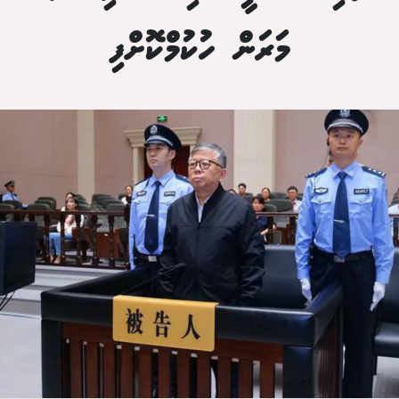
މަރަން ހުކުމްކޮށްފި