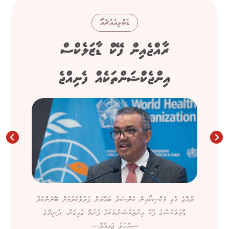
ޑަބްލިއުއެޗްއޯ
ރާއްޖެއިން ފޭކް ޑާޒަލެކްސް
އިންޖެކްޝަންތަކެއް ފެނިއްޖެ
ރާއްޖެ އާއި މެކްސިކޯއިން ކެންސަރު ބައްޔަށް ފަރުވާކުރުމަށް ބޭނުންކުރާ
ޑާޒަލެކްސްގެ ފޭކް އިންޖެކްޝަންތަކެއް ފެނުމާ ގުޅިގެން، ދުނިޔޭގެ
ސިއްހަތު ޖަމިއްޔާ،...