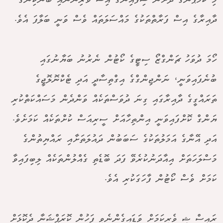
މި ކެމްޕޭނުގެ ދަށުން ސިފައިންގެ އިސް ވެރިންނާއި ބޭންކިންގް
ދާއިރާގެ އިސް ފަރާތްތަކުގެ މައްސަލަތައް ވެސް ވަނީ ބަލާފަ އެވެ.
ހޯމަ ދުވަހު ޗަންގްޒޯ ސިޓީގެ ކޯޓުން ނެރުނު ބަޔާނުގައި
ބުނެފައިވަނީ، ނަންޖިންގްގެ އިގްތިސާދީ އަދި ޓެކްނޮލޮޖީގެ
ތަރައްގީގެ ދާއިރާގައި ގިނަ ދުވަސްތަކެއް ވަންދެން މަސައްކަތްކުރި
ޔަންގް ކޮށްފައިވަނީ އިންތިހާއަށް ސީރިއަސް ކުށްތަކެއް ކަމަށެވެ.
އަދި އޭނާގެ އަމަލުތަކުގެ ސަބަބުން ދައުލަތަށާއި ރައްޔިތުންގެ
މަސްލަހަތަށް އިއާދަނުކުރެވޭ ފަދަ ބޮޑެތި ގެއްލުންތަކެއް ލިބިފައިވާ
ކަމަށް ވެސް ކޯޓުން ފާހަގަކުރި އެވެ.
ރައީސް ޝީ ވެރިކަމަށް ވަޑައިގެންނެވި ފަހުން ކޮރަޕްޝަނާ ދެކޮޅަށް