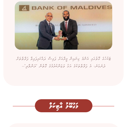
ޓެކުހުގެ ގޮތުގައި އެންމެ ގިނައިން މީރާއަށް ފައިސާ ދައްކައިފައިވާ ފަރާތްތަށް
ދެނެގަނެ، އެ ފަރާތްތަކުގެ އަގު ވަޒަންކުރުމުގެ ގޮތުން "ރަންލާރި"...
މަގުބޫލު އާޓިކަލް