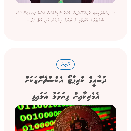
ކ. ހިންމަފުށީގައި ގާއިމުކޮށްފައިވާ ޑްރަގް ޓްރީޓްމަންޓް އެންޑް ރިހިބިލިޓޭޝަން
ސެންޓަރުގެ ހާލަތާއި އެ ތަނުގެ ހިންގުން ހުރި ގޮތާ މެދު،...
ދުނިޔެ
ދުބާއީގެ ކްރިޕްޓޯ އެކްސްޗޭންޖަކަށް
އެމެރިކާއިން ފިޔަވަޅު އަޅައިފި