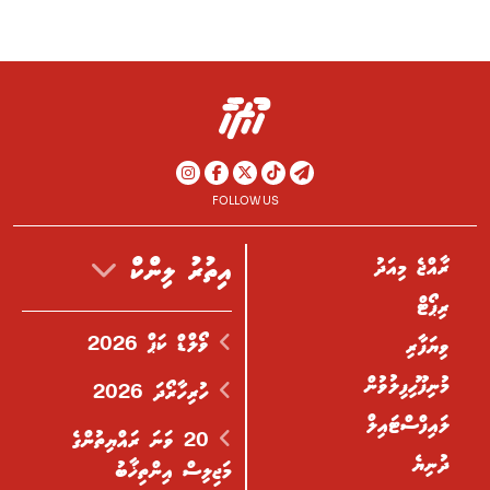
FOLLOW US
ރާއްޖެ މިއަދު
އިތުރު ލިންކް
ރިޕޯޓް
ވޯލްޑް ކަޕް 2026
ވިޔަފާރި
މުނިފޫހިފިލުވުން
ހުރިހާރޯދަ 2026
ލައިފްސްޓައިލް
20 ވަނަ ރައްޔިތުންގެ
ދުނިޔެ
މަޖިލިސް އިންތިޚާބު