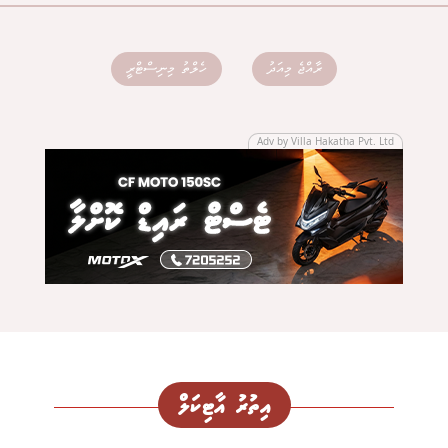
ރާއްޖެ މިއަދު
ހެލްތު މިނިސްޓްރީ
Adv by Villa Hakatha Pvt. Ltd
އިތުރު އާޓިކަލް