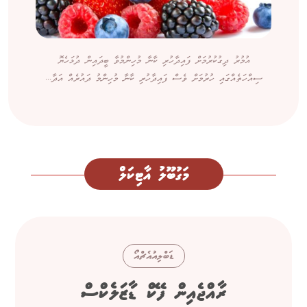
އުމުރު ދިގުކުރުމަށް ފައިދާހުރި ކާނާ މުހިންމުވާ ބީދައިން ދުޅަހެޔޮ
ސިއްހަތެއްގައި ހުރުމަށް ވެސް ފައިދާހުރި ކާނާ މުހިންމު ދައުރެއް އަދާ...
މަގުބޫލު އާޓިކަލް
ޑަބްލިއުއެޗްއޯ
ރާއްޖެއިން ފޭކް ޑާޒަލެކްސް