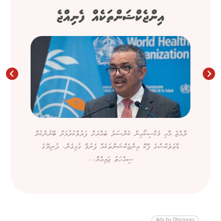
އިންޖެކްޝަންތަކެއް ފެނިއްޖެ
ރާއްޖެ އާއި މެކްސިކޯއިން ކެންސަރު ބައްޔަށް ފަރުވާކުރުމަށް ބޭނުންކުރާ
ޑާޒަލެކްސްގެ ފޭކް އިންޖެކްޝަންތަކެއް ފެނުމާ ގުޅިގެން، ދުނިޔޭގެ
ސިއްހަތު ޖަމިއްޔާ،...
Adv by Dhiraagu