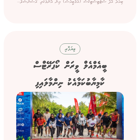
ބިއުރޯ އޮފް ސްޓެޓިސްޓިކްސް (އެމްބީއެސް) އިން އާންމުކުރި 'އެސެންޝަލް...
ވިޔަފާރި
ބީއެމްއެލް ވީރަން ކޯޕަރޭޓްސް
ކާމިޔާބުކަމާއެކު ނިންމާލައިފި