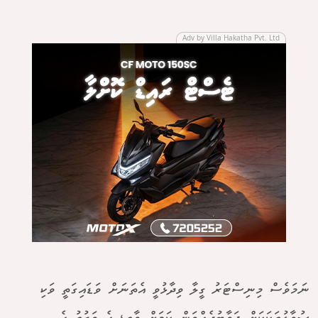
Adv by Villa Hakatha Pvt. Ltd
ނަމަވެސް މިނިސްޓަރު ގީލާ ވިދާޅުވީ އެތަނަށް ވަޑައިގަތީ ވަކި