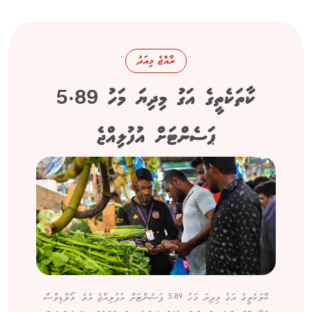
ރާއްޖެ މިއަދު
ކާތަކެތީގެ އަގު މިދިޔަ މަހު 5.89
ޕަސެންޓަށް އުފުލިއްޖެ
ކާތަކެތީގެ އަގު މިދިޔަ މަހު 5.89 ޕަސެންޓަށް އުފުލިއްޖެ އެވެ. މޯލްޑިވްސް