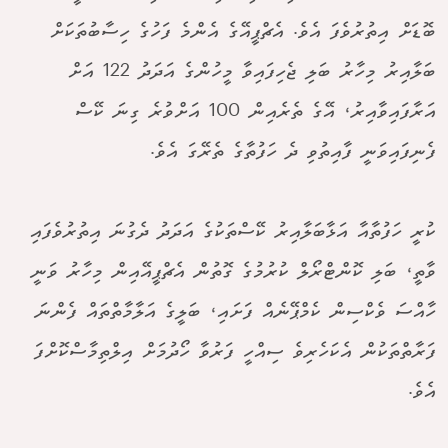
ބޮޑަށް އިތުރުވެފަ އެވެ. އެޗްޕީއޭގެ އެންމެ ފަހުގެ ހިސާބުތަކަށް
ބަލާއިރު މިހާރު ބަލި ޖެހިފައިވާ މީހުންގެ އަދަދު 122 އަށް
އަރާފައިވާއިރު، އޭގެ ތެރެއިން 100 އަށްވުރެ ގިނަ ކޭސް
ފެނިފައިވަނީ ފާއިތުވި ދެ ހަފުތާގެ ތެރޭގަ އެވެ.
ކުރީ ހަފުތާއާ އަޅާބަލާއިރު ކޭސްތަކުގެ އަދަދު ދެގުނަ އިތުރުވެފައި
ވާތީ، ބަލި ކޮންޓްރޯލް ކުރުމުގެ ގޮތުން އެޗްޕީއޭއިން މިހާރު ވަނީ
ހާއްސަ ވެކްސިން ކެމްޕޭނެއް ފަށައި، ބަލީގެ އަލާމާތްތައް ފެންނަ
ފަރާތްތަކުން އެކަހެރިވެ ސިއްހީ ފަރުވާ ހޯދުމަށް އިލްތިމާސްކޮށްފަ
އެވެ.