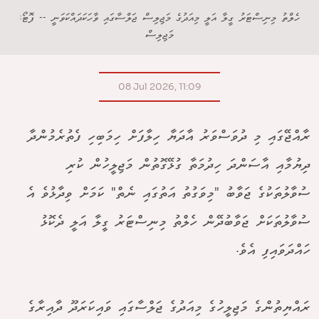
ހެލްތު މިނިސްޓަރު ގީލާ އަލީ މިއަދުގެ މަޖިލިސް ޖަލްސާގައި ވާހަކަދައްކަވަނީ -- ފޮޓޯ:
މަޖިލިސް
08 Jul 2026, 11:09
ރާއްޖޭގައި މި ދުވަސްވަރު އާދަޔާ ހިލާފަށް ހިމަބިހި ފެތުރެމުންދާ
ދިޔުމާއި އާސަންދަ ހިދުމަތާ ގުޅޭގޮތުން މަޖިލީހުން ކުރި
ސުވާލުތަކުގެ ޖަވާބު "މިވަގުތު އަތުގައި ނެތް" ކަމަށް ވިދާޅުވެ އެ
ސުވާލުތަކަށް ޖަވާބުދޭން ހެލްތު މިނިސްޓަރު ގީލާ އަލީ ދެކޮޅު
ހައްދަވައިފި އެވެ.
ރައްޔިތުންގެ މަޖިލީހުގެ މިއަދުގެ ޖަލްސާގައި ވައިކަރަދޫ ދާއިރާގެ