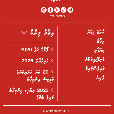
FOLLOW US
ރާއްޖެ މިއަދު
އިތުރު ލިންކް
ރިޕޯޓް
ވޯލްޑް ކަޕް 2026
ވިޔަފާރި
މުނިފޫހިފިލުވުން
ހުރިހާރޯދަ 2026
ލައިފްސްޓައިލް
20 ވަނަ ރައްޔިތުންގެ
ދުނިޔެ
މަޖިލިސް އިންތިޚާބު
2023 ރިޔާސީ އިންތިޚާބު
ލައިވް ބްލޮގް
ADVERTISE WITH US