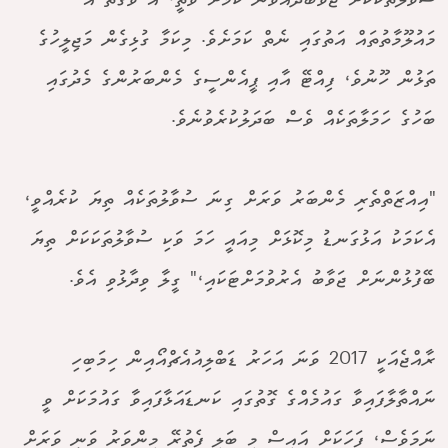
ސުވާލުތަކަކަށް ޖަވާބުދެއްވަން ކަމަށް ވާތީ، އެ ވަގުތު އެ
މައުލޫމާތުތައް އަތުގައި ނެތް ކަމަށެވެ. މިކަމާ ގުޅިގެން މަޖިލީހުގެ
ތަޅުން ހޫނުވެ، ފިއްޓޭ އާއި ޕީއެންސީގެ މެންބަރުންގެ މެދުގައި
ބަހުގެ ހަމަލާތަކެއް ވެސް ބަދަލުކުރެވުނެވެ.
"އިއްޒަތްތެރި މެންބަރު ވަރަށް ގިނަ ސުވާލުތަކެއް ތިޔަ ކުރެއްވީ،
އެކަމަކު އަޅުގަނޑު މިކޮޅަށް މިއައީ ހަމަ ވަކި ސުވާލުތަކަކަށް ތިޔަ
ބޭފުޅުންނަށް ޖަވާބު އެރުވުމަށްޓަކައި،" ގީލާ ވިދާޅުވި އެވެ.
ރާއްޖެއަކީ 2017 ވަނަ އަހަރު ޑަބްލިއުއެޗްއޯއިން ހިމަބިހި
ނައްތާލާފައިވާ ގައުމެއްގެ ގޮތުގައި ކަނޑައަޅާފައިވާ ގައުމަކަށް ވީ
ނަމަވެސް، ފަހަކަށް އައިސް މި ބަލި ފެތުރޭ މިންވަރު ވަނީ ވަރަށް