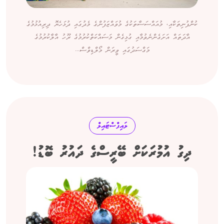
ކުންފުނިތަކާއި، މުއައްސަސާތަކުގެ މުވައްޒަފުންގެ މެދުގައި ދުޅަހެޔޮ ދިރިއުޅުމުގެ
އާދަތައް އަށަގެންނެވުމާއި ގުޅިގެން މަސައްކަތްކުރުމުގެ ރޫހު އާލާކުރުމުގެ
މަގްސަދުގައި ވީރަން މޯލްޑިވްސް...
ލައިފްސްޓައިލް
ދިގު އުމުރަކަށް ބޭރީސްގެ ދައުރު ބޮޑު!