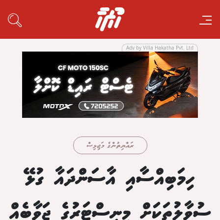
Adv by Villa Hakatha Pvt. Ltd
ރައްޔިތުންގެ މަޖިލިސް
ހިމަބިއްސާއި އާސަންދައާ ގުޅޭ
ސުވާލުތަކަށް މިނިސްޓަރުގެ ޖަވާބެއް