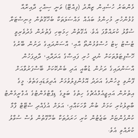
މެންބަރު ހުސެއިން ޒިޔާދު (ފިއްޓޭ) ވަނީ ސިއްހީ ދާއިރާއާ
ގުޅުންހުރި މުހިންމު ބައެއް މައްސަލަތަކާ ބެހޭގޮތުން މިނިސްޓަރާ
ސުވާލު ކުރައްވާފަ އެވެ. އެގޮތުން ހިމަބިހި ފެތުރެން މެދުވެރިވީ
ޓެސްޓު ކިޓު ހުސްވުމުންތޯ އާއި، އާސަންދައިގެ ދަށުން ބޭރުގެ
ހޮސްޕިޓަލްތަކަށް ނުދީ ހުރި ފައިސާގެ އަދަދާއި، ދާދިފަހުން
އާސަންދައިގެ ދަށުން ޑުބާއީ އަދި ބެންކޮކަށް ބޭސްފަރުވާއަށް
ފޮނުވި މީހުންގެ އަދަދު އޮޅުންފިލުވުމަށް އެދިވަޑައިގަތެވެ. މީގެ
އިތުރުން އައިޖީއެމްއެޗްގެ ހިތުގެ ބަލީގެ ޑިޕާޓުމެންޓުގެ އެގްރީމެންޓު
ބާތިލުކުރި ކަމަށް ބުނާ ވާހަކައާއި، އަލަށް އުފެއްދި ސްޓޭޓް ފާމާ
ކުންފުންޏަށް ބަޖެޓުން ކުރި ހަރަދުތަކާ ބެހޭގޮތުން ވެސް ސުވާލު
ކުރެއްވި އެވެ.