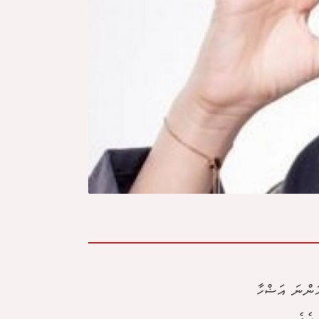
ް އުބައިދީ އަންނަ އަޟްހާ