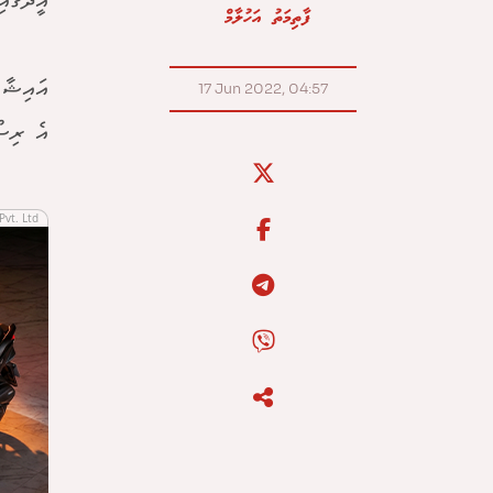
އީދުގައ
ފާތިމަތު އަހުލާމް
އައިޝާ 
17 Jun 2022, 04:57
އެ ރިސޯ
Pvt. Ltd