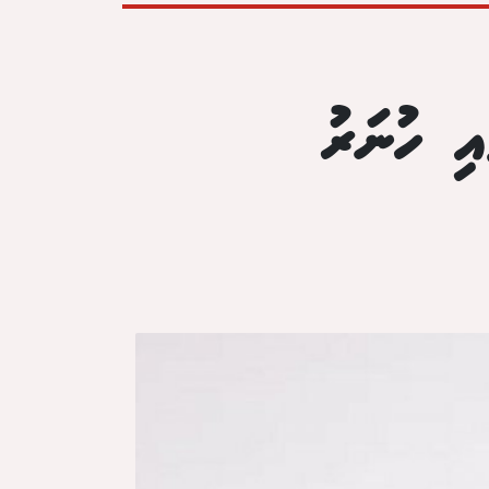
އި ހުނަރު