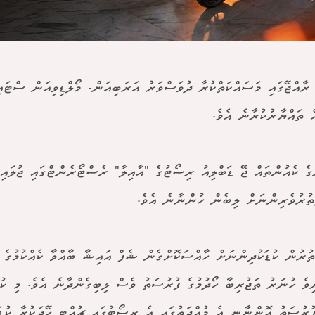
ރާއްޖޭގައި މަސައްކަތްކުރާ ދުވަސްވަރު އަރަބިއަން- މޯލްޑިވިއަން ސްޓައިލ
ް ތައްޔާރުކުރާނެ އެވެ.
ތުރުވެރިންނަށް ލިބެން ހުންނާނެ އެވެ.
ތުރުން ކުޑަކުދިންނަށް ހާއްސަކޮށްގެން ޝެފް އައިޝާ ބާއްވާ ކެއްކުމުގެ ކު
ިވެ ހުނަރު ތަޖުރިބާ ހޯދުމުގެ ފުރުސަތު ވެސް ލިބިގެންދާނެ އެވެ. މި ކުލ
 ފުރުސަތު އޮންނާނީ އެ މުއްދަތުގައި އެ ރިސޯޓުގައި ޗުއްޓީ ހޭދަކުރާ ކުޑަ