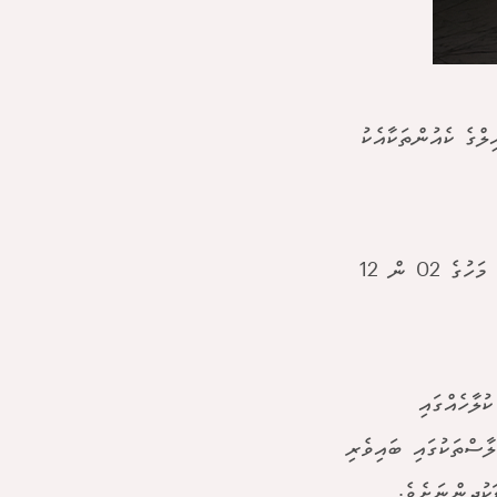
ްގެ ކެއުންތަކާއެކު
މި މެނޫގެ ކެއުންތައް ޖޭ ޑަބްލިއު ރިސޯޓުގެ "އާއިލާ" ރެސްޓޯރެންޓްގައި ޖުލައި މަހުގެ 02 ން 12
ލާހެއްގައި
ާސްތަކުގައި ބައިވެރި
ކުދިންނަށެވެ.