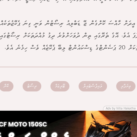
އީދަށް ހާއްސަ ކޮށްގެން ޖޭ ޑަބްލިއު ރިސޯޓުން ވަނީ ގިނަ ޕެކޭޖުތަކެއް
ާފަ އެވެ. އޭގެ ތެރޭގައި ތިން ދުވަހަށްވުރެ ދިގު މުއްދަތަކަށް ރިސޯޓުގައި
 ލިބޭ ޕެކޭޖެއް ވެސް ހިމެނެ އެވެ.
ވިޔަފާރި
ލައިފްސްޓައިލް
ޓޫރިޒަމް
ރިސޯޓު
ކާނާ
Adv by Villa Hakatha 