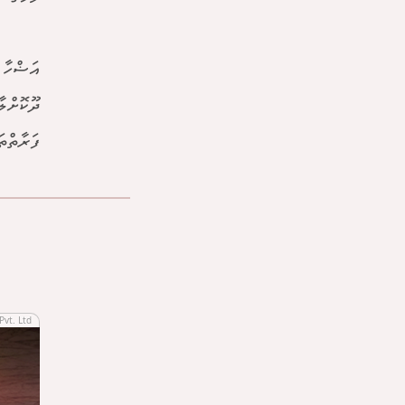
އަޟްހާ 
ދޫކޮށްލ
ފަރާތްތަކަށް 20 ޕަސެންޓްގެ ޑިސްކައުންޓް
Pvt. Ltd