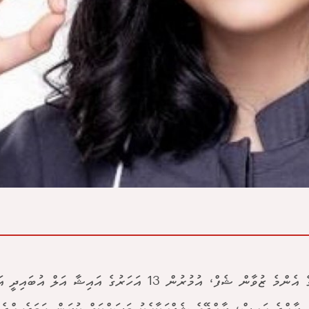
ޔޫއޭއީގެ އެންމެ ޒުވާން ޝެފް، އުމުރުން 13 އަހަރުގެ އައިޝާ އަލ