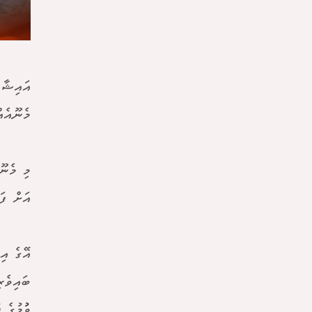
އައިޝާ 
މެނޫއެއ
އަށް ފަ
އޭގެ އި
ބައިވެރ
ވުުމުގެ