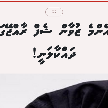
ކާނާ
ެންމެ ޒުވާން ޝެފް ރާއްޖޭގަ
ދައްކާލަނީ!