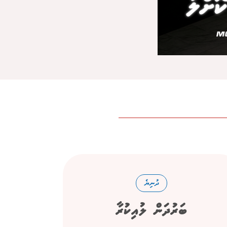
ދުނިޔެ
ބަރުދަން ލުއިކުރާ