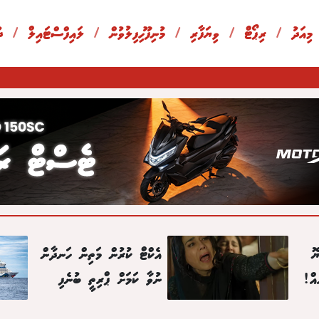
 މިއަދު
/
ރިޕޯޓް
/
ވިޔަފާރި
/
މުނިފޫހިފިލުވުން
/
ލައިފްސްޓައިލް
/
ދ
ޮ
އެކްޓް ކުރުން މަތިން ހަނދާން
އް!
ނުވާ ކަމަށް ޕްރިތީ ބުނެފި