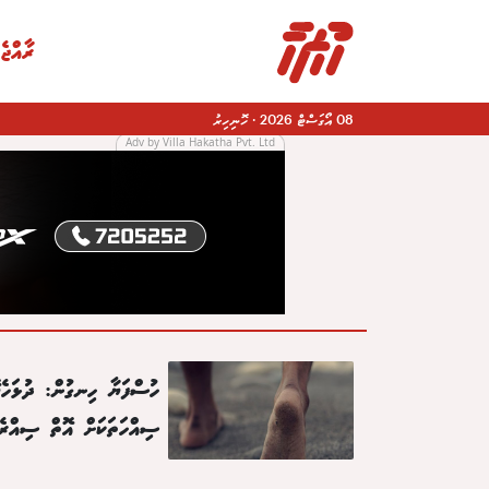
ރާއްޖެ
08 އޯގަސްޓް 2026
·
ހޮނިހިރު
Adv by Villa Hakatha Pvt. Ltd
|
ހުސްފަޔާ ހިނގުން: ދުޅަހެޔ
ސިއްހަތަކަށް އޮތް ސިއްރެ