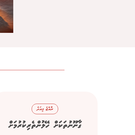
ރާއްޖެ މިއަދު
ގާނޫނުތަކަށް ހޭލުންތެރިކުރުމަށް