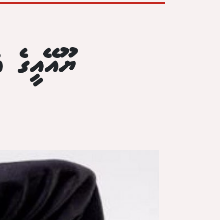
ޔޫއޭއީގެ އ