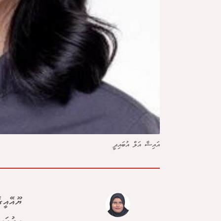
އައިޝާ އަލް އުބައިދީ