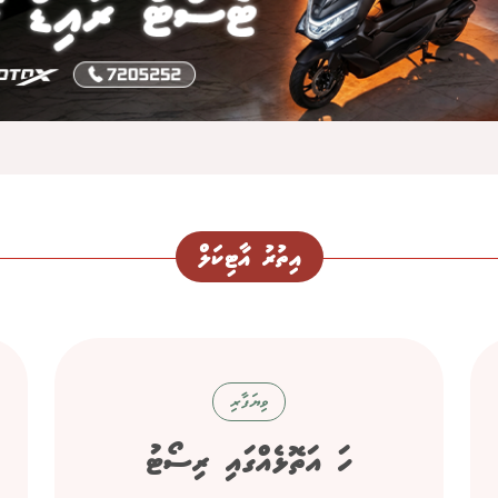
އިތުރު އާޓިކަލް
ވިޔަފާރި
ހަ އަތޮޅެއްގައި ރިސޯޓު