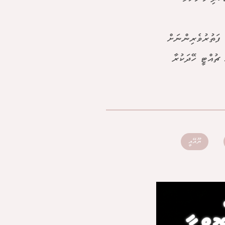
 ފަތުރުވެރިންނަށް
 ޗުއްޓީ ހޭދަކުރާ
ޔޫއޭއީ