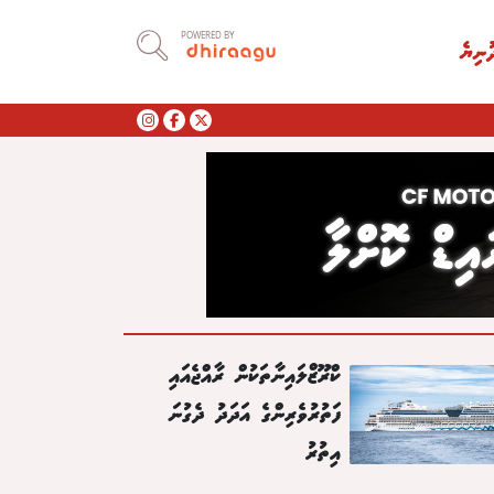
POWERED BY
ުނިޔެ
ކްރޫޒްލައިނާތަކުން ރާއްޖެއައި
ފަތުރުވެރިންގެ އަދަދު ދެގުނަ
އިތުރު