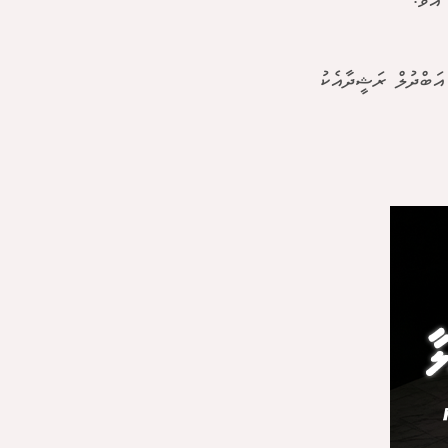
އެވެ.
އަބްދުލް ރަޝީދާއެކު