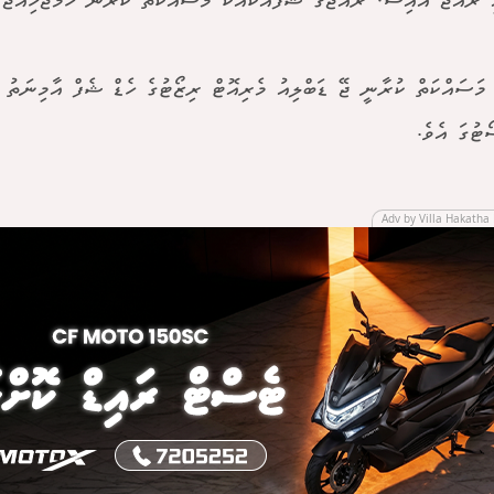
ި ރާއްޖެ އައިސް، ރާއްޖޭގެ ޝެފްއަކާއެކު މަސައްކަތް ކުރަން ހަމަޖެހިއްޖެ 
މަސައްކަތް ކުރާނީ ޖޭ ޑަބްލިއު މެރިއޮޓް ރިޒޯޓުގެ ހެޑް ޝެފް އާމިނަތު 
ޓުގަ އެވެ.
Adv by Villa Hakatha 