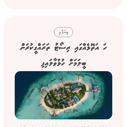
ވިޔަފާރި
ހަ އަތޮޅެއްގައި ރިސޯޓު ތަރައްގީކުރަން
ބީލަމަށް ހުޅުވާލައިފި