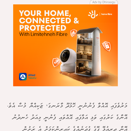
Adv by Dhiraagu
މަރުވެފައި އޮއްވާ ފެނުނުނީ ހޮޅުދޫ މާރަނގަ، ޒަކިއްޔާ މުސާ އެވެ.
އޭނާގެ ކަރުގައި ވަޅި އަޅާފައި އޮއްވައި ފެނުނީ މިއަދު ހެނދުނު
އޭނާ ދިރިއުޅޭ ގޭގެ ގުދަނެއްގެ ކައިރިންކަމަށް އެ ރަށުން