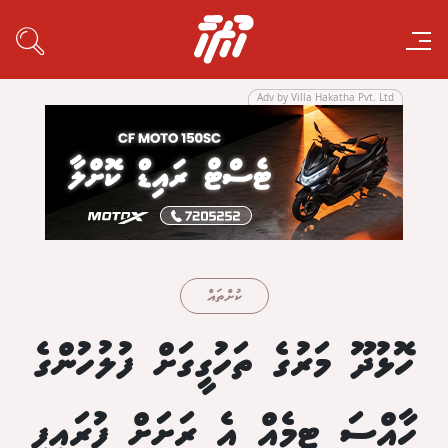
Adv by Villa Hakatha Pvt. Ltd
ކުށްތައް
ހޮޅުދޫ މަރުގެ ތަހުގީގަށް ފުލުހުންގެ
ހާއްސަ ޓީމެއް އެ ރަށަށް ފުރައިފި