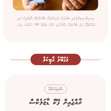
އިނގިރޭސިވިލާތުގައި ބަރުދަން ލުއިކުރުމަށް ބޭނުންކުރާ އޮޒެމްޕިކް އަދި
މައުންޖާރޯ ފަދަ ބޭސްތަކާ ގުޅުންހުރި ކަމަށް ބެލެވޭ 200 އަށްވުރެ ގިނަ...
މަގުބޫލު އާޓިކަލް
ޑަބްލިއުއެޗްއޯ
ރާއްޖެއިން ފޭކް ޑާޒަލެކްސް