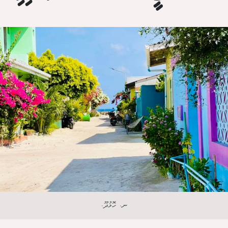
ނ. ހޮޅުދޫ.