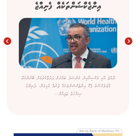
އިންޖެކްޝަންތަކެއް ފެނިއްޖެ
ރާއްޖެ އާއި މެކްސިކޯއިން ކެންސަރު ބައްޔަށް ފަރުވާކުރުމަށް ބޭނުންކުރާ
ޑާޒަލެކްސްގެ ފޭކް އިންޖެކްޝަންތަކެއް ފެނުމާ ގުޅިގެން، ދުނިޔޭގެ
ސިއްހަތު ޖަމިއްޔާ،...
Adv by Bank of Maldives Plc