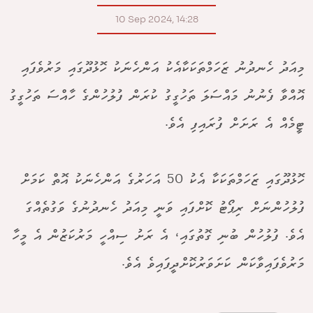
10 Sep 2024, 14:28
މިއަދު ހެނދުނު ޒަހަމްތަކަކާއެކު އަންހެނަކު ހޮޅުދޫގައި މަރުވެފައި
އޮއްވާ ފެނުނު މައްސަލަ ތަހުގީގު ކުރަން ފުލުހުންގެ ހާއްސަ ތަހުގީގު
ޓީމެއް އެ ރަށަށް ފުރައިފި އެވެ.
ހޮޅުދޫގައި ޒަހަމްތަކަކާ އެކު 50 އަހަރުގެ އަންހެނަކު އޮތް ކަމަށް
ފުލުހުންނަށް ރިޕޯޓު ކޮށްފައި ވަނީ މިއަދު ހެނދުނުގެ ވަގުތެއްގަ
އެވެ. ފުލުހުން ބުނި ގޮތުގައި، އެ ރަށު ސިއްހީ މަރުކަޒުން އެ މީހާ
މަރުވެފައިވާކަން ކަށަވަރުކޮށްދީފައިވެ އެވެ.