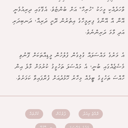
ވާހަދެއްކި މީހަކު "ހުރިހާ" އަށް ބުންޏެވެ. އެގޭގައި ދިރިއުޅެނީ
އޭނާ އާ އޭނާގެ ފިރިމީހާގެ އިތުރުން ދޮށީ ދަރިއާ، ދަނބިދަރި
އަދި މާމަ ދަރިންނެވެ.
އެ މަރުގެ މައްސަލައާ ގުޅިގެން ފުލުހުން މީޑިއާތަކަށް ފޮނުވި
މެސެޖެއްގައި ބުނީ، އެ މައްސަލަ ތަހުގީގު ކުރުމަށް މާލެ އިން
ހާއްސަ ތަހުގީގު ޓީމެއް މިހާރު ހޮޅުދުއަށް ފުރާފައިވާ ކަމަށެވެ.
ރާއްޖެ މިއަދު
ފުލުހުން
ކުށްތައް
މަރުގެ މައްސަލަ
ނ. ހޮޅުދޫ