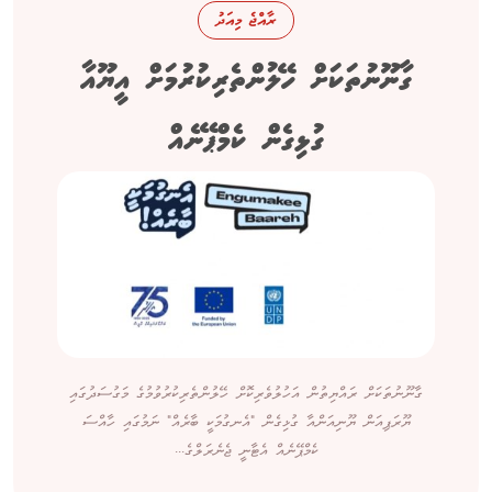
ރާއްޖެ މިއަދު
ގާނޫނުތަކަށް ހޭލުންތެރިކުރުމަށް އީޔޫއާ
ގުޅިގެން ކެމްޕޭނެއް
ގާނޫނުތަކަށް ރައްޔިތުން އަހުލުވެރިކޮށް ހޭލުންތެރިކުރުވުމުގެ މަގުސަދުގައި
ޔޫރަޕިއަން ޔޫނިއަންއާ ގުޅިގެން "އެނގުމަކީ ބާރެއް" ނަމުގައި ހާއްސަ
ކެމްޕޭނެއް އެޓާނީ ޖެނެރަލްގެ...