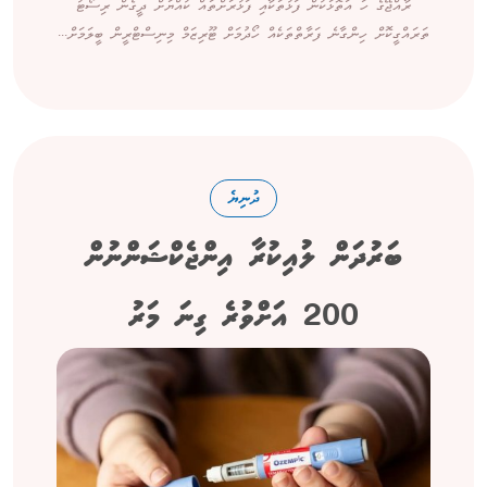
ރާއްޖޭގެ ހަ އަތޮޅަކުން ފަޅުތަކާއި ފަޅުރަށްތައް ކުއްޔަށް ދީގެން ރިސޯޓު
ތަރައްގީކޮށް ހިންގާނެ ފަރާތްތަކެއް ހޯދުމަށް ޓޫރިޒަމް މިނިސްޓްރީން ބީލަމަށް...
ދުނިޔެ
ބަރުދަން ލުއިކުރާ އިންޖެކްޝަންނުން
200 އަށްވުރެ ގިނަ މަރު