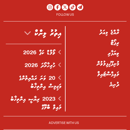
FOLLOW US
ރާއްޖެ މިއަދު
އިތުރު ލިންކް
ރިޕޯޓް
ވޯލްޑް ކަޕް 2026
ވިޔަފާރި
މުނިފޫހިފިލުވުން
ހުރިހާރޯދަ 2026
ލައިފްސްޓައިލް
20 ވަނަ ރައްޔިތުންގެ
ދުނިޔެ
މަޖިލިސް އިންތިޚާބު
2023 ރިޔާސީ އިންތިޚާބު
ލައިވް ބްލޮގް
ADVERTISE WITH US