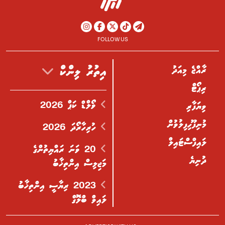
FOLLOW US
ރާއްޖެ މިއަދު
އިތުރު ލިންކް
ރިޕޯޓް
ވޯލްޑް ކަޕް 2026
ވިޔަފާރި
މުނިފޫހިފިލުވުން
ހުރިހާރޯދަ 2026
ލައިފްސްޓައިލް
20 ވަނަ ރައްޔިތުންގެ
ދުނިޔެ
މަޖިލިސް އިންތިޚާބު
2023 ރިޔާސީ އިންތިޚާބު
ލައިވް ބްލޮގް