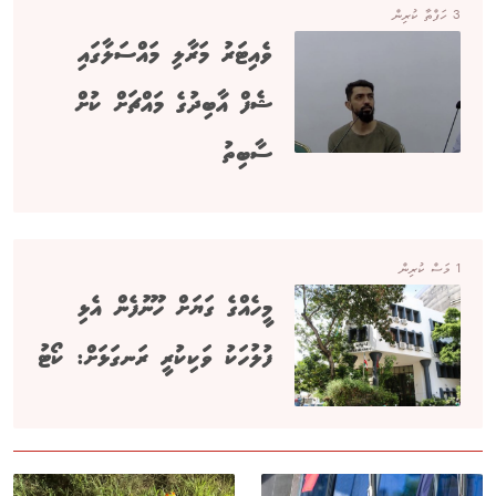
3 ހަފްތާ ކުރިން
ވެއިޓަރު މަރާލި މައްސަލާގައި
ޝެފް އާބިދުގެ މައްޗަށް ކުށް
ސާބިތު
1 މަސް ކުރިން
މީހެއްގެ ގަޔަށް ހޫނުފެން އެޅި
ފުލުހަކު ވަކިކުރީ ރަނގަޅަށް: ކޯޓު