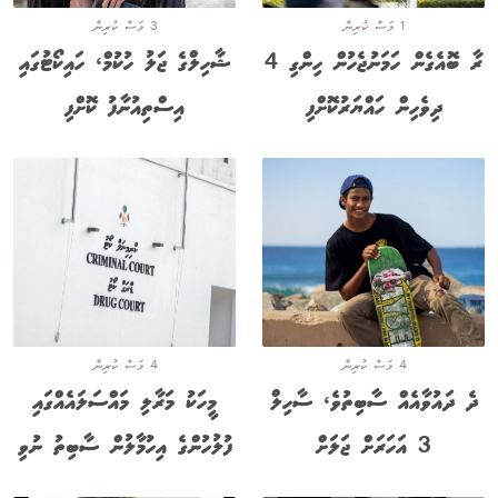
1 މަސް ކުރިން
3 މަސް ކުރިން
ރާ ބޮއެގެން ހަމަނުޖެހުން ހިންގި 4
ޝާހިލްގެ ޖަލު ހުކުމް، ހައިކޯޓުގައި
ދިވެހިން ހައްޔަރުކޮށްފި
އިސްތިއުނާފު ކޮށްފި
4 މަސް ކުރިން
4 މަސް ކުރިން
ދެ ދައުވާއެއް ސާބިތުވެ، ސާހިލް
މީހަކު މަރާލި މައްސަލައެއްގައި
3 އަހަރަށް ޖަލަށް
ފުލުހުންގެ އިހުމާލުން ސާބިތު ނުވި