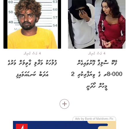
4 މަސް ކުރިން
4 މަސް ކުރިން
ފޭކް ސްލިޕް ފޮނުވައިގެން
ފުލުހަކު މަރާލި ގާތިލަށް މަރުގެ
8،000ރ ގެ ވިޔަފާރިކުރި 2
އަދަބު ކަނޑައަޅައިފި
މީހުން ހޯދަނީ
Adv by Bank of Maldives Plc