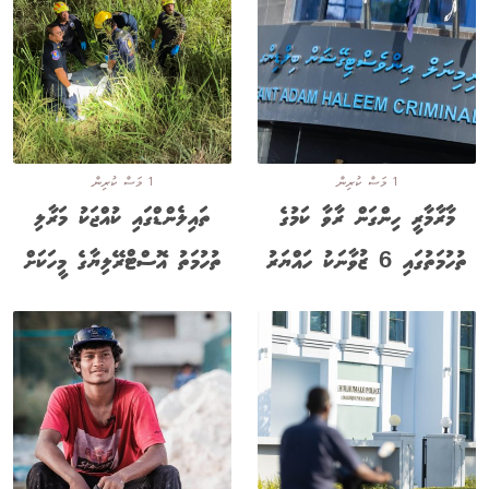
1 މަސް ކުރިން
1 މަސް ކުރިން
މާރާމާރީ ހިންގަން ރާވާ ކަމުގެ
ތައިލެންޑްގައި ކުއްޖަކު މަރާލި
ތުހުމަތުގައި 6 ޒުވާނަކު ހައްޔަރު
ތުހުމަތު އޮސްޓްރޭލިޔާގެ މީހަކަށް