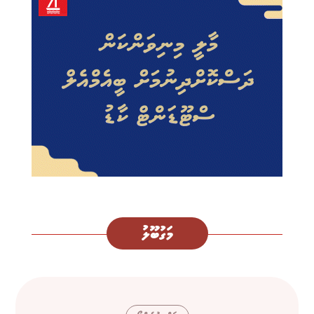
މަގުބޫލު