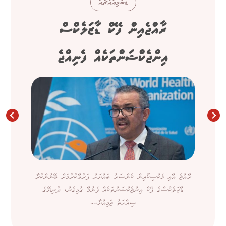
ޑަބްލިއުއެޗްއޯ
ރާއްޖެއިން ފޭކް ޑާޒަލެކްސް
އިންޖެކްޝަންތަކެއް ފެނިއްޖެ
ރާއްޖެ އާއި މެކްސިކޯއިން ކެންސަރު ބައްޔަށް ފަރުވާކުރުމަށް ބޭނުންކުރާ
ޑާޒަލެކްސްގެ ފޭކް އިންޖެކްޝަންތަކެއް ފެނުމާ ގުޅިގެން، ދުނިޔޭގެ
ސިއްހަތު ޖަމިއްޔާ،...