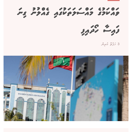
ވައްކަމުގެ މައްސަލަތަކުގައި ގެއްލުނު ގިނަ
ފައިސާ ހޯދައިފި
3 ހަފްތާ ކުރިން