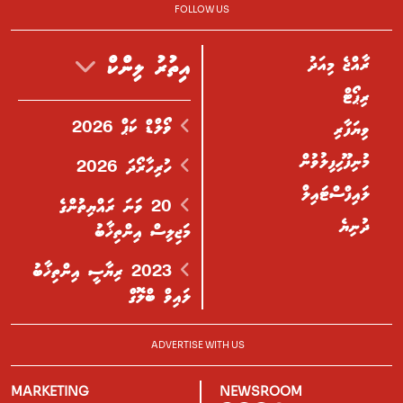
FOLLOW US
ރާއްޖެ މިއަދު
އިތުރު ލިންކް
ރިޕޯޓް
ވޯލްޑް ކަޕް 2026
ވިޔަފާރި
މުނިފޫހިފިލުވުން
ހުރިހާރޯދަ 2026
ލައިފްސްޓައިލް
20 ވަނަ ރައްޔިތުންގެ
ދުނިޔެ
މަޖިލިސް އިންތިޚާބު
2023 ރިޔާސީ އިންތިޚާބު
ލައިވް ބްލޮގް
ADVERTISE WITH US
MARKETING
NEWSROOM