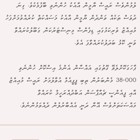
ލުމުންވެސް ރައީސް ޔާމީން އާއެކު ހުންނެވި ބޭފުޅެކެވެ. ގިނަ
ދުވަސް ތަކެއް ވަންދެން ޔާމީން އާއެކު މަސައްކަތް ކުރެއްވުމަށްފަހު
މުއިއްޒު ވެރިކަމުގައި ޑިފެންސް މިނިސްޓަރުކަން ގަބޫލުކުރައްވާ
ވަނީ ކޮޅު ބަދަލުކުރައްވާފަ އެވެ.
ފާހަގަކޮށްލެވޭ ގޮތުގައި ޣައްސާން އެންމެ އިސްކޮށް ހުންނެވި
38،000 މެންބަރުން ތިބި ޕީޕީއެމް އުވާލުމަށް ރައީސް މުއިއްޒު
އާއި ޕީއެންސީ ޗެއާޕާސަން އަބްދުއްރަހީމް ކުރައްވާ
މައްސަކަތަށްވެސް އޭނާ ދަނީ އެއްބާރުލުން ދެއްވަމުންނެވެ.