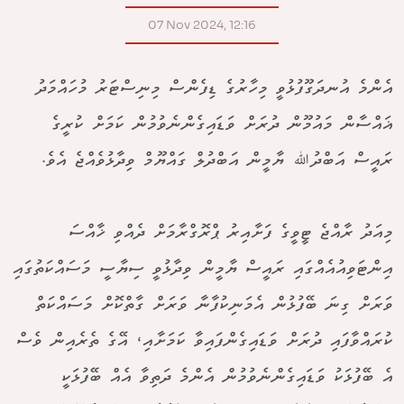
07 Nov 2024, 12:16
އެންމެ އުނދަގޫފުޅުވީ މިހާރުގެ ޑިފެންސް މިނިސްޓަރު މުހައްމަދު
ޣައްސާން މައުމޫން ދުރަށް ވަޑައިގެންނެވުމުން ކަމަށް ކުރީގެ
ރައީސް އަބްދުﷲ ޔާމީން އަބްދުލް ގައްޔޫމް ވިދާޅުވެއްޖެ އެވެ.
މިއަދު ރާއްޖެ ޓީވީގެ ފަށާއިރު ޕްރޮގްރާމަށް ދެއްވި ޚާއްސަ
އިންޓަވިއުއެއްގައި ރައީސް ޔާމީން ވިދާޅުވީ ސިޔާސީ މަސައްކަތުގައި
ވަރަށް ގިނަ ބޭފުޅުން އެމަނިކުފާނާ ވަރަށް ގާތްކޮށް މަސައްކަތް
ކުރައްވާފައި ދުރަށް ވަޑައިގެންފައިވާ ކަމަށާއި، އޭގެ ތެރެއިން ވެސް
އެ ބޭފުޅަކު ވަޑައިގެންނެވުމުން އެންމެ ދަތިވާ އެއް ބޭފުޅަކީ