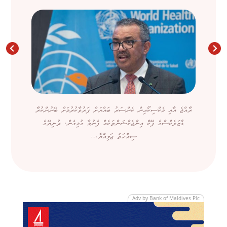
ރާއްޖެ އާއި މެކްސިކޯއިން ކެންސަރު ބައްޔަށް ފަރުވާކުރުމަށް ބޭނުންކުރާ
ޑާޒަލެކްސްގެ ފޭކް އިންޖެކްޝަންތަކެއް ފެނުމާ ގުޅިގެން، ދުނިޔޭގެ
ސިއްހަތު ޖަމިއްޔާ،...
Adv by Bank of Maldives Plc