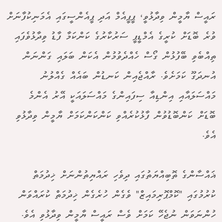
ރައީސް ޔާމީން ވިދާޅުވީ، ޕީޕީއެމް އަދި ޕީއެންސީގައި އެމަނިކުފާނަށް
ވުރެ ބޮޑަށް ކުރީގެ އެމްޑީޕީ ސަރުކާރުގެ ކަންކަމާ ފާޑު ވިދާޅުވެފައި
ތިއްބެވި ބޭފުޅުން ގޯސް ހެއްދެވުމުން އެކަން ބަލައި ގަންނަން
އުނދަގޫ ކަމަށެވެ. ރާއްޖެއިން ކަނޑުން ބައެއް ގެއްލުނު
މައްސަލައާއި އިންޑިއާ ސިފައިންގެ މައްސަލައަކީ އޭރު އެންމެ
ބޮޑަށް ކަންބޮޑުވުން ފާޅުކުރެއްވި ކަންކަންކަމަށް ޔާމީން ވިދާޅުވި
އެވެ.
ޣައްސާންގެ ތޮބިއްޔަތުގައި ދިވެހި ރައްޔިތުންނަށް ޚިދުމަތް
ކުރުމުގައި "ކޮމްޕޮރިމައިޒް" ވެގެން ހުރެގެން ޚިދުމަތް ކުރައްވަން
ހުންނަވަން ނުޖެހޭ ކަމަށް ވެސް ރައީސް ޔާމީން ވިދާޅުވި އެވެ.