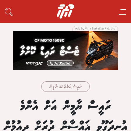
Adv by Villa Hakatha Pvt. Ltd
ރައީސް އަބްދުﷲ ޔާމީން
ރައީސް ޔާމީން އަށް އެންމެ
އުނދަގޫވީ ޣައްސާން ދުރަށް ދިއުމުން