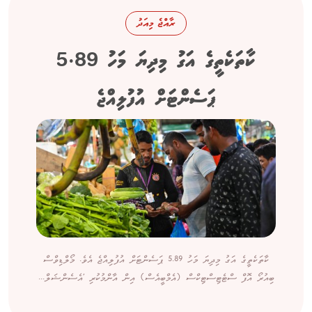
ރާއްޖެ މިއަދު
ކާތަކެތީގެ އަގު މިދިޔަ މަހު 5.89
ޕަސެންޓަށް އުފުލިއްޖެ
ކާތަކެތީގެ އަގު މިދިޔަ މަހު 5.89 ޕަސެންޓަށް އުފުލިއްޖެ އެވެ. މޯލްޑިވްސް
ބިއުރޯ އޮފް ސްޓެޓިސްޓިކްސް (އެމްބީއެސް) އިން އާންމުކުރި 'އެސެންޝަލް...