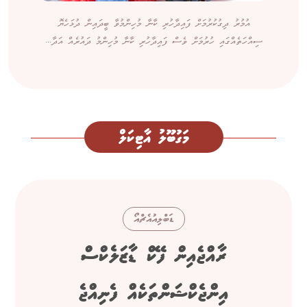
އުމުރު ދިގުކުރުމަށް ފައިދާހުރި ކާނާ މުހިންމުވާ ބީދައިން ދުޅަހެޔޮ
ސިއްހަތެއްގައި ހުރުމަށް ވެސް ފައިދާހުރި ކާނާ މުހިންމު ދައުރެއް އަދާ...
މަގުބޫލު އާޓިކަލް
ޑަބްލިއުއެޗްއޯ
ރާއްޖެއިން ފޭކް ޑާޒަލެކްސް
އިންޖެކްޝަންތަކެއް ފެނިއްޖެ