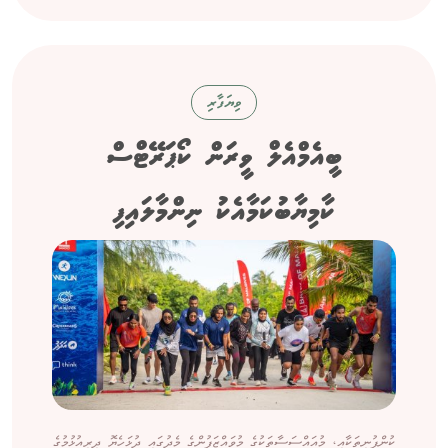
ވިޔަފާރި
ބީއެމްއެލް ވީރަން ކޯޕަރޭޓްސް
ކާމިޔާބުކަމާއެކު ނިންމާލައިފި
ކުންފުނިތަކާއި، މުއައްސަސާތަކުގެ މުވައްޒަފުންގެ މެދުގައި ދުޅަހެޔޮ ދިރިއުޅުމުގެ