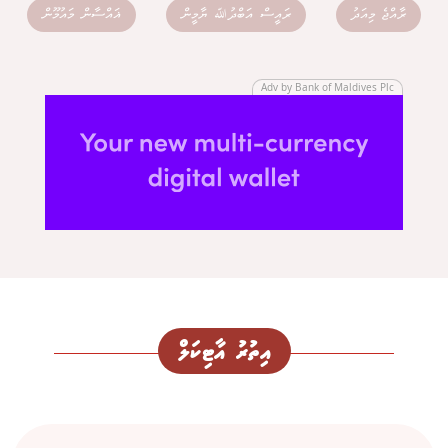
ރާއްޖެ މިއަދު
ރައީސް އަބްދުﷲ ޔާމީން
ޣައްސާން މައުމޫން
Adv by Bank of Maldives Plc
އިތުރު އާޓިކަލް