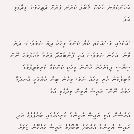
އެހެންކަމުން އެކަން ޤަބޫލު ކުރަން ވަރަށް ދަތިކަމަށް ވިދާޅުވި
އެވެ.
"އެކުގައި މަސައްކަތް ކުރާ ކޮންމެ މީހަކު ދިޔަ ނަމަވެސް، ދެރަ
ވާނެ. އެހެން ނަމަވެސް އެއީ ފޫނުބެއްދޭ ވަރުގެ ގެއްލުމެއް ނޫން.
ސިޔާސީ ލީޑަރަކަށް ހުންނަ މީހަކީ ކަންކަމާ ކުރިމަތިލުމުގެ
ގާބިލުކަން ހުރި މީހެއް ނަމަ، މީހުން ބިނާ ކުރުމަކީ އުނދަގޫ
ކަމެއް ނޫން" ރައީސް ޔާމީން ވިދާޅުވި އެވެ.
ޣައްސާން އަކީ ރައީސް ޔާމީންގެ ވެރިކަމުގައި ބައްޕާފުޅު އަދި
ރައީސް ޔާމީންގެ އެއްބަފާ ބޭބޭފުޅު ރައީސް މައުމޫން ޖަލަށް