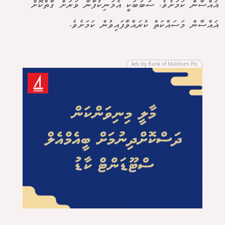
ޣައްސާން ކަމަށެވެ. ސަބަބަކީ އެމަނިކުފާނާ ވަރަށް ގާތްކޮށް
ޣައްސާން މަސައްކަތް ކުރައްވާފައިވުން ކަމަށެވެ.
Adv by Bank of Maldives Plc