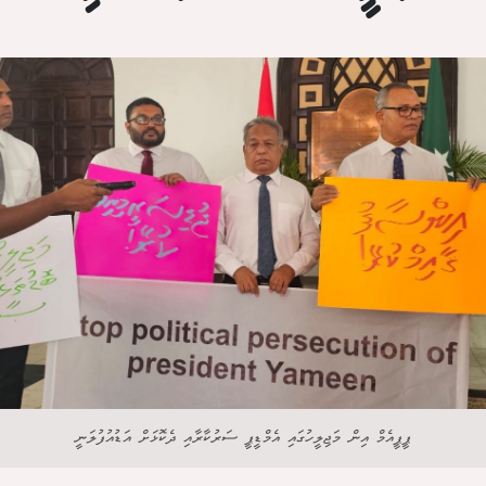
ޕީޕީއެމް އިން މަޖިލީހުގައި އެމްޑީޕީ ސަރުކާރާއި ދެކޮޅަށް އަޑުއުފުލަނީ