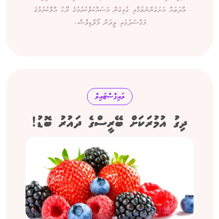
އާދަތައް އަށަގެންނެވުމާއި ގުޅިގެން މަސައްކަތްކުރުމުގެ ރޫހު އާލާކުރުމުގެ
މަގްސަދުގައި ވީރަން މޯލްޑިވްސް...
ލައިފްސްޓައިލް
ދިގު އުމުރަކަށް ބޭރީސްގެ ދައުރު ބޮޑު!