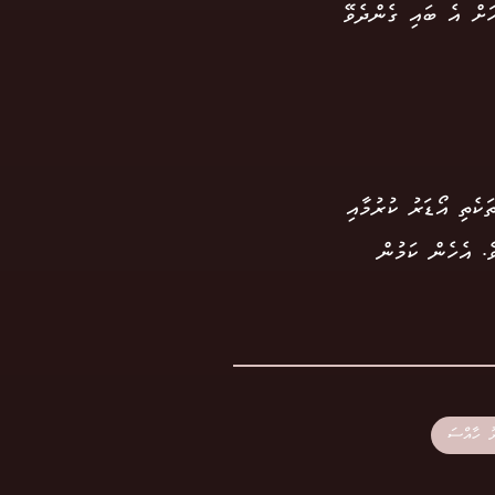
ހަށް އެ ބައި ގެންދެވޭ
ަކެތި އޯޑަރު ކުރުމާއި
ެ. އެހެން ކަމުން
ު ހާއްސަ