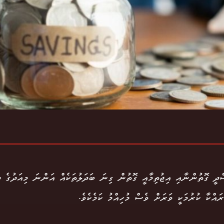
ާދީ ގޮތުންނާއި އިޖުތިމާއީ ގޮތުން ގިނަ ބަދަލުތަކެއް އަންނަ މިއަދުގެ ދ
ރައްކާ ކުރުމަކީ ވަރަށް ވެސް މުހިއްމު ކަމެކެވެ.