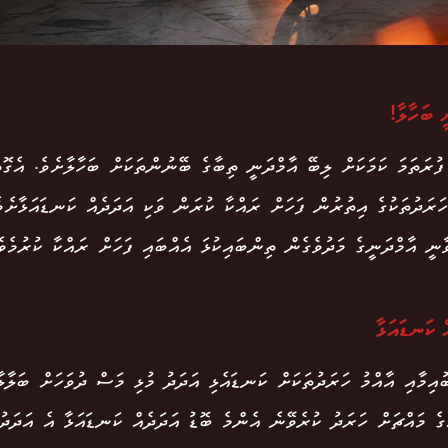
ީ ބަހާލާ!
ފުރަތަމަ ކަމަކަށް ލިބޭ އާމްދަނީ ތިބާގެ ބޭނުންތަކަށް ބަހާލާށެވެ. އެގޮތ
ހަރަދުތަކުގެ އިތުރުން ފަހަށް ރައްކާ ކުރަން ވަކި އަދަދެއް ކަނޑައަޅާށެވެ
ާނީ އާމްދަނީގެ މަދުވެގެން ތިންބައިކުޅަ އެއްބައި ފަހަށް ރައްކާ ކުރުމެވެ
ް ކަނޑައަޅާ
ުއިމާއި އާއްމު ހަރަދުތަކަށް ކަނޑައެޅި އަދަދު މުޅި މަސް ދުވަހަށް ބަލާލާ
ްގެ މައްޗަށް ހަރަދު ކުރެވޭނެ އެންމެ ބޮޑު އަދަދެއް ކަނޑައަޅާ އެ އަދަދުގ