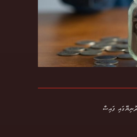
ުނިޔޭގައި ފައިސާ