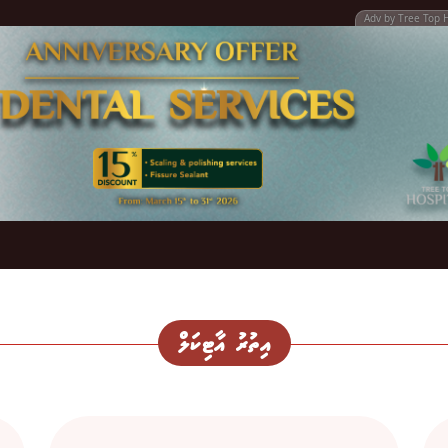
Adv by Tree Top 
އިތުރު އާޓިކަލް