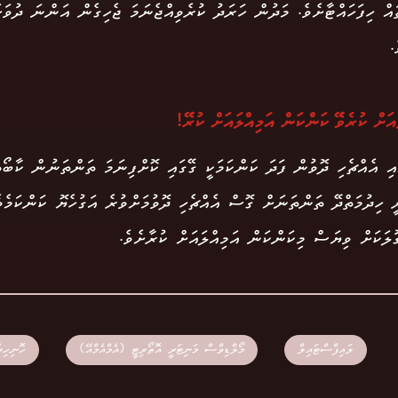
ައް ހިފަހައްޓާށެވެ. މަދުން ހަރަދު ކުރެވިއްޖެނަމަ ޖެހިގެން އަންނަ ދުވަ
.
އަށް ކުރެވޭ ކަންކަން އަމިއްލައަށް ކުރޭ!
ާއި އެއްޗެހި ދޮވުން ފަދަ ކަންކަމަކީ ގޭގައި ކޮށްފިނަމަ ތަންތަނުން ކާބޯތ
ީ ހިދުމަތްދޭ ތަންތަނަށް ގޮސް އެއްޗެހި ދޮވުމަށްވުރެ އަގުހެޔޮ ކަންކަމެވ
ލަކަށް ވިޔަސް މިކަންކަން އަމިއްލައަށް ކުރާށެވެ.
ލައިފްސްޓައިލް
މޯލްޑިވްސް މަނިޓަރީ އޮތޯރިޓީ (އެމްއެމްއޭ)
ހޮނިހިރ