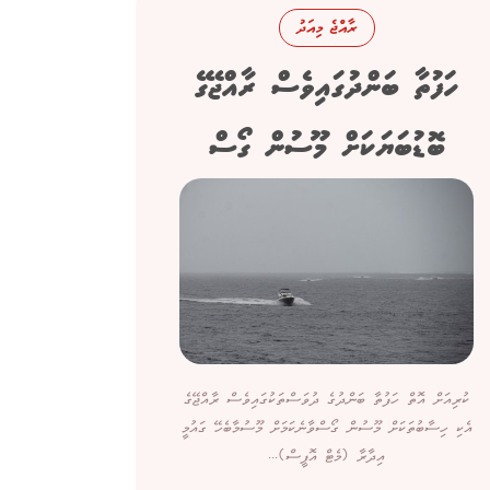
ރާއްޖެ މިއަދު
ހަފުތާ ބަންދުގައިވެސް ރާއްޖޭގެ
ބޮޑުބަޔަކަށް މޫސުން ގޯސް
ކުރިއަށް އޮތް ހަފުތާ ބަންދުގެ ދުވަސްތަކުގައިވެސް ރާއްޖޭގެ
އެކި ހިސާބުތަކަށް މޫސުން ގޯސްވާނެކަމަށް މޫސުމާބެހޭ ގައުމީ
އިދާރާ (މެޓް އޮފީސް)...