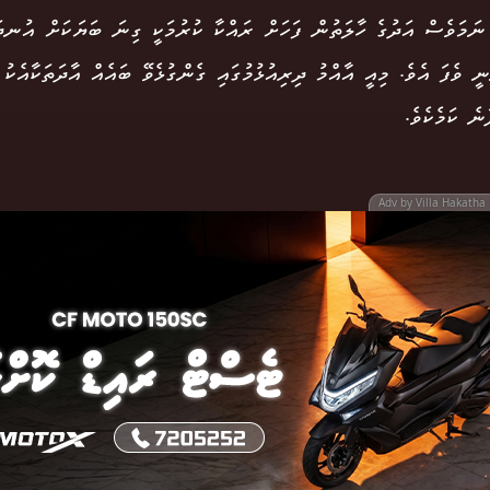
ނަމަވެސް އަދުގެ ހާލަތުން ފަހަށް ރައްކާ ކުރުމަކީ ގިނަ ބަޔަކަށް އުނދަ
ީ ވެފަ އެވެ. މިއީ އާއްމު ދިރިއުޅުމުގައި ގެންގުޅެވޭ ބައެއް އާދަތަކާއެކު
ނެ ކަމެކެވެ.
Adv by Villa Hakatha 