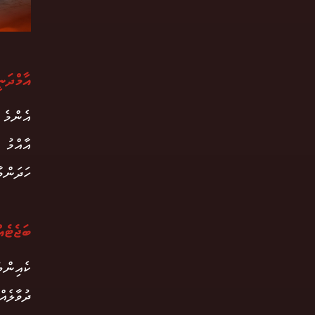
އާމްދަނ
އެންމެ 
އާއްމު 
ހަދަންވ
ބަޖެޓެއ
ކެއިންބ
ދުވާލެއ