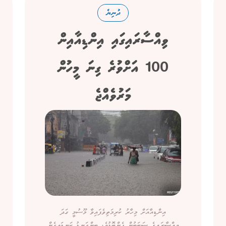
ދުނިޔެ
ވިއްސާރައިގައި އިންޑިއާއިން
100 އަށްވުރެ ގިނަ މީހުން
މަރުވެއްޖެ
އިންޑިއާއަށް މިހާރު ކުރިމަތިވެފައިވާ މޫސުމީ ގަދަ
ވިއްސާރައިގެ ސަބަބުން ފެންބޮޑުވެ، ބިންގަނޑު ކަނޑައިގެން