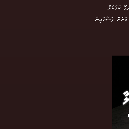
ގޫ ކަމަކަށް
 ވަރަށް ފަސޭހައިން