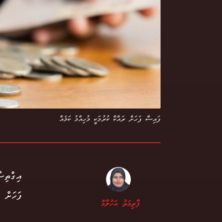
ފައިސާ ފަހަށް ރައްކާ ކުރުމަކީ މުހިއްމު ކަމެއް
އިގްތިސ
ފަހަށް 
ފާތިމަތު އަހުލާމް