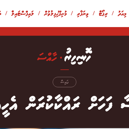
 މިއަދު
/
ރިޕޯޓް
/
ވިޔަފާރި
/
މުނިފޫހިފިލުވުން
/
ލައިފްސްޓައިލް
/
ދ
ފައިސާ
ާ ފަހަށް ރައްކާކުރަން އެހީއ