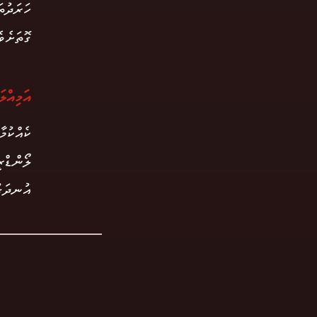
ހަރަދުތ
ގޮތަށެވެ
އަމިއްލަ
ކެއްކުމ
ލޯންޑްރ
އުނދަގު