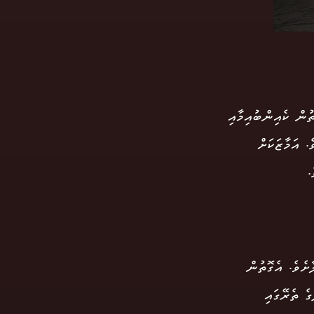
ުން ކެއިންބުއިމާއި
. އަމާޒަކަށް
.
ށެވެ. އެގޮތުން
ެ ތެރޭގައި