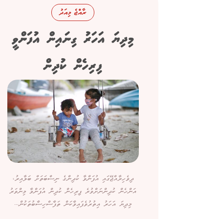
ރާއްޖެ މިއަދު
މިދިޔަ އަހަރު ގިނައިން އުފަންވީ
ފިރިހެން ކުދިން
ދިވެހިރާއްޖޭގައި އުފަންވާ ކުދިންގެ ނިސްބަތަށް ބަލާއިރު،
އަންހެން ކުދިންނަށްވުރެ ފިރިހެން ކުދިން އުފަންވާ މިންވަރު
މިދިޔަ އަހަރު އިތުރުވެފައިވާކަން ތަފާސްހިސާބުތަކުން...