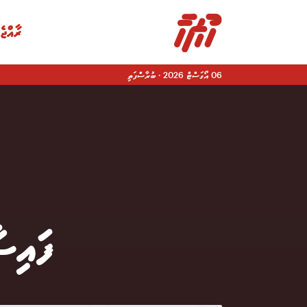
ރާއްޖެ
06 އޯގަސްޓް 2026
·
ބުރާސްފަތި
|
ފައިސ