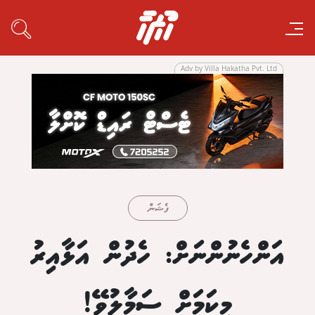
Adv by Villa Hakatha Pvt. Ltd
ފެޝަން
އަންހެނުންނަށް: ހެދުން އަޅާއިރު
މިކަމަށް ސަމާލުވޭ!