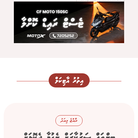
އިތުރު އާޓިކަލް
ރާއްޖެ މިއަދު
ބިންތައް ސަރުކާރަށް ނެގުމާ ދެކޮޅަށް