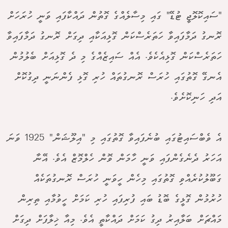
"ސައިކޮލޮޖީ ޓުޑޭ" ގައި މިސާލެއްގެ ގޮތުން ދައްކާފައި ވަނީ ހުރަހަށް
ރޮނގު ދަމާފައިވާ ހަތަރެސްކަން ގޮޅިއަކާއި ދިގަށް ރޮނގު ދަމާފައިވާ
ހަތަރެސްކަން ގޮޅިއެކެވެ. އެއް ސައިޒެއްގެ މި ދެ ގޮޅިއަށް ބެލުމުން
އެނގޭ ގޮތުގައި ހުރަސް ރޮނގުތައް ހުރި ގޮޅި ފެންނަނީ ދިގުކޮށް
އަދި ހަނިކޮށެވެ.
އެ ވެބްސައިޓުގައި ބުނެފައިވާ ގޮތުގައި މި "އިލޫޝަން" 1925 ވަނަ
އަހަރު ދެނެގެންފައި ވަނީ ހާމަން ވޮން ހެލްމޮޒް އެވެ. އޭނާ
ގަބޫލުކުރެއްވި ގޮތުގައި މިހެން ހީވަނީ ހުރަސް ރޮނގުތަކެއް
ހުރުމުން ގޮޅީގެ ބޮޑު ބައި ފުރިފައި ހުރި ކަމަށް ހީވުމާއި ތިރިން
މައްޗަށް ބަލާއިރު ދިގު ކަމަށް ދައްކާތީ އެވެ. މިއާ ޚިލާފަށް ދިގަށް