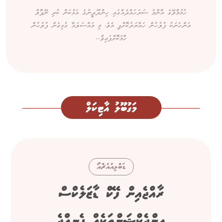
ހުޅުމާލޭގެ އާންމު ސަރަހައްދެއްގައި ހިންދޫދީނުގެ އަޅުކަން ކުރި ނޭޕާލް
އަންހެނަކު ފުލުހުން ހައްޔަރުކޮށްފި އެވެ. މި މައްސަލައާ ގުޅިގެން ފުލުހުން
ހާމަކޮށްފައިވާ...
މަގުބޫލު އާޓިކަލް
ޑަބްލިއުއެޗްއޯ
ރާއްޖެއިން ފޭކް ޑާޒަލެކްސް
އިންޖެކްޝަންތަކެއް ފެނިއްޖެ