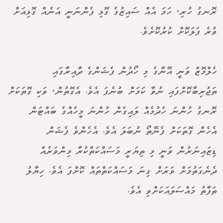
ރޮނގު ހުރި، ހަމަ އެއް ސައިޒުގެ ގޮޅި ފެންނަނީ އަނެއް ގޮޅިއަށް
ވުރެ ފަލަކޮށް ކުރުކޮށެވެ.
ހެލްމޮޒް ވަނީ އޭނާގެ މި ހޯދުން ފެޝަންގެ ދާއިރާގައި
ތަޖުރިބާކޮށްފައި ނުވާ ކަމަށް ބުނެފަ އެވެ. އެގޮތުން، ވަކި ގޮތަކަށް
ރޮނގު ހުންނަ ހެދުމެއް ލައިގެން ހުންނަ މީހެއްގެ ބައްޓަން
އެހެން ގޮތަކަށް ފެނޭތޯ ނުބަލަ އެވެ. އެހެންވެ ފެޝަން
ޑިޒައިނަރުން ވަނީ މި ތިޔަރީ މަސައްކަތްކުރާ މިންވަރެއް
ދެނެގަތުމަށް ވަރަށް ގިނަ މަސައްކަތްތައް ކޮށްފަ އެވެ. ހިޔާލު
ތަފާތު މައްސަލައަކަށްވި އެވެ.