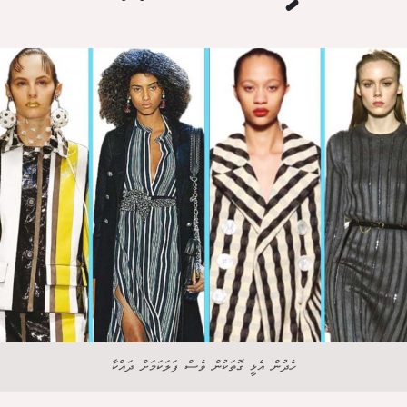
ހެދުން އެޅީ ގޮތަކުން ވެސް ފަލަކަމަށް ދައްކާ