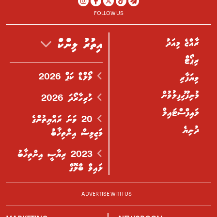
FOLLOW US
ރާއްޖެ މިއަދު
އިތުރު ލިންކް
ރިޕޯޓް
ވޯލްޑް ކަޕް 2026
ވިޔަފާރި
މުނިފޫހިފިލުވުން
ހުރިހާރޯދަ 2026
ލައިފްސްޓައިލް
20 ވަނަ ރައްޔިތުންގެ
ދުނިޔެ
މަޖިލިސް އިންތިޚާބު
2023 ރިޔާސީ އިންތިޚާބު
ލައިވް ބްލޮގް
ADVERTISE WITH US