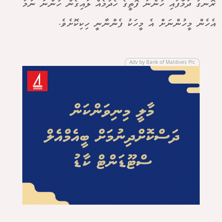
ރޮނގު ދަމާފައި ހުންނަ ފޮތީގެ ހެދުމެއް ލައިގެން ހުންނަ ނަމަ
އެހެން މީހުންނަށް އެ މީހަކު ފެންނާނީ ހިކިކޮށެވެ.
Adv by Bank of Maldives Plc