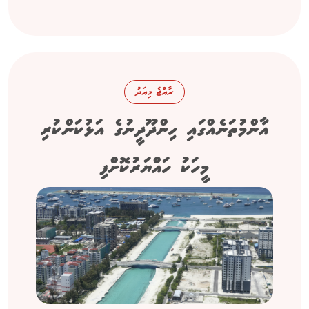
ރާއްޖެ މިއަދު
އާންމުތަނެއްގައި ހިންދޫދީނުގެ އަޅުކަންކުރި
މީހަކު ހައްޔަރުކޮށްފި