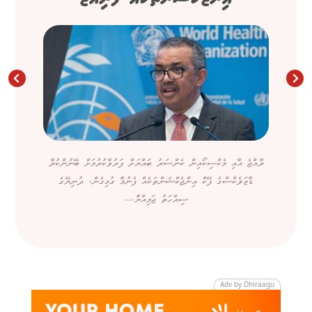
ރާއްޖެ އާއި މެކްސިކޯއިން ކެންސަރު ބައްޔަށް ފަރުވާކުރުމަށް ބޭނުންކުރާ
ޑާޒަލެކްސްގެ ފޭކް އިންޖެކްޝަންތަކެއް ފެނުމާ ގުޅިގެން، ދުނިޔޭގެ
ސިއްހަތު ޖަމިއްޔާ،...
Adv by Dhiraagu