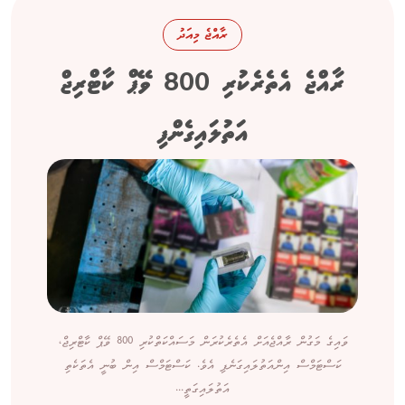
ރާއްޖެ މިއަދު
ރާއްޖެ އެތެރެކުރި 800 ވޭޕް ކާޓްރިޖް
އަތުލައިގެންފި
ވައިގެ މަގުން ރާއްޖެއަށް އެތެރެކުރަން މަސައްކަތްކުރި 800 ވޭޕް ކާޓްރިޖް،
ކަސްޓަމްސް އިންއަތުލައިގަނެފި އެވެ. ކަސްޓަމްސް އިން ބުނީ އެތަކެތި
އަތުލައިގަތީ...