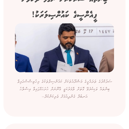
ޕީއެންސީގެ ކައުންސިލަރަކު!
ސަރުކާރުގެ ތަރައްގީގެ މަޝްރޫއުތަކަށް ކައުންސިލްތަކުގެ އިހުތިސާސްގައިވާ
ބިންތައް ވަކިކުރެވޭ ގޮތަށް ލާމަރުކަޒީ ގާނޫނަށް ހުށަހަޅާފައިވާ އިސްލާހު
އަނބުރާ ގެންދިއުމަށް ވެރިކަންކުރާ...