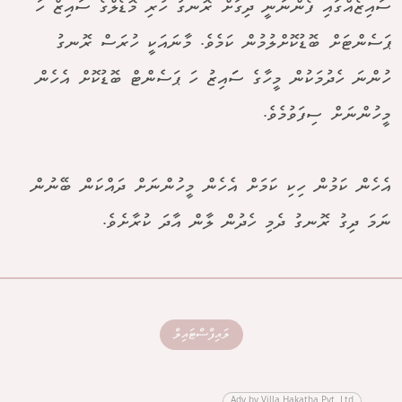
ސައިޒެއްގައި ފެންނަނީ ދިގަށް ރޮނގު ހުރި މޮޑެލްގެ ސައިޒް ހަ
ޕަސެންޓަށް ބޮޑުކޮށްލުމުން ކަމެވެ. މާނައަކީ ހުރަސް ރޮނގު
ހުންނަ ހެދުމަކުން މީހާގެ ސަައިޒު ހަ ޕަސެންޓް ބޮޑުކޮށް އެހެން
މީހުންނަށް ސިފަވުމެވެ.
އެހެން ކަމުން ހިކި ކަމަށް އެހެން މީހުންނަށް ދައްކަން ބޭނުން
ނަމަ ދިގު ރޮނގު ދެމި ހެދުން ލާން އާދަ ކުރާށެވެ.
ލައިފްސްޓައިލް
Adv by Villa Hakatha Pvt. Ltd