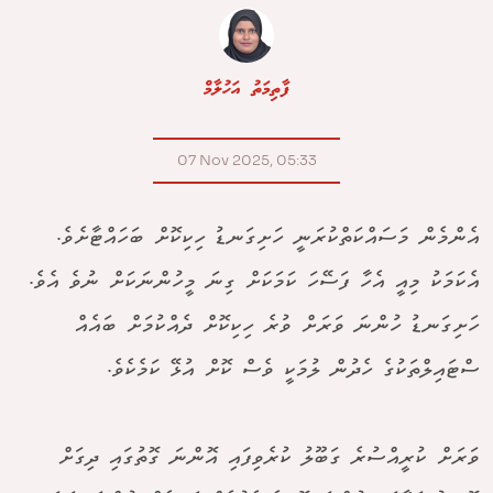
ފާތިމަތު އަހުލާމް
07 Nov 2025, 05:33
އެންމެން މަސައްކަތްކުރަނީ ހަށިގަނޑު ހިކިކޮށް ބަހައްޓާށެވެ.
އެކަމަކު މިއީ އެހާ ފަސޭހަ ކަމަކަށް ގިނަ މީހުންނަކަށް ނުވެ އެވެ.
ހަށިގަނޑު ހުންނަ ވަރަށް ވުރެ ހިކިކޮށް ދެއްކުމަށް ބައެއް
ސްޓައިލްތަކުގެ ހެދުން ލުމަކީ ވެސް ކޮށް އުޅޭ ކަމެކެވެ.
ވަރަށް ކުރީއްސުރެ ގަބޫލު ކުރެވިފައި އޮންނަ ގޮތުގައި ދިގަށް