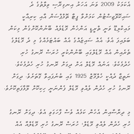
އެކަމަކު 2009 ވަނަ އަހަރު އިނގިރޭސި ވިލާތުގެ ދެ
ސައިކޮލޮޖިސްޓުން ކަމަށްވާ ޕީޓާ ތޮމްޕްސަން އާއި ކިރިއާކީ
މައިކްލިޑޫ ވަނީ ތްރީޑީ އަންހެން މޮޑެލެއް ބޭނުންކޮށްގެން މިކަން
ބަލައިފަ އެވެ. އެއް ސައިޒެއްގެ އެއް ބައްޓަމެއްގެ މި ދެ މޮޑެލްގެ
ތެރެއިން އެއް މޮޑެލްގައި ބޭނުންކުރީ ހުރަސް ރޮނގު ހުރި
ހެދުމެކެވެ. އަނެއް މޮޑެލް އަށް ދިގަށް ރޮނގު ހުރި ހެދުމެކެވެ.
ނަތީޖާ ދެއްކީ ހެލްމޮޒް 1925 ގައި ބުނެފައިވާ ގޮތަަށެވެ. ދިގަށް
ރޮނގު ހުރި ހެދުން ލެއްވި މޮޑެލް ފެންނަނީ ހިކިކޮށް ލޫޅާފަތިކޮށެވެ.
މި ދިރާސާއިން އެހެން ކަމެއް ވެސް ފާހަގަވި އެވެ. ދިގަށް ރޮނގު
ހުރި ހެދުން ލެއްވި މޮޑެލް، ހުރަސް ރޮނގު ހުރި މޮޑެލްއާ އެއް