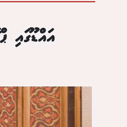
އައްޑޫގައި ޕ