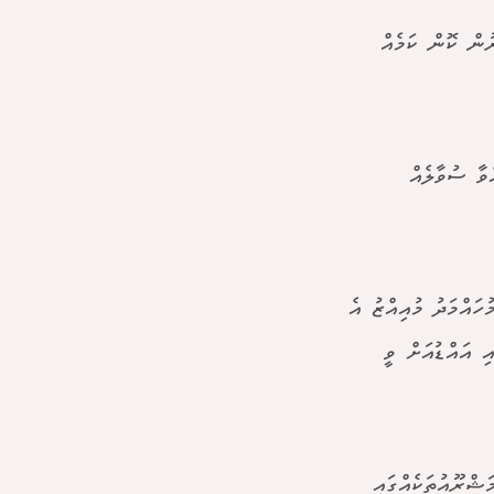
ުން ކޮން ކަމެއް
ވާ ސުވާލެއް
ހައްމަދު މުއިއްޒު އެ
ި އައްޑުއަށް ވީ
ޝްރޫއުތަކެއްގައި