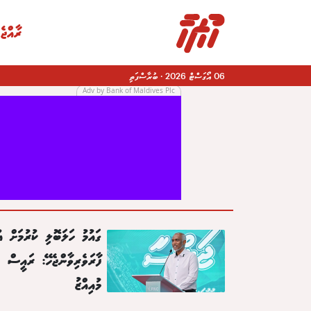
ރާއްޖެ
06 އޯގަސްޓް 2026
·
ބުރާސްފަތި
Adv by Bank of Maldives Plc
|
ގައުމު ހަލަބޮލި ކުރުމަށް އު
ފާރަވެރިވާންޖެހޭ: ރައީސް
މުއިއްޒު