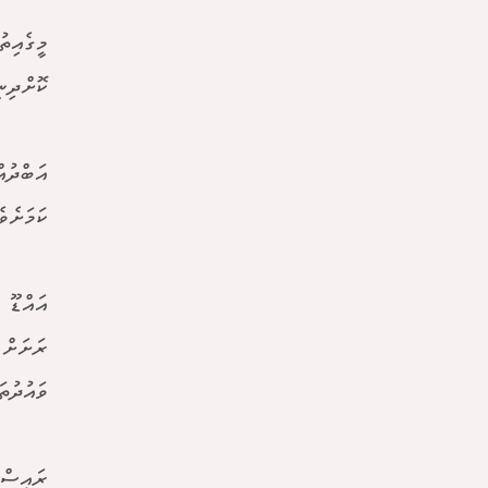
މީގެއިތ
ކޮށްދިނ
އަބްދުއ
ކަމަށެވެ
އައްޑޫ 
ރަށަށް 
ވައުދުތ
ރައީސް 