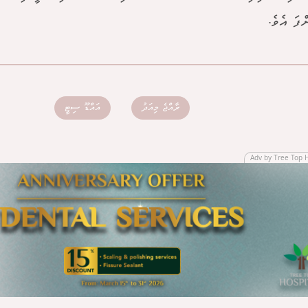
ްފަ އެވެ.
ރާއްޖެ މިއަދު
އައްޑޫ ސިޓީ
Adv by Tree Top 