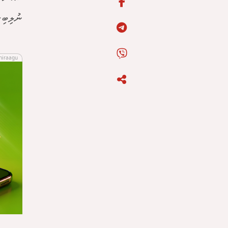
ނުލިބިގ
hiraagu