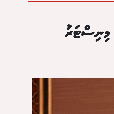
 މިނިސްޓަރު