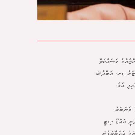
ްޓެއްގެ މަސައްކަތް
ސްޓަރު ޑރ. އަބްދުﷲ
ިފި އެވެ.
ެ މެންބަރު
ަނީ އައްޑޫ ސިޓީ
ްގެ އެއްބާރުލުން