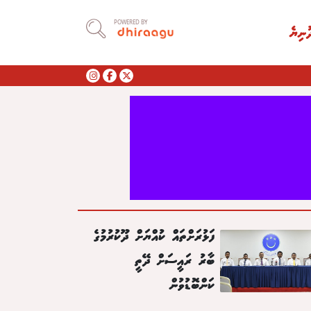
POWERED BY
ުނިޔެ
ފަޅުރަށްތައް ކުއްޔަށް ދޫކުރުމުގެ
ބާރު ރައީސަށް ދޭތީ
ކަންބޮޑުވުން