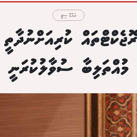
އައްޑޫ ސިޓީ
ްރޮޖެކްޓްތައް ކުރިއަށްނުދާތީ
މުއްތަލިބާ ސުވާލުކުރަނީ