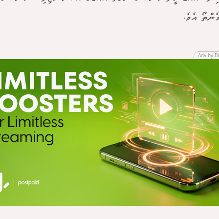
ެންތޯ އެވެ.
Adv by D