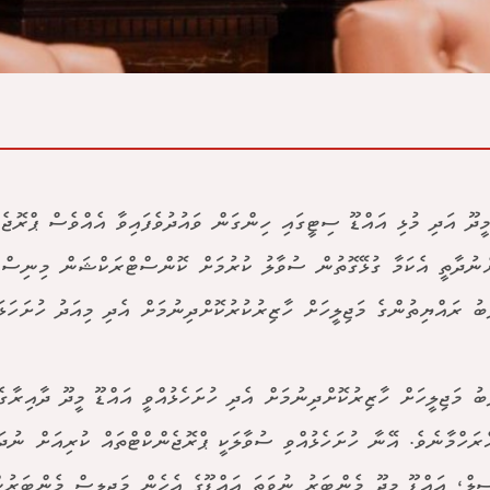
މީދޫ އަދި މުޅި އައްޑޫ ސިޓީގައި ހިންގަން ވައުދުވެފައިވާ އެއްވެސް ޕްރޮޖެކ
ްނުދާތީ އެކަމާ ގުޅޭގޮތުން ސުވާލު ކުރުމަށް ކޮންސްޓްރަކްޝަން މިނި
ިބު ރައްޔިތުންގެ މަޖިލީހަށް ހާޒިރުކުރުކޮށްދިނުމަށް އެދި މިއަދު ހުށަހަޅައ
ިބު މަޖިލީހަށް ހާޒިރުކޮށްދިނުމަށް އެދި ހުށަހެޅުއްވީ އައްޑޫ މީދޫ ދާއިރާގ
ްރަހްމާނެވެ. އޭނާ ހުށަހެޅުއްވި ސުވާލަކީ ޕްރޮޖެންކްޓްތައް ކުރިއަށް ނުދ
ިލް، އައްޑޫ މީދޫ މެންބަރު ނުވަތަ އައްޑޫގެ އެހެން މަޖިލިސް މެންބަރުނ