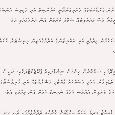
ުރުން ޕްރޮޖެކްޓްތައް ފަށައިގަނެވޭނީ ކައުންސިލް އަދި މަޖިލިސް މެންބަރ
ީމަތޯ ވެސް މުއްތަލިބުއާ ސުވާލު ކުރުމަށް އޭނާ ހުށަހެޅުއްވި އެވެ.
ްރަހްމާން ވިދާޅުވީ އެއީ ރައްޔިތުންގެ އެދުމުގެމަތިން މިނިސްޓަރާ ކުރައް
.
މީދޫގައި ސަރުކާރުން ހިންގަން ނިންމާފައިވާ ޕްރޮޖެކްޓްތަކާއި، ރައީސް މު
ވަޑައިގެން އަމަލީ މަސައްކަތް ފެއްޓެވި މަޝްރުއުތައް އަދި މެނިފެސްޓޯގައ
ަކުގެ ތެރެއިން އެއްވެސް ކަމެއް ނުހިނގާ ކަމަށް އޭނާ ވިދާޅުވި އެވެ.
މުއިއްޒު މިދިޔަ އަހަރު އައްޑުއަށް ކުރެއްވި ދަތުރުފުޅުގައި ވަނީ ގިނަ މަ