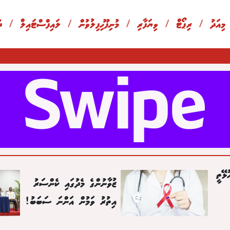
 މިއަދު
/
ރިޕޯޓް
/
ވިޔަފާރި
/
މުނިފޫހިފިލުވުން
/
ލައިފްސްޓައިލް
/
ދ
ޅޭތީ
ޒުވާނުންގެ މެދުގައި ކެންސަރު
އިތުރު ވަމުން އަންނަ ސަބަބު!