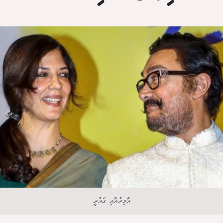
އާމިރުއާއި ގައުރީ