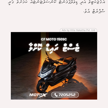
އެގްޒެކެޓިވް އަދި ޑިވެލޮޕްމަންޓް ކޮންސަލްޓަންޓެއް ކަމަށްވާ ގޯރީ
ސްޕްރެޓް އެވެ.
Adv by Villa Hakatha Pvt. Ltd