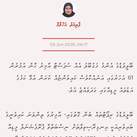
ފާތިމަތު އަހުލާމް
05 Jun 2026, 06:17
ބޮލީވުޑްގެ އެންމެ މަގުބޫލު އެއް ސުޕަސްޓާ އާމިރު ހާން އުމުރުން
61 އަހަރުގައި އަނެއްކާވެސް ކައިވެންޏެއް ކުރަން އުޅޭ ކަމުގެ
އަޑުތައް މީޑިއާގައި ގަދަވެއްޖެ އެވެ.
ބޮލީވުޑްގެ ރިޕޯޓްތައް ބުނާ ގޮތުގައި، އާމިރުގެ ތިންވަނަ ކައިވެނީގެ
ބައިވެރިއަކީ އިނގިރޭސިވިލާތަށް ނިސްބަތްވާ ޕްރޮފެޝަނަލް މީޑިއާ