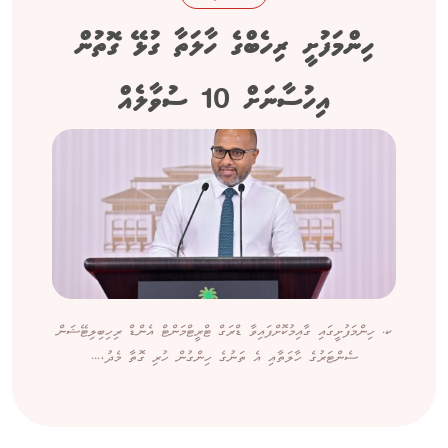
ހިންމަފުށީ ރިހެބްގެ ހާލަތާ ގުޅޭ ގޮތުން
އިހުސާނަށް 10 ސުވާލެއް
ކ. ހިންމަފުށީގައި ގާއިމުކޮށްފައިވާ ޑްރަގް ޓްރީޓްމަންޓް އެންޑް ރިހިބިލިޓޭޝަން
ސެންޓަރުގެ ހާލަތާއި އެ ތަނުގެ ހިންގުން ހުރި ގޮތާ މެދު،...