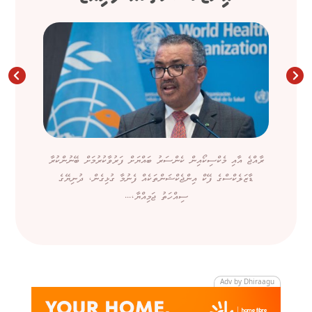
ރާއްޖެ އާއި މެކްސިކޯއިން ކެންސަރު ބައްޔަށް ފަރުވާކުރުމަށް ބޭނުންކުރާ
ޑާޒަލެކްސްގެ ފޭކް އިންޖެކްޝަންތަކެއް ފެނުމާ ގުޅިގެން، ދުނިޔޭގެ
ސިއްހަތު ޖަމިއްޔާ،...
Adv by Dhiraagu