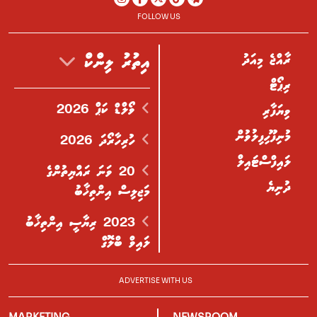
FOLLOW US
ރާއްޖެ މިއަދު
އިތުރު ލިންކް
ރިޕޯޓް
ވޯލްޑް ކަޕް 2026
ވިޔަފާރި
މުނިފޫހިފިލުވުން
ހުރިހާރޯދަ 2026
ލައިފްސްޓައިލް
20 ވަނަ ރައްޔިތުންގެ
ދުނިޔެ
މަޖިލިސް އިންތިޚާބު
2023 ރިޔާސީ އިންތިޚާބު
ލައިވް ބްލޮގް
ADVERTISE WITH US