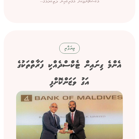
އެކްސްޗޭންޖަކަށް އެމެރިކާއިން ދަތިކުރުމުގެ...
ވިޔަފާރި
އެންމެ ގިނައިން ޓެކްސްދެއްކި ފަރާތްތަކުގެ
އަގު ވަޒަންކޮށްފި