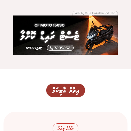
Adv by Villa Hakatha Pvt. Ltd
އިތުރު އާޓިކަލް
ރާއްޖެ މިއަދު