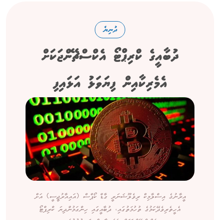
ދުނިޔެ
ދުބާއީގެ ކްރިޕްޓޯ އެކްސްޗޭންޖަކަށް
އެމެރިކާއިން ފިޔަވަޅު އަޅައިފި
އީރާނުގެ އިސްލާމިކް ރިވެލޫޝަނަރީ ގާޑް ކޯޕްސް (އައިއާރުޖީސީ) އަށް
އެހީތެރިވެދޭކަމުގެ ތުހުމަތުގައި، ދުބާއީގައި ހިންގަމުންދިޔަ ކްރިޕްޓޯ