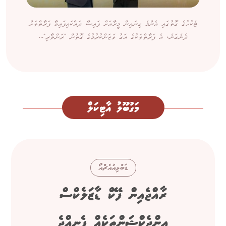
ޓެކުހުގެ ގޮތުގައި އެންމެ ގިނައިން މީރާއަށް ފައިސާ ދައްކައިފައިވާ ފަރާތްތަށް
ދެނެގަނެ، އެ ފަރާތްތަކުގެ އަގު ވަޒަންކުރުމުގެ ގޮތުން "ރަންލާރި"...
މަގުބޫލު އާޓިކަލް
ޑަބްލިއުއެޗްއޯ
ރާއްޖެއިން ފޭކް ޑާޒަލެކްސް
އިންޖެކްޝަންތަކެއް ފެނިއްޖެ