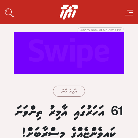
Adv by Bank of Maldives Plc
އާމިރް ހާން
61 އަހަރުގައި އާމިރުު ތިންވަނަ
ކައިވެންޏެއްގެ މިސްރާބަށް!