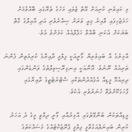
މި ކައިވެނި ކުރިއަށް އޮތް ޖުލައި މަހުގެ ތެރޭގައި ބޭއްވުމަށް
ހަމަޖެހިފައި ވާއިރު މިއީ ވަރަށް ސިއްރުވެރި އަދި އާއިލާގެ ގާތް
ބަޔަކަށް އެކަނި ބާއްވާ ހަފްލާއެއް ކަމަށްވެ އެވެ.
އާމިރުގެ އާ ބައިވެރިޔާ ގޯރީއަކީ ފިލްމީ ދާއިރާގެ ކުރިމަތިން ފެންނަ
ތަރިއެއް ނޫނެވެ. އޭނާއަކީ އިނގިރޭސިވިލާތުގެ ލަންޑަންގައި
ދިރިއުޅޭ މީޑިއާ އުފެއްދުންތަކާއި ސްޓްރެޓެޖީގެ ދާއިރާގައި
ފާހަގަކޮށްލެވޭ ހުނަރުވެރި އެކެވެ.
މީޑިއާތަކުން ބުނާގޮތުގައި އާމިރުއާއި ގޯރީ ދިމާވީ މީގެ ދެ އަހަރު
ކުރިން ބައިނަލްއަގުވާމީ ފިލްމީ ޕްރޮޖެކްޓެއްގެ މަސައްކަތުގެ