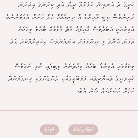
ކުރީގެ ދެ އަނބިން ކަމަށްވާ ރީނާ އަދި ކިރަންގެ އިތުރުން
ދަރިންވެސް ތިބީ އާމިރުގެ އާ ދިރިއުޅުމާ މެދު ވަރަށް އުފަލުންނެވެ.
އާމިރުއަކީ އަބަދުވެސް އާއިލާއާ ގާތް ގުޅުމެއް ބާއްވާ މީހަކަށް
ވުމުން އޭނާގެ މި ނިންމުމަށް އެންމެންވެސް އިހުތިރާމްކުރެ އެވެ.
މިކަމުގައި އާމިރުގެ ބަހެއް މިހާތަނަށް ލިބިފައި ނުވި ނަމަވެސް
ކައިވެނީގެ ތައްޔާރީތައް މުމްބާއީގައާއި ލަންޑަންގައި ހިނގަމުންދާ
ކަމަށް ހަބަރުތައް ބުނެ އެވެ.
މުނިފޫހިފިލުވުން
ބޮލީވުޑް