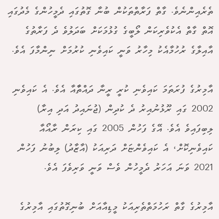
ތެރެއިންނެވެ. ގާތް ފަރާތްތަކުން ބުނާ ގޮތުގައި ދެމީހުންގެ މެދުގައި
އޮތް ގާތް އެކުވެރިކަން ލޯބީގެ ގުޅުމަކަށް ބަދަލުވެ ދެ ފަރާތުގެ
އާއިލާގެ ރުހުމާއެކު މިހާރު ވަނީ ކައިވެނި ކުރުމަށް ނިންމާފަ އެވެ.
އާމިރުގެ ފުރަތަމަ ކައިވެނި ކުރީ ރީނާ ދައްތާާއާ އެވެ. އެ ކައިވެނި
2002 ގައި ރޫޅުނުއިރު ދެ ކުދިން (ޖުނައިދު އަދި އިރާ)
ލިބިފައިވެ އެވެ. އޭގެ ފަހުން 2005 ގައި ކިރަން ރާއޯއާ
ކައިވެނިކޮށް، އެ ކައިވެންޏަށް ދަރިއަކު (އާޒާދު) ލިބުނު ފަހުން
2021 ވަނަ އަހަރު ދެމީހުން ވެސް ވަނީ ވަރިވެފަ އެވެ.
އާމިރުގެ ގާތް ރަހުމަތްތެރިއަކު މީޑިއާއަށް ބުނިގޮތުގައި އާމިރުގެ