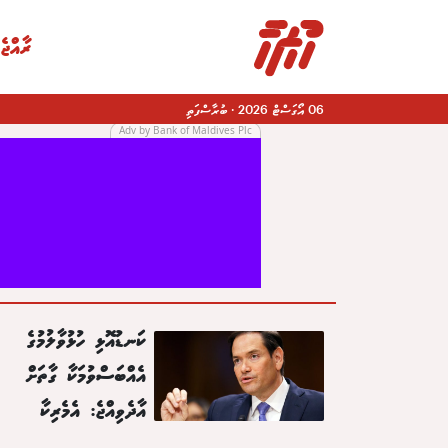
ރާއްޖެ
06 އޯގަސްޓް 2026
·
ބުރާސްފަތި
Adv by Bank of Maldives Plc
|
ކަނޑުއޮޅި ހުޅުވާލުމުގެ
އެއްބަސްވުމަކާ ގާތަށް
އާދެވިއްޖެ: އެމެރިކާ