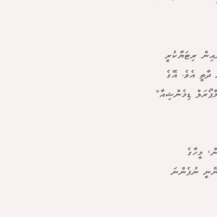
މީ ދާއިރާއިން ރިޓަޔާކުރީ
 ދާތީ އެވެ. އޭގެ
ެމްޕޯރަލް ޑިމެންޝިއާ"
ް، މީހާގެ
 ނޫނީ ނުފެންނަ