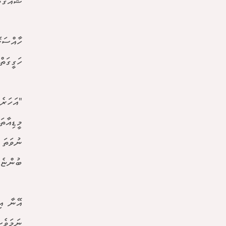
ޝައުގުވ
ހާއްސަކ
ހަގީގަތ
"އަހަރެ
މީޑިއާތ
ނުވަތަ 
ބުންޏެވ
އޭނާ އި
ނަމަވެސ