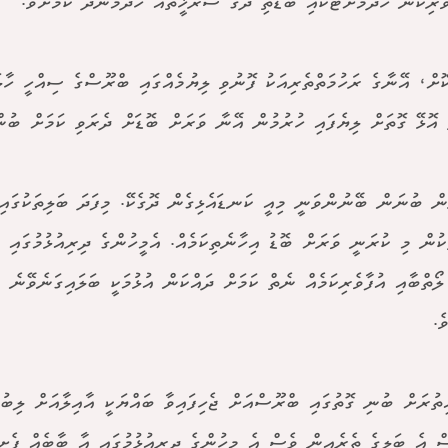
ެރިކަން ހޯދުމަށްޓަކައި ބޮޑެތި ދޮގު ސުރުޚީތައް ހަދަމުންދާ ކަމަށެވެ.
ޮށް، އޭނާގެ ރަހުމަތްތެރިއަކު ފޮނުވި ލިޔުމެއްގައި ބްރޫސްގެ ސިއްހީ ހާލ
ް އޮޅޭ ގޮތަށް ލިޔެފައި ހުރުމުން އޭނާ ވަރަށް ބޮޑަށް ދެރަވި ކަމަށް ބުން
ން ބުނަން ބޭނުންވަނީ މިއީ ކަނޑައެޅިގެން ދޮގެކޭ. މިފަދަ ބަލިތަކުގައި
ަކުން މި ކުރަނީ ވަރަށް ބޮޑު އިހާނެތިކަމެއް. އެމީހުންގެ ދިރިއުޅުމުގައި 
ލޯތްބާއި އުފާވެރިކަމެއް ނެތް ކަމަށް ދައްކަން އުޅުމަކީ ބަލައިގަނެވޭނެ 
ެ.
ތުރަށް ބުނި ގޮތުގައި ބްރޫސްއަށް ޖެހިފައިވާ ބައްޔަކީ އާއިލާއަށް ލިބުނ
ް އެ ބަލީގެ ތެރެއިން ވެސް އެ މީހުންގެ ދިރިއުޅުމުގައި އާ ބާބެއް ފެށި