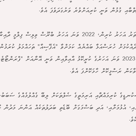
ތްބާއި ގުޅުން ވަނީ ކުރިއަށްވުރެ ވަރުގަދަވެފަ އެވެ.
މީގެ ހަތަރު އަހަރު ކުރިން، 2022 ވަނަ އަހަރު ބްރޫސް ވިލިސް ފިލް
ދެއްކުމަށް ހުރަސްއަޅާ ބައްޔެއް ކަމަށްވާ "އެފޭސިއާ" ތަހައްމަލު ކުރަމުން
ފަހުން 2023 ވަނަ އަހަރުގެ ކުރީކޮޅު އާއިލާއިން ވަނީ އޭނާއަށް "ފްރަންޓޯޓ
ވާކަން ރަސްމީކޮށް ހާމަކޮށްފަ އެވެ.
ކުނޑީގެ ކުރިމައްޗާއި އަރިމަތީގެ ސެލްތަކަށް ލިބޭ ގެއްލުމެއްގެ ސަބަބުނ
ާއި، އުޅުމަށާއި، އަދި ބަސްމަގަށް ބޮޑެތި ބަދަލުތަކެއް އަންނަ މަދުން
ވެ.