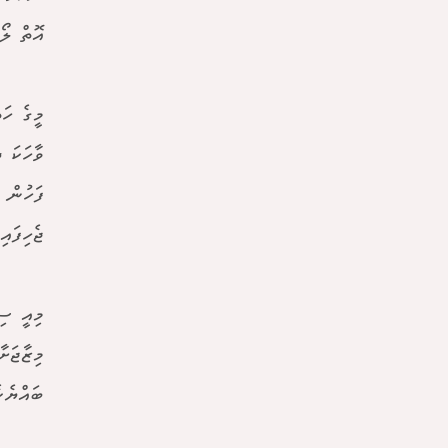
އޮތް ލޯ
ވާހަކަ 
ޖެހިފައި
މިއީ ސި
މިޒާޖަށ
ބައްޔެކެ