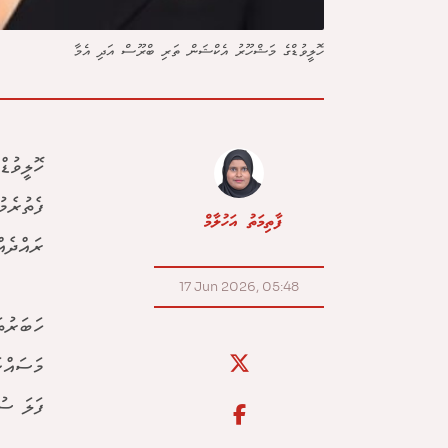
ހޮލީވުޑްގެ މަޝްހޫރު އެކްޝަން ތަރި ބްރޫސް އަދި އެމާ
ހޮލީވުޑ
ފެތުރެމ
ފާތިމަތު އަހުލާމް
ރައްދެއް
17 Jun 2026, 05:48
ހަބަރުތ
މަސައްކ
ފަލަ ސު