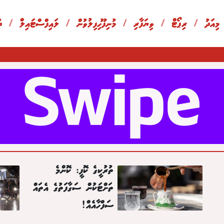
 މިއަދު
/
ރިޕޯޓް
/
ވިޔަފާރި
/
މުނިފޫހިފިލުވުން
/
ލައިފްސްޓައިލް
/
ދ
ތުރުކީގެ ކޮފީ: ކޮންމެ
ތަށްޓަކުން ސަގާފަތުގެ އެތައް
ސަފްހާއެއް!