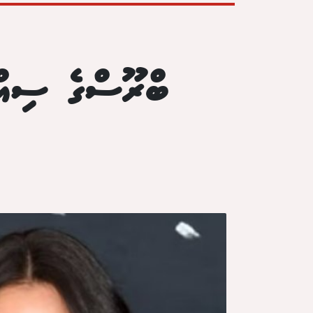
ބްރޫސްގެ ސިއްހަ