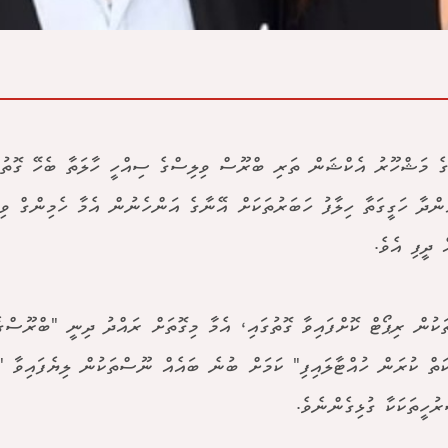
ްގެ މަޝްހޫރު އެކްޝަން ތަރި ބްރޫސް ވިލިސްގެ ސިއްހީ ހާލަތާ ބެހޭ ގޮތުން
ުންދާ ހަގީގަތާ ހިލާފު ހަބަރުތަކަށް އޭނާގެ އަންހެނުން އެމާ ހެމިންގް ވ
 ދީފި އެވެ.
ަކުން ރިޕޯޓް ކޮށްފައިވާ ގޮތުގައި، އެމާ މިގޮތަށް ރައްދު ދިނީ "ބްރޫސް
ަތް ކުރަން ހުއްޓާލައިފި" ކަމަށް ބުނެ ބައެއް ނޫސްތަކުން ލިޔެފައިވާ "ކ
ރުހީތަކަކާ ގުޅިގެންނެވެ.