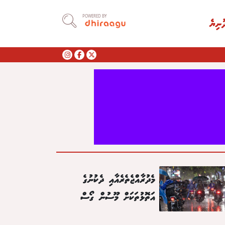
POWERED BY
ުނިޔެ
މެދުރާއްޖެތެރެއާއި ދެކުނުގެ
އަތޮޅުތަކަށް މޫސުން ގޯސް