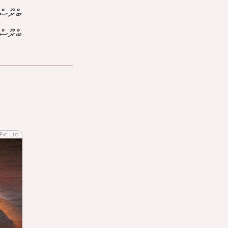
ބްރޫސްގ
ބްރޫސްގ
Pvt. Ltd