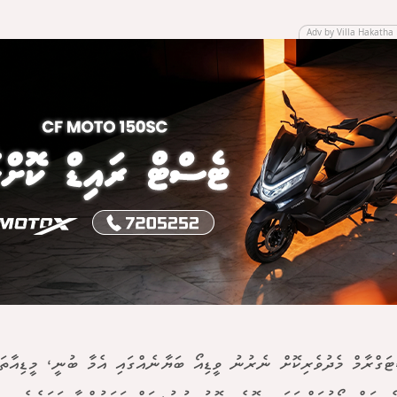
Adv by Villa Hakatha 
ަގްރާމް މެދުވެރިކޮށް ނެރުނު ވީޑިއޯ ބަޔާނެއްގައި އެމާ ބުނީ، މީޑިއާތަ