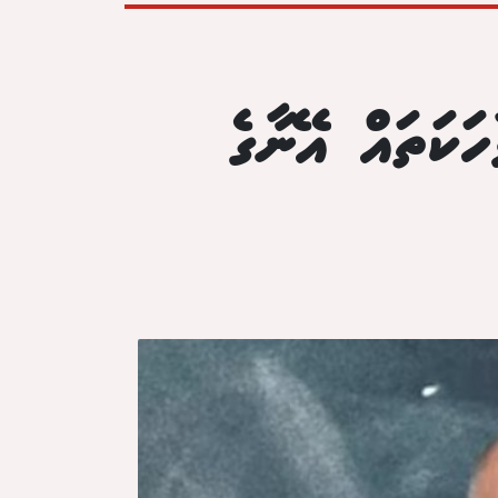
ަކަތައް އޭނާގެ