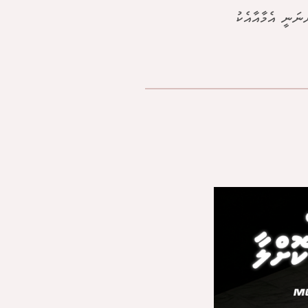
ނަނީ އެމާއާއެކު