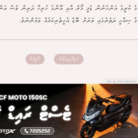
ެ ކުރީގެ އަންހެނުން ޑެމީ މޯރް އާއި އޭނާގެ ހުރިހާ ދަރިން ވެސް އަން
ެ ސިއްހީ ދަތުރުގައި ވަރަށް ބޮޑު އެހީތެރިކަމެއް ވަމުންނެވެ.
މުނިފޫހިފިލުވުން
ހޮލީވުޑް
Adv by Villa Hakatha 