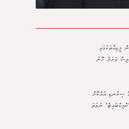
 މީޑިއާތަކުގައި
ިލިސް ވަރަށް ހޫނު
ގެ ސިކުނޑި އެއްކޮށް
ްލިކްބެއިޓް" ނުވަތަ