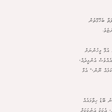
ަތާ ބެހޭގޮތުން
ޏެވެ.
 އުޅޭ މީހުންނަށް
އެއްވެސް އުންމީދެއް،
ކަމެއް ނޫން،" އެމާ
ު ބޮޑު ހިތާމައެއް
، އެކަކު އަނެކަކަށް