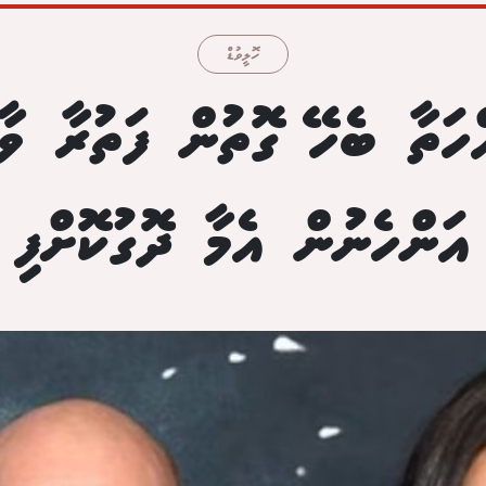
ހޮލީވުޑް
ތާ ބެހޭ ގޮތުން ފަތުރާ ވާހ
އަންހެނުން އެމާ ދޮގުކޮށްފި