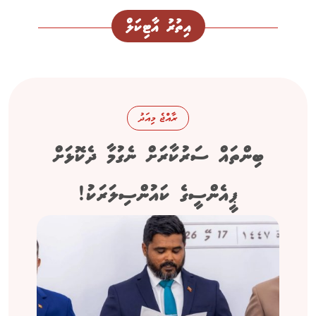
އިތުރު އާޓިކަލް
ރާއްޖެ މިއަދު
ބިންތައް ސަރުކާރަށް ނެގުމާ ދެކޮޅަށް
ޕީއެންސީގެ ކައުންސިލަރަކު!