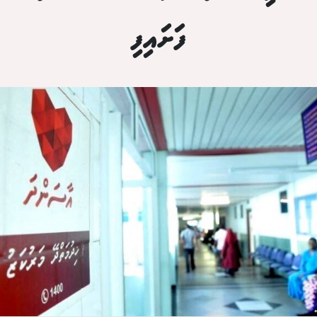
ފަށައިފި