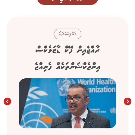
ޑަބްލިއުއެޗްއޯ
ރާއްޖެއިން ފޭކް ޑާޒަލެކްސް
އިންޖެކްޝަންތަކެއް ފެނިއްޖެ