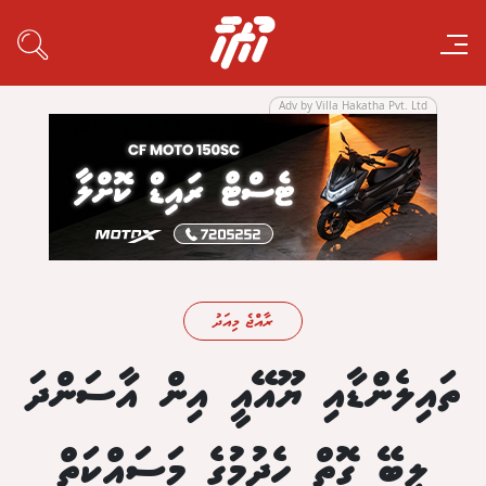
Adv by Villa Hakatha Pvt. Ltd
ރާއްޖެ މިއަދު
ތައިލެންޑާއި ޔޫއޭއީ އިން އާސަންދަ
ލިބޭ ގޮތް ހެދުމުގެ މަސައްކަތް