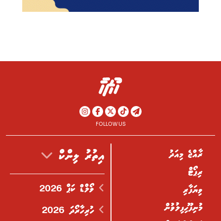
FOLLOW US
ރާއްޖެ މިއަދު
އިތުރު ލިންކް
ރިޕޯޓް
ވޯލްޑް ކަޕް 2026
ވިޔަފާރި
މުނިފޫހިފިލުވުން
ހުރިހާރޯދަ 2026