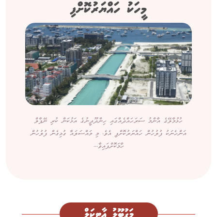
މީހަކު ހައްޔަރުކޮށްފި
ހުޅުމާލޭގެ އާންމު ސަރަހައްދެއްގައި ހިންދޫދީނުގެ އަޅުކަން ކުރި ނޭޕާލް
އަންހެނަކު ފުލުހުން ހައްޔަރުކޮށްފި އެވެ. މި މައްސަލައާ ގުޅިގެން ފުލުހުން
ހާމަކޮށްފައިވާ...
މަގުބޫލު އާޓިކަލް