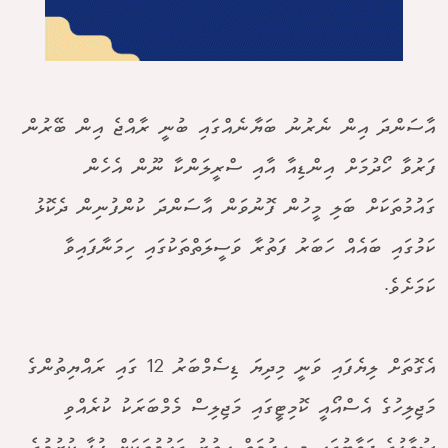
އާސަންދަ އިން ނެރުނު ބަޔާނެއްގައި ބުނީ ރާއްޖެ އިން ބޭރުން
ފަރުވާ ހޯދުމަށް އިންޑިއާ އާއި ސްރީލަންކާ ނޫން އެހެން
ގައުމުތަކަށް ބަލި މީހުން ފޮނުވަން އާސަންދަ ކުންފުނިން ދެކޮޅު
ކަމުގައި ބައެއް ހަބަރު ފަތުރާ ވަސީލަތްތަކުގައި ހިމަނާފައިވާ
ކަމަށެވެ.
އެގޮތަށް ލިޔެފައި ވަނީ މިދިޔަ ޑިސެމްބަރު 12 ގައި ރައްޔިތުންގެ
މަޖިލިހުގެ އެސްއޯއީ ކޮމިޓީގައި މަޖިލިސް މެމްބަރަކު ކުރެއްވި