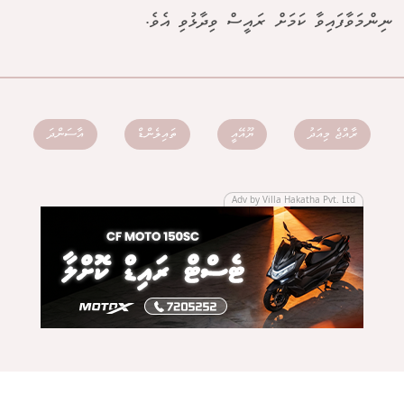
ނިންމަވާފައިވާ ކަމަށް ރައީސް ވިދާޅުވި އެވެ.
ރާއްޖެ މިއަދު
ޔޫއޭއީ
ތައިލެންޑް
އާސަންދަ
Adv by Villa Hakatha Pvt. Ltd