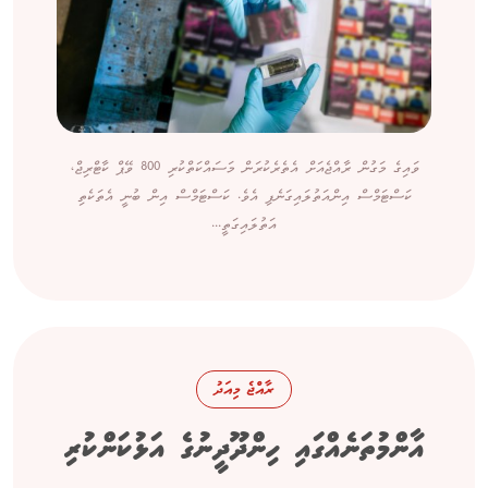
ވައިގެ މަގުން ރާއްޖެއަށް އެތެރެކުރަން މަސައްކަތްކުރި 800 ވޭޕް ކާޓްރިޖް،
ކަސްޓަމްސް އިންއަތުލައިގަނެފި އެވެ. ކަސްޓަމްސް އިން ބުނީ އެތަކެތި
އަތުލައިގަތީ...
ރާއްޖެ މިއަދު
އާންމުތަނެއްގައި ހިންދޫދީނުގެ އަޅުކަންކުރި