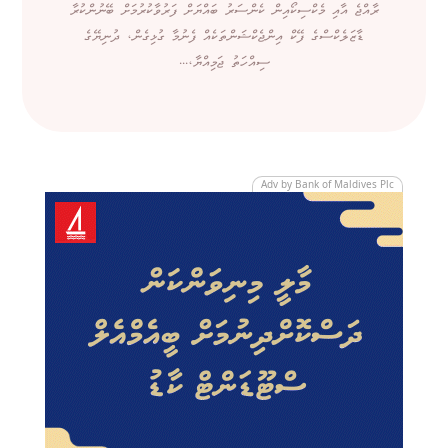
ރާއްޖެ އާއި މެކްސިކޯއިން ކެންސަރު ބައްޔަށް ފަރުވާކުރުމަށް ބޭނުންކުރާ
ޑާޒަލެކްސްގެ ފޭކް އިންޖެކްޝަންތަކެއް ފެނުމާ ގުޅިގެން، ދުނިޔޭގެ
ސިއްހަތު ޖަމިއްޔާ،...
Adv by Bank of Maldives Plc