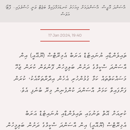
އާސަންދަ އޮފީސް. އާސަންދައަށް މިއަހަރު ކަނޑައަޅާފައިވާ ބަޖެޓް ވަނީ ހުސްވެފައި.. ފޮޓޯ:
އަވަސް
17 Jan 2024, 19:40
ތައިލެންޑާއި ޔުނައިޓެޑް އަރަބް އެމިރޭޓްސް (ޔޫއޭއީ) އިން
އާސަންދަ ސްކީމްގެ ދަށުން ބަލިމީހުން ފޮނުވަން ކުރަން ޖެހޭ
މަސައްކަތްތައް ކަމާ ގުޅުންހުރި އެހެން އިދާރާތަކާއެކު، ކުރަން
ފަށާފައިވާ ކަމަށް އާސަންދަ ކުންފުނިން މިރޭ ބުނެފި އެވެ.
ކުރިއަށް އޮތް ތަނުގައި ތައިލެންޑާއި ޔުނައިޓެޑް އަރަބް
އެމިރޭޓްސް (ޔޫއޭއީ) އިން އާސަންދަ ސްކީމްގެ ދަށުން ބަލިމީހުން