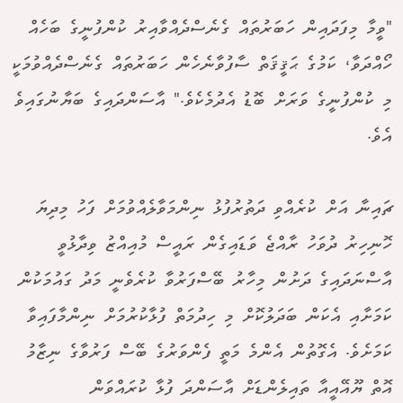
"ވީމާ މިފަދައިން ހަބަރުތައް ގެނެސްދެއްވާއިރު ކުންފުނީގެ ބަހެއް
ހޯއްދަވާ، ކަމުގެ ޙަޤީޤަތް ސާފުވާނެހެން ހަބަރުތައް ގެނެސްދެއްވުމަކީ
މި ކުންފުނީގެ ވަރަށް ބޮޑު އެދުމެކެވެ." އާސަންދައިގެ ބަޔާނުގައިވެ
އެވެ.
ޗައިނާ އަށް ކުރެއްވި ދަތުރުފުޅު ނިންމަވާލެއްވުމަށް ފަހު މިދިޔަ
ހޮނިހިރު ދުވަހު ރާއްޖެ ވަޑައިގެން ރައީސް މުއިއްޒު ވިދާޅުވީ
އާސްނަދައިގެ ދަށުން މިހާރު ބޭސްފަރުވާ ކުރެވެނީ މަދު ގައުމަކުން
ކަމަށާއި އެކަން ބަދަލުކޮށް މި ހިދުމަތް ފުޅާކުރުމަށް ނިންމާފައިވާ
ކަމަށެވެ. އެގޮތުން އެންމެ މަތީ ފެންވަރުގެ ބޭސް ފަރުވާގެ ނިޒާމު
އޮތް ޔޫއޭއީއާ ތައިލެންޑަށް އާސަންދަ ފުޅާ ކުރައްވަން