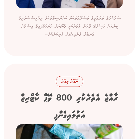
ސަރުކާރުގެ ތަރައްގީގެ މަޝްރޫއުތަކަށް ކައުންސިލްތަކުގެ އިހުތިސާސްގައިވާ
ބިންތައް ވަކިކުރެވޭ ގޮތަށް ލާމަރުކަޒީ ގާނޫނަށް ހުށަހަޅާފައިވާ އިސްލާހު
އަނބުރާ ގެންދިއުމަށް ވެރިކަންކުރާ...
ރާއްޖެ މިއަދު
ރާއްޖެ އެތެރެކުރި 800 ވޭޕް ކާޓްރިޖް
އަތުލައިގެންފި