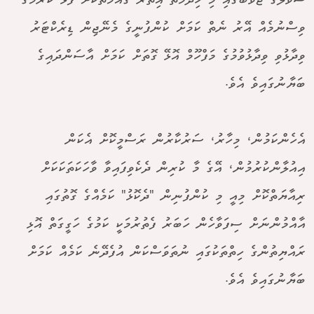
ސުވާލުގެ ޖަވާބުގައި މި ހިދުމަތް އިތުރު ގައުމުތަކަށް ފުޅާ ކުރުމުގެ
ވިސްނުމެއް އޭރު ނެތް ކަމަށް ކުންފުނީގެ މެނޭޖިން ޑިރެކްޓަރު
ވިދާޅުވި ވިދާޅުވުމުގެ މަފްހޫމް އޮޅޭ ގޮތަށް ކަމަށް އާސަންދައިގެ
ބަޔާނުގައިވެ އެވެ.
އެހެންކަމުން، މިހާރު، ސަރުކާރުން ރަސްމީކޮށް އެކަން
އިއުލާންކުރުމުން، އޭގެ މާ ކުރިން ދެކެވިފައިވާ ވާހަކަތަކަކަށް
ރިއާޔަތްކޮށް މިއީ މި ކުންފުނިން "ދެކޮޅު" ކަމެއްގެ ގޮތުގައި
އާއްމުންނަށް ސިފަވާހެން ހަބަރު ފެތުރުމަކީ ކަމުގެ ހަގީގަތް އޮޅި
ރައްޔިތުންގެ ހިތްތަކުގައި ނުތަވަސްކަން އުފެދޭނެ ކަމެއް ކަމަށް
ބަޔާނުގައިވެ އެވެ.