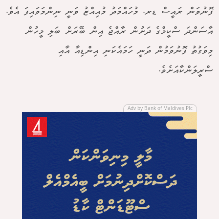
ފޮނުވަން ރައީސް ޑރ. މުހައްމަދު މުއިއްޒު ވަނީ ނިންމަވައިފަ އެވެ.
އާސަންދަ ސްކީމްގެ ދަށުން ރާއްޖެ އިން ބޭރަށް ބަލި މީހުން
މިވަގުތު ފޮނުވަމުން ދަނީ ހަމައެކަނި އިންޑިއާ އާއި
ސްރީލަންކާއަށެވެ.
Adv by Bank of Maldives Plc