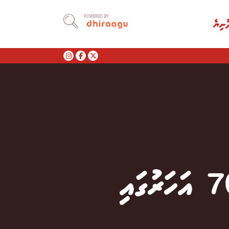
POWERED BY
ުނިޔެ
ރޭޒަރަކުން އަޒީޒާ ފެށި ފެހުމުގެ ދަތުރު 70 އަހަރުގައި