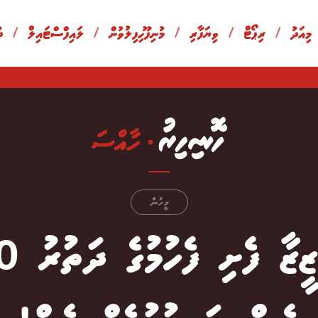
 މިއަދު
/
ރިޕޯޓް
/
ވިޔަފާރި
/
މުނިފޫހިފިލުވުން
/
ލައިފްސްޓައިލް
/
ދ
މީހުން