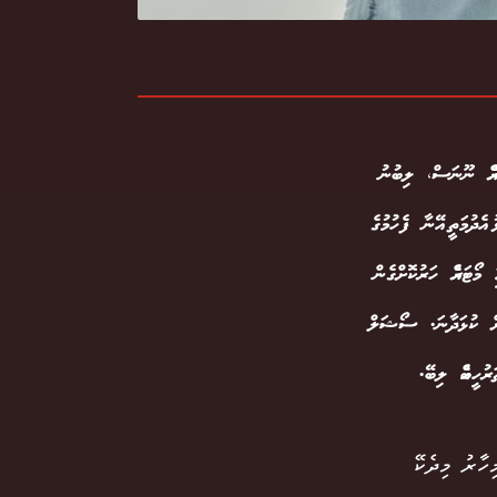
ރެއް ނޫނަސް، ލިބުނު
އެދުމަތީ އޭނާ ފެހުމުގެ
 މޯޓަރެއް ހަރުކޮށްގެން
ރަށް ކުޅަދާނަ. ސޯޝަލް
ރުހީބެއް ލިބޭ.
ހާރު މިދެކޭ