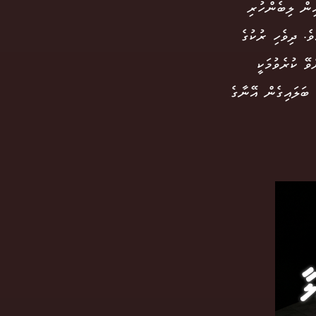
ިން ލިބެންހުރި
ެ. ދިވެހި ރުކުގެ
ޭ ކުރެވުމަކީ
 ބަލައިގެން އޭނާގެ