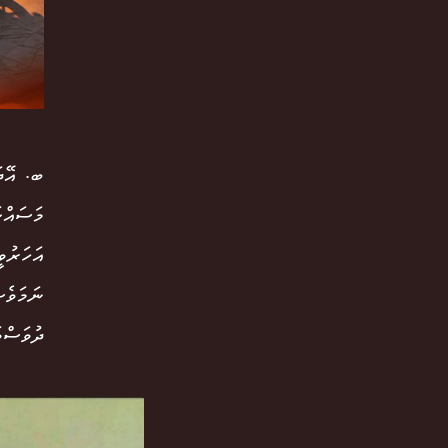
ބ. އޭދަ
އަހަރުވ
ނަމަވެސ
ދުވަސްވ