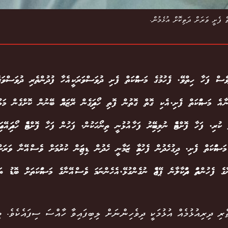
ތް ފެށީ ވަރަށް ދަތިކޮށް އުޅެމުން.
ދުވެސް ފަހާ ހިތްވޭ. ފެހުމުގެ މަސައްކަތް ފެށި ދުވަސްވަރަކީ އެހާ ފުދުންތެރި ދުވަސްވަ
ް އޭނާ އެ މަސައްކަތް ފެށި. އެކި ގޮތް ގޮތުން ފޮތި ހޯދައިގެން ރޭޒަރެއް ބޭނުން ކޮށްގެން މަޅު 
ް ކުރި. ފަހާ ފޮށްޓެއް ނުލިބޭއިރު ފަހާ އުޅުނީ ތިނޯހަކުން. ފަހުން ފަހާ ފޮށްޓެއް ހޯދައި އޭގައި
މަސައްކަތް ފެށި. ދިގުހެދުން ފެހުމާއި ޒަމާނީ ހެދުން ޑިޒައިން ކުރުމަށް ވެސް އޭނާ ވަ
 އޭނާގެ ފެހުންތައް ދައްކާލާނެ ޕޭޖެއް ނުގެންގުޅޭ. އެހެންނަމަ ވެސް އޭނާގެ މަސައްކަތަށް ބޮޑު ތަ
ެރި ދިރިއުޅުމެއް އުޅުމަކީ ދިވެހިންނަށް ލިބިފައިވާ ހާއްސަ ސިފައެކެވެ. މި