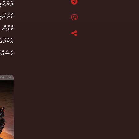
ތަރައްގ
ގުދުރަތ
މުލުން 
އެކަމުގ
މަސައްކ
Pvt. Ltd