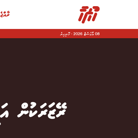
ރާއްޖެ
08 އޯގަސްޓް 2026
·
ހޮނިހިރު
|