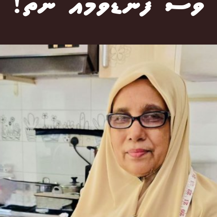
ވެސް ފަނޑުވުމެއް ނެތް!