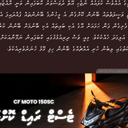
ީގެ އެއްވެސް ކުލައެއް ނުޖެހި އޮތް ދުވަސްވަރު ކާބަފައިން ވަނީ ރާއްޖެއ
ީ ވަސީލަތްތައް ބޭނުން ކޮށްގެން އެ މީހުންގެ ބޭނުންތައް ފުއްދައިފަ އެވ
ފެށިގެން ފަނާ ހަމައަށް އޭގެ އެކި ބައިތައް އެކި ބޭނުމަށް ބޭނުން ކުރެވ
ެ އަލިގަދަ ހެއްކެކެވެ. މިއީ ވެސް ދިރިއުޅުމުގައި ކާބަފައިން ނަމޫނާއަކަށް
ަތުގައި ލިބެން ހުރި އެއްޗެއްގެ ބޭނުން ހިފި މޮޅު ހުނަރުވެރިއެކެވެ.
Adv by Villa Hakatha 