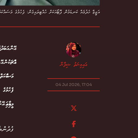
އަޒީޒާ ހެދުމެއް ކަނޑަމުން ފޮޓޯއަކަށް ހުއްޓިލައިގެން: ފެހުމުގެ މަސައްކަ
އޭނާ އަބަ
އެއްޗަކުނ
އައިމިނަތު ޝިފާނާ
މަސައްކަތ
04 Jul 2026, 17:04
ފެހުމުގެ 
މީޑިއާގައި
ފުދުންތ