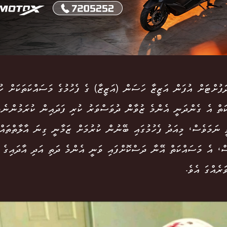
ފުށްޓަށް އުފަން އަޒީޒާ ހަސަން (އަޒީޒާ) ގެ ފެހުމުގެ މަސައްކަތަކަށް ހު
ީ ނަމަވެސް، މިއަދު ފެހުމުގައި ބޭނުން ކުރުމަށް ޒަމާނީ ގިނަ އާލާތްތައް
ް، އެ މަސައްކަތް އޭނާ ދަސްކޮށްފައި ވަނީ އެންމެ ދަތި އަދި އާދައިގެ ގ
ަރެއްގަ އެވެ.