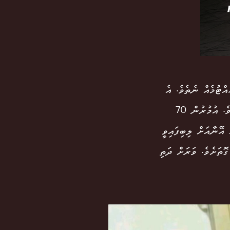
އްޓުމެއް ނެތެވެ. އެ
މަސައްކަތް އެ ގެންދަނީ އެންމެ ޒުވާންް ދުވަސްވަރު ކުރި ފަދައިން ކުރަމުންނެވެ. އުމުރުން 70
 އޭނާއަށް ލިބިފައިވީ
ޮތަށެވެ. ވަރަށް ދަތި