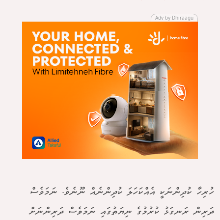
Adv by Dhiraagu
ހުރިހާ ކުދިންނަކީ އެއްކަހަލަ ކުދިންނެއް ނޫނެވެ. ނަމަވެސް
ދަރިން ރަނގަޅު ކުރުމުގެ ނިޔަތުގައި ނަމަވެސް ދަރިންނަށް