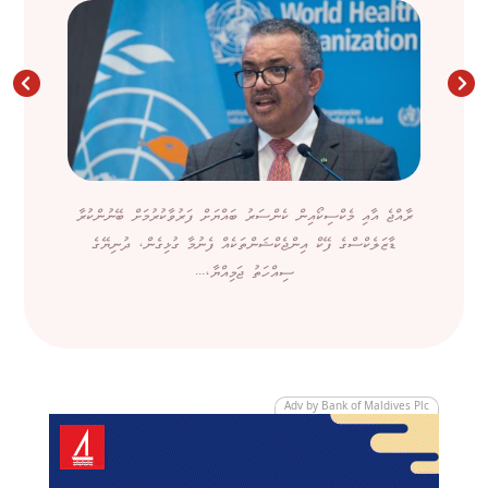
ރާއްޖެ އާއި މެކްސިކޯއިން ކެންސަރު ބައްޔަށް ފަރުވާކުރުމަށް ބޭނުންކުރާ
ޑާޒަލެކްސްގެ ފޭކް އިންޖެކްޝަންތަކެއް ފެނުމާ ގުޅިގެން، ދުނިޔޭގެ
ސިއްހަތު ޖަމިއްޔާ،...
Adv by Bank of Maldives Plc