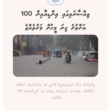
ދުނިޔެ
ވިއްސާރައިގައި އިންޑިއާއިން 100
އަށްވުރެ ގިނަ މީހުން މަރުވެއްޖެ
އިންޑިއާއަށް މިހާރު ކުރިމަތިވެފައިވާ މޫސުމީ ގަދަ ވިއްސާރައިގެ ސަބަބުން
ފެންބޮޑުވެ، ބިންގަނޑު ކަނޑައިގެން ދިއުމުގެ އެކި ހާދިސާތަކުގައި 100
އަށްވުރެ...