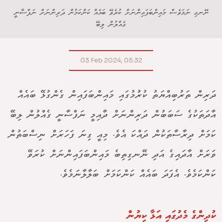
ނޭނގި ނަމަވެސް މައިންބަފައިންނަށް ކުރެވޭ ބައެއް ކަންކަމުން ދަރިންނަށް ނަފްސާނީ
ގެއްލުން ލިބޭ
03 Feb 2024, 05:32
ދަރިން ތަރުބިއްޔަތު ކުރުުމުގައި މައިންބަފައިން ގެންގުޅޭ ބައެއް
އާދަތަކުގެ ސަބަބުން ދަރިންނަށް ދާއިމީ ނަފްސާނީ ގެއްލުން ލިބޭ
ކަމަށް ދިރާސާތަކުން ދައްކަ އެވެ. މިއީ ގިނަ ފަހަރަށް ނިސްބަތުން
ވަރަށް އާދައިގެ އަދި ނޭނގިތިބެ މައިންބަފައިންނަށް ކުރަވޭ
ކަންކަމެވެ. އެފަދަ ބައެއް ކަންކަމަށް ބަލާލާނަމެވެ.
ކުދިންގެ މެދުގައި އަޅާ ކިޔުން