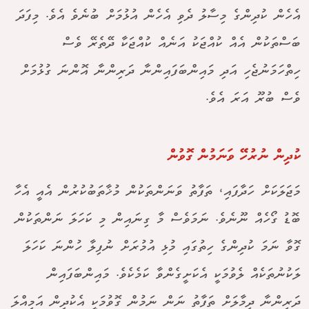
އެހެން ކުދިންގެ މިސާލު ދެވި އެހެން އުޅުމަށް ބުނެވެ އެވެ. މިފަދަ
ބަސްތަކުން އެއް ކުއްޖަކު އަނެއް ކުއްޖަކާ ދޭތެރޭ ވެސް
ހިތްހަމަނުޖެހި އަދި މައިންބަފައިންނާ ދަރިންނާ އޮންނަ ގުޅުމަށް
ވެސް ބުރޫ އަރަ އެވެ.
ކުދިން ނުރުހޭ ވަނަމުން ގޮވުން
މަޖަލަކަށް ހަދާފައި، ތަފާތު ވަނަންތަކުން މުޚާތަބުކުރުން އެއީ އެހާ
ބޮޑު ގޯހެއް ނޫނެވެ. ނަމަވެސް މާ ގިނައިން މި ކަހަލަ ނަންތަކުން
ގޮވާ ނަމަ ކުދިންގެ ހިތުގައި މުޅި އުމުރަށް ނުފިލާ ހުންނަ ކަހަލަ
ލަކުނުތަކެއް ލެވުމަކީ އެކަށީގެންވާ ކަމެކެވެ. މައިންބަފައިން
ދަރިންނާ ދިމާލަށް ތަފާތު ނަން ނަމުން ގޮވުމަކީ އެކުދިން އަމިއްލަ