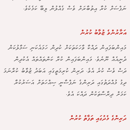
ނަފްސަށް ކުރާ އިތުބާރަށް ވެސް ގެއްލުން ލިބޭ ކަމެކެވެ.
އަރާރުންވެ ޒުވާބު ކުރުން
މައިންބަފައިން ދައްކާ ވާހަކަތަކަށް ކުދިން ހަމައެކަނި ސަމާލުކަން
ދެނީއެއް ނޫނެވެ. މައިންބަފައިން ކުރާ ކަންތައްތައް އެކުދިން
ދަސް ވެސް ކުރެ އެވެ. ދަރިން ކުރިމަތީގައި އަބަދު ޒުވާބު ކުރާނަމަ
ދިގު މުއްދަތުގައި ދަރިންގެ ނަފްސާނީ ސިއްހަތަށް އަސަރުކުރާ
ކަމަށް ދިރާސާތަކުން ދައްކަ އެވެ.
ދަރިންގެ މެދުގައި ތަފާތު ކުރުން