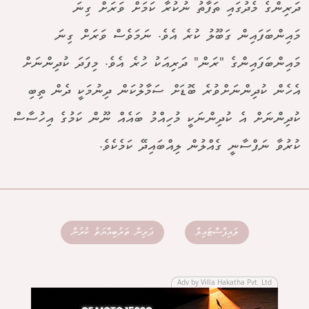
ދަރިންގެ މެދުގައި ތަފާތު ނުކުރާ ކަމަށް ވަރަށް ގިނަ
މައިންބަފައިން ގަބޫލު ކުރެ އެވެ. ނަމަވެސް ވަރަށް ގިނަ
މައިންބަފައިންގެ "ރަން" ދަރިއަކު ހުރެ އެވެ. މިފަދަ ކުދިންނަށް
އެހެން ކުދިންނަށްވުރެ ބޮޑަށް ސަމާލުކަން ދިނުމަކީ ދެން ތިބި
ކުދިންނަށް އެ ކުދިންނަކީ މުހިއްމު ބައެއް ނޫން ކަމުގެ އިހުސާސް
ކުރުވާ ނަފްސާނީ ގެއްލުން ލިއްބައިދޭ ކަމެކެވެ.
ލައިފްސްޓައިލް
ދަރިން ތަރުބިއްޔަތު ކުރުން
Adv by Villa Hakatha Pvt. Ltd