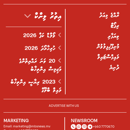
ރާއްޖެ މިއަދު
އިތުރު ލިންކް
ރިޕޯޓް
ވޯލްޑް ކަޕް 2026
ވިޔަފާރި
މުނިފޫހިފިލުވުން
ހުރިހާރޯދަ 2026
ލައިފްސްޓައިލް
20 ވަނަ ރައްޔިތުންގެ
ދުނިޔެ
މަޖިލިސް އިންތިޚާބު
2023 ރިޔާސީ އިންތިޚާބު
ލައިވް ބްލޮގް
ADVERTISE WITH US
MARKETING
NEWSROOM
Email:
marketing@mbsnews.mv
+960 7770670