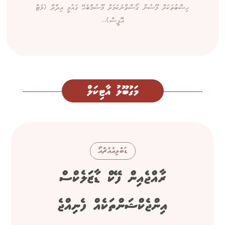
ހިސާބުތަކަށް މޫސުން ގޯސްވާނެކަމަށް މޫސުމާބެހޭ ގައުމީ އިދާރާ (މެޓް
އޮފީސް)...
މަގުބޫލު އާޓިކަލް
ޑަބްލިއުއެޗްއޯ
ރާއްޖެއިން ފޭކް ޑާޒަލެކްސް
އިންޖެކްޝަންތަކެއް ފެނިއްޖެ