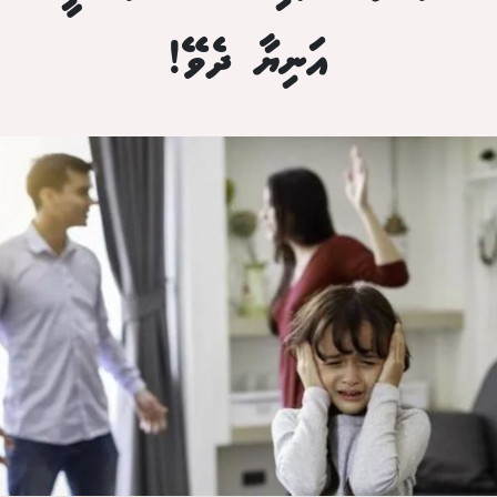
އަނިޔާ ދެވޭ!