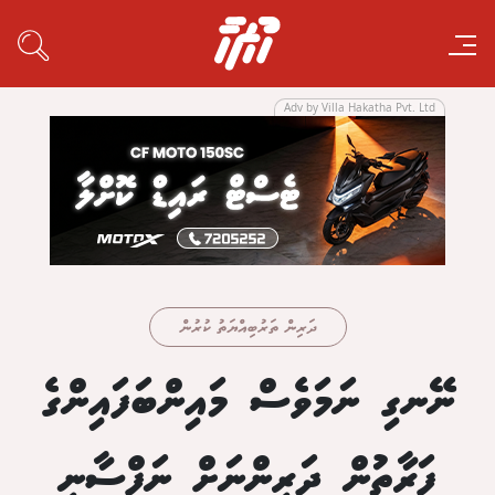
Adv by Villa Hakatha Pvt. Ltd
ދަރިން ތަރުބިއްޔަތު ކުރުން
ނޭނގި ނަމަވެސް މައިންބަފައިންގެ
ފަރާތުން ދަރިންނަށް ނަފްސާނީ