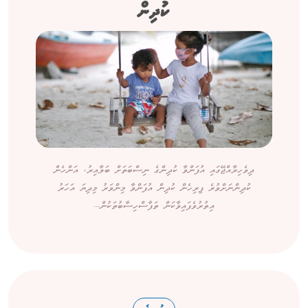
ކުދިން
ދިވެހިރާއްޖޭގައި އުފަންވާ ކުދިންގެ ނިސްބަތަށް ބަލާއިރު، އަންހެން
ކުދިންނަށްވުރެ ފިރިހެން ކުދިން އުފަންވާ މިންވަރު މިދިޔަ އަހަރު
އިތުރުވެފައިވާކަން ތަފާސްހިސާބުތަކުން...