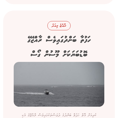
ރާއްޖެ މިއަދު
ހަފުތާ ބަންދުގައިވެސް ރާއްޖޭގެ
ބޮޑުބަޔަކަށް މޫސުން ގޯސް
ކުރިއަށް އޮތް ހަފުތާ ބަންދުގެ ދުވަސްތަކުގައިވެސް ރާއްޖޭގެ އެކި