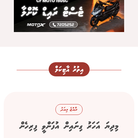
އިތުރު އާޓިކަލް
ރާއްޖެ މިއަދު
މިދިޔަ އަހަރު ގިނައިން އުފަންވީ ފިރިހެން