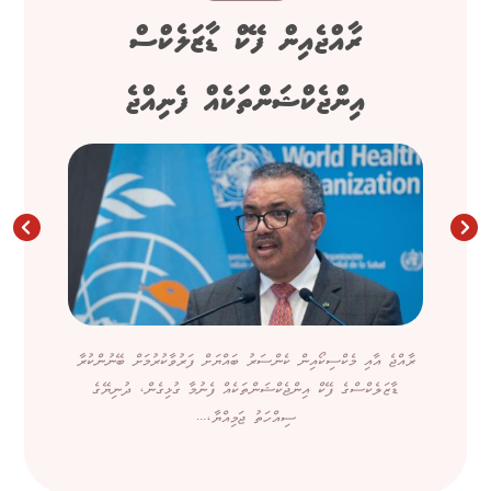
ރާއްޖެއިން ފޭކް ޑާޒަލެކްސް
އިންޖެކްޝަންތަކެއް ފެނިއްޖެ
ރާއްޖެ އާއި މެކްސިކޯއިން ކެންސަރު ބައްޔަށް ފަރުވާކުރުމަށް ބޭނުންކުރާ
ޑާޒަލެކްސްގެ ފޭކް އިންޖެކްޝަންތަކެއް ފެނުމާ ގުޅިގެން، ދުނިޔޭގެ
ސިއްހަތު ޖަމިއްޔާ،...