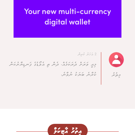
2 އަހަރު ކުރިން
މިއީ ވަރަށް ދެރަކަމެއް. ދެން ތި އެވޯޑުގެ ފަނޑިޔާރުކަން
ކުރާނެ ބަޔަކު ނުވާނެ.
މިތުރު
އިތުރު އާޓިކަލް