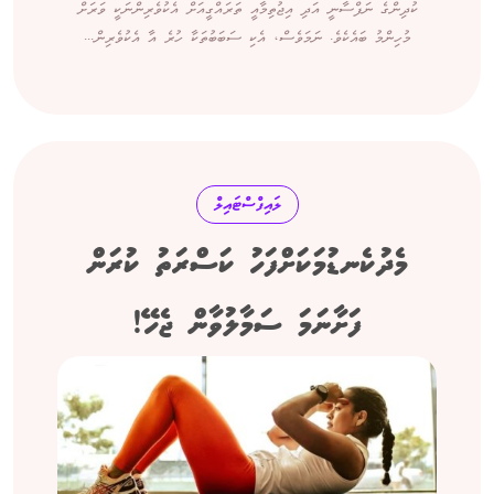
ކުދިންގެ ނަފްސާނީ އަދި އިޖުތިމާއީ ތަރައްގީއަށް އެކުވެރިންނަކީ ވަރަށް
މުހިންމު ބައެކެވެ. ނަމަވެސް، އެކި ސަބަބުތަކާ ހުރެ އާ އެކުވެރިން...
ލައިފްސްޓައިލް
މެދުކެނޑުމަކަށްފަހު ކަސްރަތު ކުރަން
ފަށާނަމަ ސަމާލުވާން ޖެހޭ!