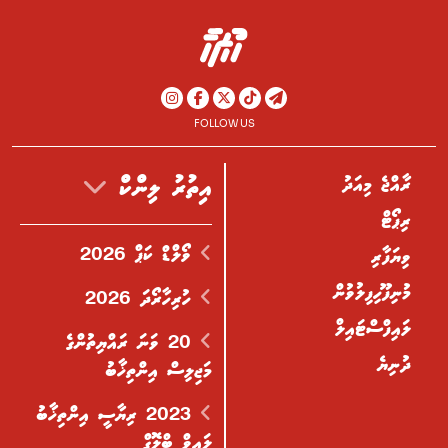
FOLLOW US
ރާއްޖެ މިއަދު
އިތުރު ލިންކް
ރިޕޯޓް
ވޯލްޑް ކަޕް 2026
ވިޔަފާރި
މުނިފޫހިފިލުވުން
ހުރިހާރޯދަ 2026
ލައިފްސްޓައިލް
20 ވަނަ ރައްޔިތުންގެ
ދުނިޔެ
މަޖިލިސް އިންތިޚާބު
2023 ރިޔާސީ އިންތިޚާބު
ލައިވް ބްލޮގް