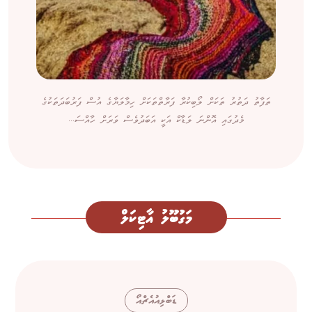
ތަފާތު ދަތުރު ތަކަށް ލޯބިކުރާ ފަރާތްތަކަށް ހިމާލަޔާގެ އުސް ފަރުބަދަތަކުގެ
މެދުގައި އޮންނަ ލަޑާކް އަކީ އަބަދުވެސް ވަރަށް ހާއްސަ...
މަގުބޫލު އާޓިކަލް
ޑަބްލިއުއެޗްއޯ