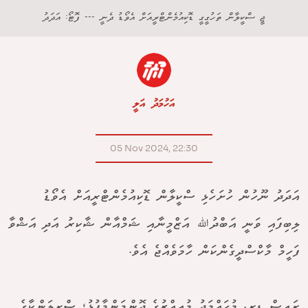
ޖީ ސްކީލާން ތަހުގީގީ ޑޮކިއުމެންޓްރީއަށް އެވޯޑު ދެނީ --- ފޮޓޯ: އަދަދު
އަހުމަދު އަލީ
05 Nov 2024, 22:30
އަދަދު ނޫހުން ހުށަހެޅި ސްކީލާން ޑޮކިއުމެންޓްރީއަށް އެވޯޑު
ލިބިފައި ވަނީ އަބްދުﷲ އަޒްމީނާއި ޝަމްއާން ޝާކިރު އަދި އަޝްވާ
ފަހީމް މާކްސްދީގެންކަން ހާމަވެއްޖެ އެވެ.
ރައީސް ޑރ. މުހައްމަދު މުއިއްޒުގެ ދޮންމަންމާފުޅު، ސްރީލަންކާގެ