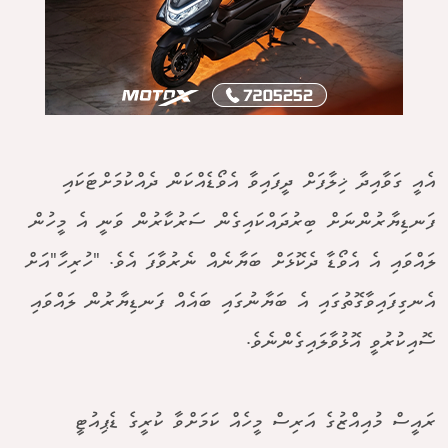
އެއީ ގަވާއިދާ ޚިލާފަށް ދީފައިވާ އެވޯޑެއްކަން ދެއްކުމަށްޓަކައި
ފަނޑިޔާރުންނަށް ބިރުދައްކައިގެން ސަރުކާރުން ވަނީ އެ މީހުން
ލައްވައި އެ އެވޯޑާ ދެކޮޅަށް ބަޔާނެއް ނެރުވާފަ އެވެ. "ހުރިހާ"އަށް
އެނގިފައިވާގޮތުގައި އެ ބަޔާނުގައި ބައެއް ފަނޑިޔާރުން ލައްވައި
ސޮއިކުރުވީ އޮޅުވާލައިގެންނެވެ.
ރައީސް މުއިއްޒުގެ އަރިސް މީހެއް ކަމަށްވާ ކުރީގެ ޑެޕިއުޓީ