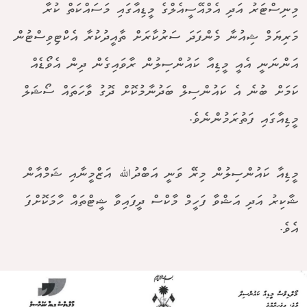
މިނިސްޓަރު އަދި އެމްއޭސީއެލްގެ މީޑިއާގައި މަސައްކަތް ކުރާ
މަރިޔަމް ޝިއުނާ މެންފަދަ ސަރުކާރަށް ތާއީދުކުރާ އެކްޓިވިސްޓުން
އަންނަނީ އެއީ މީޑިއާ ކައުންސިލުން ރާވައިގެން ދިން އެވޯޑެއް
ކަމަށް ބުނެ އެ ކައުންސިލް ބަދުނާމުކޮށް ދޮގު ވާހަތައް ސޯޝަލް
މީޑިއާގައި ފަތުރަމުންނެވެ.
މީޑިއާ ކައުންސިލުން މިރޭ ވަނީ އަބްދުﷲ އަޒްމީނާއި ޝަމްއާން
ޝާކިރު އަދި އަޝްވާ ފަހީމް މާކްސް ދީފައިވާ ޝީޓްތައް ހާމަކޮށްފަ
އެވެ.