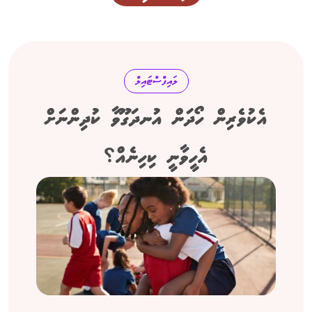
ލައިފްސްޓައިލް
އެކުވެރިން ހޯދަން އުނދަގޫވާ ކުދިންނަށް
އެހީވާނީ ކިހިނެއް؟