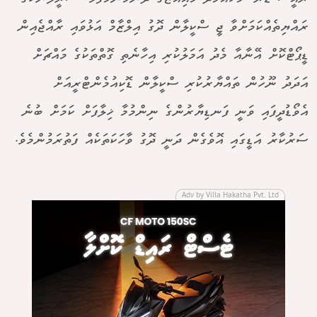
ރައްޔިތެއްކަމަށްވާ ޖީ ސްކީލާން ދޮގު އިލްޒާމް އަޅުވައި ރާއްޖެއިން
ޑީޕޯޓްކޮށް އޭނާއާ މެދު އަމަލުކުރި އިހާނެތި ގޮތްތަކުގެ މައްޗަށް
އަދަދު ނޫހުން ތައްޔާރުކުރި ސްކީލާން ޑޮކިއުމެންޓްރީއަށް
އެވޯޑުދީފައި ވަނީ ފަނޑިޔާރުންގެ ނިންމުމާ ޚިލާފަށް ކަމަށް ބުނެ
ސަރުކާރު އަޑީގައި އޮވެގެން ދަނީ ދޮގު ވާހަކަތަކެއް ފަތުރަމުންމެވެ.
Adv by Villa Hakatha Pvt. Ltd