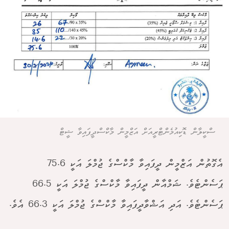
ސްކީލާން ޑޮކިއުމެންޓްރީއަށް އަޒްމީން މާކްސްދީފައިވާ ޝީޓް
އެގޮތުން އަޒްމީން ދީފައިވާ މާކްސްގެ ޖުމްލަ އަކީ 75.6
ޕަސެންޓެވެ. ޝަމްއާން ދީފައިވާ މާކްސްގެ ޖުމްލަ އަކީ 66.5
ޕަސެންޓެވެ. އަދި އަޝްވާދީފައިވާ މާކްސްގެ ޖުމްލަ އަކީ 66.3 އެވެ.