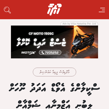
Adv by Villa Hakatha Pvt. Ltd
މޯލްޑިވްސް މީޑިއާ ކައުންސިލް
ސްކީލާންގެ އެވޯޑް އަދަދު ނޫހަށް
ލިބުނީ އަޒްމީނާއި ޝަމްއާން