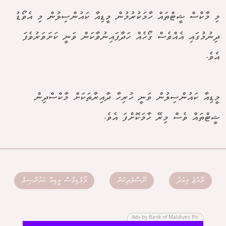
މި މާކްސް ޝީޓްތައް ހާމަކުރުމުން މީޑިއާ ކައުންސިލުން މި އެވޯޑު
ދިނުމުގައި އެއްވެސް ގޯހެއް ހަދާފައިނުވާކަން ވަނީ ކަށަވަރުވެފަ
އެވެ.
މީޑިއާ ކައުންސިލުން ވަނީ ހުރިހާ ދާއިރާތަކަށް މާކްސްދިން
ޝީޓްތައް ވެސް މިރޭ ހާމަކޮށްފަ އެވެ.
ރާއްޖެ މިއަދު
ނޫސްވެރިކަން
މޯލްޑިވްސް މީޑިއާ ކައުންސިލް
Adv by Bank of Maldives Plc