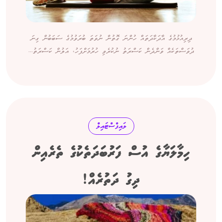
ދިރިއުޅުމުގެ އާދަކާދަތައް ހުންނަ ގޮތުން ނުވަތަ ބުރަވުމުގެ ސަބަބުން ގިނަ
ދުވަސްތަކެއް ވަންދެން ކަސްރަތު ނުކުރެވި ހުރުމަށްފަހު، އަލުން ކަސްރަތު...
ލައިފްސްޓައިލް
ހިމާލަޔާގެ އުސް ފަރުބަދަތެކުގެ ތެރެއިން
ދިގު ދަތުރެއް!