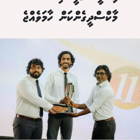
މާކްސްދީގެންކަން ހާމަވެއްޖެ