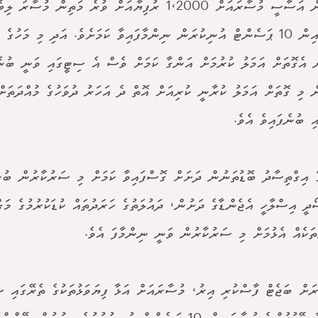
ތެރެއިން އަސާސީ މުސާރައަށް 1،2000 ރުފިޔާއަށް ވުރެ މަތިން މުސ
މުސާރައިން 10 ޕަސެންޓް އުނިކުރަން ނިންމާފައިވާ ކަމަށެވެ. އަދި މި މަހުގ
ް އެގޮތަށް އަމަލު ކުރުމަށް އަންގާ ކަމަށް ވެސް އެ ސިޓީގައި ވަނީ ބުނެ
ް މި ގޮތަށް އަމަލު ކުރާނީ ކުރިއަށް އޮތް ދެ އަހަރު ދުވަހުގެ މުއްދަތަށ
ި ބުނެފައިވެ އެވެ.
ެ އިގްތިސާދު ބޮޑުތަނުން ދަށަށް ގޮސްފައިވާ ކަމަށް މި ސަރުކާރުން ބު
ޯދީ އިސްލާހީ އެޖެންޑާގެ ދަށުން، ދައުލަތުގެ ހަރަދުތައް ކުޑަކުރުމުގެ މަގ
ުތަކެއް އެޅުމަށް މި ސަރުކާރުން ވަނީ ނިންމާފަ އެވެ.
ރަށް ބަޖެޓް ފާސްކުރި އިރު، މުސާރައަށް އަޅާ ފިޔަވަޅުތަކުގެ ތެރޭގައި ސ