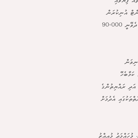
ޭންކްތައް ފިޔަވައި
ިތަކުގެ މުވައްޒަފުންގެ މުސާރައިން ވެސް 10 ޕަސެންޓް އުނިކުރަން
ވަނީ ނިންމާފަ އެވެ. ހަމައެއާއެކު ކުންފުނިތަކުގެ ވެރިންނަށް އެންމެ ބޮޑުކޮށް ދެވޭނީ 90،000
ނިވަން
 އުނިކުރުމަށް ކަމާބެހޭ
އަދި ރައްޔިތުންގެ
ުރުމަށް އެ ފަރާތްތަކުގައި އެދުމަށް
މުހައްމަދު މުއިއްޒު