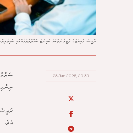
ރައީސް މުއިއްޒުގެ ވަޒީރުންތަކެއް ކެބިނެޓް ބައްދަލުވުމެއްގައި ބައިވެރިވ
28 Jan 2025, 20:39
ނިންމި 
ރައީސް 
އެވެ.