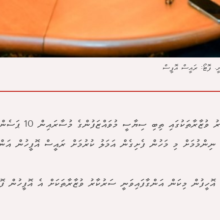
ަނީ. ފޮޓޯ: ރައީސް އޮފީސް
ސަރުކާރު ވުޒާރާތަކުގައި ތިބި
ނިންމުމަށް މި މަހުން ފެށިގެން އަމަލު ކުރުމަށް ރައީސް އޮފީހުން އަންގ
އޮހީފުން މިކަން އަންގާފައިވަނީ ސަރުކާރު ވުޒާރާތަކަށް އެ އޮފީހުން ފޮ