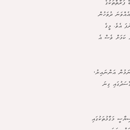
ާރަ ލިބޭ ފަރާތްތަކުގެ
ެ އެއްވަނަ ދުވަހުން
ފަ އެވެ. މީގެ
ް ކަމަށް ވެސް އެ
ނަމުން އަންނައިރު،
ްސަދުގައި ގިނަ
ިޔާސީ މަގާމުތަކުގައި