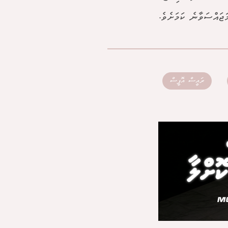
ރައީސް އޮފީސް