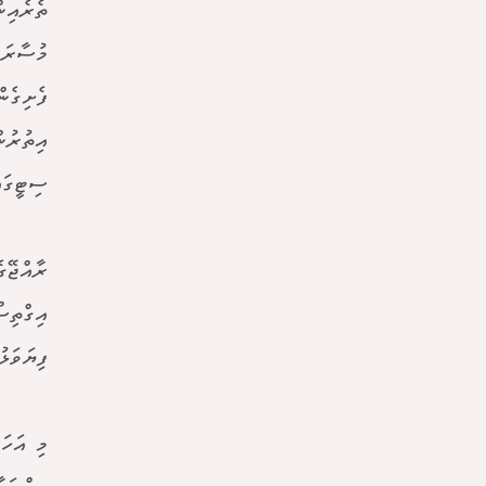
ފެށިގެނ
އިތުރުނ
ސިޓީގައ
ރާއްޖޭގ
އިގްތިސ
ފިޔަވަޅ
މި އަހަ