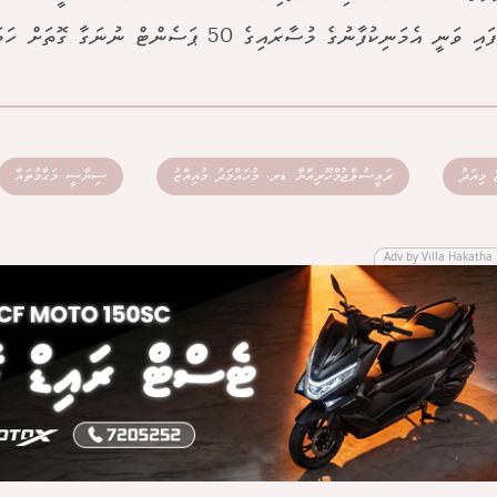
ނީ އެމަނިކުފާނުގެ މުސާރައިގެ 50 ޕަސެންޓް ނުނަގާ ގޮތަށް ހަމަޖައްސަވާނެ ކަމަށެވެ.
ެ މިއަދު
ރައީސުލްޖުމްހޫރިއްޔާ ޑރ. މުހައްމަދު މުއިއްޒު
ސިޔާސީ މަގާމުތައް
Adv by Villa Hakatha 