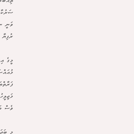
ރުފިޔާ 
މީގެ އި
ފަރާތްތ
ވެސް ވަ
މި ބަދަ