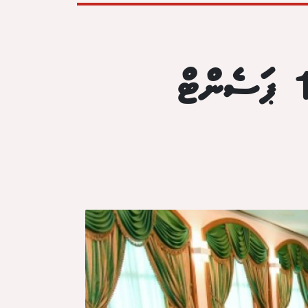
ސިޔާސީ މުވައްޒަފުންގެ މުސާރައިން 10 ޕަސެންޓް