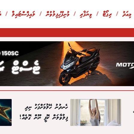
 މިއަދު
/
ރިޕޯޓް
/
ވިޔަފާރި
/
މުނިފޫހިފިލުވުން
/
ލައިފްސްޓައިލް
/
ދ
ހެނދުނު ހޭލުމަށްފަހު ނިދި
ފިލުވާލަން ކޮފީ ނޫން ގޮތެއް!