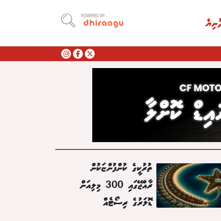
POWERED BY
ުނިޔެ
ތުރުކީގެ ކުންފުންޏަކުން
ރާއްޖޭގައި 300 މިލިއަން
ޑޮލަރުގެ ރިސޯޓެއް