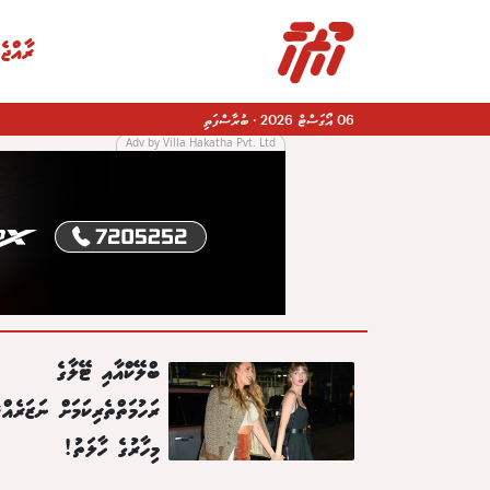
ރާއްޖެ
06 އޯގަސްޓް 2026
·
ބުރާސްފަތި
Adv by Villa Hakatha Pvt. Ltd
|
ބްލޭކްއާއި ޓޭލާގެ
ރަހުމަތްތެރިކަމަށް ނަޒަރެއް،
މިހާރުގެ ހާލަތު!