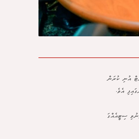
 ސިޔާސީ މުވައްޒަފުންގެ މުސާރައިން 10 ޕަސެންޓް އުނި ކުރަން
ައިފި އެވެ.
ނުވި ސިޓީއެއްގަ