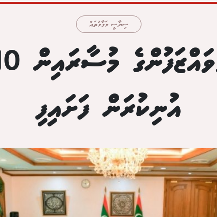
ސިޔާސީ މަގާމުތައް
އުނިކުރަން ފަށައިފި