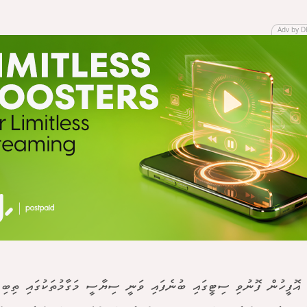
Adv by D
އޮފީހުން ފޮނުވި ސިޓީގައި ބުނެފައި ވަނީ ސިޔާސީ މަގާމުތަކުގައި ތިބި މ