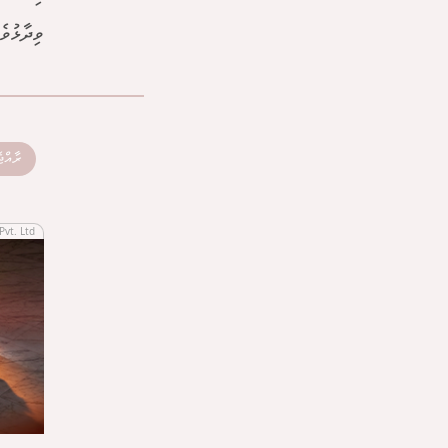
ވިދާޅުވެފައި ވަ
ރާއްޖ
Pvt. Ltd