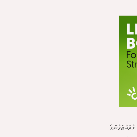
ުވައްޒަފުންގެ