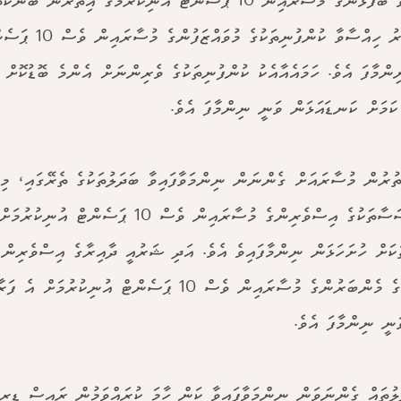
ތިއްބަވާ ބޭފުޅުންގެ މުސާރައިން 10 ޕަސެންޓް އުނިކުރުމުގެ އިތުރުން ބ
ސަރުކާރު ހިއްސާވާ ކުންފުނ
ކަމަށް ކަނޑައަޅަން ވަނީ ނިންމާފަ އެވެ.
ތުރުން މުސާރައަށް ގެންނަން ނިންމަވާފައިވާ ބަދަލުތަކުގެ ތެރޭގައި، މި
މުއައްސަސާތަކުގެ އިސްވެރިންގެ މުސާރައިން ވެސް 10 ޕަސެންޓް
ަކަށް ހުށަހަޅަން ނިންމާފައިވެ އެވެ. އަދި ޝަރުއީ ދާއިރާގެ އިސްވެރިން 
މަޖިލީހުގެ މެންބަރުންގެ މުސާރައިން ވެސް 10 ޕަސެންޓް އުނިކ
ނީ ނިންމާފަ އެވެ.
ލުތައް ގެންނަވަން ނިންމަވާފައިވާ ކަން ހާމަ ކުރައްވަމުން ރައީސް ޑރ. 