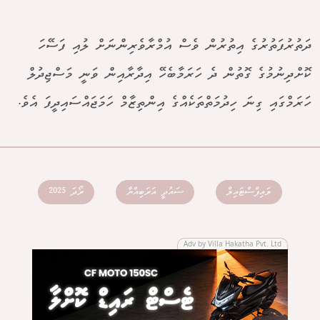
ދަތުރުފަތުރުގެ އިތުރުން ވެސް އުމްރާވެރިންނަށް ލުއި ފަސޭހަ
ކޮށްދިނުމުގެ ގޮތުން ދެ ހަރަމާބެހޭ އިދާރާއިން ވަނީ މަސްޖިދުލް
ހަރަމްގައި ގިނަ ހިދުމަތްތަކެއްގެ އިންތިޒާމް ހަމަޖައްސައިދީފަ އެވެ.
ލައިފްސްޓައިލް
ސައުދީ އަރަބިއްޔާ
ރޯދަ 2025
Adv by Villa Hakatha Pvt. Ltd