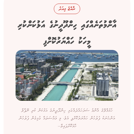
ރާއްޖެ މިއަދު
އާންމުތަނެއްގައި ހިންދޫދީނުގެ އަޅުކަންކުރި
މީހަކު ހައްޔަރުކޮށްފި
ހުޅުމާލޭގެ އާންމު ސަރަހައްދެއްގައި ހިންދޫދީނުގެ އަޅުކަން ކުރި ނޭޕާލް
އަންހެނަކު ފުލުހުން ހައްޔަރުކޮށްފި އެވެ. މި މައްސަލައާ ގުޅިގެން ފުލުހުން
ހާމަކޮށްފައިވާ...