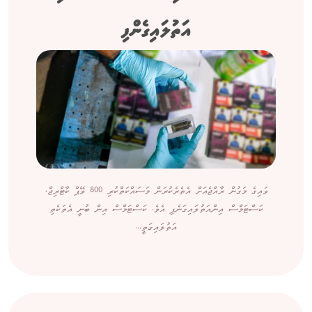
އަތުލައިގެންފި
ވައިގެ މަގުން ރާއްޖެއަށް އެތެރެކުރަން މަސައްކަތްކުރި 800 ވޭޕް ކާޓްރިޖް،
ކަސްޓަމްސް އިންއަތުލައިގަނެފި އެވެ. ކަސްޓަމްސް އިން ބުނީ އެތަކެތި
އަތުލައިގަތީ...