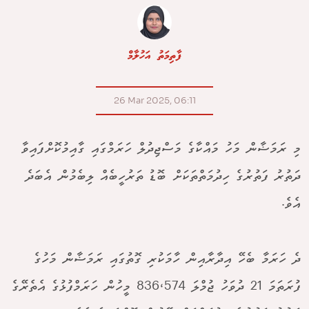
ފާތިމަތު އަހުލާމް
26 Mar 2025, 06:11
މި ރަމަޟާން މަހު މައްކާގެ މަސްޖިދުލް ހަރަމްގައި ގާއިމުކޮށްފައިވާ
ދަތުރު ފަތުރުގެ ހިދުމަތްތަކަށް ބޮޑު ތަރުހީބެއް ލިބެމުން އެބަދެ
އެވެ.
ދެ ހަރަމާ ބެހޭ އިދާރާއިން ހާމަކުރި ގޮތުގައި ރަމަޟާން މަހުގެ
ފުރަތަމަ 21 ދުވަހު ޖުމްލަ 836،574 މީހުން ހަރަމްފުޅުގެ އެތެރޭގެ