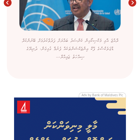
ރާއްޖެ އާއި މެކްސިކޯއިން ކެންސަރު ބައްޔަށް ފަރުވާކުރުމަށް ބޭނުންކުރާ
ޑާޒަލެކްސްގެ ފޭކް އިންޖެކްޝަންތަކެއް ފެނުމާ ގުޅިގެން، ދުނިޔޭގެ
ސިއްހަތު ޖަމިއްޔާ،...
Adv by Bank of Maldives Plc