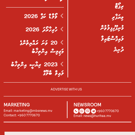
ރިޕޯޓް
ވޯލްޑް ކަޕް 2026
ވިޔަފާރި
މުނިފޫހިފިލުވުން
ހުރިހާރޯދަ 2026
ލައިފްސްޓައިލް
20 ވަނަ ރައްޔިތުންގެ
ދުނިޔެ
މަޖިލިސް އިންތިޚާބު
2023 ރިޔާސީ އިންތިޚާބު
ލައިވް ބްލޮގް
ADVERTISE WITH US
MARKETING
NEWSROOM
Email:
marketing@mbsnews.mv
+960 7770670
Contact: +960 7770670
Email:
news@hurihaa.mv