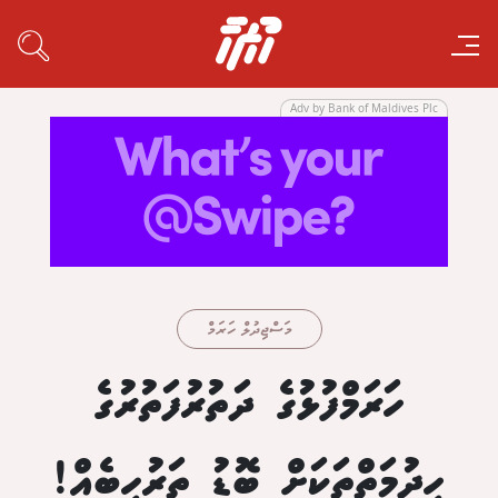
Adv by Bank of Maldives Plc
މަސްޖިދުލް ހަރަމް
ހަރަމްފުޅުގެ ދަތުރުފަތުރުގެ
ހިދުމަތްތަކަށް ބޮޑު ތަރުހީބެއް!