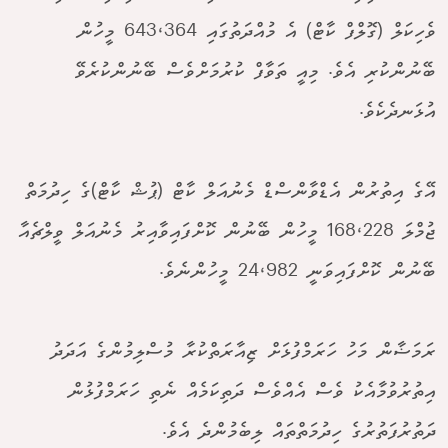
ވެހިކަލް (ގޮލްފް ކާޓް) އެ މުއްދަތުގައި 643،364 މީހުން
ބޭނުންކުރި އެވެ. މިއީ ތަވާފް ކުރުމަށްވެސް ބޭނުންކުރެވޭ
އުޅަނދެކެވެ.
އޭގެ އިތުރުން އެޑްވާންސްޑް މެނުއަލް ކާޓް (ޕުޝް ކާޓް)ގެ ހިދުމަތް
ޖުމްލަ 168،228 މީހުން ބޭނުން ކޮށްފައިވާއިރު މެނުއަލް ވީލްޗެއާ
ބޭނުން ކޮށްފައިވަނީ 24،982 މީހުންނެވެ.
ރަމަޟާން މަހު ހަރަމްފުޅަށް ޒިއާރަތްކުރާ މުސްލިމުންގެ އަދަދު
އިތުރުވުމާއެކު ވެސް އެއްވެސް ދަތިކަމެއް ނެތި ހަރަމްފުޅުން
ދަތުރުފަތުރުގެ ހިދުމަތްތައް ލިބެމުންދެ އެވެ.