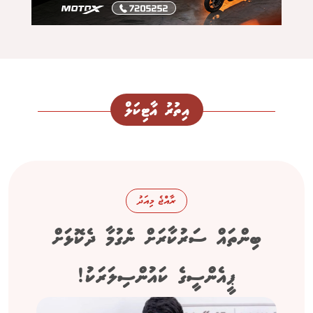
އިތުރު އާޓިކަލް
ރާއްޖެ މިއަދު
ބިންތައް ސަރުކާރަށް ނެގުމާ ދެކޮޅަށް
ޕީއެންސީގެ ކައުންސިލަރަކު!