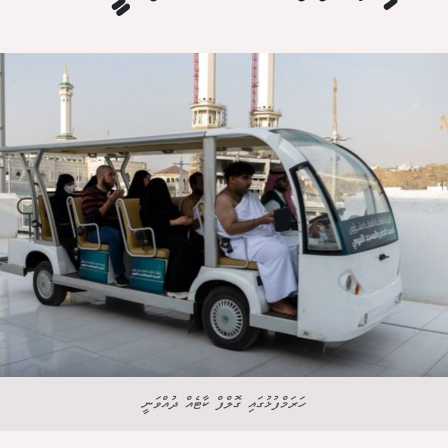
ހަރަމްފުޅުގައި ގޮލްފް ކާޓެއް ދުއްވަނީ