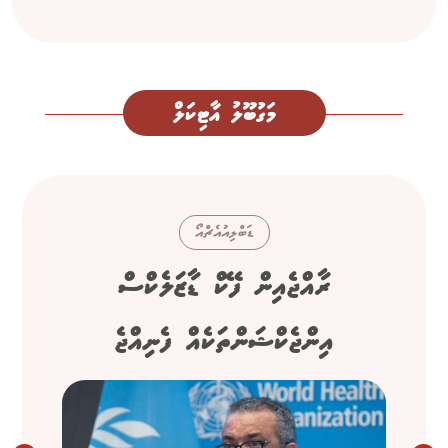
މަގުބޫލު އާޓިކަލް
ޑަބްލިއުއެޗްއޯ
ރާއްޖެއިން ފޭކް ޑާޒަލެކްސް
އިންޖެކްޝަންތަކެއް ފެނިއްޖެ