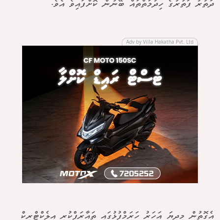
ދަތުރު ފަތުރުގެ ހިދުމަތްތައް ބޭނުން ކޮށްފައިވެ އެވެ.
Adv by Villa Hakatha Pvt. Ltd
އެގޮތުން މިދިޔަ އަހަރު ހަރަމްފުޅުގައި ތައާރަފްކުރި އިލެކްޓްރިކް