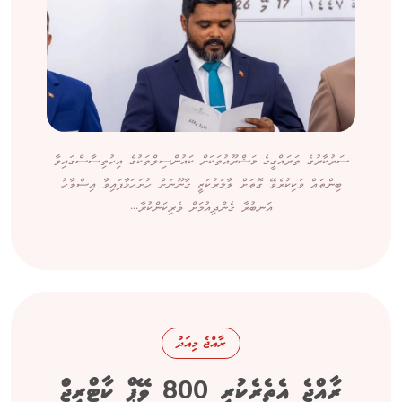
ސަރުކާރުގެ ތަރައްގީގެ މަޝްރޫއުތަކަށް ކައުންސިލްތަކުގެ އިހުތިސާސްގައިވާ
ބިންތައް ވަކިކުރެވޭ ގޮތަށް ލާމަރުކަޒީ ގާނޫނަށް ހުށަހަޅާފައިވާ އިސްލާހު
އަނބުރާ ގެންދިއުމަށް ވެރިކަންކުރާ...
ރާއްޖެ މިއަދު
ރާއްޖެ އެތެރެކުރި 800 ވޭޕް ކާޓްރިޖް