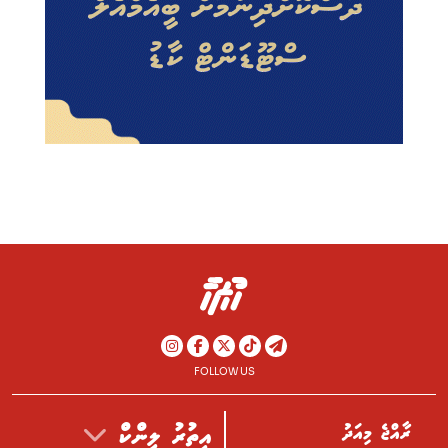
FOLLOW US
ރާއްޖެ މިއަދު
އިތުރު ލިންކް