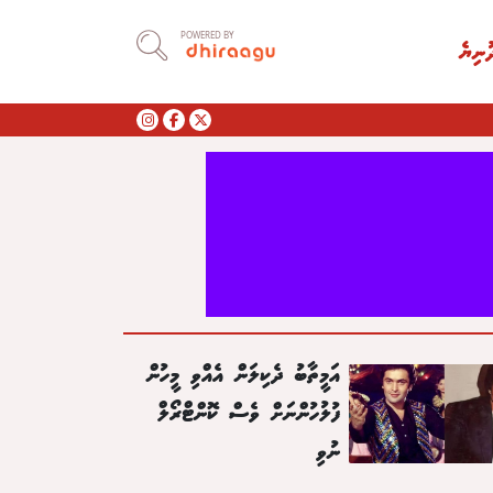
POWERED BY
ުނިޔެ
އަމީތާބު ދެކިލަން އެއްވި މީހުން
ފުލުހުންނަށް ވެސް ކޮންޓްރޯލް
ނުވި