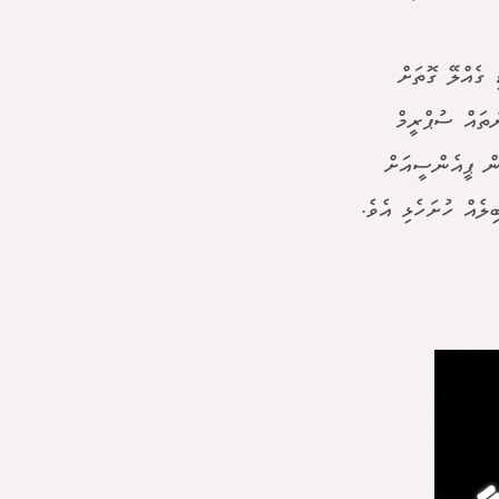
 ގެއްލޭ ގޮތަށް
ތައް ސުޕްރީމް
ން ޕީއެންސީއަށް
ލެއް ހުށަހެޅި އެވެ.