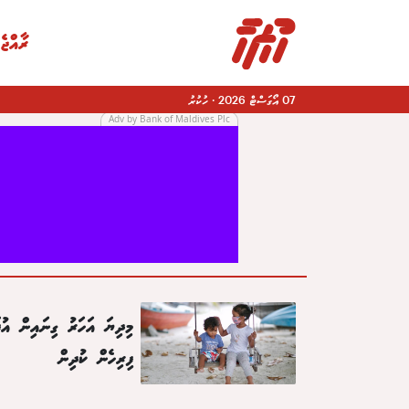
ރާއްޖެ
07 އޯގަސްޓް 2026
·
ހުކުރު
Adv by Bank of Maldives Plc
|
މިދިޔަ އަހަރު ގިނައިން އުފ
ފިރިހެން ކުދިން