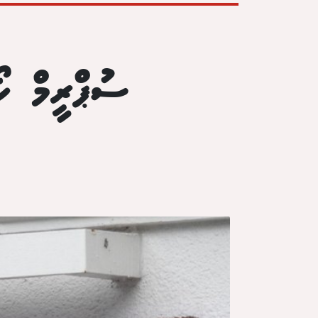
ސުޕްރީމް ކޯ