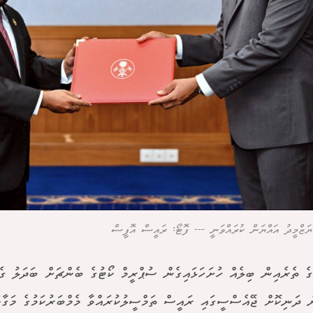
ޔަޒްމީދު އައްޔަން ކުރައްވަނީ --- ފޮޓޯ: ރައީސް އޮފީސް
ުގެ ތެރެއިން ބިލެއް ހުށަހަޅައިގެން ސުޕްރީމް ކޯޓުގެ ބެންޗަށް ބަދަލު ގެ
ް ދަނިކޮށް ޖޭއެސްސީގައި ރައީސް ތަމްސީލުކުރައްވާ މެމްބަރުކަމުގެ މަގާމު