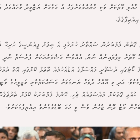
ކުއްލި ގޮތަކަށް ވަކި ކުރެއްވުމަށްފަހު އެ މަގާމަށް ޔަޒްމީދު މުހައްމަދު އ
ިއްތިފާގެވެ.
ަ ގޮތުން މެމްބަރުން ސައްތާރު ހުށަހެޅި އެ ބިލަށް ޕީއެންސީގެ ހުރިހާ މ
ޭ ގޮތަށް ވިޕްލައިނެއް ނެރެ, އެއްވެސް މަޝްވަރާއަކަށް ފުރުސަތު ނުދީ އ
ް ކޯޓުގައި ދުސްތޫރީ މައްސަލާގެ އަޑުއެހުމެއް ތާވަލް ކޮށްފައި އޮތް ދުވަހ
ާގެކެވެ. އަދި މި އޮއްހާ ދުވަހު ރަނގަޅަށް މަސައްކަތްކުރި މަޖިލީހުގެ ވޯޓ
ު ކުއްލި ގޮތަކަށް މައްސަލައެއް ޖެހި, ކޮންމެ މެމްބަރަކު ކޮޅަށް ތެދުވެގެނ
ހުން ވޯޓު ދޭން ޖެހުން ވެސް ވީ ހަމަ ބޮޑުވެގެންވާ އިއްތިފާގަކަށެވެ.