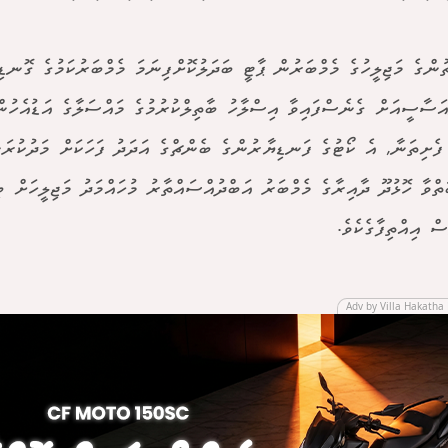
ުންގެ މަޖިލީހުގެ މެމްބަރުން ޕާޓީ ބަދަލުކޮށްފިނަމަ މެމްބަރުކަމުގެ ގޮނޑި
ަސާސީއަށް ގެނެސްފައިވާ އިސްލާހު ބާތިލްކުރުމުގެ މައްސަލާގެ އަޑުއެހުން
ފެށިތަނާ, އެ ކޯޓުގެ ފަނޑިޔާރުންގެ ބެންޗްގެ އަދަދު ފަހަކަށް މަދުކުރަ
ްވާ ހޮޅުދޫ ދާއިރާގެ މެމްބަރު އަބްދުއްސައްތާރު މުހައްމަދު މަޖިލީހަށް ބި
ް އިއްތިފާގެކެވެ.
Adv by Villa Hakatha 