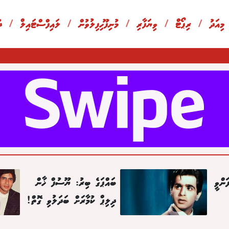
 މިއަދު
/
ރިޕޯޓް
/
ވިޔަފާރި
/
މުނިފޫހިފިލުވުން
/
ލައިފްސްޓައިލް
/
ދ
ަންވީ
ބައްޕަގެ ބިރު: ޔޫސުފް ޚާން
ދިލިޕް ކުމާރަށް ބަދަލުވި ގޮތް!