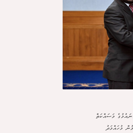
ނައުމުގެ މަސައްކަތް
ން މުހައްމަދު