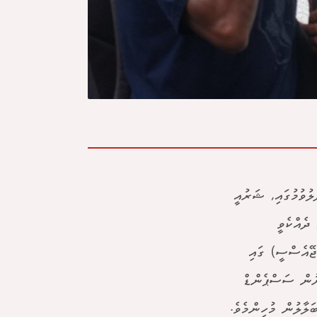
ުވުމުގައި, ޝަރުއީ
ދެއްކެވީ
ޖޭއެސްސީ) ގައި
ރުން ސަސްޕެންޑް
ބަލާލުން މުހިންމެވެ.