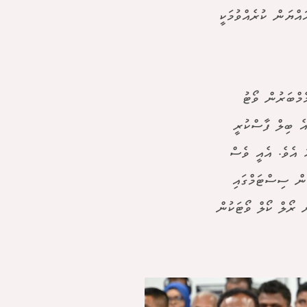
ައްޔަން ކުރެއްވުމަކީ
ެމްބަރުން ވޯޓު
ެ ބިލް ފާސްކުރީ
ު އެވެ. އެއީ ވެސް
ިން ސިސްޓަމްގައި
ް ރޯލް ކޯލް ވޯޓަކުން