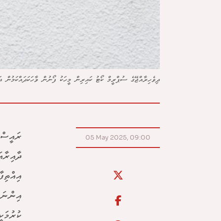
ދިވެހިރާއްޖޭގެ ސުޕްރީމް ކޯޓު ކައިރިން މީހަކު ފޯނުން ވާހަކަދައްކަމުން ދ
ރައީސް 
05 May 2025, 09:00
ދާއިރާއ
އިއްތިފ
އިންނަވ
ކުރުމަކީ