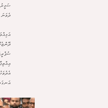
ސަމީރު 
ދެވަނަ އ
އަމިއްލ
ދޭންޖެހ
ސުޕްރީމ
އިއްތިފ
އެދުވަހ
އަނގަބަ