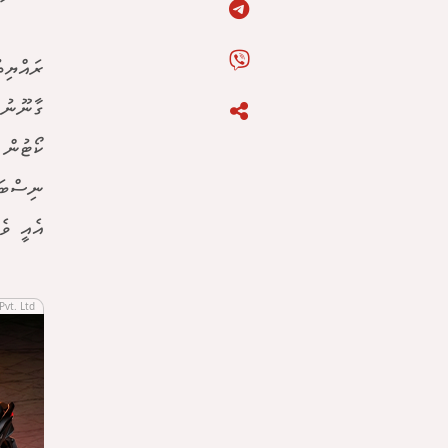
ރައްޔިތ
ގާނޫނުއ
ކޯޓުން 
ނިސްބަތ
އެއީ ވެސ
Pvt. Ltd