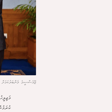
ޖޭއެސްސީގެ މެންބަރުކަމަށް 
މަޖިލީހ
ކުރަމުނ