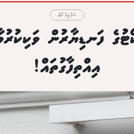
ސުޕްރީމް ކޯޓު
ޓުގެ ފަނޑިޔާރުން ވަކިކުރުމާ 
އިއްތިފާގުތައް!