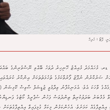
ަނީ. ފޮޓޯ | ހުރިހާ
ޑރ. މުހައްމަދު މުއިއްޒު ހޮނިހިރު ދުވަހު ބޭއްވި ނޫސްވެރިންގެ ބައްދަލ
ަށް ސަރުކާރުން ނުފޫޒު ފޯރުވާކަމުގެ ތުހުމަތުތަކަށް އިންކާރު ކުރައްވައި 
ާގެއްގެ ވާހަކަ އެވެ. އެމަނިކުފާނު ވިދާޅުވީ ޖުޑީޝަލް ސާވިސް ކޮމިޝަން (
ާ މެމްބަރު ބަދަލުކުރިތާ ތިންދުވަސް ފަހުން ސުޕްރީމް ކޯޓުގެ ފަނޑިޔާ
 އިއްތިފާގެއް ކަމަށެވެ. އެހެންކަމުން މިކަމާ ގުޅިފައިވާ އިއްތިފާގުތަކަށް 