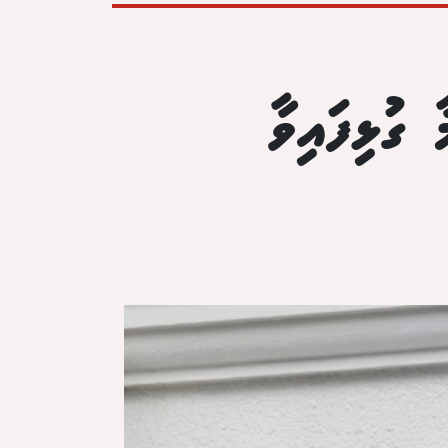
ގުޅިފައިވާ