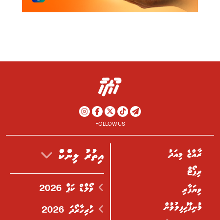
FOLLOW US
ރާއްޖެ މިއަދު
އިތުރު ލިންކް
ރިޕޯޓް
ވޯލްޑް ކަޕް 2026
ވިޔަފާރި
މުނިފޫހިފިލުވުން
ހުރިހާރޯދަ 2026