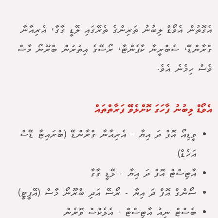
އެގޮތުން އެވޯޑް ލިބުނު ތަރިންގެ ތެރޭގައި ލޭޑީ ގާގާ، އެރިއާނާ
ގްރާންޑޭ، ސެބްރީނާ ކާޕެންޓާ، ރޯސޭގެ އިތުރުން ބްރޫނޯ މާސް
ވެސް ހިމެނެ އެވެ.
އެވޯޑް ލިބުނު ފާހަގަ ކޮށްލެވޭ ފަރާތްތައް
ވީޑިއޯ އޮފް ދަ އިޔާ - އެރިއާނާ ގްރާންޑޭ (ބްރައިޓާ ޑޭސް
އަހެޑް)
އާޓިސްޓް އޮފް ދަ އިޔާ - ލޭޑީ ގާގާ
ސޯންގް އޮފް ދަ އިޔާ - ރޯސޭ އަދި ބްރޫނޯ މާސް (އޭޕީޓީ)
ބެސްޓް ނިއު އާޓިސްޓް - އެލެކްސް ވޮރެން