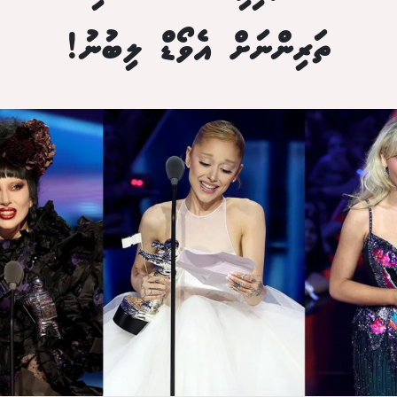
ތަރިންނަށް އެވޯޑް ލިބުނު!