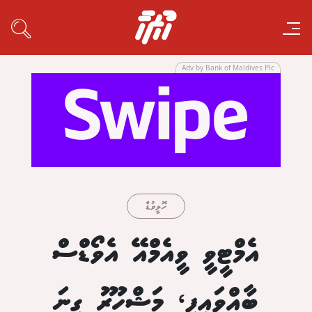
Adv by Bank of Maldives Plc
ހޮލީވުޑް
އެމްޓީވީ ވީއެމްއޭ އެވޯޑްސް
ބާއްވައިފި، މަޝްހޫރު ގިނަ