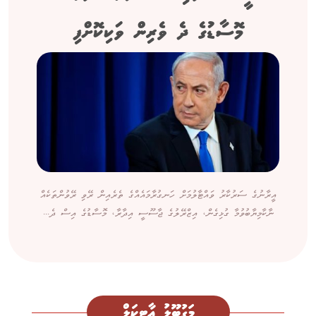
މޮސާޑުގެ ދެ ވެރިން ވަކިކޮށްފި
އީރާނުގެ ސަރުކާރު ވައްޓާލުމަށް ހަނގުރާމައެއްގެ ތެރެއިން ރޭވި ރޭވުންތަކެއް
ނާކާމިޔާބުވުމާ ގުޅިގެން، އިޒްރޭލުގެ ޖާސޫސީ އިދާރާ، މޮސާޑުގެ އިސް ދެ...
މަގުބޫލު އާޓިކަލް