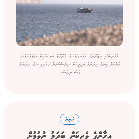
އެމެރިކާއާއި އިޒްރޭލުގެ އުޅަނދުފަހަރު ހޮރްމޫޒް ކަނޑުއޮޅިން ދަތުރުކުރުން
މަނާކުރާ ބިލެއް އީރާނުގެ މަޖިލީހުން ދިރާސާކުރަން ފަށައިފި އެވެ. އީރާނުގެ
ފާސް ނިއުސް...
ދުނިޔެ
އީރާންގެ ވެރިކަން ބަދަލު ނުވުމުން