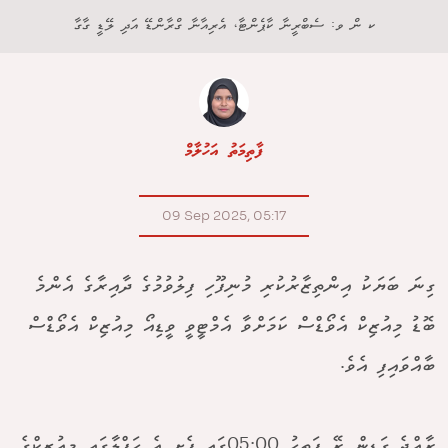
ކ ން ވ: ސެބްރީނާ ކާޕެންޓާ، އެރިއާނާ ގްރާންޑޭ އަދި ލޭޑީ ގާގާ
ފާތިމަތު އަހުލާމް
09 Sep 2025, 05:17
ގިނަ ބަޔަކު އިންތިޒާރުކުރި މުނިފޫހި ފިލުވުމުގެ ދާއިރާގެ އެންމެ
ބޮޑު މިއުޒިކް އެވޯޑްސް ކަމަށްވާ އެމްޓީވީ ވީޑިއޯ މިއުޒިކް އެވޯޑްސް
ބާއްވައިފި އެވެ.
ރާއްޖެ ގަޑިން ރޭ ފަތިހު 05:00ގައި ފެށި އެ ހަފްލާގައި މިއުޒިކްގެ