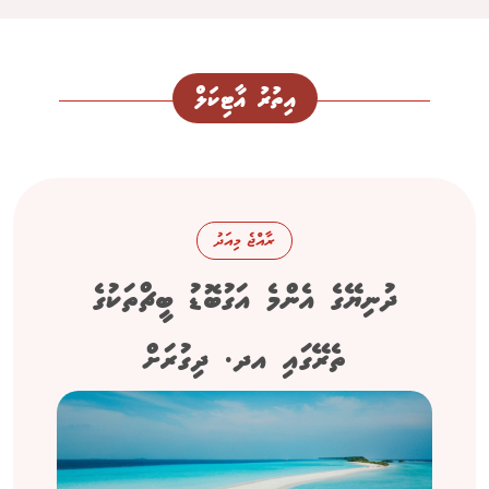
އިތުރު އާޓިކަލް
ރާއްޖެ މިއަދު
ދުނިޔޭގެ އެންމެ އަގުބޮޑު ބީޗްތަކުގެ
ތެރޭގައި އދ. ދިގުރަށް