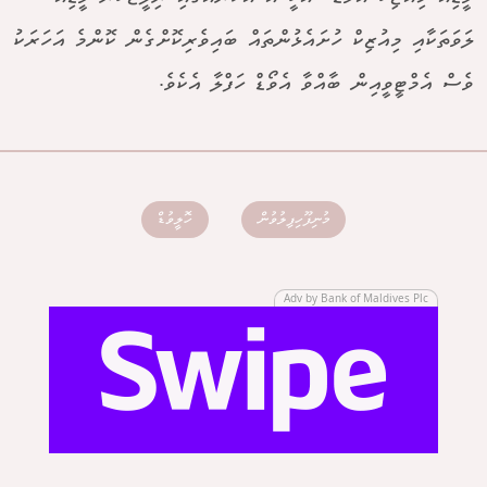
ލަވަތަކާއި މިއުޒިކް ހުށައެޅުންތައް ބައިވެރިކޮށްގެން ކޮންމެ އަހަރަކު
ވެސް އެމްޓީވީއިން ބާއްވާ އެވޯޑް ހަފްލާ އެކެވެ.
މުނިފޫހިފިލުވުން
ހޮލީވުޑް
Adv by Bank of Maldives Plc