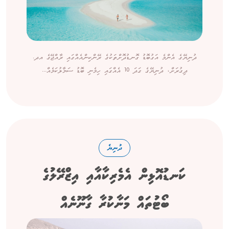
ދުނިޔޭގެ އެންމެ އަގުބޮޑު ގޮނޑުދޮށްތަކުގެ ރޭންކިންއެއްގައި ރާއްޖޭގެ އދ.
ދިގުރަށް، ދުނިޔޭގެ ގަދަ 10 އެއްގައި ހިމެނި ބޮޑު ސަމާލުކަމެއް...
ދުނިޔެ
ކަނޑުއޮޅިން އެމެރިކާއާއި އިޒްރޭލުގެ
ބޯޓުތައް މަނާކުރާ ގާނޫނެއް