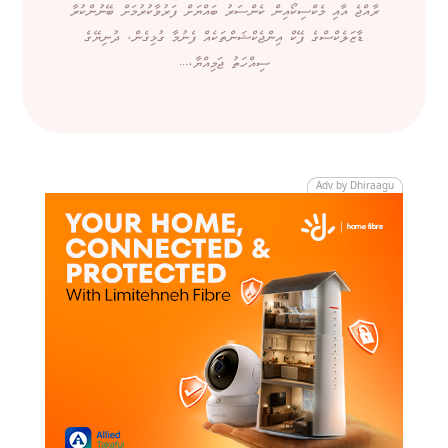
ރާއްޖެ އާއި މެކްސިކޯއިން ކެންސަރު ބައްޔަށް ފަރުވާކުރުމަށް ބޭނުންކުރާ
ޑާޒަލެކްސްގެ ފޭކް އިންޖެކްޝަންތަކެއް ފެނުމާ ގުޅިގެން، ދުނިޔޭގެ
ސިއްހަތު ޖަމިއްޔާ،...
Adv by Dhiraagu