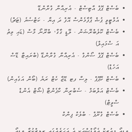
ބެސްޓް ޕޮޕް އާޓިސްޓް - އެރިއާނާ ގްރާންޑޭ
އެމްޓީވީ ޕުޝް ޕާފާމެންސް އޮފް ދަ އިޔާ - ކަޓްސެޔެ (ޓަޗް)
ބެސްޓް ކޮލެބްރޭޝަން - ލޭޑީ ގާގާ، ބްރޫނޯ މާސް (ޑައި ވިތު
އަ ސްމައިލް)
ބެސްޓް ޕޮޕް ސޯންގް - އެރިއާނާ ގްރާންޑޭ (ބްރައިޓާ ޑޭސް
އަހެޑް)
ބެސްޓް ކޭޕޮޕް - ލިސާ ފޓ ޑޮޖާ ކެޓް ރަޔެ (ބޯން އަގެއިން)
ބެސްޓް އަލްބަމް - ސެބްރީނާ ކާޕެންޓާ (ޝޯޓް އެންޑް
ސްވީޓް)
ބެސްޓް ގްރޫޕް - ބްލެކް ޕިންކް
ވީޑިއޯ މިއުޒިކް އެވޯޑްސްއަކީ އެ އަހަރެއްގައި ރިލީޒްކުރާ ވީޑިއޯ