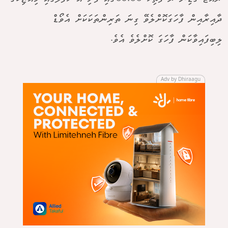
ދާއިރާއިން ފާހަގަކޮށްލެވޭ ގިނަ ތަރިންތަކަކަށް އެވޯޑް
ލިބިފައިވާކަން ފާހަގަ ކޮށްލެވެ އެވެ.
Adv by Dhiraagu