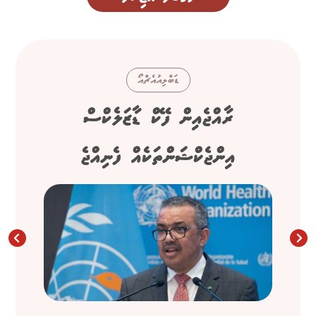
ޑަބްލިއުއެޗްއޯ
ރާއްޖެއިން ފޭކް ޑާޒަލެކްސް
އިންޖެކްޝަންތަކެއް ފެނިއްޖެ