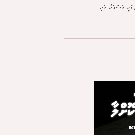
ކަކީ ގަސްގަހާ ގެހި