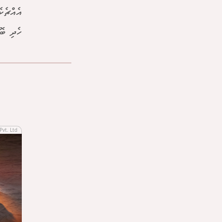
އެއްޗެކ
ހެދި ބޮޑ
Pvt. Ltd