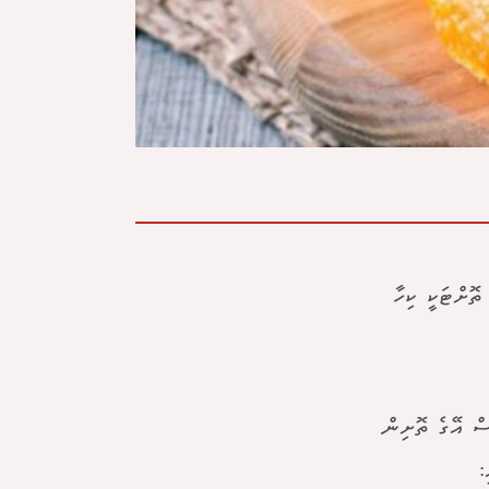
ތޮށްޓަކީ ކިހާ
ސް އޭގެ ތޮށިން
: