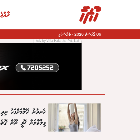
ރާއްޖެ
06 އޯގަސްޓް 2026
·
ބުރާސްފަތި
Adv by Villa Hakatha Pvt. Ltd
|
ހެނދުނު ހޭލުމަށްފަހު ނިދި
ފިލުވާލަން ކޮފީ ނޫން ގޮތެއ