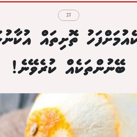
މޭވާ
ެއުމަށްފަހު ތޮށިތައް އުކާނުލ
ބޭނުންތަކެއް ކުރެވޭނެ!