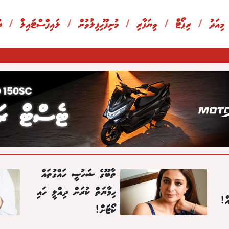
 މިއަދު
/
ރިޕޯޓް
/
ވިޔަފާރި
/
މުނިފޫހިފިލުވުން
/
ލައިފްސްޓައިލް
/
ދ
ތާބޫގެ ޝަހުސީ ހައްގުތައް
ހިމާޔަތް ކުރަން ދިއްލީ ހައި
ް!
ކޯޓަށް!