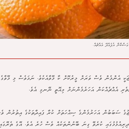
ަސްކާނާ އުފެއްދޭ އެއްޗެއް.
ަކީ އެންމެން ވެސް ވަރަށް މީރުކޮށް ކާ މޭވާއެކެވެ. ނަމަވެސް މި މޭވާގެ 
ެރި އެއްޗެއްކަން އަހަރެމެންނަށް މިއޮތީ ނޭނގި އެވެ.
ުގެ ސަބަބުން އަހަރުމެންގެ ސިއްހަތަށް ކުރާ ފައިދާތަކުގެ އިތުރުން ވެ
ދިރިއުޅުމުގައި ކުރެވޭ ގިނަ ބޭނުންތަކެއް ވެސް ހުރެ އެވެ. އޭގެ ތެރޭގައި