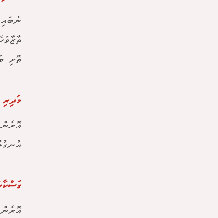
ނުބައިވ
ތާޒާވަހ
ތޮށި ބަ
މަދިރި 
އޮރެންޖ
އުނގުޅު
ގަސްކާނ
އޮރެންޖ