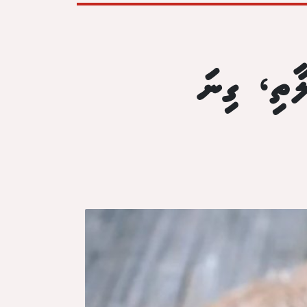
ާތި، ގިނަ