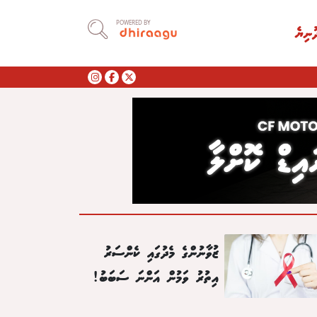
POWERED BY
ުނިޔެ
ޒުވާނުންގެ މެދުގައި ކެންސަރު
އިތުރު ވަމުން އަންނަ ސަބަބު!