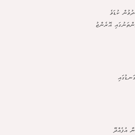
ުވުން ކުޑަވެ
ންތަނުގައި އޮރެންޖު
ަނޑުގައި
ާ އުފެއްދޭ