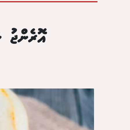
އޮރެންޖު ކ