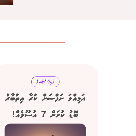
ލައިފްސްޓައިލް
އަމިއްލަ ނަފްސަށް ކުރާ އިތުބާރު
ބޮޑު ކުރަން 7 އުސޫލެއް!