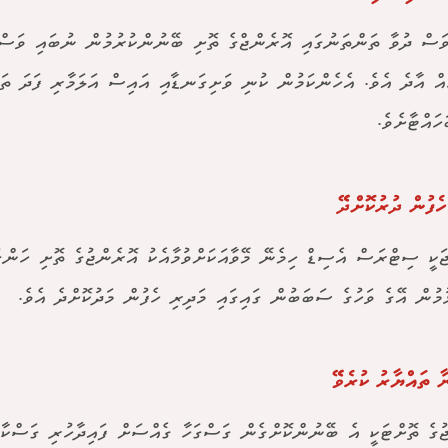
ަސް ދުވާ ތަންތަނުގައި އޮރެންޖްގެ ތޮށި ބޭނުންކުރުމުން ނުބައި ވަސްދ
ެއް އާދެ އެވެ. އެހެންކަމުން ކުނި ވަށިގަނޑާއި އައިސް އަލަމާރި ފަދަ ތަ
ހައްޓާށެވެ.
ހެފުން ދުރުކޮށްދޭ
ަކީ ސިޓްރަސް އެސިޑް ހިމެނޭ މޭވާއަކަށްވުމާއެކު އޮރެންޖުގެ ތޮށި ހަންގ
މުން އޭގެ ވަހުގެ ސަބަބުން ގައިގައި މަދިރި ހެފުން މަދުކޮށްދެ އެވެ.
ާ ތައްޔާރު ކުރެވޭ
ުގެ ތޮށްޓަކީ އެ ބޭނުންކޮށްގެން ގަސްގަހާ ގެއްސަށް ފައިދާހުރި ގަސްކާނ