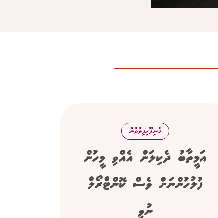
މުނިފޫހިފިލުވުން
އަމީތާބު ދެކިލަން އެއްވި މީހުން
ފުލުހުންނަށް ވެސް ކޮންޓްރޯލް
ނުވި