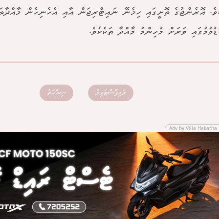
ެވެ. އޮރެންޖުގެ ތޮށީގައި ހިމެނޭ ނައިޓްރިޖަން އާއި އެހެނިހެން މާއްދާތަ
ުވުމުގައި ވަރަށް މުހިންމު މާއްދާ ތަކެކެވެ.
ލައިފްސްޓައިލް
ސިއްހަތު
Adv by Villa Hakatha 