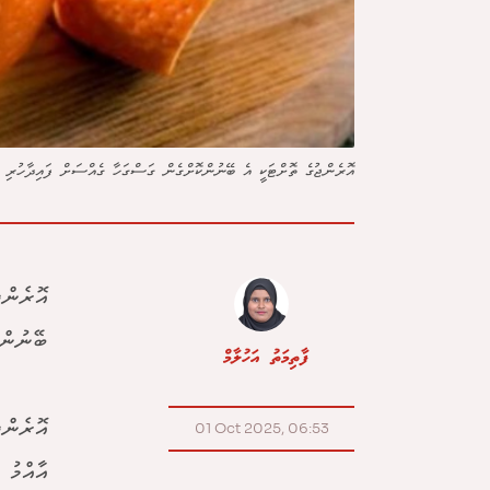
އޮރެންޖުގެ ތޮށްޓަކީ އެ ބޭނުންކޮށްގެން ގަސްގަހާ ގެއްސަށް ފައިދާހުރި ގ
އޮރެންޖ
ބޭނުންތ
ފާތިމަތު އަހުލާމް
އޮރެންޖ
01 Oct 2025, 06:53
އާއްމު 