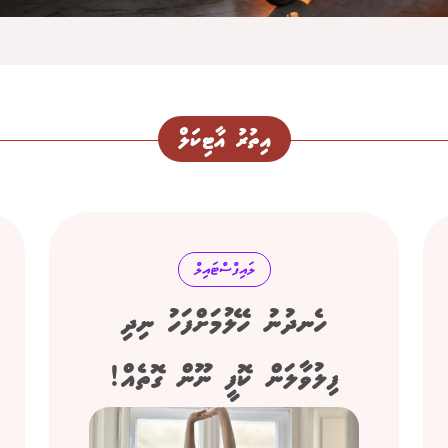
އިތުރު އާޓިކަލް
ލައިފްސްޓައިލް
ހެނދުނު ހޭލުމަށްފަހު ނިދި
ފިލުވާލަން ކޮފީ ނޫން ގޮތެއް!