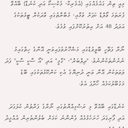
މިއީ ތިން ގައުމެއްގައި (އެމެރިކާ، މެކްސިކޯ އަދި ކެނެޑާ) ބޭއްވޭ
ފުރަތަމަ ވޯލްޑް ކަޕަށް ވުމާއި، މުބާރާތުގައި ވާދަކުރާ ޓީމުތަކުގެ
އަދަދު 48 އަށް އިތުރުކޮށްފައި ވުމެވެ.
ނޯރާ ފަތޭހީ ބޮލީވުޑްގައި މަޝްހޫރުވެފައިވަނީ އޭނާގެ ހިތްގައިމު
ނެށުންތަކުންނެވެ. "ދިލްބަރް"، "ގާމީ" އަދި "އޯ ސާކީ ސާކީ" ފަދަ
ލަވަތަކުން އޭނާ ވަނީ ދުނިޔޭގެ އެކި ކަންކޮޅުތަކުގައި ބޮޑު
މަގުބޫލުކަމެއް ހޯދާފަ އެވެ.
ކެނެޑާގައި ބޭއްވޭ މި ރަސްމިއްޔާތުގައި ނޯރާގެ ފަރާތުން ކުލަގަދަ
އަދި ފޯރިގަދަ ހުށަހެޅުމެއް ފެންނާނެ ކަމަށް ބެލުންތެރިން އުއްމީދު