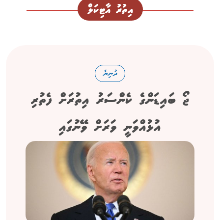
އިތުރު އާޓިކަލް
ދުނިޔެ
ޖޯ ބައިޑަންގެ ކެންސަރު އިތުރަށް ފެތުރި
އުޅުއްވަނީ ވަރަށް ވޭނުގައި