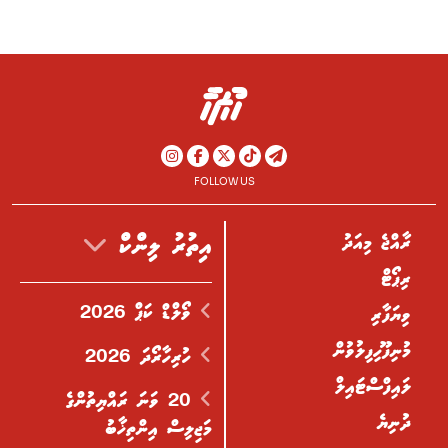
FOLLOW US
ރާއްޖެ މިއަދު
އިތުރު ލިންކް
ރިޕޯޓް
ވޯލްޑް ކަޕް 2026
ވިޔަފާރި
މުނިފޫހިފިލުވުން
ހުރިހާރޯދަ 2026
ލައިފްސްޓައިލް
20 ވަނަ ރައްޔިތުންގެ
ދުނިޔެ
މަޖިލިސް އިންތިޚާބު