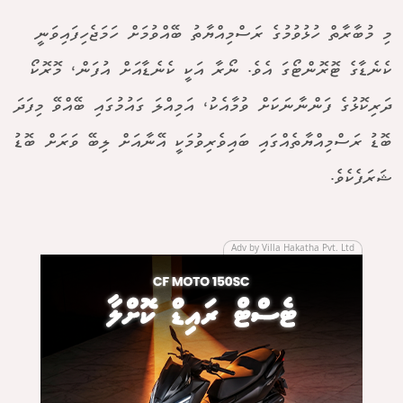
މި މުބާރާތް ހުޅުވުމުގެ ރަސްމިއްޔާތު ބޭއްވުމަށް ހަމަޖެހިފައިވަނީ
ކެނެޑާގެ ޓޮރޮންޓޯގަ އެވެ. ނޯރާ އަކީ ކެނެޑާއަށް އުފަން، މޮރޮކޯ
ދަރިކޮޅުގެ ފަންނާނަކަށް ވުމާއެކު، އަމިއްލަ ގައުމުގައި ބޭއްވޭ މިފަދަ
ބޮޑު ރަސްމިއްޔާތެއްގައި ބައިވެރިވުމަކީ އޭނާއަށް ލިބޭ ވަރަށް ބޮޑު
ޝަރަފެކެވެ.
Adv by Villa Hakatha Pvt. Ltd