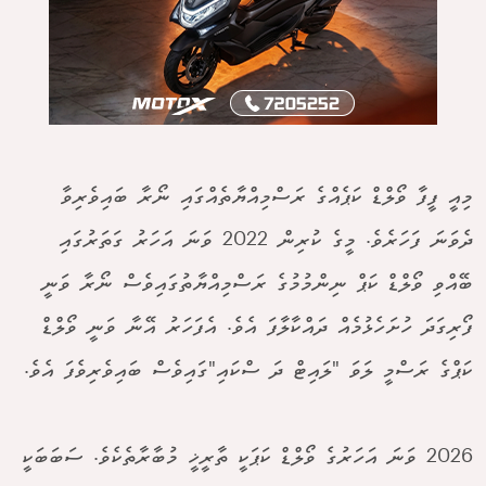
މިއީ ފީފާ ވޯލްޑް ކަޕެއްގެ ރަސްމިއްޔާތެއްގައި ނޯރާ ބައިވެރިވާ
ދެވަނަ ފަހަރެވެ. މީގެ ކުރިން 2022 ވަނަ އަހަރު ގަތަރުގައި
ބޭއްވި ވޯލްޑް ކަޕް ނިންމުމުގެ ރަސްމިއްޔާތުގައިވެސް ނޯރާ ވަނީ
ފޯރިގަދަ ހުށަހެޅުމެއް ދައްކާލާފަ އެވެ. އެފަހަރު އޭނާ ވަނީ ވޯލްޑް
ކަޕްގެ ރަސްމީ ލަވަ "ލައިޓް ދަ ސްކައި"ގައިވެސް ބައިވެރިވެފަ އެވެ.
2026 ވަނަ އަހަރުގެ ވޯލްޑް ކަޕަކީ ތާރީޚީ މުބާރާތެކެވެ. ސަބަބަކީ