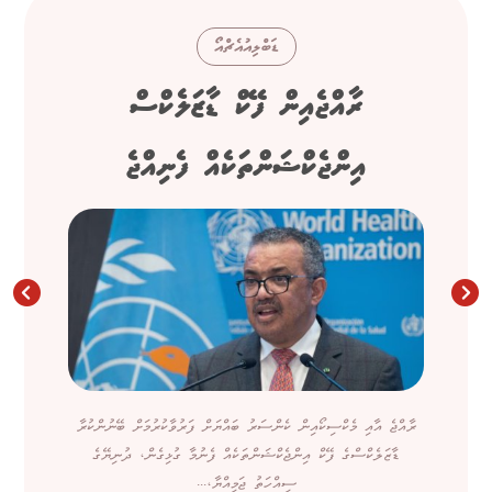
ޑަބްލިއުއެޗްއޯ
ރާއްޖެއިން ފޭކް ޑާޒަލެކްސް
އިންޖެކްޝަންތަކެއް ފެނިއްޖެ
ރާއްޖެ އާއި މެކްސިކޯއިން ކެންސަރު ބައްޔަށް ފަރުވާކުރުމަށް ބޭނުންކުރާ
ޑާޒަލެކްސްގެ ފޭކް އިންޖެކްޝަންތަކެއް ފެނުމާ ގުޅިގެން، ދުނިޔޭގެ
ސިއްހަތު ޖަމިއްޔާ،...