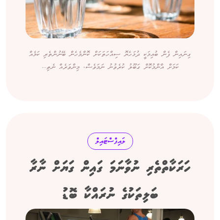
ގިނައިން ފެން ބުއިމަކީ ދުޅަހެޔޮ ސިއްހަތަކަށް ކޮންމެހެން ބޭނުންތެރި ކަމެއް
ކަމަށް އާންމުކޮށް ގަބޫލު ކުރެވުނު ނަމަވެސް، މިންވަރެއް ނެތި...
ލައިފްސްޓައިލް
ހަރަކާތްތެރި ނުވާނަމަ ގައިން ގަޔަށް ނާރާ
ބަލިތަކުގެ ނުރައްކާ ބޮޑު