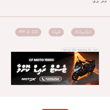
ކުރެ އެވެ.
މުނިފޫހިފިލުވުން
ބޮލީވުޑް
ވޯލްޑް ކަޕް 2026
Adv by Villa Hakatha Pvt. Ltd