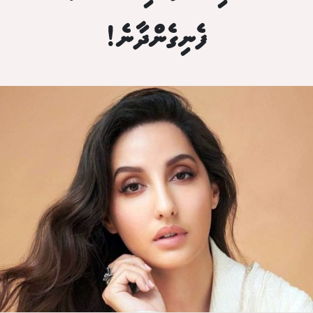
ފެނިގެންދާނެ!