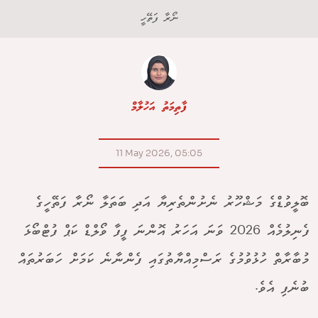
ނޯރާ ފަތޭހީ
ފާތިމަތު އަހުލާމް
11 May 2026, 05:05
ބޮލީވުޑްގެ މަޝްހޫރު ނެށުންތެރިޔާ އަދި ބަތަލާ ނޯރާ ފަތޭހީގެ
ފެނިލުމެއް 2026 ވަނަ އަހަރު އޮންނަ ފީފާ ވޯލްޑް ކަޕް ފުޓްބޯޅަ
މުބާރާތް ހުޅުވުމުގެ ރަސްމިއްޔާތުގައި ފެންނާނެ ކަމަށް ހަބަރުތައް
ބުނެފި އެވެ.