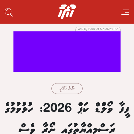
Adv by Bank of Maldives Plc
ނޯރާ ފަތޭހީ
ފީފާ ވޯލްޑް ކަޕް 2026: ހުޅުވުމުގެ
ރަސްމިއްޔާތުގައި ނޯރާ ވެސް