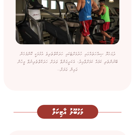
ދުޅަހެޔޮ ސިއްހަތެއްގައި ހުރުމަށްޓަކައި ހަރަކާތްތެރިވެ އުޅުމަކީ ކޮންމެހެން
ބޭނުންތެރި ކަމެއް ކަމަށްވާއިރު، އެކަށީގެންވާ ވަރަށް ހަރަކާތްތެރިނުވާ މީހުން
ގައިން ގަޔަށް...
މަގުބޫލު އާޓިކަލް