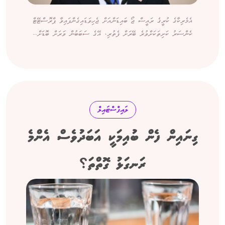
އެމެރިކާގެ ކުރީގެ ރައީސް ޖޯ ބައިޑަންއަށް ޖެހިވަޑައިގެންފައިވާ ޕްރޮސްޓޭޓް
ކެންސަރު ކަށިތަކަށްވުރެ ބޭރަށް ފެތުރި، އޭގެ ސަބަބުން ވަރަށް ބޮޑަށް...
ލައިފްސްޓައިލް
ގިނައިން ފެން ބުއިމަކީ އަބަދުވެސް އެންމެ
ރަނގަޅު ގޮތްތަ؟