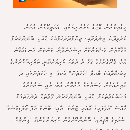
މީގެއިތުރުން ޑޭޓާގެ ތައްޔާރީތަކާއި، އަމަލީގޮތުން އެކަން
ކުރެވިދާނެ މިންވަރާއި، ޒިންމާދާރުކަމާއެކު އޭއައި ބޭނުންކުރުމާ
ގުޅޭގޮތުން މަޝްވަރާކޮށް އިސްކަންދޭނެ ކަންކަން ކަނޑައެޅޭނެ
އެވެ. ޕްރޮގްރާމުގެ ފަހު ދެ ދުވަހު ކުރިއަށްދާނީ ތަޖުރިބާކާރުންގެ
އިރުޝާދާއެކު ބާއްވާ "ހެކަތަން" އެކެވެ. މި ހެކަތަންގައި ދެ
ދާއިރާއަކުން މަސައްކަތް ކުރެވޭނެ އެވެ. އެއީ ސަރުކާރުގެ
މަސައްކަތްތަކަށް އޭއައި ބޭނުންކުރާނެ ގޮތްތައް ދެނެގަތުމަށް
ހާއްސަ "އެޕްލައިޑް އޭއައި ޓްރެކް" އާއި، ބޭންކް އޮފް މޯލްޑިވްސްގެ
'ސްވައިޕް އޭޕީއައި' ބޭނުންކޮށްގެން ކުރިއަށްގެންދާ "ފިންޓެކް