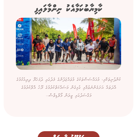
ކާމިޔާބުކަމާއެކު ނިންމާލައިފި
ކުންފުނިތަކާއި، މުއައްސަސާތަކުގެ މުވައްޒަފުންގެ މެދުގައި ދުޅަހެޔޮ ދިރިއުޅުމުގެ
އާދަތައް އަށަގެންނެވުމާއި ގުޅިގެން މަސައްކަތްކުރުމުގެ ރޫހު އާލާކުރުމުގެ
މަގްސަދުގައި ވީރަން މޯލްޑިވްސް...