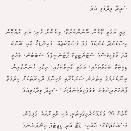
ސައީދާ ވިދާޅުވި އެވެ.
"މިއީ އަމަލީ ގޮތުން ބޭނުންކުރެވޭ، އިތުބާރު ހުރި، އަދި ރާއްޖޭން
އިސްކަންދޭ ކަންކަމާ ގުޅޭ މަސައްކަތެއް. މައިންޑްކޯ އާއި ބޭންކް
އޮފް މޯލްޑިވްސްގެ ސްޓްރެޓީޖިކް ޕާޓްނަޝިޕްގެ ސަބަބުން، ގައުމީ
ޑިޖިޓަލް ބަދަލުތަކާއި، އަމަލީ ގާބިލުކަމާއި، ދިވެހި ހުނަރުވެރިން
ބިނާކުރުމުގެ އިތުރުން ސަރުކާރާއި މުހިންމު ދާއިރާތަކަށް ހިދުމަތް
ފޯރުކޮށްދިނުމަށް މަގުފަހިވެގެންދާނެ." ސައީދާ ވިދާޅުވިއެވެ.
ކޯލެބް 26 ފަރުމާކުރެވިފައިވަނީ އެކި ދާއިރާތައް ގުޅިގެން
މަސައްކަތްކޮށް، އޭއައި، ޑޭޓާ އަދި ޑިޖިޓަލް އިނޮވޭޝަންގެ