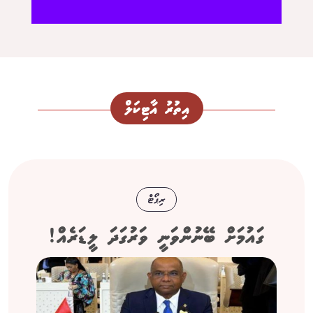
އިތުރު އާޓިކަލް
ރިޕޯޓް
ގައުމަށް ބޭނުންވަނީ ވަރުގަދަ ލީޑަރެއް!