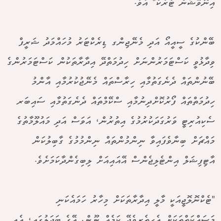
އިނޮވޭޝަން ޓްރެކް" އެވެ.
ބޭންކުގެ ސީއީއޯ އަދި މެނޭޖިންގ ޑިރެކްޓަރު މުހައްމަދު ޝަރީފް
ވިދާޅުވީ ކަސްޓަމަރުންނަށް ހިދުމަތްދޭ އިދާރާތަކުން ކަސްޓަމަރުންގެ
ބޭނުންތައް ދެނެގަތުމާއި ހިރާސްތައް މެނޭޖުކުރުމާއި އާންމު
ހިދުމަތްތައް ފޯރުކޮށްދިނުމާއި ސްކޭމްތައް ދެނެގަތުމާއި ސައިބަރ
ސެކިއުރިޓީ ވަރުގަދަކުރުމުގެ އިތުރުން، އަވަސް އަދި މައުލޫމާތުގެ
މައްޗަށް ބިނާވެފައިވާ ނިންމުންތައް ނިންމުމުގެ ގާބިލުކަން
އާޓިފިޝަލް އިންޓެލިޖެންސް އޭއައިއަށް ލިބިގެންދާކަމަށެވެ.
"ޓެކްނޮލޮޖީއަކީ މާލީ އިދާރާތަކަށް މިހާރު ހަމައެކަނި
މަސައްކަތްތަކަށް އެހީތެރިވެދޭ ކަމެއް ނޫން. އޭގެ ބަދަލުގައި، އެއީ