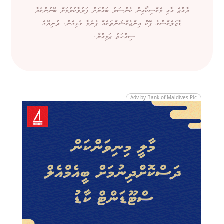
ރާއްޖެ އާއި މެކްސިކޯއިން ކެންސަރު ބައްޔަށް ފަރުވާކުރުމަށް ބޭނުންކުރާ
ޑާޒަލެކްސްގެ ފޭކް އިންޖެކްޝަންތަކެއް ފެނުމާ ގުޅިގެން، ދުނިޔޭގެ
ސިއްހަތު ޖަމިއްޔާ،...
Adv by Bank of Maldives Plc