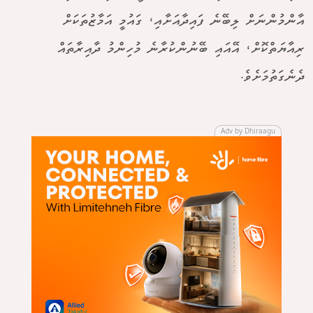
އާންމުންނަށް ލިބޭނެ ފައިދާއަށާއި، ގައުމީ އަމާޒުތަކަށް
ރިއާޔަތްކޮށް، އޭއައި ބޭނުންކުރާނެ މުހިންމު ދާއިރާތައް
ދެނެގަތުމަށެވެ.
Adv by Dhiraagu