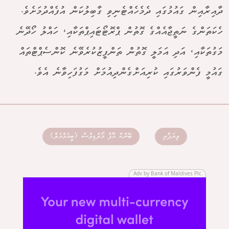
ދާއިރާއިން ގައުމުގައި ދެމެހެއްޓެނިވި ގާބިލުކަން އުފެއްދުމަށެވެ.
ހެކަތަންގެ ނަތީޖާއެއްގެ ގޮތުން ޕްރޮޓޯޓައިޕްތަކާއި، ހައްލު ހޯދޭނެ
މަގުތަކާއި، އަދި އަމަލީ ގޮތުން ތަންފީޒުކުރެވޭނެ ކޮންސެޕްޓްތައް
ގައުމީ ފެންވަރުގައި ކުރިއަށްގެންދިއުމަށް މަގުފަހިވާނެ އެވެ.
ވިޔަފާރި
ބޭންކް އޮފް މޯލްޑިވްސް (ބީއެމްއެލް)
Adv by Bank of Maldives Plc