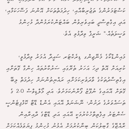
ކަސްޓަމަރުންގެ ތަޖުރިބާއާއި، ހިދުމަތްތަކަށް އޮންނަ ފަސޭހަކަމާއި،
އަދި އިގްތިސާދީ ބައިވެރިވުން ބައްޓަންކުރަމުންދާ މުހިންމު
ވަސީލަތެއް." ޝަރީފް ވިދާޅުވި އެވެ.
މައިންޑްކޯގެ މެނޭޖިންގ ޑިރެކްޓަރ ސައީދާ އުމަރު ވިދާޅުވީ،
ކުރިއަށް އޮތް ދިހަ އަހަރު ތެރޭގައި ސަރުކާރުތައް ހިންގާ ގޮތަށާއި
އިގްތިސާދުތަކުގެ ވާދަވެރިކަމަށާއި ރައްޔިތުންނަށް ހިދުމަތް ލިބޭ
ގޮތަށް އޭއައިގެ ނުފޫޒު ފޯރާނެކަމަށެވެ. އަދި މޯލްޑިވްސް 2.0 ގެ
ތަސައްވަރުގެ ދަށުން، ނޭޝަނަލް އޭއައި އެންޑް ޑޭޓާ ކޮމްޕިޓެންސީ
ސެންޓަރު އިފްތިތާހުކުރުމަކީ އޭއައި އަދި ޑޭޓާގެ ދާއިރާއިން
ރާއްޖޭގެ ގާބިލުކަން ބިނާކުރުމަށް އެޅުނު މުހިންމު ފިޔަވަޅެއްކަމަށް