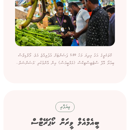
ކާތަކެތީގެ އަގު މިދިޔަ މަހު 5.89 ޕަސެންޓަށް އުފުލިއްޖެ އެވެ. މޯލްޑިވްސް
ބިއުރޯ އޮފް ސްޓެޓިސްޓިކްސް (އެމްބީއެސް) އިން އާންމުކުރި 'އެސެންޝަލް...
ވިޔަފާރި
ބީއެމްއެލް ވީރަން ކޯޕަރޭޓްސް