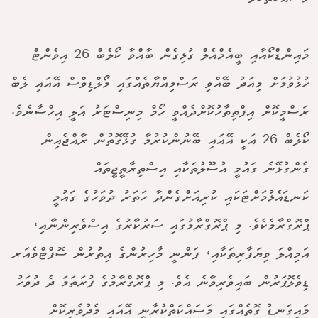
މައިންޑްކޯއާއި ބީއެމްއެލް ގުޅިގެން ބާއްވާ ކޯލެބް 26 އިވެންޓް
ހުޅުވުމަށް މިއަދު ބޭއްވި ރަސްމިއްޔާތެއްގައި މޯލްޑިވްސް އޭއައި ލެބް
ރަސްމީކޮށް އިފްތިތާހުކޮށްދެއްވީ ހޯމް މިނިސްޓަރު އަލީ އިހްސާނެވެ.
ކޯލެބް 26 އަކީ އޭއައި ބޭނުންކުރުމާ ގުޅޭގޮތުން ރާއްޖެއިން
ގެންގުޅޭނެ ގައުމީ އުސޫލުތަކާއި އިސްތިރާތީޖީތައް
ކަނޑައެޅުމަށްޓަކައި ކުރިއަށްގެންދާ ހަތަރު ދުވަހުގެ ގައުމީ
ޕްރޮގްރާމެކެވެ. މި ޕްރޮގްރާމުގައި ސަރުކާރުގެ އިސްވެރިންނާއި،
އަމިއްލަ ވިޔަފާރިތަކާއި، ފަންނީ މާހިރުންގެ އިތުރުން ސޮފްޓްވެއަރ
ޑިވެލޮޕަރުން ބައިވެރިވާނެ އެވެ. މި ޕްރޮގްރާމުގެ ފުރަތަމަ ދެ ދުވަހު
މައިގަނޑު ގޮތެއްގައި މަސައްކަތްކުރާނީ އޭއައި މެދުވެރިކޮށް