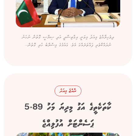
ދިވެހިރާއްޖެ މިއަދު މިވަނީ އިގްތިސާދީ އަދި ސިޔާސީ ގޮތުން ނުހަނު
ނުރައްކާތެރި ފައްތަރެއްގަ އެވެ. ގައުމުގެ މިސްރާބު ހުރި ގޮތުން...
ރާއްޖެ މިއަދު
ކާތަކެތީގެ އަގު މިދިޔަ މަހު 5.89
ޕަސެންޓަށް އުފުލިއްޖެ