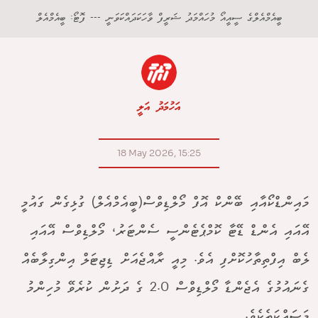
ބީއެމްއެލްގެ ސީއީއޯ މުހައްމަދު ޝަރީފް ވާހަކަދައްކަވަނީ --- ފޮޓޯ: ބީއެމްއެލް
އަހުމަދު އަލީ
18 May 2026, 15:25
މައިންޑްކޯއާއި ބޭންކް އޮފް މޯލްޑިވްސް(ބީއެމްއެލް) ގުޅިގެން ގައުމީ
އޭއައި އެންޑް ޑޭޓާ ކޮމްޕެޓެންސީ ސެންޓަރު، މޯލްޑިވްސް އޭއައި
ލެބް އިފްތިތާހުކޮށްފި އެވެ. މިއީ ރާއްޖެއަށް ޑިޖިޓަލް އިންގިލާބެއް
ގެނައުމުގެ އެޖެންޑާ މޯލްޑިވްސް 2.0 ގެ ދަށުން ކުރެވޭ މުހިންމު
މަސައްކަތެކެވެ.