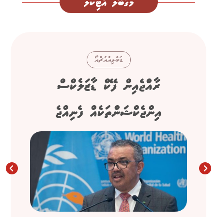
މަގުބޫލު އާޓިކަލް
ޑަބްލިއުއެޗްއޯ
ރާއްޖެއިން ފޭކް ޑާޒަލެކްސް
އިންޖެކްޝަންތަކެއް ފެނިއްޖެ