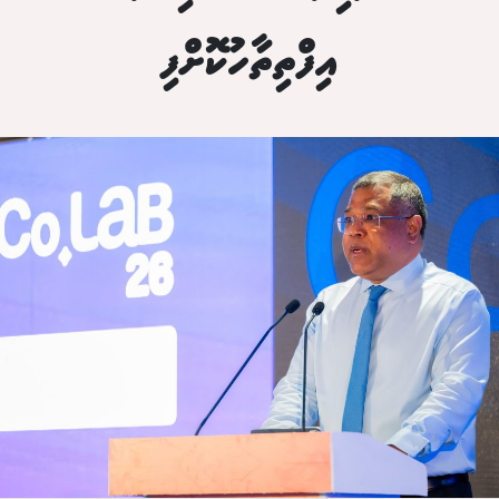
އިފްތިތާހުކޮށްފި