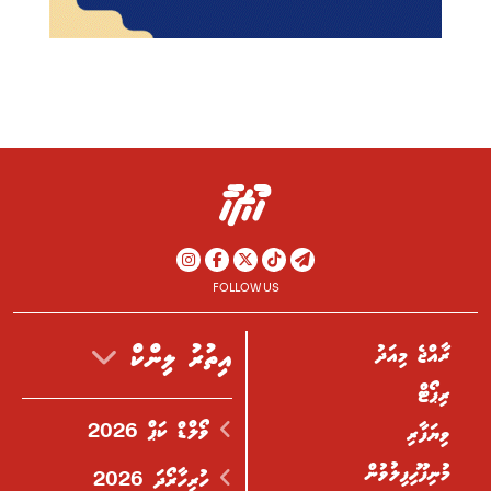
FOLLOW US
ރާއްޖެ މިއަދު
އިތުރު ލިންކް
ރިޕޯޓް
ވޯލްޑް ކަޕް 2026
ވިޔަފާރި
މުނިފޫހިފިލުވުން
ހުރިހާރޯދަ 2026