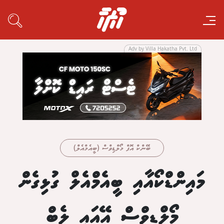
Adv by Villa Hakatha Pvt. Ltd
ބޭންކް އޮފް މޯލްޑިވްސް (ބީއެމްއެލް)
މައިންޑްކޯއާއި ބީއެމްއެލް ގުޅިގެން
މޯލްޑިވްސް އޭއައި ލެބް