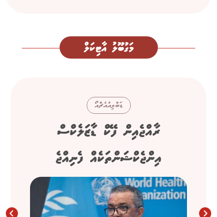
މަގުބޫލު އާޓިކަލް
ޑަބްލިއުއެޗްއޯ
ރާއްޖެއިން ފޭކް ޑާޒަލެކްސް
އިންޖެކްޝަންތަކެއް ފެނިއްޖެ