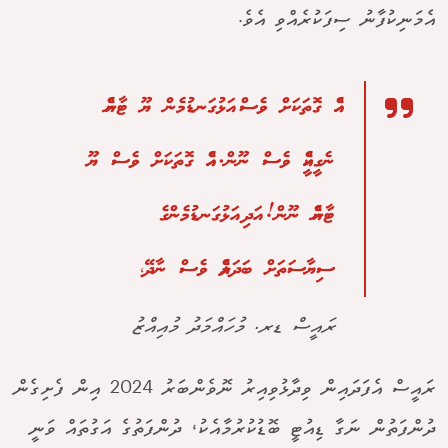
އެމަނިކުފާނު ސިފަކުރެއްވި އެވެ.
އެއް ގޮތަކަށް ވެސް އަޅުގަނޑުމެން ޔޫ ޓާނެއް
ނެގީކީއެއް ވެސް ނޫން. އެއް ގޮތަކަށް ވެސް ޔޫ
ޓާނެއް ނޫން! އަދި އަޅުގަނޑުމެންގެ
ސިޔާސަތަށް ބަދަލެއް ވެސް ނާދޭ،
ރައީސް ޑރ. މުހައްމަދު މުއިއްޒު
ރައީސް އެފަދައިން ވިދާޅުވިއިރު ނޮވެންބަރު 2024 އިން ފެށިގެން
ދުންފަތުން ނަގާ ޑިއުޓީ ބޮޑުކުރުމާއެކު، ދުންފަތުގެ އަގުތައް ވަނީ