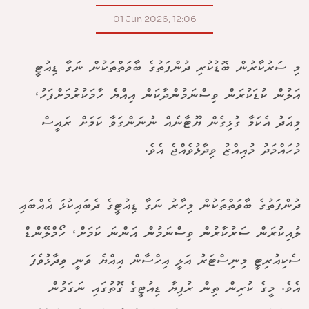
01 Jun 2026, 12:06
މި ސަރުކާރުން ބޮޑުކުރި ދުންފަތުގެ ބާވަތްތަކުން ނަގާ ޑިއުޓީ
އަލުން ކުޑަކުރަން ވިސްނަމުންދާކަން އިއްޔެ ހާމަކުރުމަށްފަހު،
މިއަދު އެކަމާ ގުޅިގެން ޔޫޓާނެއް ނުނަންގަވާ ކަމަށް ރައީސް
މުހައްމަދު މުއިއްޒު ވިދާޅުވެއްޖެ އެވެ.
ދުންފަތުގެ ބާވަތްތަކުން މިހާރު ނަގާ ޑިއުޓީގެ ދެބައިކުޅަ އެއްބައި
ލުއިކުރަން ސަރުކާރުން ވިސްނަމުން އަންނަ ކަމަށް، ހޯމްލޭންޑް
ސެކިއުރިޓީ މިނިސްޓަރު އަލީ އިހްސާން އިއްޔެ ވަނީ ވިދާޅުވެފަ
އެވެ. މީގެ ކުރިން ތިން ރުފިޔާ ޑިއުޓީގެ ގޮތުގައި ނަގަމުން