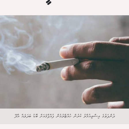
ދުންފަތުގެ އިސްތިއުމާލު ކުރުން ހުއްޓާލުމުން ފުއްޕާމެއަށް ބޮޑު ބަދަލެއް އާދޭ