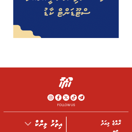
FOLLOW US
ރާއްޖެ މިއަދު
އިތުރު ލިންކް