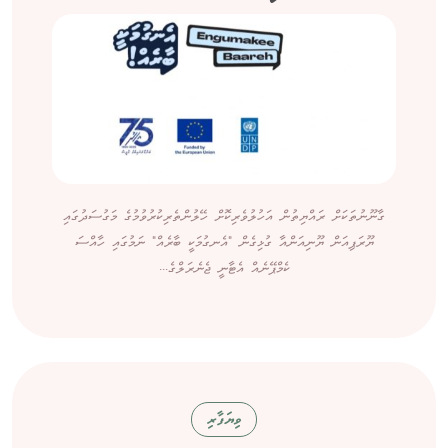
ގާނޫނުތަކަށް ރައްޔިތުން އަހުލުވެރިކޮށް ހޭލުންތެރިކުރުވުމުގެ މަގުސަދުގައި
ޔޫރަޕިއަން ޔޫނިއަންއާ ގުޅިގެން "އެނގުމަކީ ބާރެއް" ނަމުގައި ހާއްސަ
ކެމްޕޭނެއް އެޓާނީ ޖެނެރަލްގެ...
ވިޔަފާރި