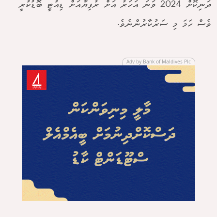
ދަނިކޮށް 2024 ވަނަ އަހަރު އަށް ރުފިޔާއަށް ޑިއުޓީ ބޮޑުކުރީ
ވެސް ހަމަ މި ސަރުކާރުންނެވެ.
Adv by Bank of Maldives Plc