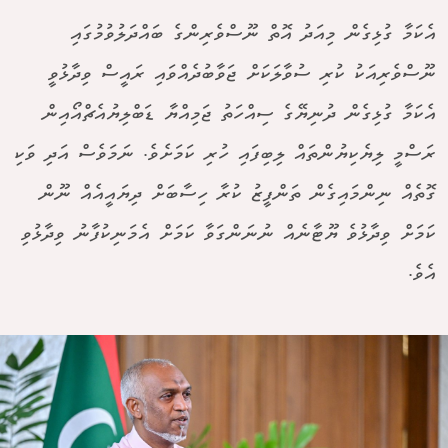
އެކަމާ ގުޅިގެން މިއަދު އޮތް ނޫސްވެރިންގެ ބައްދަލުވުމުގައި
ނޫސްވެރިއަކު ކުރި ސުވާލަކަށް ޖަވާބުދެއްވައި ރައީސް ވިދާޅުވީ
އެކަމާ ގުޅިގެން ދުނިޔޭގެ ސިއްހަތު ޖަމިއްޔާ ޑަބްލިޔުއެޗްއޯއިން
ރަސްމީ ލިޔެކިޔުންތައް ލިބިފައި ހުރި ކަމަށެވެ. ނަމަވެސް އަދި ވަކި
ގޮތެއް ނިންމައިގެން ތަންފީޒު ކުރާ ހިސާބަށް ދިޔައީއެއް ނޫން
ކަމަށް ވިދާޅުވެ ޔޫޓާނެއް ނުނަންގަވާ ކަމަށް އެމަނިކުފާނު ވިދާޅުވި
އެވެ.