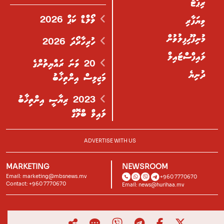
ރިޕޯޓް
ވޯލްޑް ކަޕް 2026
ވިޔަފާރި
މުނިފޫހިފިލުވުން
ހުރިހާރޯދަ 2026
ލައިފްސްޓައިލް
20 ވަނަ ރައްޔިތުންގެ
ދުނިޔެ
މަޖިލިސް އިންތިޚާބު
2023 ރިޔާސީ އިންތިޚާބު
ލައިވް ބްލޮގް
ADVERTISE WITH US
MARKETING
NEWSROOM
Email:
marketing@mbsnews.mv
+960 7770670
Contact: +960 7770670
Email:
news@hurihaa.mv
© 2026, Hurihaa.mv. All Rights Reserved.
Powered by
Lagoon Labs
.