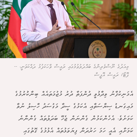
މިއަދުގެ ނޫސްވެރިންގެ ބައްދަލުވުމުގައި ރައީސް ވާހަކަފުޅު ދައްކަވަނީ. --
ފޮޓޯ/ ރައީސް އޮފީސް
އެމަނިކުފާނު ވިދާޅުވީ ދުންފަތާ ދުރު މުޖުމަތައެއް ބިނާކުުރުމުގެ
މައިގަނޑު ސިޔާސަތާއި އެކަމުގެ ސީދާ މަގުސަދު ހާސިލު ނުވާ
ކަމަށެވެ. އެހެންކަމުން ގެންނަން ޖެހޭ ބަދަލުތައް ގެންނާނެ
ކަމަށާއި އެއީ ހަމަ ހަރުދަނާ ފިޔަވަޅުތައް އެޅުމުގެ ގޮތުގައި