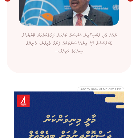
ރާއްޖެ އާއި މެކްސިކޯއިން ކެންސަރު ބައްޔަށް ފަރުވާކުރުމަށް ބޭނުންކުރާ
ޑާޒަލެކްސްގެ ފޭކް އިންޖެކްޝަންތަކެއް ފެނުމާ ގުޅިގެން، ދުނިޔޭގެ
ސިއްހަތު ޖަމިއްޔާ،...
Adv by Bank of Maldives Plc