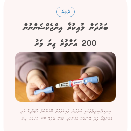
ދުނިޔެ
ބަރުދަން ލުއިކުރާ އިންޖެކްޝަންނުން
200 އަށްވުރެ ގިނަ މަރު
އިނގިރޭސިވިލާތުގައި ބަރުދަން ލުއިކުރުމަށް ބޭނުންކުރާ އޮޒެމްޕިކް އަދި
މައުންޖާރޯ ފަދަ ބޭސްތަކާ ގުޅުންހުރި ކަމަށް ބެލެވޭ 200 އަށްވުރެ ގިނަ...