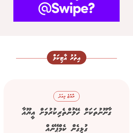
އިތުރު އާޓިކަލް
ރާއްޖެ މިއަދު
ގާނޫނުތަކަށް ހޭލުންތެރިކުރުމަށް އީޔޫއާ
ގުޅިގެން ކެމްޕޭނެއް