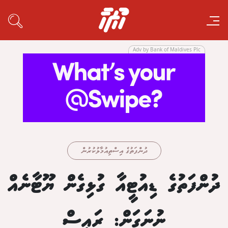
Adv by Bank of Maldives Plc
ދުންފަތުގެ އިސްތިއުމާލުކުރުން
ދުންފަތުގެ ޑިއުޓީއާ ގުޅިގެން ޔޫޓާނެއް
ނުނަގަން: ރައީސް