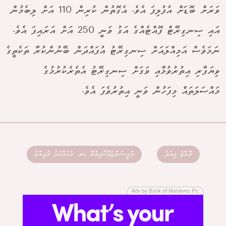
ވަރަށް ބޮޑަށް އުފުލިފަ އެވެ. އެގޮތުން ކުރިން 110 އަށް ލިބެމުން
އައި ސިނގިރޭޓް ފޮއްޓެއްގެ އަގު ވަނީ 250 އަށް އަރައިފަ އެވެ.
ނަމަވެސް އަމިއްލައަށް ސިނގިރޭޓު އުފައްދަން ބޭނުންކުރާ ތަކެތީގެ
ވިޔަފާރި އިތުރުވުމާއި ވަގަށް ސިނގިރޭޓު އެތެރެކުރުމުގެ
މައްސަލަތައް މިފަހުން ވަނީ އިތުރުވެފަ އެވެ.
ރާއްޖެ މިއަދު
ރައީސުލްޖުމްހޫރިއްޔާ ޑރ. މުހައްމަދު މުއިއްޒު
Adv by Bank of Maldives Plc