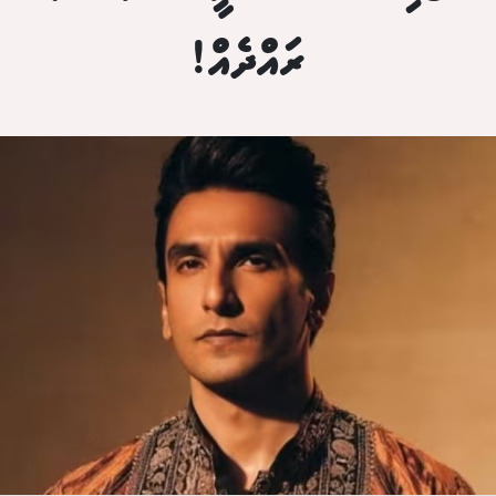
ރައްދެއް!