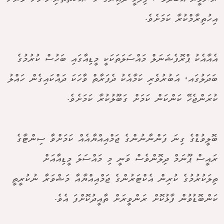
އިހުތިރާމްކުރާ ކަމަށެވެ.
އެއާއެކު ޕްރޮފެޝަނަލް މައްސަލަތަކަކީ މީޑިއާގައި ބަހުސް ކުރުމުގެ
ބަދަލުގައ، އަބުރުވެރި ކަމާއެކު ދެފަރާތް ވާހަކަ ދައްކައިގެން ހައްލު
ކުރަންޖެހޭ ކަންކަން ކަމަށް ގަބޫލުކުރާ ކަމަށެވެ.
ބޮލީވުޑްގެ ގިނަ ފަންނާނުންގެ ޖަމްއިއްޔާއެއް ކަމަށްވާ ސިންޓާގެ
ރައީސް ޕޫނަމް ދިލޮންވެސް ވަނީ މި މައްސަލަ މީޑިއާއަށް
ތިލަކުރުމުގެ ކުރިން އެކްޓަރުންގެ ޖަމްއިއްޔާއާ މަޝްވަރާ ނުކުރީތީ
ކަންބޮޑުވުން ފާޅުކޮށް ރަންވީރަށް ތާއީދުކޮށްފަ އެވެ.