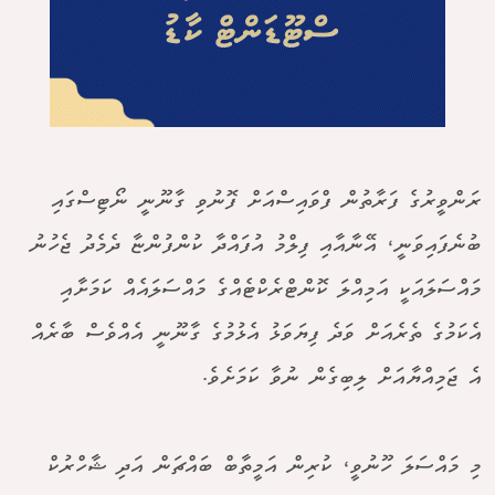
ރަންވީރުގެ ފަރާތުން ފްވައިސްއަށް ފޮނުވި ގާނޫނީ ނޯޓިސްގައި
ބުނެފައިވަނީ، އޭނާއާއި ފިލްމު އުފައްދާ ކުންފުންޏާ ދެމެދު ޖެހުނު
މައްސަލައަކީ އަމިއްލަ ކޮންޓްރެކްޓެއްގެ މައްސަލައެއް ކަމަށާއި
އެކަމުގެ ތެރެއަށް ވަދެ ފިޔަވަޅު އެޅުމުގެ ގާނޫނީ އެއްވެސް ބާރެއް
އެ ޖަމިއްޔާއަށް ލިބިގެން ނުވާ ކަމަށެވެ.
މި މައްސަލަ ހޫނުވީ، ކުރިން އަމީތާބް ބައްޗަން އަދި ޝާހްރުކް