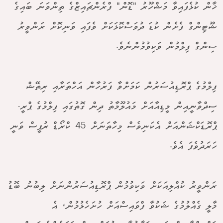
ޚާން ކުޅެފައިވާ މަޝްހޫރު "ޑޮން" ފްރެންޗައިޒްގެ ތިންވަނަ ބައިގެ
ޝޫޓިންގް ފެށެން ކުޑަ ދުވަސްކޮޅަކަށް ވެފައި ވަނިކޮށް ރަންވީރު
ސިންގް ފިލްމުން ވަކިވުމުންނެވެ.
ފިލްމުގެ ޕްރޮޑިއުސަރުން ކަމަށްވާ ފަރުހާން އަހްތަރާއި ރިތޭޝް
ސިދްވާނީއިން މީޑިއާއަށް މައުލޫމާތު ދިން ގޮތުގައި ފިލްމުގެ ޕްރީ-
ޕްރޮޑަކްޝަންއަށް އެކަނިވެސް މިހާތަނަށް 45 ކްރޯޑް ރުޕީސް ވަނީ
ހަރަދުވެފަ އެވެ.
ރަންވީރު ކުއްލިއަކަށް ވަކިވުމުން ޕްރޮޑިއުސަރުންނަށް ލިބުނު ބޮޑު
މާލީ ގެއްލުމުގެ ޝަކުވާ ފްވައިސްއަށް ހުށަހެޅުމުން، އެ