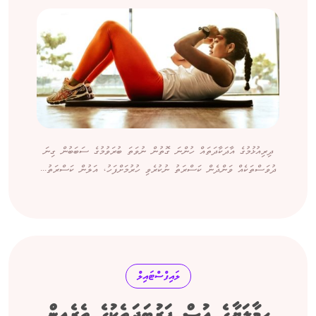
ދިރިއުޅުމުގެ އާދަކާދަތައް ހުންނަ ގޮތުން ނުވަތަ ބުރަވުމުގެ ސަބަބުން ގިނަ
ދުވަސްތަކެއް ވަންދެން ކަސްރަތު ނުކުރެވި ހުރުމަށްފަހު، އަލުން ކަސްރަތު...
ލައިފްސްޓައިލް
ހިމާލަޔާގެ އުސް ފަރުބަދަތެކުގެ ތެރެއިން