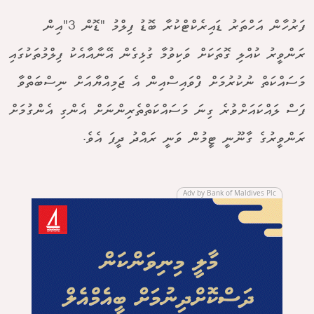
ފަރުހާން އަހްތަރު ޑައިރެކްޓްކުރާ ބޮޑު ފިލްމު "ޑޮން 3"އިން
ރަންވީރު ކުއްލި ގޮތަކަށް ވަކިވުމާ ގުޅިގެން އޭނާއާއެކު ފިލްމުތަކުގައި
މަސައްކަތް ނުކުރުމަށް ފްވައިސްއިން އެ ޖަމިއްޔާއަށް ނިސްބަތްވާ
ފަސް ލައްކައަށްވުރެ ގިނަ މަސައްކަތްތެރިންނަށް އެންގި އެންގުމަށް
ރަންވީރުގެ ގާނޫނީ ޓީމުން ވަނީ ރައްދު ދީފަ އެވެ.
Adv by Bank of Maldives Plc