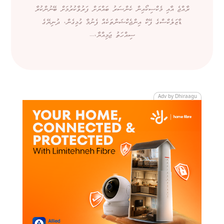
ރާއްޖެ އާއި މެކްސިކޯއިން ކެންސަރު ބައްޔަށް ފަރުވާކުރުމަށް ބޭނުންކުރާ
ޑާޒަލެކްސްގެ ފޭކް އިންޖެކްޝަންތަކެއް ފެނުމާ ގުޅިގެން، ދުނިޔޭގެ
ސިއްހަތު ޖަމިއްޔާ،...
Adv by Dhiraagu