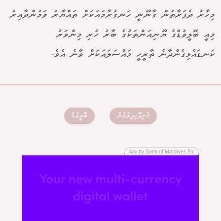
މިހާރު ދެފަރާތުން ގާނޫނީ ހަނގުރާމައަކަށް ތައްޔާރު ވަމުންދާއިރު
މިއީ ބޮލީވުޑްގެ ޔޫނިއަންތަކުގެ ބާރު ހުރި މިންވަރު
ކަނޑައެޅިގެންދާނެ ތާރީހީ މައްސަލައަކަށް ވާނެ އެވެ.
މުނިފޫހިފިލުވުން
ބޮލީވުޑް
Adv by Bank of Maldives Plc