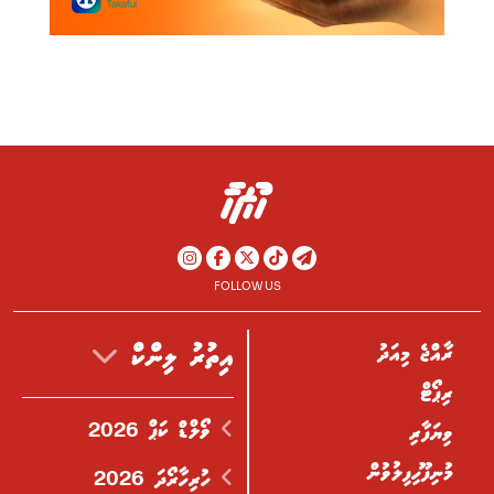
FOLLOW US
ރާއްޖެ މިއަދު
އިތުރު ލިންކް
ރިޕޯޓް
ވޯލްޑް ކަޕް 2026
ވިޔަފާރި
މުނިފޫހިފިލުވުން
ހުރިހާރޯދަ 2026