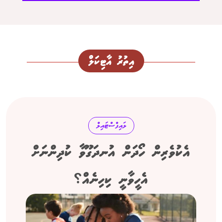
އިތުރު އާޓިކަލް
ލައިފްސްޓައިލް
އެކުވެރިން ހޯދަން އުނދަގޫވާ ކުދިންނަށް
އެހީވާނީ ކިހިނެއް؟