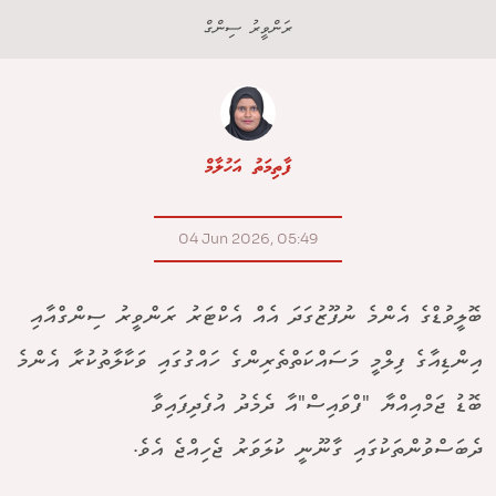
ރަންވީރު ސިންގް
ފާތިމަތު އަހުލާމް
04 Jun 2026, 05:49
ބޮލީވުޑްގެ އެންމެ ނުފޫޒުގަދަ އެއް އެކްޓަރު ރަންވީރު ސިންގްއާއި
އިންޑިއާގެ ފިލްމީ މަސައްކަތްތެރިންގެ ހައްގުގައި ވަކާލާތުކުރާ އެންމެ
ބޮޑު ޖަމްއިއްޔާ "ފްވައިސް"އާ ދެމެދު އުފެދިފައިވާ
ދެބަސްވުންތަކުގައި ގާނޫނީ ކުލަވަރު ޖެހިއްޖެ އެވެ.