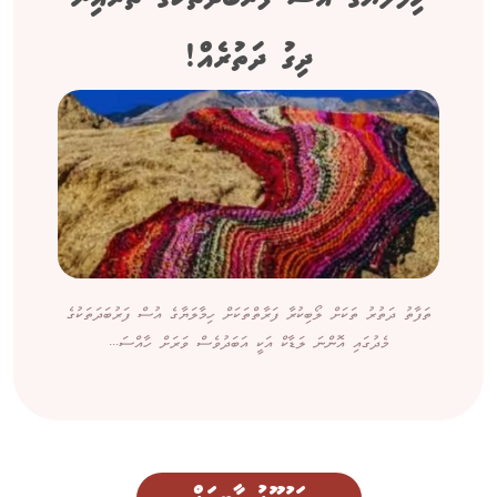
ދިގު ދަތުރެއް!
ތަފާތު ދަތުރު ތަކަށް ލޯބިކުރާ ފަރާތްތަކަށް ހިމާލަޔާގެ އުސް ފަރުބަދަތަކުގެ
މެދުގައި އޮންނަ ލަޑާކް އަކީ އަބަދުވެސް ވަރަށް ހާއްސަ...