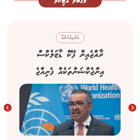
މަގުބޫލު އާޓިކަލް
ޑަބްލިއުއެޗްއޯ
ރާއްޖެއިން ފޭކް ޑާޒަލެކްސް
އިންޖެކްޝަންތަކެއް ފެނިއްޖެ