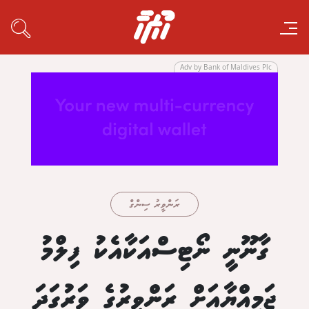
Adv by Bank of Maldives Plc
ރަންވީރު ސިންގް
ގާނޫނީ ނޯޓިސްއަކާއެކު ފިލްމު
ޖަމިއްޔާއަށް ރަންވީރުގެ ވަރުގަދަ