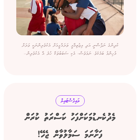
ކުދިންގެ ނަފްސާނީ އަދި އިޖުތިމާއީ ތަރައްގީއަށް އެކުވެރިންނަކީ ވަރަށް
މުހިންމު ބައެކެވެ. ނަމަވެސް، އެކި ސަބަބުތަކާ ހުރެ އާ އެކުވެރިން...
ލައިފްސްޓައިލް
މެދުކެނޑުމަކަށްފަހު ކަސްރަތު ކުރަން
ފަށާނަމަ ސަމާލުވާން ޖެހޭ!