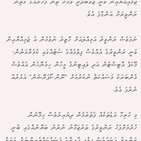
ޖަމްއިއްޔާއިން ވަނީ ޖަވާބުދާރީ ވުމަށް ތިން ފަހަރެއްގެ މަތިން
ރަންވީރަށް އަންގާފަ އެވެ.
ނަމަވެސް ރަންވީރު އަމިއްލައަށް ހާޒިރު ނުވުމުން އެ ޖަމިއްޔާއިން
ވަނީ ރަންވީރުގެ އެއްވެސް ފިލްމެއްގެ ސެޓެއްގައި ކެމެރާމަނުން،
މޭކަޕް އާޓިސްޓުން އަދި ލައިޓިންގް މީހުން ހިމެނޭހެން އެއްވެސް
މެންބަރަކު މަސައްކަތް ނުކުރުމަށް "ނޮން-ކޯޕަރޭޝަން" އަމުރެއް
ނެރެފަ އެވެ.
މި ހުރިހާ އަޑުތަކެއް ފެތުރެމުން ދިޔައިރުވެސް ހިމޭނުން
ހުރުމަށްފަހު ރަންވީރުގެ ތަރުޖަމާނު ނެރުނު ބަޔާނެއްގައި ބުނީ
ރަންވީރު އަބަދުވެސް ފިލްމީ ދާއިރާގެ މަސައްކަތްތެރިންނަށް ވަރަށް