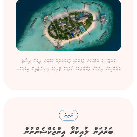
ރާއްޖޭގެ ހަ އަތޮޅަކުން ފަޅުތަކާއި ފަޅުރަށްތައް ކުއްޔަށް ދީގެން ރިސޯޓު
ތަރައްގީކޮށް ހިންގާނެ ފަރާތްތަކެއް ހޯދުމަށް ޓޫރިޒަމް މިނިސްޓްރީން ބީލަމަށް...
ދުނިޔެ
ބަރުދަން ލުއިކުރާ އިންޖެކްޝަންނުން