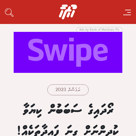
Adv by Bank of Maldives Plc
ރަމަޟާން 2023
ރޯދައިގެ ސަބަބުން ކިޔަވާ
ކުދިންނަށް ގިނަ ފައިދާތަކެއް!