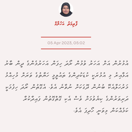
ފާތިމަތު އަހުލާމް
05 Apr 2023, 05:02
އުމުރުން އަށް އަހަރު ވުމުން ރޯދަ ހިފަން އަހަރުމެންގެ ދީން ބާރު
އަޅާއިރު މި އުމުރަކީ ކުޑަކުދިންގެ ތައުލީމީ ހަޔާތުގެ ވަރަށް މުހިއްމު
މަރުހަލާއެކޭ ބުނުން ދޮގަކަށް ނުވާނެ އެވެ. އެގޮތުން ރޯދަ ހިފުމަކީ
ދަރިވަރުންގެ ކިޔެވުމަށް ވެސް އެކި ގޮތްގޮތުން ފައިދާކުރާ
ކަމެއްކަން މިވަނީ ހޯދިފަ އެވެ.