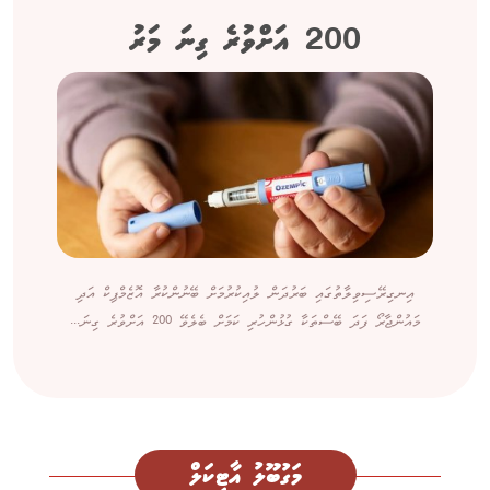
200 އަށްވުރެ ގިނަ މަރު
އިނގިރޭސިވިލާތުގައި ބަރުދަން ލުއިކުރުމަށް ބޭނުންކުރާ އޮޒެމްޕިކް އަދި
މައުންޖާރޯ ފަދަ ބޭސްތަކާ ގުޅުންހުރި ކަމަށް ބެލެވޭ 200 އަށްވުރެ ގިނަ...
މަގުބޫލު އާޓިކަލް