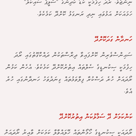
ނިންޖެވެ. ރޯދަ ހިފުމަކީ ކުޑަ ކުދިންގެ "ސްލީޕް ސައިކަލް"
ހަމައަކަށް އަޅުވައި ނިދި ރަނގަޅު ކޮށްދޭ ކަމެކެވެ.
ހަނދާން ގަދަކޮށްދޭ
ސައިންސްވެރިން ކޮށްފައިވާ ދިރާސާތަކުން ދައްކާގޮތުގައި ރޯދަ
ހިފުމަކީ ސިކުނޑީގެ ސެލްތައް އިތުރުކޮށްދޭ ކަމެކެވެ. އެހެން ކަމުން
ރޯދައަށް ހުރެ ދަސްކުރާ ފިލާވަޅުތައް ގިނަދުވަހު ހަނދާނުގައި ހުރެ
އެވެ.
ކަންކަމަށް ދޭ ސަމާލުކަން އިތުރުކޮށްދޭ
ރޯދައަކީ ސިކުނޑީގެ ހޯމޯންތައް ހޭލައްވާލާ ކަމަކަށް ވާއިރު ރޯދައަށް