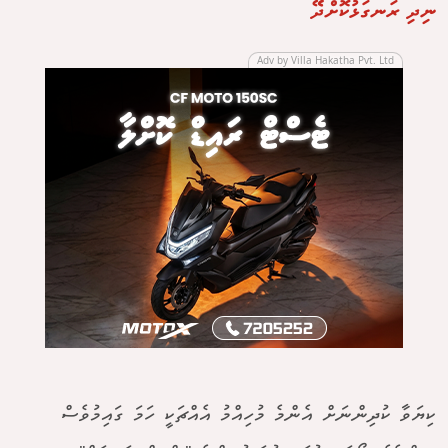
ނިދި ރަނގަޅުކޮށްދޭ
Adv by Villa Hakatha Pvt. Ltd
ކިޔަވާ ކުދިންނަށް އެންމެ މުހިއްމު އެއްޗަކީ ހަމަ ގައިމުވެސް