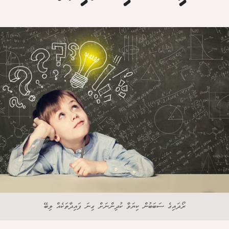
ރޯދައިގެ ސަބަބުން ކިޔަވާ ކުދިންނަށް ގިނަ ފައިދާތަކެއް ލިބޭ