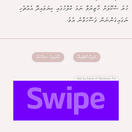
ހުރެ ސްކޫލަށް ހާޒިރުވާ ނަމަ ކްލާހުގައި ކިޔަވައިދޭ އެއްޗެހި
ނަގައިގަންނަން ފަސޭހަވާނެ އެވެ.
ލައިފްސްޓައިލް
ރޯދައިގެ ސިއްހަތު
Adv by Bank of Maldives Plc