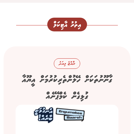
އިތުރު އާޓިކަލް
ރާއްޖެ މިއަދު
ގާނޫނުތަކަށް ހޭލުންތެރިކުރުމަށް އީޔޫއާ
ގުޅިގެން ކެމްޕޭނެއް