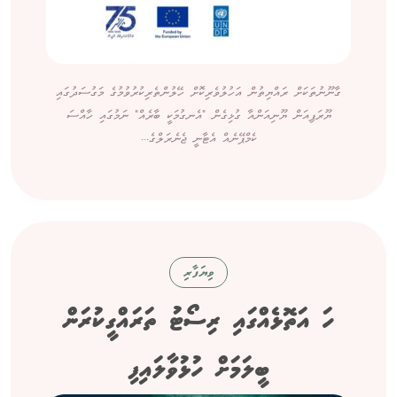
ގާނޫނުތަކަށް ރައްޔިތުން އަހުލުވެރިކޮށް ހޭލުންތެރިކުރުވުމުގެ މަގުސަދުގައި
ޔޫރަޕިއަން ޔޫނިއަންއާ ގުޅިގެން "އެނގުމަކީ ބާރެއް" ނަމުގައި ހާއްސަ
ކެމްޕޭނެއް އެޓާނީ ޖެނެރަލްގެ...
ވިޔަފާރި
ހަ އަތޮޅެއްގައި ރިސޯޓު ތަރައްގީކުރަން
ބީލަމަށް ހުޅުވާލައިފި