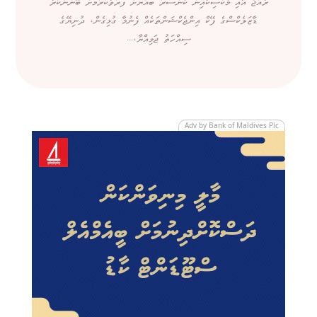
ރާއްޖެ އާއި މެކްސިކޯއިން ކެންސަރު ބައްޔަށް ފަރުވާކުރުމަށް ބޭނުންކުރާ
ޑާޒަލެކްސްގެ ފޭކް އިންޖެކްޝަންތަކެއް ފެނުމާ ގުޅިގެން، ދުނިޔޭގެ
ސިއްހަތު ޖަމިއްޔާ،...
Adv by Bank of Maldives Plc