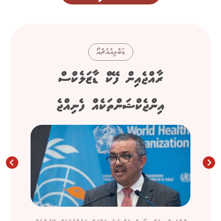
ޑަބްލިއުއެޗްއޯ
ރާއްޖެއިން ފޭކް ޑާޒަލެކްސް
އިންޖެކްޝަންތަކެއް ފެނިއްޖެ