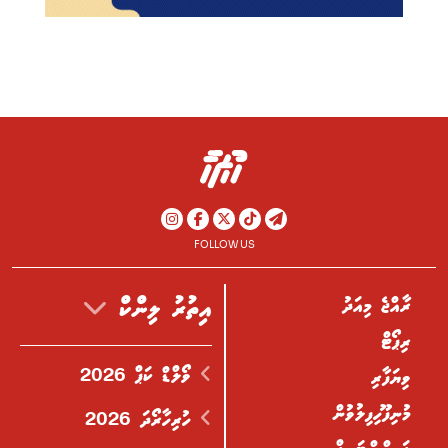
FOLLOW US
ރާއްޖެ މިއަދު
އިތުރު ލިންކް
ރިޕޯޓް
ވޯލްޑް ކަޕް 2026
ވިޔަފާރި
މުނިފޫހިފިލުވުން
ހުރިހާރޯދަ 2026