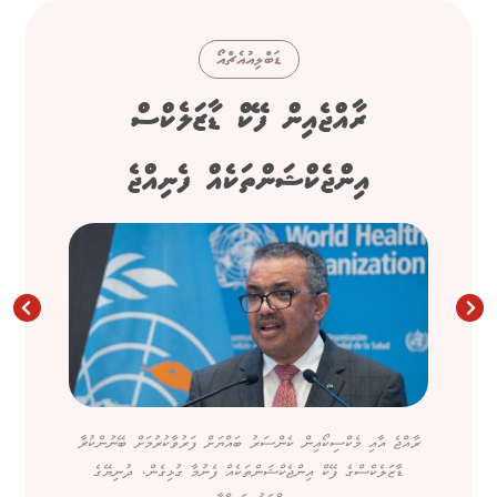
ޑަބްލިއުއެޗްއޯ
ރާއްޖެއިން ފޭކް ޑާޒަލެކްސް
އިންޖެކްޝަންތަކެއް ފެނިއްޖެ
ރާއްޖެ އާއި މެކްސިކޯއިން ކެންސަރު ބައްޔަށް ފަރުވާކުރުމަށް ބޭނުންކުރާ
ޑާޒަލެކްސްގެ ފޭކް އިންޖެކްޝަންތަކެއް ފެނުމާ ގުޅިގެން، ދުނިޔޭގެ