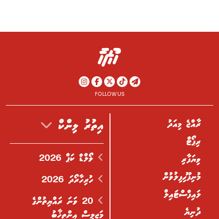
FOLLOW US
ރާއްޖެ މިއަދު
އިތުރު ލިންކް
ރިޕޯޓް
ވޯލްޑް ކަޕް 2026
ވިޔަފާރި
މުނިފޫހިފިލުވުން
ހުރިހާރޯދަ 2026
ލައިފްސްޓައިލް
20 ވަނަ ރައްޔިތުންގެ
ދުނިޔެ
މަޖިލިސް އިންތިޚާބު