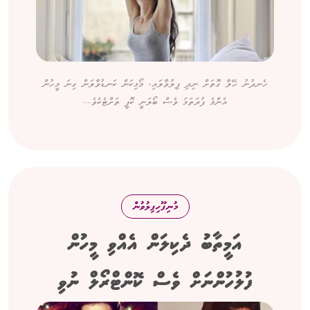
ހެނދުނު ހޭލާ ގޮތަށް ނިދި ފިލުވާލައި، މޯޅިކަން ކަނޑުވާލަން ގިނަ މީހުން
އެންމެ ފުރަތަމަ ވެސް ބޯލަނީ ކޮފީ ތަށްޓެކެވެ....
މުނިފޫހިފިލުވުން
އަމީތާބު ދެކިލަން އެއްވި މީހުން
ފުލުހުންނަށް ވެސް ކޮންޓްރޯލް ނުވި