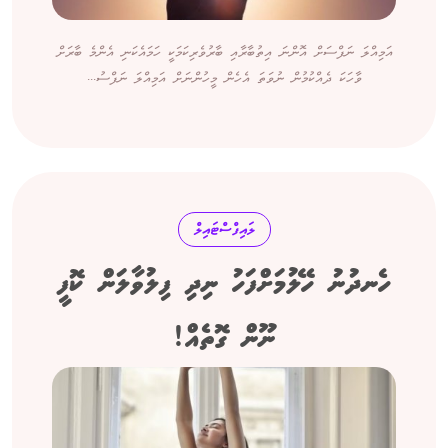
އަމިއްލަ ނަފްސަށް އޮންނަ އިތުބާރާއި ބާރުވެރިކަމަކީ ހަމައެކަނި އެންމެ ބާރަށް
ވާހަކަ ދެއްކުމުން ނުވަތަ އެހެން މީހުންނަށް އަމިއްލަ ނަފްސު...
ލައިފްސްޓައިލް
ހެނދުނު ހޭލުމަށްފަހު ނިދި ފިލުވާލަން ކޮފީ
ނޫން ގޮތެއް!