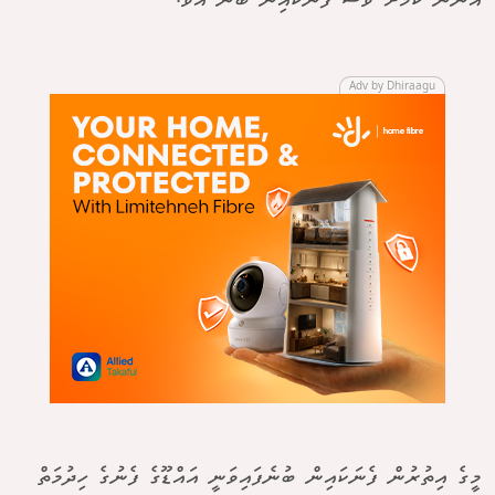
އަންނަ ކަމަށް ވެސް ފެނަކައިން ބުނެ އެވެ.
Adv by Dhiraagu
މީގެ އިތުރުން ފެނަކައިން ބުނެފައިވަނީ އައްޑޫގެ ފެނުގެ ހިދުމަތް