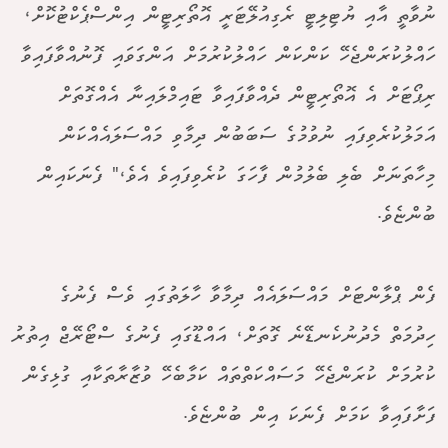
ނުވާތީ އާއި ޔުޓިލިޓީ ރެގިއުލޭޓަރީ އޮތޯރިޓީން އިންސްޕެކްޓުކޮށް،
ހައްލުކުރަންޖެހޭ ކަންކަން ހައްލުކުރުމަށް އަންގަވައި ފޮނުއްވާފައިވާ
ރިޕޯޓަށް އެ އޮތޯރިޓީން ދެއްވާފައިވާ ޓައިމްލައިނާ އެއްގޮތަށް
އަމަލުކުރެވިފައި ނުވުމުގެ ސަބަބުން ދިމާވި މައްސަލައެއްކަން
މިހާތަނަށް ބެލި ބެލުމުން ފާހަގަ ކުރެވިފައިވެ އެވެ،" ފެނަކައިން
ބުންޏެވެ.
ފެން ޕްލާންޓަށް މައްސަލައެއް ދިމާވާ ހާލަތުގައި ވެސް ފެނުގެ
ހިދުމަތް މެދުނުކެނޑޭނެ ގޮތަށް، އައްޑޫގައި ފެނުގެ ސްޓޯރޭޖް އިތުރު
ކުރުމަށް ކުރަންޖެހޭ މަސައްކަތްތައް ކަމާބެހޭ ވުޒާރާތަކާއި ގުޅިގެން
ފަށާފައިވާ ކަމަށް ފެނަކަ އިން ބުންޏެވެ.