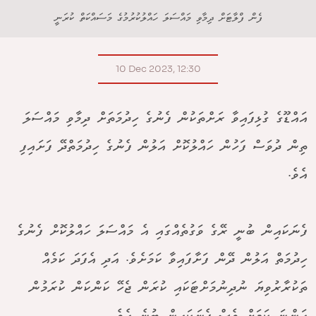
ފެން ފްލާޓަށް ދިމާވި މައްސަލަ ހައްލުކުރުމުގެ މަސައްކަތް ކުރަނީ
10 Dec 2023, 12:30
އައްޑޫގެ ގުޅިފައިވާ ރަށްތަކުން ފެނުގެ ހިދުމަތަށް ދިމާވި މައްސަލަ
ތިން ދުވަސް ފަހުން ހައްލުކޮށް އަލުން ފެނުގެ ހިދުމަތްދޭ ފަށައިފި
އެވެ.
ފެނަކައިން ބުނީ ރޭގެ ވަގުތެއްގައި އެ މައްސަލަ ހައްލުކޮށް ފެނުގެ
ހިދުމަތް އަލުން ދޭން ފަށާފައިވާ ކަމަށެވެ. އަދި އެފަދަ ކަމެއް
ތަކުރާރުވިޔަ ނުދިނުމަށްޓަކައި ކުރަން ޖެހޭ ކަންކަން ކުރަމުން