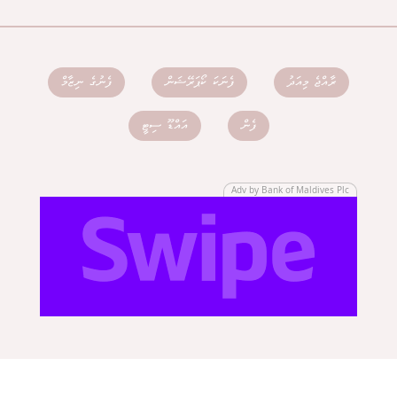
ރާއްޖެ މިއަދު
ފެނަކަ ކޯޕަރޭޝަން
ފެނުގެ ނިޒާމް
ފެން
އައްޑޫ ސިޓީ
Adv by Bank of Maldives Plc