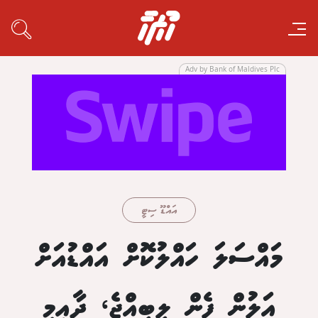
Adv by Bank of Maldives Plc
އައްޑޫ ސިޓީ
މައްސަލަ ހައްލުކޮށް އައްޑުއަށް
އަލުން ފެން ލިބިއްޖެ، ދާއިމީ