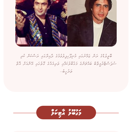
ބޮލީވުޑްގެ ރަން ޒަމާނުގައި މުނިފޫހިފިލުވުމުގެ ދާއިރާގައި ރަސްކަން ކުރި
ސުޕަސްޓާރުމީތާބް ބައްޗަންގެ މަގުބޫލުކަމާއި ތަރިއެއްގެ ގޮތުގައި އޭނާއަށް އޮތް
ތަރުހީބު...
މަގުބޫލު އާޓިކަލް