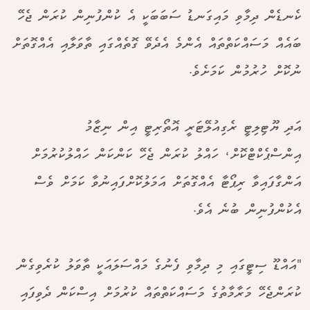
ކެނޑެން ދިމާވި މައިގަނޑު ސަބަބަކީ އެ ކުންފުނިން ކުރަން ޖެހޭ
ބައެއް މަސައްކަތްތައް އެންމެ އެދެވޭ ގޮތެއްގައި ތާވަލާއި އެއްގޮތަށް
ނުކޮށް ހުރުމުން ކަމަށެވެ.
އަދި ޔޫޓިލިޓީ ރެގިއުލޭޓަރީ އޮތޯރިޓީ އިން ނިޒާމު
އިންސްޕެކްޓްކޮށް، ހައްލު ކުރަން ޖެހޭ ކަންކަން ހައްލުކުރުމަށް
އަންގާފައިވާ ރިޕޯޓާ އެއްގޮތަށް އަމަލުކޮށްފައިނުވާ ކަމަށް ވެސް
އެކުންފުނިން ބުނެ އެވެ.
"އައްޑޫ ސިޓީގައި މި ދިމާވި ފެނުގެ މައްސަލައަކީ ތާވަލު ކުރެވިގެން
ކުރަންޖެހޭ މަރާމާތުގެ މަސައްކަތްތައް ކުރުމަށް އިސްކަން ދެވިފައި