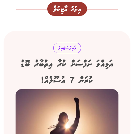
އިތުރު އާޓިކަލް
ލައިފްސްޓައިލް
އަމިއްލަ ނަފްސަށް ކުރާ އިތުބާރު ބޮޑު
ކުރަން 7 އުސޫލެއް!