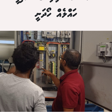
ހައްލެއް ހޯދަނީ