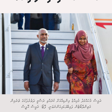
ރައީސް މުހައްމަދު މުއިއްޒު އިންޑިއާއަށް ކުރެއްވި ރަސްމީ ދަތުރުފުޅުގެ ތެރެއިން
މަތިންދާބޯޓުން ފައިބާވަޑައިގަންނަވަނީ. ފޮޓޯ: ރައީސް އޮފީސް