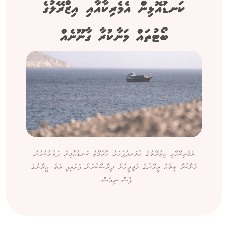
ކަނޑުއޮޅިން އެމެރިކާއާއި އިޒްރޭލުގެ
ބޯޓުތައް މަނާކުރާ ގާނޫނެއް
އެމެރިކާއާއި އިޒްރޭލުގެ އުޅަނދުފަހަރު ހޮރްމޫޒް ކަނޑުއޮޅިން ދަތުރުކުރުން
މަނާކުރާ ބިލެއް އީރާނުގެ މަޖިލީހުން ދިރާސާކުރަން ފަށައިފި އެވެ. އީރާނުގެ
ފާސް ނިއުސް...