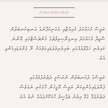
21 Nov 2024, 08:22
ރައީސް މުހައްމަދު މުއިއްޒާއި އެމަނިކުފާނުގެ އަނބިކަނބަލުން
ސާޖިދާ މުހައްމަދު އިނގިރޭސިވިލާތުގެ މެންޗެސްޓާގައި އޮންނަ
ކައިވެނި ހަފްލާއެއްގައި ބައިވެރިވެވަޑައިގަތުމަށް ރޭ ފުރާވަޑައިގެންފި
އެވެ.
ރައީސްގެ ދެކަނބަލުން ނުރަސްމީ ދަތުރުފުޅެއްގައި
ފުރާވަޑައިގެންވިކަން ރައީސް އޮފީހުން ހާމަކުރި ނަމަވެސް.
ދަތުރުފުޅާ ގުޅޭ އިތުރު ތަފްސީލު ހާމަކޮށްފައެއް ނުވެ އެވެ.