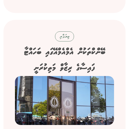
ވިޔަފާރި
ބޭންކްތަކުން އެމްއެމްއޭގައި ބަހައްޓާ
ފައިސާގެ ރިޒާވް މަތިކުރަނީ