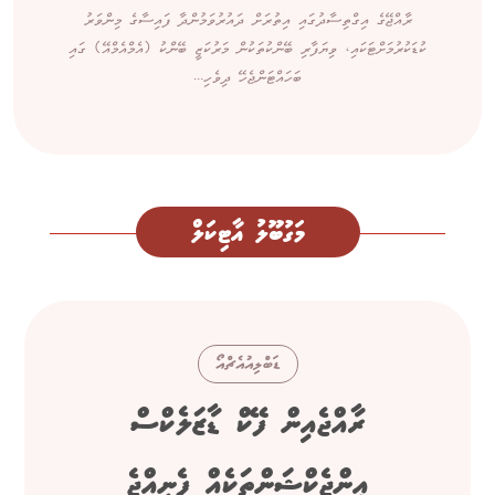
ރާއްޖޭގެ އިގްތިސާދުގައި އިތުރަށް ދައުރުވަމުންދާ ފައިސާގެ މިންވަރު
ކުޑަކުރުމަށްޓަކައި، ވިޔަފާރި ބޭންކުތަކުން މަރުކަޒީ ބޭންކު (އެމްއެމްއޭ) ގައި
ބަހައްޓަންޖެހޭ ދިވެހި...
މަގުބޫލު އާޓިކަލް
ޑަބްލިއުއެޗްއޯ
ރާއްޖެއިން ފޭކް ޑާޒަލެކްސް
އިންޖެކްޝަންތަކެއް ފެނިއްޖެ