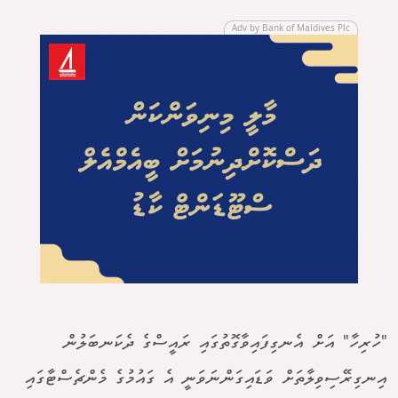
Adv by Bank of Maldives Plc
"ހުރިހާ" އަށް އެނގިފައިވާގޮތުގައި ރައީސްގެ ދެކަނބަލުން
އިނގިރޭސިވިލާތަށް ވަޑައިގަންނަވަނީ އެ ގައުމުގެ މެންޗެސްޓާގައި