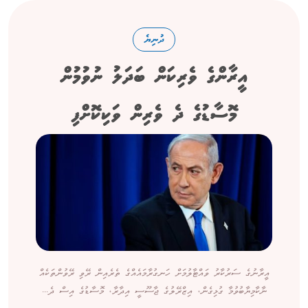
ދުނިޔެ
އީރާންގެ ވެރިކަން ބަދަލު ނުވުމުން
މޮސާޑުގެ ދެ ވެރިން ވަކިކޮށްފި
އީރާނުގެ ސަރުކާރު ވައްޓާލުމަށް ހަނގުރާމައެއްގެ ތެރެއިން ރޭވި ރޭވުންތަކެއް
ނާކާމިޔާބުވުމާ ގުޅިގެން، އިޒްރޭލުގެ ޖާސޫސީ އިދާރާ، މޮސާޑުގެ އިސް ދެ...