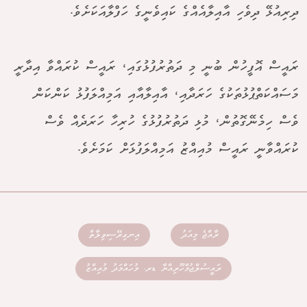
ދިރިއުޅޭ ދިވެހި އާއިލާއެއްގެ ކައިވެނީގެ ހަފްލާއަކަށެވެ.
ރައީސް އޮފީހުން ބުނީ މި ދަތުރުފުޅުގައި، ރައީސް ކުރައްވާ އިދާރީ
މަސައްކަތްޕުޅުތަކުގެ ހަރަދާއި، އާއިލާއާއި އަމިއްލަފުޅު ކަންކަން
ވެސް ހިމެނޭގޮތުން، މުޅި ދަތުރުފުޅުގެ ހުރިހާ ހަރަދެއް ވެސް
ކުރައްވާނީ ރައީސް މުއިއްޒު އަމިއްލަފުޅަށް ކަމަށެވެ.
ރާއްޖެ މިއަދު
އިނގިރޭސިވިލާތް
ރައީސުލްޖުމްހޫރިއްޔާ ޑރ. މުހައްމަދު މުއިއްޒު