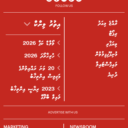
FOLLOW US
ރާއްޖެ މިއަދު
އިތުރު ލިންކް
ރިޕޯޓް
ވޯލްޑް ކަޕް 2026
ވިޔަފާރި
މުނިފޫހިފިލުވުން
ހުރިހާރޯދަ 2026
ލައިފްސްޓައިލް
20 ވަނަ ރައްޔިތުންގެ
ދުނިޔެ
މަޖިލިސް އިންތިޚާބު
2023 ރިޔާސީ އިންތިޚާބު
ލައިވް ބްލޮގް
ADVERTISE WITH US
MARKETING
NEWSROOM