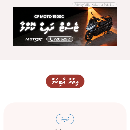
Adv by Villa Hakatha Pvt. Ltd
އިތުރު އާޓިކަލް
ދުނިޔެ