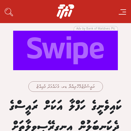
Adv by Bank of Maldives Plc
ރައީސުލްޖުމްހޫރިއްޔާ ޑރ. މުހައްމަދު މުއިއްޒު
ކައިވެނީގެ ހަފްލާ އަކަށް ރައީސްގެ
ދެކަނބަލުން އިނގިރޭސިވިލާތަށް