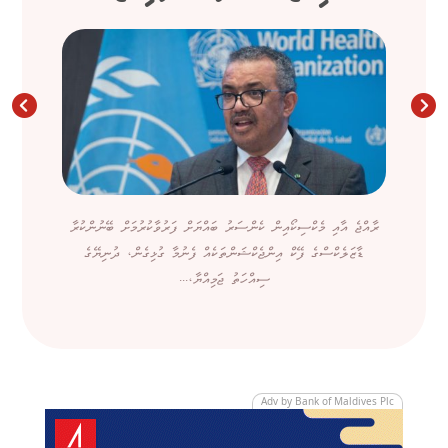
ރާއްޖެ އާއި މެކްސިކޯއިން ކެންސަރު ބައްޔަށް ފަރުވާކުރުމަށް ބޭނުންކުރާ
ޑާޒަލެކްސްގެ ފޭކް އިންޖެކްޝަންތަކެއް ފެނުމާ ގުޅިގެން، ދުނިޔޭގެ
ސިއްހަތު ޖަމިއްޔާ،...
Adv by Bank of Maldives Plc