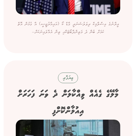
އީރާނުގެ އިސްލާމިކް ރިވަލުޝަނަރީ ގާޑް ކޯ (އައިއާރުޖީސީ) އާ ގުޅުން އޮތް
ކަމަށް ބުނާ ދެ މަތިންދާބޯޓަކާއި ތިން އެއާލައިނަކަށް...
ވިޔަފާރި
މާލޭގެ ގެއެއް ވިއްކާލަން ދެ ވަނަ ފަހަރަށް
އިއުލާންކޮށްފި