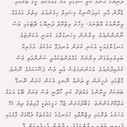
ދުނިޔޭގެ އެންމެ ކުރީ ސަފުގައި އުޅޭ ގައުމެކެވެ. މީގެ ތެރޭގައި
ޑްރޯން އާއި ހައިޕަސޮނިކް މިސައިލް ހިމެނެއެވެ. އިތުރު ގައުމެއް
އީރާނާއެކު އޮތްނަމަ، މިހާރު އިޒްރޭލް ދުނިޔޭގެ ޗާޓުގައި ވެސް
ނޯންނާނެއެވެ. އިރާނުން މިހަނގުރާމަ ކުރަނީ އެކަންޏެވެ.
ހަނގުރާމައަކީ އެކަނި ކުރަން އުނދަގޫ ކަމެކެވެ. އެމެރިކާ
ބައިވެރިވެގެން އިރާނަށް ގެއްލުންތަކެއްދީ ސުންނާފަތި ވެސް
ކުރެވިދާނެއެވެ. އެހެންނަމަވެސް އެއީ ވެސް ފަސޭހަކަމެއް ނޫނެވެ.
ގާޒާގައި ރަހީނުން ވީ ތަނެއް ނޭނގި އެކަން ކުރަން ނޭނގޭ
ބަޔަކަށް އީރާންގެ މައްޗަށް ކުރި ހޯދޭނީ ވެސް ވަރަށް ބޮޑު އަގެއް
އަދާކޮށްގެންނެވެ. ގަބޫލުކުރަން ޖެހޭ ހަގީގަތަކީ ފާއިތުވެ ދިޔަ 75
އަހަރުގެ ތެރޭގައި އިޒްރޭލާއި ހުޅަނގުގެ ގައުމުތަކާ ދެކޮޅަށް ފާޅުގައި
ދެމިތިބި ބަޔަކީ އީރާންކަމެވެ. އިރާނުން އެހީތެރިކަން ދޭ