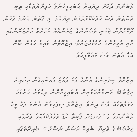
ލުބްނާން ދޫކޮށް ދިޔައިރު އެބައިމީހުންގެ ހަތިޔާރުތަކާއި ތިބި
ތަންތަން ވެސް ހަލާކުކޮށްލަމުން ދިޔައެވެ. މި ގޮތުން އެންމެ ފަހުން
ދޫކޮށްލާން ޖެހުނީ ލުބުނާންގެ ޓައުންއެއް ކަމަށްވާ މަރްޖަނޫންގައި
ހުރި އެމީހުންގެ ހެޑްކުއާޓަރެވެ. އިޒްރޭލުން ވައިގެ މަގުން ބޮން
އަޅާ އެތަން ވެސް ގޮއްވާލީއެވެ.
އިޒްރޭލް ސިފައިންގެ އެންމެ ފަހު ފައުޖު ފައިބައިގެން ދިޔައިރު
ހިޒްބުﷲ ހަނގުރާމަވެރިން އެބައިމީހުންނާ ދިމާލަށް ވަރުގަދަ
ހަމަލާތަކެއް ވެސް ދިނެވެ. އިޒްރޭލް ސިފައިގެން އެންމެ ފަހު މީހާ
ލުބުނާންގެ ފަސްގަނޑުން ފޭބިތާ ކުޑަ ވަގުތުކޮޅެއްގެ ތެރޭގައި
ހިޒްބުﷲގެ ވެރިޔާ ޝެއިޚް ހަސަން ނަސްރުﷲ ބެއިރޫތުގައި