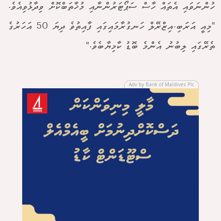
ހުންނަވައި އެތައް ހާސް ސަޕޯޓަރުންނާއި މުޚާތަބްކޮށް ވިދާޅުވިއެވެ.
"މިއީ އަރަބި-އިޒްރޭލް ހަނގުރާމައިގައި ފާއިތުވެ ދިޔަ 50 އަހަރުގެ
ތެރޭގައި ލިބުނު އެންމެ ބޮޑު ކާމިޔާބެވެ."
Adv by Bank of Maldives Plc