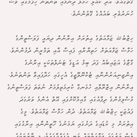
ގޮތުގައެވެ. އަދި ކުއްލި ހަމަލާ ދިނުމާއި ތަންތަން ހިފުމުގައި ވެސް
ހުނަރުވެރި ބައެއްގެ ގޮތުންނެވެ.
ހިޒްބުﷲ ޖަމާއަތުގެ އިތުރަށް އިރާނުން ދިޔައީ ފަލަސްތީންގެ
ހަމާސް ޖަމާއަތަށް ހަތިޔާރާއި ފައިސާ އާއި ތަމްރީން ދެމުންނެވެ.
ގާޒާގެ އަޖައިބެއް ފަދަ ބިމު އަޑީގެ ޓަނަލްތަކަކީ އިރާނުގެ
އިންޖިނިއަރުންނާއި ޓެކްނޮލޮޖީގެ އެހީގައި ހަދާފައިވާ ތަންތަނެވެ.
އިރާނުން އިޒްރޭލާއި ހުޅަނގާ ކުރިމަތިލުމަށް ނުވަތަ ފަލަސްތީނުގެ
މުސްލިމުންގެ ދިފާއުގައި ގާއިމްކޮށްފައި އޮތް އެންމެ ވަރުގަދަ
ފައުޖަކީ ހިޒްބުﷲ ޖަމާއަތެވެ. ދެން ހަމާސް ޖަމާއަތެވެ. މީގެ
އިތުރަށް މި ކުޑައިގެ ދަށުގައި ޔަމަނުގެ ހޫތީންނާއި އިރާގުގައި
ވެސް ވަރުގަދަ ޖަމާއަތްތައް ވަނީ އުފައްދާފައެވެ. މި ބާރުތަކުގެ