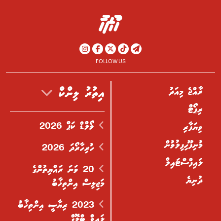
FOLLOW US
ރާއްޖެ މިއަދު
އިތުރު ލިންކް
ރިޕޯޓް
ވޯލްޑް ކަޕް 2026
ވިޔަފާރި
މުނިފޫހިފިލުވުން
ހުރިހާރޯދަ 2026
ލައިފްސްޓައިލް
20 ވަނަ ރައްޔިތުންގެ
ދުނިޔެ
މަޖިލިސް އިންތިޚާބު
2023 ރިޔާސީ އިންތިޚާބު
ލައިވް ބްލޮގް