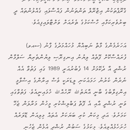
ގްރޫޕްތަކުން އިޒްރޭލް ތަންތަނުން ފައްސާލައި ގެއްލުންތައް ދީ
ބިރުވެރިކަމާއި ހާސްކަމުގެ ތެރެއަށް ވަށްޓާލައިފިއެވެ.
އަހަރެމެންގެ މާތް ނަބިއްޔާ މުހައްމަދުގެ ފާނު (ސއވ)
ފުރައްސާކޮށް ފޮތެއް ލިޔުނު އިނގިރޭސި ލިޔުންތެރިޔާ ސަލްމާން
ރުޝްދީ އާ ދެކޮޅަށް 14 ފެބުރުއަރީ 1989 ގައި ފަތުވާ އެއް
ނެރެން ކެރުނު ހަމައެކަނި ލީޑަރަކީ ވެސް އިރާންގެ އިސްލާމީ
އިންގިލާބުގެ ބާނީ އާޔަތުﷲ ރޫހުއްﷲ ޚުމައިނީއެވެ. ފަތުވާގައި
ވަނީ ރުޝްދީ އާއި އެ ފޮތް ޕަބްލިޝްކުރި މީހުން މަރާލަން ޖެހޭ
ކަމަށެވެ. އަދި މިކަން ކުރި ބަޔަކަށް އެތައް މިލިއަން ޑޮލަރެއް
ހުށަހެޅުއްވިއެވެ. މިކަމުގެ ސަބުން ރުޝްދީ އުޅެން ޖެހުނީ