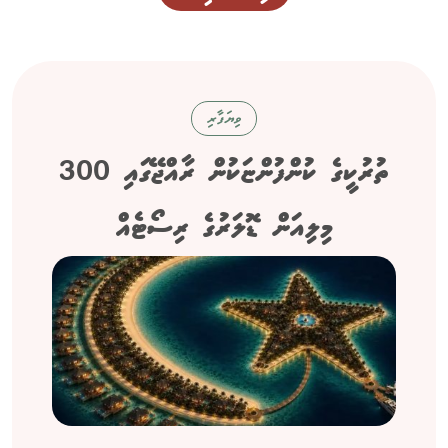
ވިޔަފާރި
ތުރުކީގެ ކުންފުންޏަކުން ރާއްޖޭގައި 300
މިލިއަން ޑޮލަރުގެ ރިސޯޓެއް