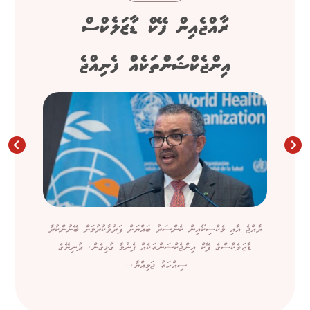
ރާއްޖެއިން ފޭކް ޑާޒަލެކްސް
އިންޖެކްޝަންތަކެއް ފެނިއްޖެ
ރާއްޖެ އާއި މެކްސިކޯއިން ކެންސަރު ބައްޔަށް ފަރުވާކުރުމަށް ބޭނުންކުރާ
ޑާޒަލެކްސްގެ ފޭކް އިންޖެކްޝަންތަކެއް ފެނުމާ ގުޅިގެން، ދުނިޔޭގެ
ސިއްހަތު ޖަމިއްޔާ،...