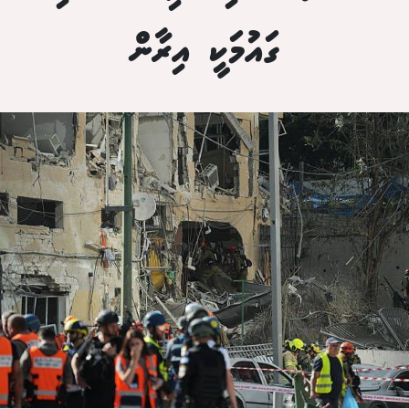
ގައުމަކީ އިރާން