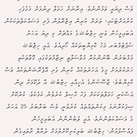
ވެސް ދިޔައީ ވަމުންނެވެ. އިރާނަށް ހަމަލާ ދިނުމަށް މަގުފަހި
ކުރުމަށްޓަކައި، ވަރަށް ކުރިން އިޒްރޭލުން ފެށި މަސައްކަތްތަކަކުން
އެބައިމީހުން ވަނީ ހިޒްބުﷲގެ މައްޗަށް މި ދިޔަ އަހަރު
ސެޕްޓެމްބަރ މަހު ކާމިޔާބީތަކެއް ހޯދިއެވެ. އެއީ ހިޒްބުﷲ
މެމްބަރުން ބޭނުންކުރާ މުވާސަލާތީ ނިޒާމްތަކުގައި ގޮވާތަކެތި
ހަރުކުރުމަށް މީގެ އަހަރުތަކެއް ކުރިން ފެށި އޮޕްރޭޝަންތަކެއް ވެސް
ކާމިޔާބުވެ، ޖާސޫސުންގެ އެހީއާއި ހިޒްބުﷲ އާ ދެކޮޅަށް ދިން
އަސްކަރީ ހަމަލާތަކަކަށް ފަހު ހާސިލް ކުރެވުނު ކަމެކެވެ. ކުރުކޮށް
ސިފަކުރާނަމަ މިކަންތައްތައް ކުރެވުނީ ވެސް ބަރާބަރު 25 އަހަރު
ގެ މަސައްކަތުންނެވެ. އެއީ ލުބުންނާނު އެބައިމީހުން
ފައްސާލުމުން، ހިޒްބުﷲ ބަލިކަށިކޮށްލުމަށް ދުރާލާ ރާވައިގެން