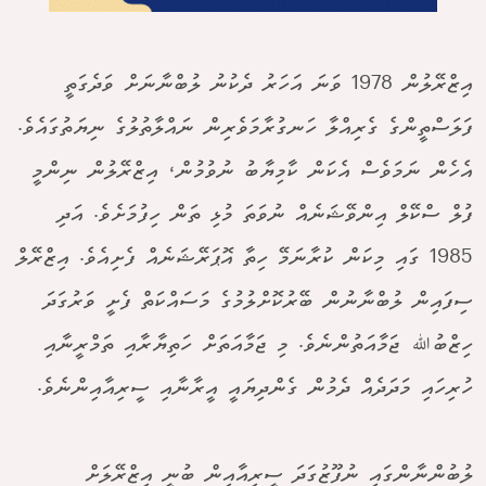
އިޒްރޭލުން 1978 ވަނަ އަހަރު ދެކުނު ލުބްނާނަށް ވަދެގަތީ
ފަލަސްތީންގެ ގެރިއްލާ ހަނގުރާމަވެރިން ނައްލާތުލުގެ ނިޔަތުގައެވެ.
އެހެން ނަމަވެސް އެކަން ކާމިޔާބު ނުވުމުން، އިޒްރޭލުން ނިންމީ
ފުލް ސްކޭލް އިންވޭޝަނެއް ނުވަތަ މުޅި ތަން ހިފުމަށެވެ. އަދި
1985 ގައި މިކަން ކުރާނަމޭ ހިތާ އޮޕަރޭޝަނެއް ފެށިއެވެ. އިޒްރޭލް
ސިފައިން ލުބްނާނުން ބޭރުކޮށްލުމުގެ މަސައްކަތް ފެށީ ވަރުގަދަ
ހިޒްބުﷲ ޖަމާއަތުންނެވެ. މި ޖަމާއަތަށް ހަތިޔާރާއި ތަމްރީނާއި
ހުރިހައި މަދަދެއް ދެމުން ގެންދިޔައީ އީރާނާއި ސީރިއާއިންނެވެ.
ލުބުންނާންގައި ނުފޫޒުގަދަ ސީރިއާއިން ބުނީ އިޒްރޭލަށް