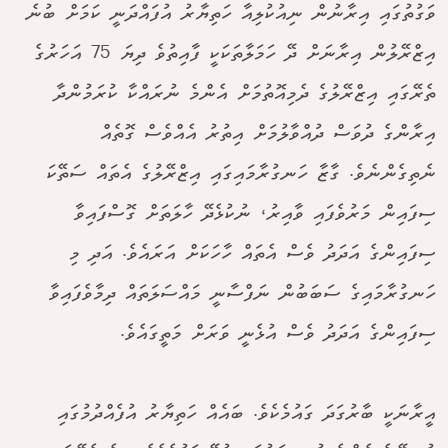
ވަގުތުގައި އިރާނުން ނިއުކުލިއާ ހަތިޔާރު އުފައްދަނީ ކަމަށް ބުނެ
އިޒްރޭލުން އިރާނަށް ދޭ ހަމަލާތަކަކީ ފާއިތުވެ ދިޔަ 75 އަހަރުގެ
ތެރޭގައި އިޒްރޭލުގެ ދެމިއޮތުމަށް އެންމެ ނުރައްކާ ކުރަމުންދާ
އިރާންގެ ދުވަސް ދުއްވާލުމަށް އިތުރު އެއްވެސް ގޮތެއް
ނެތިގެންނެވެ. ގާޒާ ހަނގުރާމައިގައި އިޒްރޭލުގެ އެތައް ސަތޭކަ
ސިފައިން މަރުވެފައި ވާއިރު، ނުކުޅެދޭ ހާލަތަށް ގޮސްފައިވާ
ސިފައިންގެ އަދަދު ވެސް އެތައް ހާހަކަށް އަރައެވެ. އަދި މި
ހަނގުރާމައިގެ ސަބަބުން ނަފްސާނީ މައްސަލަތައް ދިމާވެފައިވާ
ސިފައިންގެ އަދަދު ވެސް އުޅެނީ ވަރަށް މަތީގައެވެ.
އީރާނަކީ ބާރުގަދަ ގައުމެކެވެ. ބައެއް ހަތިޔާރު އުފެއްދުމުގައި