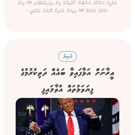
ތުރުކީގެ މަޝްހޫރު އަޝްޓާޝް ހޯލްޑިންގް އިން ދިވެހިރާއްޖޭގައި 120 ވިލާގެ
މައްޗަށް އެކުލެވޭ 300 މިލިއަން އެމެރިކާ ޑޮލަރުގެ ލަގްޒަރީ...
ދުނިޔެ
އީރާނަށް އަޅާފައިވާ ބައެއް ދަތިކުރުމުގެ
ފިޔަވަޅުތައް އުވާލައިފި