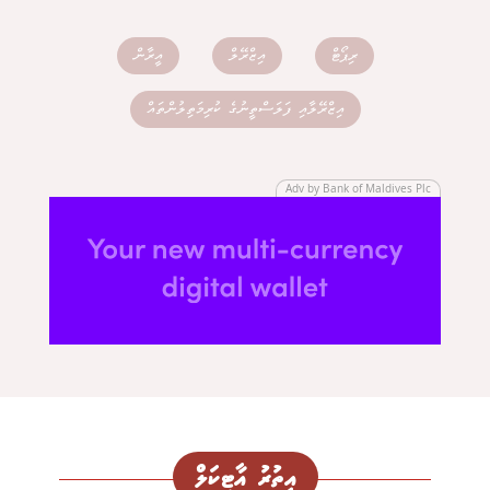
ރިޕޯޓް
އިޒްރޭލް
އީރާން
އިޒްރޭލާއި ފަލަސްތީނުގެ ކުރިމަތިލުންތައް
Adv by Bank of Maldives Plc
އިތުރު އާޓިކަލް