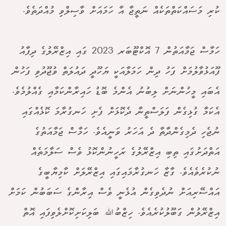
ކުރި މަސައްކަތްތަކެއް ނަތީޖާ އާ ހަމައަށް ވާސިލްވި މުއްދަތެވެ.
ހަމާސް ޖަމާއަތުން 7 އޮކްޓޫބަރ 2023 ގައި އިޒްރޭލުގެ ދިފާއު
ފޫއަޅުވާލުމަށް ފަހު ދިން ހަމަލާއަކީ ޔަހޫދީ ދައުލަތް ވުޖޫދުވި ފަހުން
އެބައި މީހުންނަށް ލިބުނު އެންމެ ބޮޑު ހައިރާންކަމާއި ގެއްލުމެވެ.
އެކަމާ ގުޅިގެން ފަލަސްތީނާ ދެކޮޅަށް ފެށި ހަނގުރާމަ ކޮޅެއްގައި
ނުޖެހި ދެމިގެންދާތާ ދެ އަހަރު ވަނީއެވެ. ހަމާސް ޖަމާއަތުގެ
އަތްދަށުގައި ތިބި އިޒްރޭލުގެ ރަހީނުންކޮޅު ވެސް ސަލާމަތެއް
ނުކުރެވެއެވެ. ގާޒާ ހަނގުރާމައިގައި އިޒްރޭލަށް ކާމިޔާބީގެ
އައްސޭރިއަށް ނުދެވިގެން އުޅެނީ ވެސް އިރާންގެ ސަބަބުން ކަމަށް
އިޒްރޭލުން ގަބޫލުކުރެއެވެ. ހިޒްބުﷲ ބަލިކަށިކޮށްލެވިފައި އޮތް