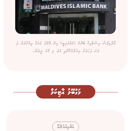
މޯލްޑިވްސް އިސްލާމިކް ބޭންކް (އެމްއައިބީ) އިން މާލޭގެ ގެއެއް ވިއްކާލަން ދެ
ވަނަ ފަހަރަށް އިއުލާނުކޮށްފި އެވެ. މި ގޭގެ ނީލަން...
މަގުބޫލު އާޓިކަލް
ޑަބްލިއުއެޗްއޯ