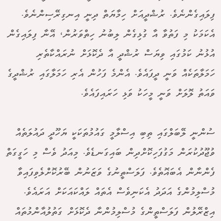
ފިލައިގެންނެވެ. ރުޝްދީއަށް ހިމާޔަތް ދިނީ އިނގިރޭސިންނެވެ.
އެކަމަކު މި ފަތުވާ އާ ގުޅިގެން ލިބުނު ހިތްވަރުން، އޭނާ ފިލައިގެން
އުޅުނު ކަމުގައި ވިޔަސް ރުޝްދީ އާ ދެކޮޅަށް ނުރައްކާތެރި
ހަމަލާތަކެއް ވަނީ ދީފައެވެ. އެންމެ ފަހުން އެރި ހަމަލާގައި ރުޝްދީގެ
ވައަތު ލޮލަށް ވަނީ މީހަކު ވަޅި ހަރައިފައެވެ.
ސުންނީ ލޭބަލްގައި ތިބި އިސްލާމީ ގައުމުތަކަކީ ޔަހޫދީ ދައުލަތެއް
ވުޖޫދުކުރަން މަގުފަހިކޮށްދިން ބައިގަނޑެވެ. މިއަދު ވެސް މި ހަގީގަތް
ފެންނާން އެބައޮތެވެ. ފަލަސްތީނުގެ ވަޒަނުން ބޭރުކޮށްލެވިފައިވާ
މުސްލިމުންގެ އަދަދު އެކަނިވެސް އެތައް ލައްކައަކަށް އަރައެވެ.
އިޒްރޭލުން ފަލަސްތީންގެ މުސްލިމުންނާ ދެކޮޅަށް ގަތުލުއާންމުތައް