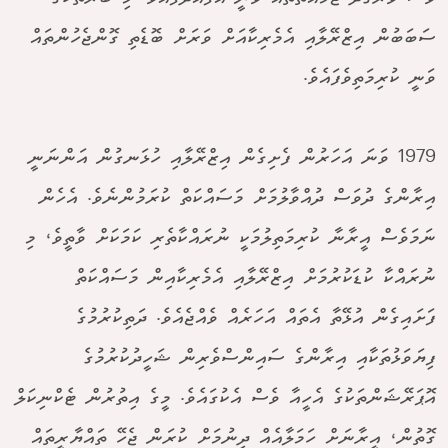
ސަބަބުން އިޒްރޭލާއި އެމެރިކާއަށް ވަރަށް ބޮޑެތި ގޮންޖެހުންތައް
ވަނީ ކުރިމަތިވެފައެވެ.
1979 ވަނަ އަހަރުން ފެށިގެން އިޒްރޭލާއި ހުޅަނގުން އަންނަނީ
އިރާންގެ ދުވަސް ދުއްވާލުމަށް މަސައްކަތް ކުރަމުންނެވެ. އެހެން
ނަމަވެސް އީރާނާ ކުރިމަތިލުމަކީ ނުރައްކާތެރި ކަމަކަށް ވާތީވެ، މި
ނުރައްކާ ކުޑަކުރުމަށް އިޒްރޭލާއި އެމެރިކާއިން މަސައްކަތް
ފަށައިގެން އުޅޭތާ އެތައް އަހަރެއް ވެއްޖެއެވެ. ދަތިކުރުމުގެ
ފިޔަވަޅުތަކާއި އިރާންގެ ސައިންސްވެރިން ޝަހީދުކުރުމުގެ
އޮޕަރޭޝަންތަކުގެ އެހީއާ ވެސް އެކުގައެވެ. މީގެ އިތުރުން ޓެކްނިކަލް
ގޮތުން، އީރާނަށް ހަމަލާއެއް ދިނުމަށް ކުރަން ޖެހޭ ތައްޔާރީތައް