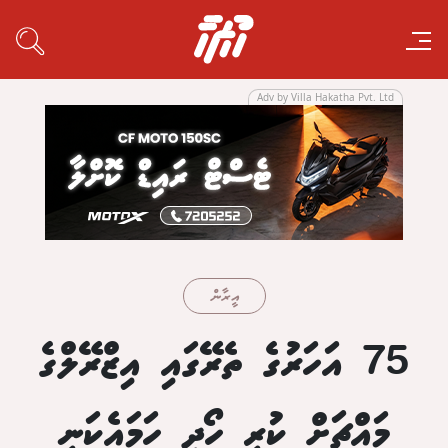
Adv by Villa Hakatha Pvt. Ltd
އީރާން
75 އަހަރުގެ ތެރޭގައި އިޒްރޭލްގެ
މައްޗަށް ކުރި ހޯދި ހަމައެކަނި