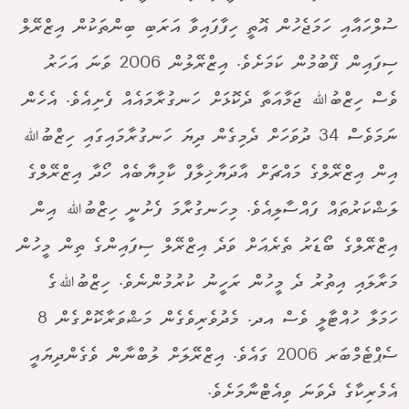
ސުލްހައާއި ހަމަޖެހުން އޮތީ ހިފާފައިވާ އަރަބި ބިންތަކުން އިޒްރޭލް
ސިފައިން ފޭބުމުން ކަމަށެވެ. އިޒްރޭލުން 2006 ވަނަ އަހަރު
ވެސް ހިޒްބުﷲ ޖަމާއަތާ ދެކޮޅަށް ހަނގުރާމައެއް ފެށިއެވެ. އެހެން
ނަމަވެސް 34 ދުވަހަށް ދެމިގެން ދިޔަ ހަނގުރާމައިގައި ހިޒްބުﷲ
އިން އިޒްރޭލްގެ މައްޗަށް އާދަޔާޚިލާފް ކާމިޔާބެއް ހޯދާ އިޒްރޭލްގެ
ލަޝްކަރުތައް ފައްސާލިއެވެ. މިހަނގުރާމަ ފެށުނީ ހިޒްބުﷲ އިން
އިޒްރޭލްގެ ބޯޑަރު ތެރެއަށް ވަދެ އިޒްރޭލް ސިފައިންގެ ތިން މީހުން
މަރާލައި އިތުރު ދެ މީހުން ރަހީނު ކުރުމުންނެވެ. ހިޒްބުﷲގެ
ހަމަލާ ހުއްޓާލީ ވެސް އދ. މެދުވެރިވެގެން މަޝްވަރާކޮށްގެން 8
ސެޕްޓެމްބަރ 2006 ގައެވެ. އިޒްރޭލަށް ލުބްނާން ވެގެންދިޔައީ
އެމެރިކާގެ ދެވަނަ ވިއެޓްނާމަށެވެ.