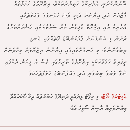
ބޭނުންކުރަނީ އެމެރިކާގެ ހަތިޔާރުތަކެވެ. އިޒްރޭލުގެ ހަމަލާތައް
ގާޒާއަށް އަދި އިރާނަށް ދެނީ ވެސް ހުޅަނގުގެ ގައުމުތަކާއި
އެމެރިކާ އާއި އިޒްރޭލް ގުޅިގެން ކުރާ ސައްލާތަކާއި މަޝްވަރާތަކުގެ
ދަށުން މި އެންމެނަށް ފާޅުކަންބޮޑު ގޮތެއްގައި އެނގި
ތިބެގެންނެވެ. މި ހަނގުރާމައިގައި އިރާނުން އިޒްރޭލަށް މިހާތަނަށް
ދީފައިވާ ހަމަލާތަކަކީ އިޒްރޭލްގެ ތާރީޚްގައި ވެސް އެ މީހުން ދެކެފައި
ނުވާ ވަރުގެ ބިރުވެރި އަދި ގެއްލުންބޮޑު ހަމަލާތަކެކެވެ.
އެޑިޓަރުގެ ނޯޓް:
މި ރިޕޯޓު ލިޔުއްވީ ދުނިޔޭގެ ހަބަރުތައް ދިރާސާކުރައްވާ
ލިޔުންތެރިޔާ ޔާސިރު ސޯލިހު އެވެ.