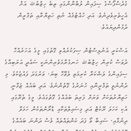
ގުދުސްފޯސްގެ ސިފައިން ލުބްނާންގައި ތިބެ ހިޒްބުﷲ އަށް
އެހީތެރިވެދިނެވެ. އަދި ހުއްޓުމެއް ނެތި ހަތިޔާރާއި ތަމްރީން
ދެމުންދިޔައެވެ.
އަސްކަރީ އެނެލިސްޓުން ސިފަކުރެއްވި ގޮތުގައި މީގެ އަހަރެއްހާ
ދުވަސް ކުރިން ހިޒްބުﷲ ހަނގުރާމަވެރިންނަކީ ސައުދީ އަރަބިއާގެ
ސިފައިންގެ ލަޝްކަރާ ކުރިމަތި ލެވޭހާ ބިޔަ، ވަރުގަދަ ފައުޖެކެވެ. މި
ދެންނެވީ ތަމްރީނާއި ހުނަރުގެ ގޮތުންނެވެ. އަދި ބައެއް ޒަމާނީ
ހަތިޔާރުތަކަށް ވަރަށް ފަރިތަ ބައެއްގެ ގޮތުގައެވެ. މީގެ ތެރޭގައި
އެކި ކަހަލަ ރޮކެޓް އަދި މިސައިލްތަކާއި ޑްރޯންތަކުން ހަމަލާ
ދިނުމާއި، ސައިބާ ވޯ ފަދަ ކަންތައްތައް ވެސް ދަންނަ ބައެއްގެ