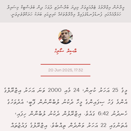
އީރާނުން އިޒްރޭލުގެ ޓެލްއަވީވަށް މިދިޔަ ބުރާސްފަތި ދުވަހު ދިން ބެލެސްޓިކް މިސައިލް
ހަމަލާއެއްގައި ފުނޑުފުނޑުވެފައިވާ އިމާރާތްތަކެއް ކައިރީގައި ބަޔަކު ހަރަކާތްތެރިވަނީ.
ޔާސިރު ސޯލިހު
20 Jun 2025, 17:32
މީގެ 25 އަހަރު ކުރިން، 24 މެއި 2000 ވަނަ އަހަރު އިޒްރޭލްގެ
އެންމެ ފަހު ސިފައިންގެ މީހާ ދެކުނު ލުބްނާނުން ފޭބީ، އެދުވަހުގެ
ހެނދުނު 6:42 ގައެވެ. އިޒްރޭލުން ދެކުނު ލުބްނާން ހިފައި،
އެތަނުގައި 22 އަހަރު ވަންދެން ތިއްބެވެ. އިޒްރޭލުގެ ފައުޖުތައް