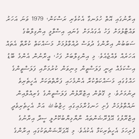
އިރާނުގައި އޮތް ހުޅަނގާ އެކުވެރި ރަސްކަން، 1979 ވަނަ އަހަރު
ވައްޓާލުމަށް ފަހު އެގައުމަށް ގެނައި އިސްލާމީ އިންގިލާބުގެ
ސަބަބުން އިރާންގެ ދުވަސް ދުއްވާލުމަށް މަސައްކަތް ކުރާތާ އެތައް
އަހަރެއް ވެއްޖެއެވެ. މި އިންގިލާބަށް ފަހު، އީރާނުން އެންމެ ބޮޑު
އިސްކަމެއް ދިނީ ފަލަސްތީން މިނިވަން ކުރުމަށާއި ފަލަސްތީންގެ
ހައްގުގައި މަސައްކަތްކުރާ އެންމެހައި ފަރާތްތަކަށް އެހީތެރިވެ
ދިނުމަށެވެ. މި ގޮތުން އިޒްރޭލުން ފަލަސްތީންގެ ގެރިއްލާއިން
ނައްތާލުމަށް ފެށި ހަނގުރާމައިގައި ހިޒްބުﷲ އަށް އެހީތެރިވެދީ
އިޒްރޭލުގެ އޮޕްރޭޝަންތައް ނާޔާމިޔާބުކޮށްލީ ސީދާ އިރާނުގެ
ފުރިހަމަ އެހީތެރިކަމާ އެކުއެވެ. މި އޮޕަރޭޝަންތަކުގައި އިރާންގެ