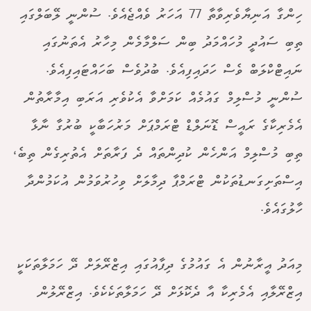
ހިންގާ އަނިޔާވެރިވާތާ 77 އަހަރު ވެއްޖެއެވެ. ސުންނީ ލޭބަލްގައި
ތިބި ސައުދީ މުހައްމަދު ބިން ސަލްމާމެން މިހާރު އެތަނުގައި
ނައިޓްކްލަބް ވެސް ހަދައިފިއެވެ. ބުދުވެސް ބަހައްޓައިފިއެވެ.
ސުންނީ މުސްލިމް ގައުމެއް ކަމަށްވާ އެކުވެރި އަރަބި އިމާރާތުން
އެމެރިކާގެ ރައީސް ޑޮނަލްޑް ޓްރަމްޕަށް މަރުހަބާކީ ބުރުގާ ނާޅާ
ތިބި މުސްލިމް އަންހެން ކުދިންތައް ދެ ފަރާތަށް އެތުރިގެން ތިބެ،
އިސްތަށިގަނޑުތަކުން ޓްރަމްޕާ ދިމާލަށް ވިހުރުވަމުން އުކަމުންދާ
ހާލުގައެވެ.
މިއަދު އީރާނުން އެ ގައުމުގެ ދިފާއުގައި އިޒްރޭލަށް ދޭ ހަމަލާތަކަކީ
އިޒްރޭލާއި އެމެރިކާ އާ ދެކޮޅަށް ދޭ ހަމަލާތަކެކެވެ. އިޒްރޭލުން