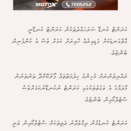
ކަރަންޓް ކެނޑޭ ސަރަހައްދުތަކުން ކަރަންޓު ކެނޑޭނީ
ގާތްގަނޑަކަށް ގަޑިއިރެއް ހާއިރަށް ކަމަށް ވެސް އެ ކުންފުނިން
ބުންޏެވެ.
ރައްޔިތުންނަށް މުހިންމު ހިދުމަތްތައް ފޯރުކޮށްދޭ ތަންތަނުން
މާދަމާގެ އެ ވަގުތުތަކުގައި ކަރަންޓު ނުކެނޑޭނެކަމަށްވެސް
ސްޓެލްކޯއިން ބުންޏެވެ.
ކަރަންޓު ކެނޑުމުން ދިމާވެދާނެ ދަތިތަކަށް ސްޓެލްކޯއިން ވަނީ