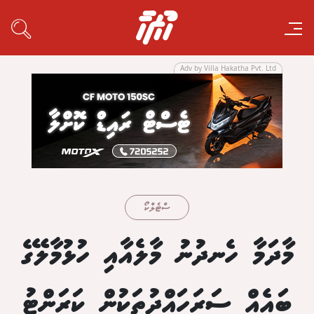
Adv by Villa Hakatha Pvt. Ltd
ސްޓެލްކޯ
މާދަމާ ހެނދުނު މާލެއާއި ހުޅުމާލޭގެ
ބައެއް ސަރަހައްދުތަކުން ކަރަންޓު