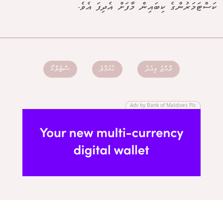
ކަސްޓަމަރުންގެ ކިބައިން މާފަށް އެދިފަ އެވެ.
ރާއްޖެ މިއަދު
ހުޅުމާލެ
ސްޓެލްކޯ
Adv by Bank of Maldives Plc