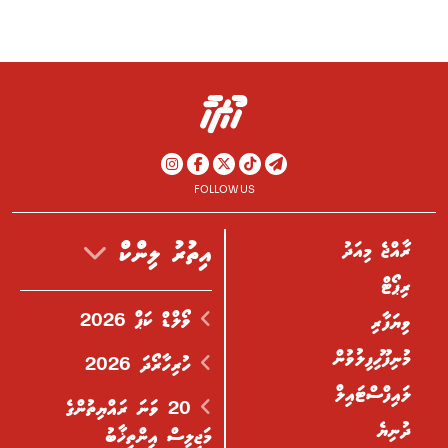
FOLLOW US
ރާއްޖެ މިއަދު
އިތުރު ލިންކް
ރިޕޯޓް
ވޯލްޑް ކަޕް 2026
ވިޔަފާރި
މުނިފޫހިފިލުވުން
ހުރިހާރޯދަ 2026
ލައިފްސްޓައިލް
20 ވަނަ ރައްޔިތުންގެ
ދުނިޔެ
މަޖިލިސް އިންތިޚާބު