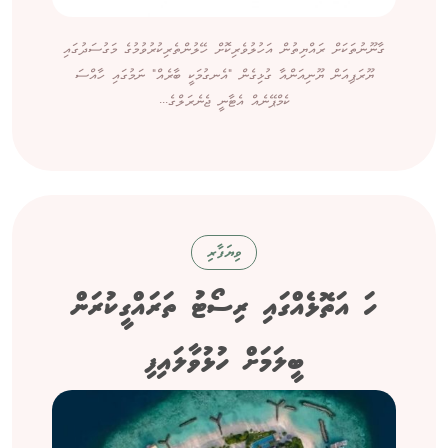
ގާނޫނުތަކަށް ރައްޔިތުން އަހުލުވެރިކޮށް ހޭލުންތެރިކުރުވުމުގެ މަގުސަދުގައި
ޔޫރަޕިއަން ޔޫނިއަންއާ ގުޅިގެން "އެނގުމަކީ ބާރެއް" ނަމުގައި ހާއްސަ
ކެމްޕޭނެއް އެޓާނީ ޖެނެރަލްގެ...
ވިޔަފާރި
ހަ އަތޮޅެއްގައި ރިސޯޓު ތަރައްގީކުރަން
ބީލަމަށް ހުޅުވާލައިފި