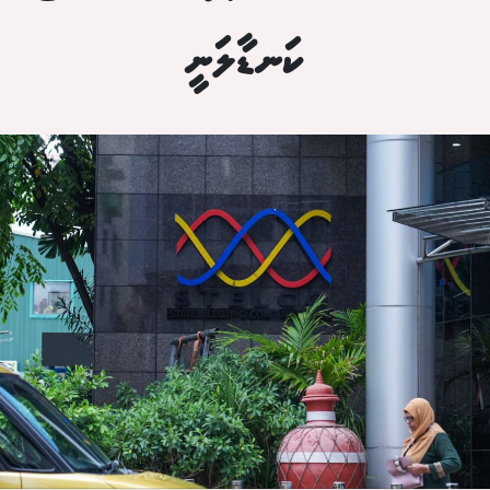
ކަނޑާލަނީ