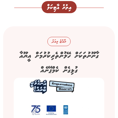
އިތުރު އާޓިކަލް
ރާއްޖެ މިއަދު
ގާނޫނުތަކަށް ހޭލުންތެރިކުރުމަށް އީޔޫއާ
ގުޅިގެން ކެމްޕޭނެއް