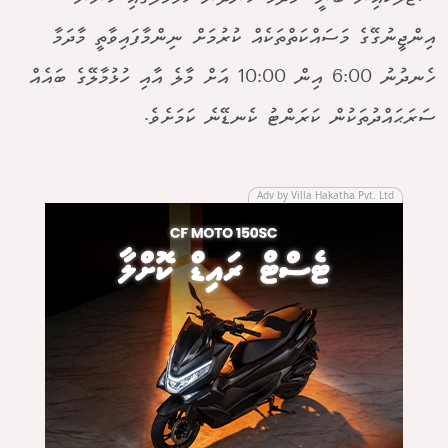
އިންޖީނުގޭގެ މަސައްކަތްތަކެއް ކުރުމަށް ނިންމާފައިވާތީ މާދަމާ
ހެނދުނު 6:00 އިން 10:00 އަށް މާލެ އާއި ހުޅުމާލޭގެ ބައެއް
ސަރަޙައްދުތަކުން ކަރަންޓު ކެނޑޭނެ ކަމަށެވެ.
Adv by Villa Hakatha Pvt. Ltd