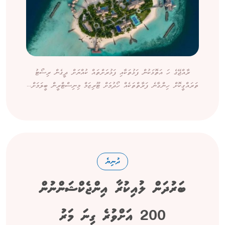
ރާއްޖޭގެ ހަ އަތޮޅަކުން ފަޅުތަކާއި ފަޅުރަށްތައް ކުއްޔަށް ދީގެން ރިސޯޓު
ތަރައްގީކޮށް ހިންގާނެ ފަރާތްތަކެއް ހޯދުމަށް ޓޫރިޒަމް މިނިސްޓްރީން ބީލަމަށް...
ދުނިޔެ
ބަރުދަން ލުއިކުރާ އިންޖެކްޝަންނުން
200 އަށްވުރެ ގިނަ މަރު