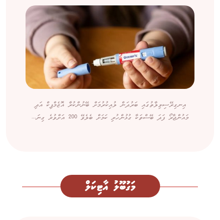
އިނގިރޭސިވިލާތުގައި ބަރުދަން ލުއިކުރުމަށް ބޭނުންކުރާ އޮޒެމްޕިކް އަދި
މައުންޖާރޯ ފަދަ ބޭސްތަކާ ގުޅުންހުރި ކަމަށް ބެލެވޭ 200 އަށްވުރެ ގިނަ...
މަގުބޫލު އާޓިކަލް