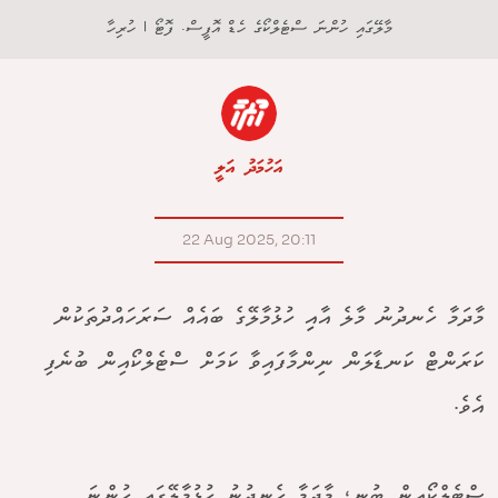
މާލޭގައި ހުންނަ ސްޓެލްކޯގެ ހެޑް އޮފީސް. ފޮޓޯ | ހުރިހާ
އަހުމަދު އަލީ
22 Aug 2025, 20:11
މާދަމާ ހެނދުނު މާލެ އާއިި ހުޅުމާލޭގެ ބައެއް ސަރަހައްދުތަކުން
ކަރަންޓް ކަނޑާލަން ނިންމާފައިވާ ކަމަށް ސްޓެލްކޯއިން ބުނެފި
އެވެ.
ސްޓެލްކޯއިން ބުނީ، މާދަމާ ހެނދުނު ހުޅުމާލޭގައި ހުންނަ