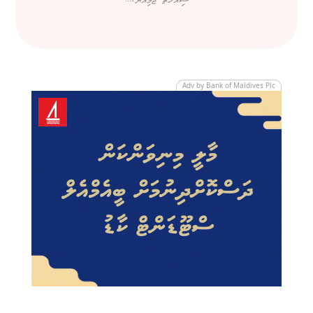
ސިއްހަތު ޖަމިއްޔާ،...
Adv by Bank of Maldives Plc