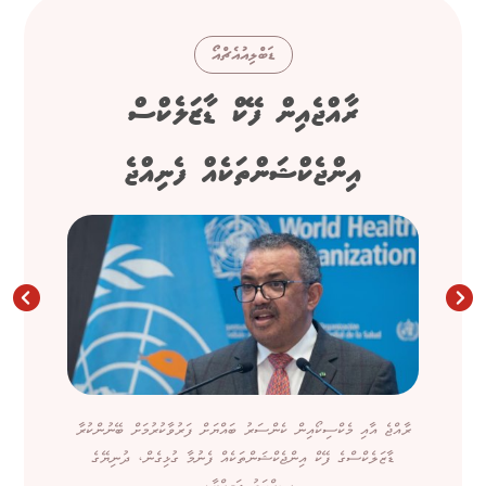
ޑަބްލިއުއެޗްއޯ
ރާއްޖެއިން ފޭކް ޑާޒަލެކްސް
އިންޖެކްޝަންތަކެއް ފެނިއްޖެ
ރާއްޖެ އާއި މެކްސިކޯއިން ކެންސަރު ބައްޔަށް ފަރުވާކުރުމަށް ބޭނުންކުރާ
ޑާޒަލެކްސްގެ ފޭކް އިންޖެކްޝަންތަކެއް ފެނުމާ ގުޅިގެން، ދުނިޔޭގެ