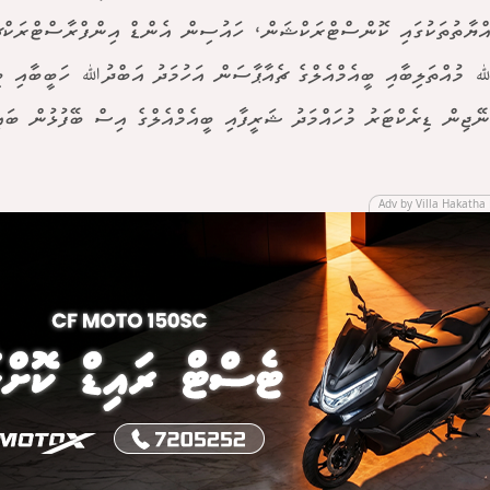
ްޔާތުތަކުގައި ކޮންސްޓްރަކްޝަން، ހައުސިން އެންޑް އިންފްރާސްޓްރަކ
 މުއްތަލިބާއި ބީއެމްއެލްގެ ޗެއާޕާސަން އަހުމަދު އަބްދުﷲ ހަބީބާއި ބީ
ނޭޖިން ޑިރެކްޓަރު މުހައްމަދު ޝަރީފާއި ބީއެމްއެލްގެ އިސް ބޭފުޅުން ބައިވ
Adv by Villa Hakatha 