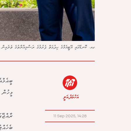
ގއ. ކޮނޑޭގައި އޭޓީއެމްގެ ހިދުމަތް ފެށުމުގެ ރަސްމިއްޔާތުގެ ތެރެއިން -
ބީއެމްއ
މީހުން 
އަހުމަދު އަލީ
ރާއްޖޭގ
11 Sep 2025, 14:28
ބެހެއްޓ