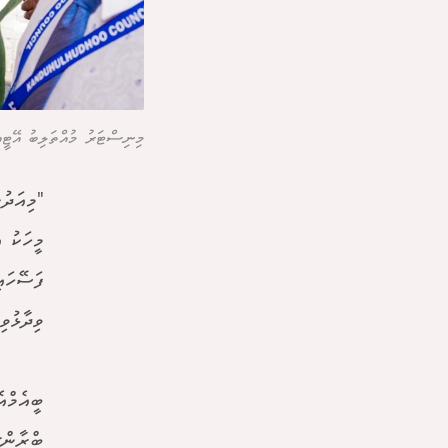
މިނިސްޓަރު މުއްތަލިބު އޭޓީއެ
"މިއަދު
މީހަކު 
ފަސޭހައ
ވިދާޅުވި