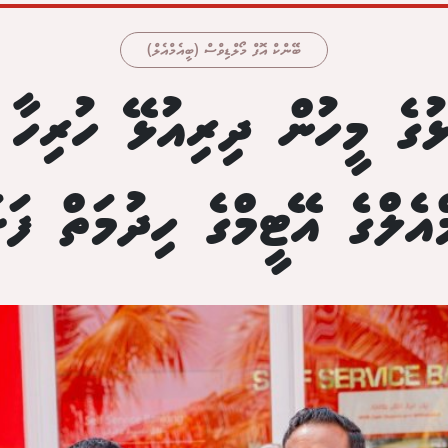
ބޭންކް އޮފް މޯލްޑިވްސް (ބީއެމްއެލް)
ގެ މީހުން ދިރިއުޅޭ ހުރިހާ ރ
އެލްގެ އޭޓީމްގެ ހިދުމަތް ފަށ