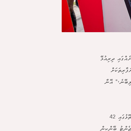
އްގައި ދިރިއުޅޭ
ފާރިތަކަށް
ލިބޭނެ،" އޭނާ
ބީއެމްއެލްއިން ގެންދަނީ މުޅި ރާއްޖެ ހިމެނޭ ބޭންކިން ވިއުގައަކާ އެކު 20 އަތޮޅުގައި 42
ރާއި 217 އޭޓީއެމް އާއި އޭޖެންޓު ބޭންކިން