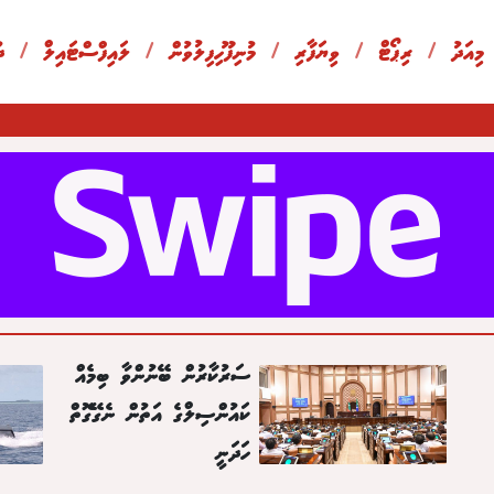
 މިއަދު
/
ރިޕޯޓް
/
ވިޔަފާރި
/
މުނިފޫހިފިލުވުން
/
ލައިފްސްޓައިލް
/
ދ
ސަރުކާރުން ބޭނުންވާ ބިމެއް
ކައުންސިލްގެ އަތުން ނެގޭގޮތް
ހަދަނީ