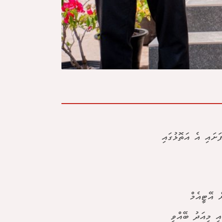
ށައި އެ އަތޮޅުގައި
ް އޭޓީއެމް
ި މިއަދު ބޭއްވި