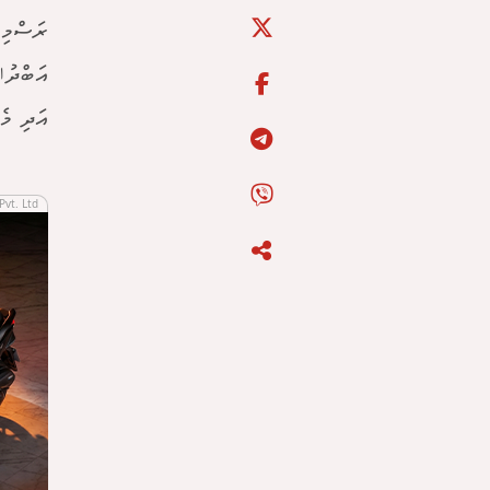
ރަސްމިއ
އަބްދުﷲ
އަދި މެ
Pvt. Ltd