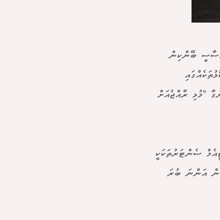
އަސާސީ ބޭންކިން
ޮޅުތަކެއްގައި
ގާ "މުޅި ރާއްޖެއަށް
އެމް ސެންޓަރުތަކަކީ
ުން އަންނަ ބުރަ