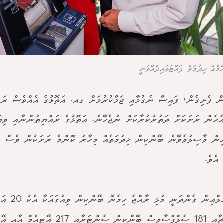
މްގެ ހިދުމަތް ފައްޓަވައިދެއްވަނީ
ން ފެށިގެން، ފައިސާ ނެގުމާއި ޖަމާކުރުމަށް ގއ. އަތޮޅުގެ އެއްވެސް ރަށެ
އެހެން ރަށަކަށް ދަތުރުކުރާކަށް ނުޖެހޭނެ. އަތޮޅުގެ ރައްޔިތުންނާއި ވިޔަ
ިން ވާސިލުވެވޭނެ ބޭންކިން ޚިދުމަތެއް މިހާރު ކޮންމެ ރަށަކުން ވެސް 
 އެވެ.
ބްރާންޗާއި 181 ސެލްފްސާވިސް ބޭންކިން ސެންޓަ