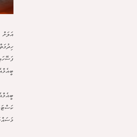
އަލަށް 
ފަސޭހައ
ބީއެމްއ
ބީއެމްއ
ކަސްޓަމ
މަސައްކަ