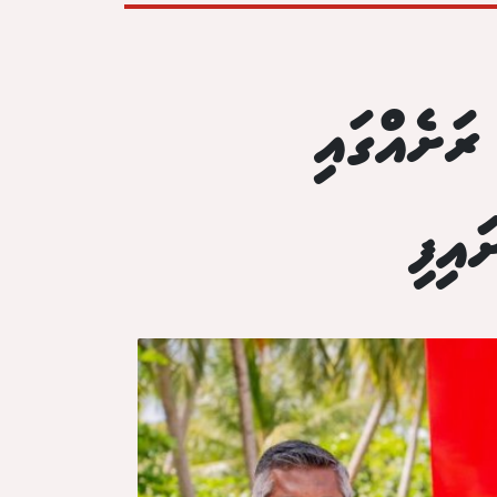
ަށެއްގައި
ައިފި