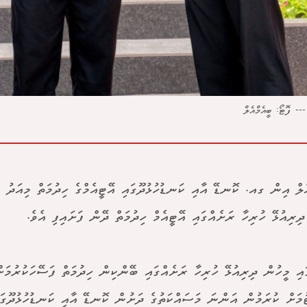
-- ފޮޓޯ: ބީއެމްއެލް
ެލް އިން ގއ. ކޮނޑޭ އާއި ކަނޑުހުޅުދޫގައި އޭޓީއެމްގެ ހިދުމަތް މިއަދު ފަ
ދިރިއުޅޭ ހުރިހާ ރަށެއްގައި އޭޓީއެމް ހިދުމަތް ދޭން ފަށައިފި އެވެ.
ައި މީހުން ދިރިއުޅޭ ހުރިހާ ރަށެއްގައި ބޭންކިން ހިދުމަތް ފަސޭހަކުރުމަށ
ުމަށް ކުރަމުން އަންނަ މަސައްކަތުގެ ދަށުން ކޮނޑޭ އާއި ކަނޑުހުޅުދޫގައ