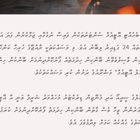
ބެހެއްޓި އޭޓީއެމް ސެންޓަރުތަކުން ފައިސާ ނެގުމާއި ޖަމާކުރުން ފަދަ 
ހިދުމަތްތައް 24 ގަޑިއިރު ލިބޭނެ އެވެ. މި މަސައްކަތަކީ ރާއްޖޭގެ ހުރިހާ ކަންކ
ިން ވާސިލުވެވޭނެ ބޭންކިން ހިދުމަތެއް ފޯރުކޮށްދިނުމަށް ބޭންކުން ހިން
ެލް އޭޓީއެމް" މަޝްރޫއުގެ ދަށުން ކުރި މަސައްކަތެކެވެ.
ެލްގެ ސީއީއޯ އަދި މެނޭޖިން ޑިރެކްޓަރު މުހައްމަދު ޝަރީފް ވަނީ އާ އޭޓީ
ަރުންނާ ވީހާ ވެސް ގާތުން ބޭންކިން ހިދުމަތް ފޯރުކޮށްދިނުމަށް ކުރަމ
ތުގެ ހެއްކެއް ކަމަށް ވިދާޅުވެފަ އެވެ.