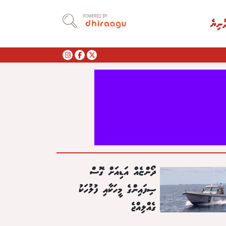
POWERED BY
ުނިޔެ
ދޯންޏެއް އަޑިއަށް ގޮސް
ސިފައިންގެ މީހަކާއި ފުލުހަކު
ގެއްލިއްޖެ