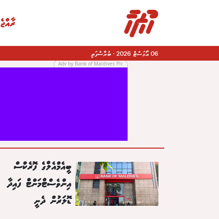
ރާއްޖެ
06 އޯގަސްޓް 2026
·
ބުރާސްފަތި
Adv by Bank of Maldives Plc
|
ބީއެމްއެލްގެ ފޮރެކްސް
އިންވެސްޓްމަންޓް ފައިދާ
ޑޮލަރުން ދެނީ