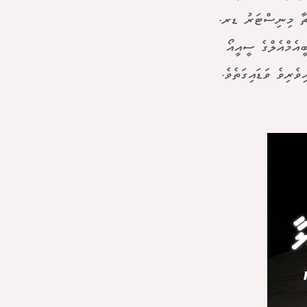
ްޗާ މިނިސްޓަރު ޑރ.
އެމްއެލްގެ ސީއީއޯ
ެރިވެ ވަޑައިގަތެވެ.