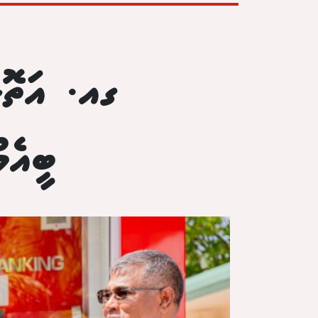
ގއ. އަތޮޅު
ބީއެމް