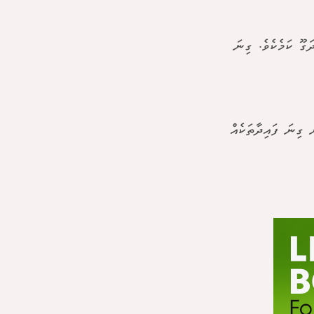
ގޫ ކަމެކެވެ. ގިނަ
ގިނަ ފައިދާތަކެއް