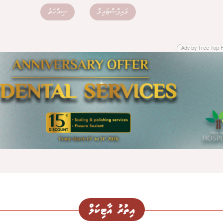
ލައިފްސްޓައިލް
ސިއްހަތު
Adv by Tree Top 
އިތުރު އާޓިކަލް