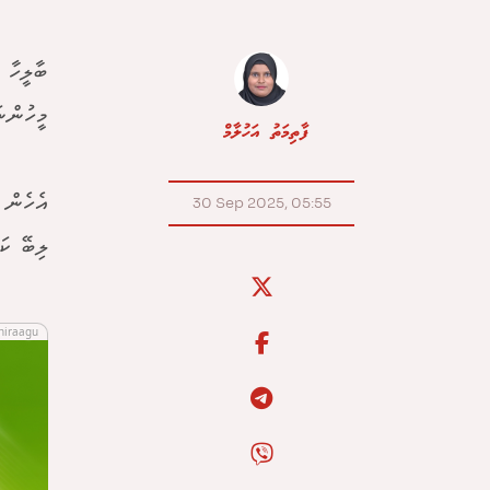
ބާލީހާ 
މީހުންނ
ފާތިމަތު އަހުލާމް
އެހެން 
30 Sep 2025, 05:55
ލިބޭ ކަ
hiraagu