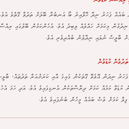
ި ރިއްސުން ކުޑަވުން
ް ބައެއް ފަހަރު ނިދާ ހޭލާއިރު ބޯ އަނބުރާ ބޮލަށް ތަދުވާ ގޮތްވެ އެވެ
ނިދުމުން މިކަމަށް ހައްލެއް ލިބިދެ އެވެ. އެހެންކަމުން ބޮލުގައި ރިއްސާނ
ަށް ބާލީސް ނުލައި ނިދާލުން ބުއްދިވެރި އެވެ.
ތަދުވުން ކުޑަވުން
ފަހަރު ނިދަން އޮވެވޭ ގޮތަކުން ގައިގަ އާއި ކަރަށްއަރާ ތަދުތައް، ބާލީ
ް ކުޑަވާ ކަމެއް ކަމަށް ދިރާސާތަކުން އެނގިފައިވެ އެވެ. އަދި ހަމަ އެހެނ
ފިލާ ކަމަށް ވެސް ބައެއް މީހުން ބުނެފައިވެ އެވެ.