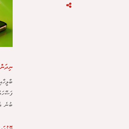
ނިދަން 
ބާލީހާއ
ފަސޭހަވ
ބުނެ އެ