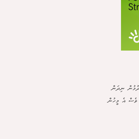
ދުމުން ނިދަން
 ވެސް އެ މީހުން