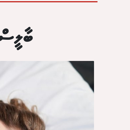
ބާލީސް 