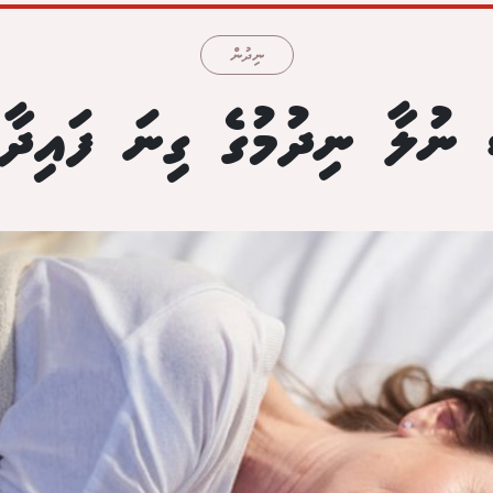
ނިދުން
ނުލާ ނިދުމުގެ ގިނަ ފައިދާތ