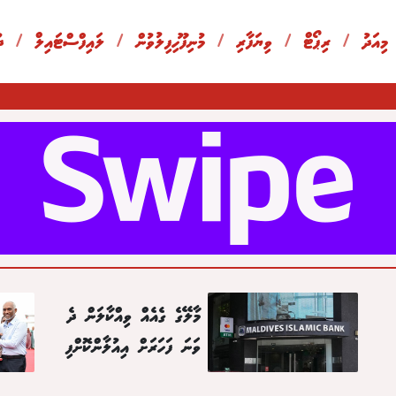
 މިއަދު
/
ރިޕޯޓް
/
ވިޔަފާރި
/
މުނިފޫހިފިލުވުން
/
ލައިފްސްޓައިލް
/
ދ
މާލޭގެ ގެއެއް ވިއްކާލަން ދެ
ވަނަ ފަހަރަށް އިއުލާންކޮށްފި