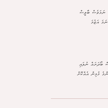
. ނަމަވެސް ބާލީސް
ަމަ އަޖުމަ
ސް ބޯދަށައް ނުލައި
ްމެ މުޅިން އެއްކޮށް