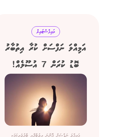
ލައިފްސްޓައިލް
އަމިއްލަ ނަފްސަށް ކުރާ އިތުބާރު
ބޮޑު ކުރަން 7 އުސޫލެއް!
އަމިއްލަ ނަފްސަށް އޮންނަ އިތުބާރާއި ބާރުވެރިކަމަކީ