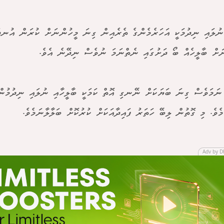
ނުލައި ނިދުމަކީ އަހަރެމެންގެ ތެރެއިން ގިނަ މީހުންނަށް ކުރަން އުނދަ
ަށް ބާލީހެއް ބޯ ދަށުގައި ނެތްނަމަ ނުވެސް ނިދޭނެ އެވެ.
ނަމަވެސް ގިނަ ބަޔަކަށް ނޭނގި އޮތް ކަމަކީ ބާލީހާއި ނުލައި ނިދުމުން 
މެވެ. މި ގޮތުން ލިބޭ ހަތަރު ފައިދާއަކަށް ކުރުކޮށް ބަލާލާނަމެވެ.
Adv by D