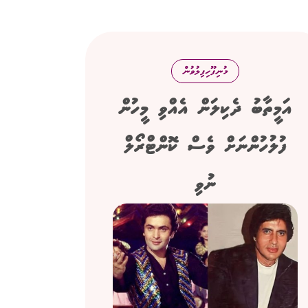
މުނިފޫހިފިލުވުން
އަމީތާބު ދެކިލަން އެއްވި މީހުން
ފުލުހުންނަށް ވެސް ކޮންޓްރޯލް
ނުވި