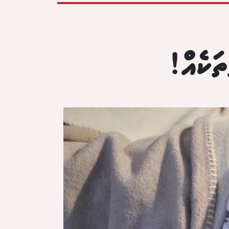
ަކެއް!