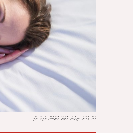
އެއް ފަހަރު ނިދަން އޮވެވޭ ގޮތަކުން ގައިގަ އާއި