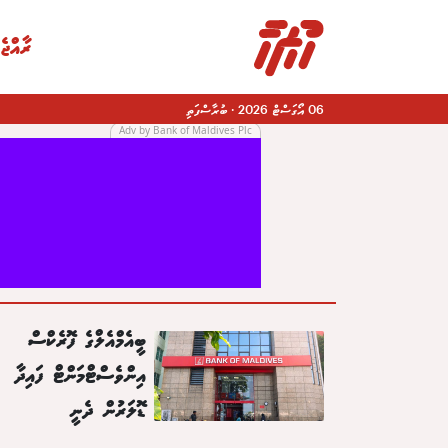
ރާއްޖެ
06 އޯގަސްޓް 2026
·
ބުރާސްފަތި
Adv by Bank of Maldives Plc
|
ބީއެމްއެލްގެ ފޮރެކްސް
އިންވެސްޓްމަންޓް ފައިދާ
ޑޮލަރުން ދެނީ