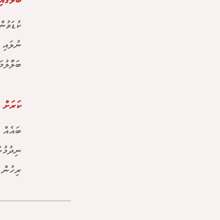
ބޮލުގައ
ކުޑަވުނ
ނުލައި 
ބަލާލުމ
ކަރަށް 
ބައެއް 
ނިދުމުނ
ރިހުން 