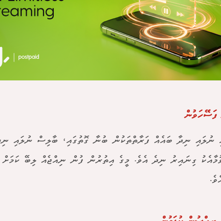
ފަސޭހަވުން
ި ނުލައި ނިދާ ބައެއް ފަރާތްތަކުން ބުނާ ގޮތުގައި، ބާލިސް ނުލައި ނި
ުމާއެކު ގިނައިރު ނިދެ އެވެ. މީގެ އިތުރުން ފުން ނިއްޖެއް ލިބޭ ކަމަށް
ވެ.