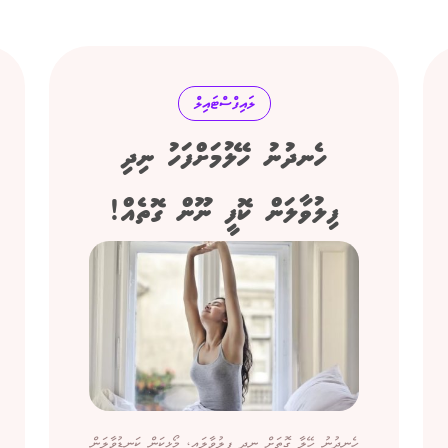
ލައިފްސްޓައިލް
ހެނދުނު ހޭލުމަށްފަހު ނިދި
ފިލުވާލަން ކޮފީ ނޫން ގޮތެއް!
ހެނދުނު ހޭލާ ގޮތަށް ނިދި ފިލުވާލައި، މޯޅިކަން ކަނޑުވާލަން