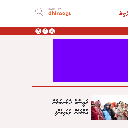
POWERED BY
ުނިޔެ
ރައީސްގެ ދެކަނބަލުން
އުކުޅަހަށް ވަޑައިގެންފި