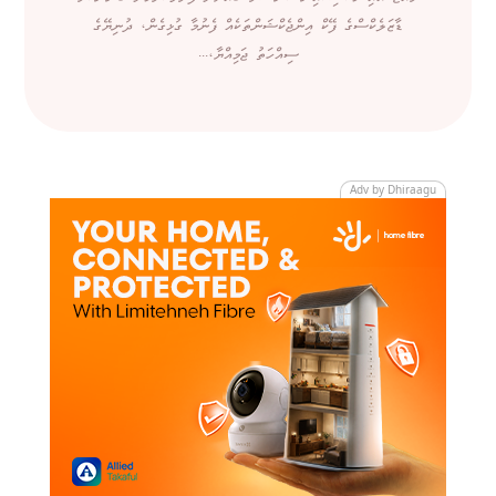
ޑާޒަލެކްސްގެ ފޭކް އިންޖެކްޝަންތަކެއް ފެނުމާ ގުޅިގެން، ދުނިޔޭގެ
ސިއްހަތު ޖަމިއްޔާ،...
Adv by Dhiraagu