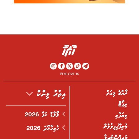
FOLLOW US
ރާއްޖެ މިއަދު
އިތުރު ލިންކް
ރިޕޯޓް
ވޯލްޑް ކަޕް 2026
ވިޔަފާރި
މުނިފޫހިފިލުވުން
ހުރިހާރޯދަ 2026
ލައިފްސްޓައިލް