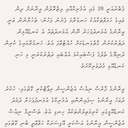
ފެބްރުއަރީ 28 ގައި އެމެރިކާއާއި އިޒްރޭލުން އީރާނަށް ދިން
ވައިގެ ހަމަލާތަކާއެކު ހަނގުރާމަ ފެށުނު ފަހުން، ތެހެރާނުން ވަނީ
އީރާނުގެ އުޅަނދުފަހަރު ނޫން އުޅަނދުތައް އެ ކަނޑުއޮޅިން
ދަތުރުކުރުން ގާތްގަނޑަކަށް ހުއްޓުވާފަ އެވެ. ހަނގުރާމައިގެ ކުރިން
ދުނިޔޭގެ ތެލުގެ ފަސްބައިކުޅަ އެއްބައި ދަތުރުކުރަނީ މި ހަނި
ކަނޑުއޮޅި މެދުވެރިކޮށެވެ.
އީރާނުގެ ފާރްސް ނިއުސް އެޖެންސީން ރިޕޯޓްކުރި ގޮތުގައި، ހުކުރު
ދުވަހު އީރާނުގެ ސިފައިންނާއި އެމެރިކާގެ އުޅަނދުފަހަރާ ދެމެދު
ކަނޑުއޮޅީގައި ކުރިމަތިލުންތަކެއް ހިނގި އެވެ. ތަސްނީމް ނިއުސް
އެޖެންސީން އީރާނުގެ އަސްކަރީ އޮފިސަރަކާ ހަވާލާދީ ބުނި ގޮތުގައި