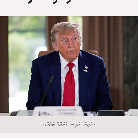
އެމެރިކާގެ ރައީސް ޑޮނަލްޑް ޓްރަމްޕް.