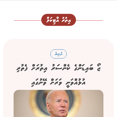
އިތުރު އާޓިކަލް
ދުނިޔެ
ޖޯ ބައިޑަންގެ ކެންސަރު އިތުރަށް ފެތުރި
އުޅުއްވަނީ ވަރަށް ވޭނުގައި