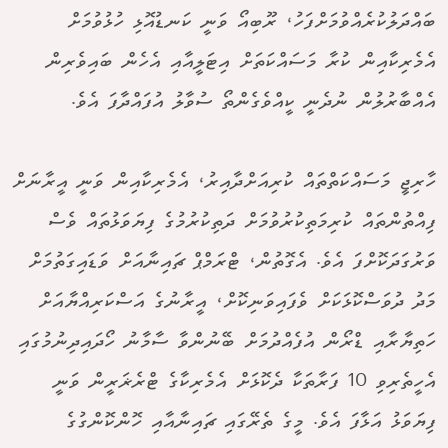
ބައްދަލުކުރެއްވުމަށްފަހު، ރޫބިއޯ ވަނީ ކަނޑުއޮޅި ހުޅުވުމަށް
އެމެރިކާއިން ކުރާ މަސައްކަތަށް އިޓަލީއާއި އެހެން ބައިވެރިން
އެއްބާރުލުން ނުދެނީ ކީއްވެގެންތޯ ސުވާލު އުފައްދާފަ އެވެ.
ހާރިޖީ މަސައްކަތްތައް ކުރިއަށްދާއިރު، އެމެރިކާއިން ވަނީ އީރާނަށް
ފިއްތުންތައް ކުރިމަތިކުރުވުމަށް ދަތިކުރުމުގެ ފިޔަވަޅުތައް ވެސް
ވަރުގަދަކޮށްފަ އެވެ. އެގޮތުން، ޓްރަމްޕް ޗައިނާއަށް ވަޑައިގަތުމަށް
މަދު ދުވަސްކޮޅަކަށް ވެފައިވަނިކޮށް، އީރާނުގެ އަސްކަރިއްޔާއަށް
ހަތިޔާރާއި ޑްރޯން އުފެއްދުމަށް ބޭނުންވާ ސާމާނު ހޯދައިދިނުމުގައި
އެހީތެރިވި 10 ފަރާތަކާ ދެކޮޅަށް އެމެރިކާގެ ޓްރެޜަރީން ވަނީ
ފިޔަވަޅު އަޅާފަ އެވެ. މީގެ ތެރޭގައި ޗައިނާއާއި ހޮންކޮންގުގެ