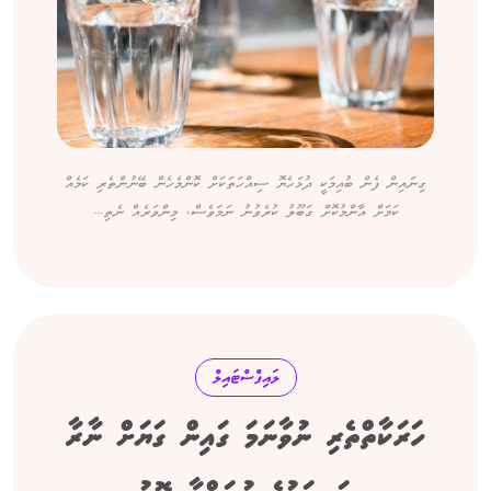
ގިނައިން ފެން ބުއިމަކީ ދުޅަހެޔޮ ސިއްހަތަކަށް ކޮންމެހެން ބޭނުންތެރި ކަމެއް
ކަމަށް އާންމުކޮށް ގަބޫލު ކުރެވުނު ނަމަވެސް، މިންވަރެއް ނެތި...
ލައިފްސްޓައިލް
ހަރަކާތްތެރި ނުވާނަމަ ގައިން ގަޔަށް ނާރާ