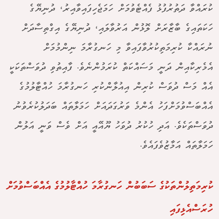
ކުރައްވާ ދަތުރުފުޅު ފެއްޓެވުމަށް ހަމަޖެހިފައިވާއިރު، ދުނިޔޭގެ
ހަކަތައިގެ ބާޒާރަށް ލޮޅުން އަރުވާލައި، ދުނިޔޭގެ އިގްތިސާދަށް
ނުރައްކާ ކުރިމަތިކުރުވާފައިވާ މި ހަނގުރާމަ ނިންމުމަށް
އެމެރިކާއިން ދަނީ މަސައްކަތް ކުރަމުންނެވެ. ފާއިތުވި ދުވަސްތަކަކީ
އެއް މަސް ދުވަސް ކުރިން އިއުލާންކުރި ހަނގުރާމަ ހުއްޓާލުމުގެ
އެއްބަސްވުމަށްފަހު އެންމެ ވަރުގަދައަށް ހަމަލާތައް ބަދަލުކުރެވުނު
ދުވަސްތަކެވެ. އަދި ހުކުރު ދުވަހު ޔޫއޭއީ އަށް ވެސް ވަނީ އަލުން
ހަމަލާތައް އަމާޒުވެފައެވެ.
ކުރިމަތިލުންތަކުގެ ސަބަބުން ހަނގުރާމަ ހުއްޓާލުމުގެ އެއްބަސްވުމަށް
ހުރަސްއެޅިފައި