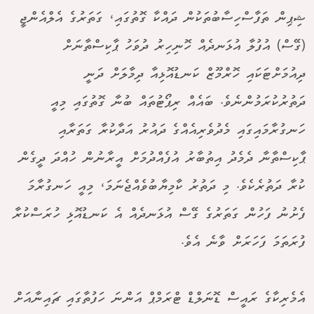
ޝިޕިން ތަފާސްހިސާބުތަކުން ދައްކާ ގޮތުގައި، ގަތަރުގެ އެލްއެންޖީ
(ގޭސް) އުފުލާ އުޅަނދެއް ހޮނިހިރު ދުވަހު ޕާކިސްތާނަށް
ދިއުމަށްޓަކައި ހޮރްމޫޒް ކަނޑުއޮޅިއާ ދިމާލަށް ދަނީ
ދަތުރުކުރަމުންނެވެ. ބައެއް ރިޕޯޓުތައް ބުނާ ގޮތުގައި މިއީ
ހަނގުރާމައިގައި މެދުވެރިއެއްގެ ދައުރު އަދާކުރާ ގަތަރާއި
ޕާކިސްތާނާ ދެމެދު އިތުބާރު އުފެއްދުމަށް އީރާނުން ހުއްދަ ދީގެން
ކުރާ ދަތުރެކެވެ. މި ދަތުރު ކާމިޔާބުވެއްޖެނަމަ، މިއީ ހަނގުރާމަ
ފެށުނު ފަހުން ގަތަރުގެ ގޭސް އުޅަނދެއް އެ ކަނޑުއޮޅި ހުރަސްކުރާ
ފުރަތަމަ ފަހަރަށް ވާނެ އެވެ.
އެމެރިކާގެ ރައީސް ޑޮނަލްޑް ޓްރަމްޕް އަންނަ ހަފުތާގައި ޗައިނާއަށް