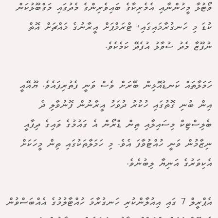
ވޯޓުލާ މީހުންނާއި އެމެރިކާގެ ބައިވެރިންގެ މެދުގައި މަގްބޫލުކަން
ކުޑަ މި ހަނގުރާމައިގައި، ޓްރަމްޕަށް އީރާނުގެ މައްޗަށް އޮތް
ނުފޫޒާ މެދު ސުވާލު އުފެދޭ ކަމެކެވެ.
ހަމަލާތައް ކަނޑުއޮޅިން ބޭރަށް ވެސް ވަނީ ފެތުރިފައެވެ. ޔޫއޭއީ
އިން ބުނި ގޮތުގައި ހުކުރު ދުވަހު އީރާނުން ފޮނުވާލި ދެ
ބެލިސްޓިކް މިސައިލާއި ތިން ޑްރޯން އެ ގައުމުގެ ވައިގެ ދިފާއީ
ނިޒާމުން ވަނީ ހުއްޓުވާފަ އެވެ. މި ހަމަލާތަކުގައި ތިން މީހަކަށް
އެކިވަރުގެ އަނިޔާ ލިބުނެވެ.
އެޕްރީލް 7 ގައި އިއުލާންކުރި ހަނގުރާމަ ހުއްޓާލުމުގެ އެއްބަސްވުން