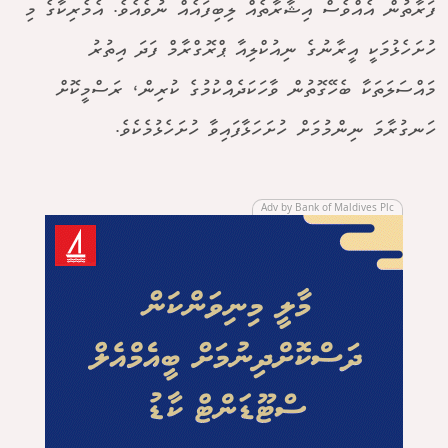
ފަރާތުން އެއްވެސް އިޝާރާތެއް ލިބިފައެއް ނުވެއެވެ. އެމެރިކާގެ މި
ހުށަހެޅުމަކީ އީރާނުގެ ނިއުކްލިއާ ޕްރޮގްރާމް ފަދަ އިތުރު
މައްސަލަތަކާ ބެހޭގޮތުން ވާހަކަދެއްކުމުގެ ކުރިން، ރަސްމީކޮށް
ހަނގުރާމަ ނިންމުމަށް ހުށަހަޅާފައިވާ ހުށަހެޅުމެކެވެ.
Adv by Bank of Maldives Plc