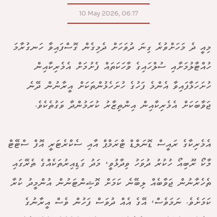
10 May 2026, 06:17
މިއީ ދެ މަހަށްވުރެ ގިނަ ދުވަހަށް ދެމިގެން ގޮސްފައިވާ ހަނގުރާމަ
ހުއްޓާލުމަށާއި ސުލްހައިގެ ވާހަކަތައް ފެށުމަށް އެމެރިކާއިން
ހުށަހަޅާފައިވާ އެންމެ ފަހުގެ ހުށަހެޅުންތަކަށް އީރާނުން ދޭނެ
ޖަވާބަކަށް އެމެރިކާއިން އިންތިޒާރު ކުރަމުންދާ ވަގުތެކެވެ.
އެމެރިކާގެ ރައީސް ޑޮނަލްޑް ޓްރަމްޕް އާއި ސެކްރެޓަރީ އޮފް ސްޓޭޓް
މާކޯ ރޫބިއޯ ހުކުރު ދުވަހު ވިދާޅުވީ، މަދު ގަޑިއިރުތަކެއްގެ ތެރޭގައި
ތެހެރާނުން ޖަވާބެއް ލިބޭނެ ކަމަށް ވޮޝިންޓަނުން އުންމީދު ކުރާ
ކަމަށެވެ. ނަމަވެސް، އޭގެ އެއް ދުވަސް ފަހުން ވެސް އީރާނުގެ