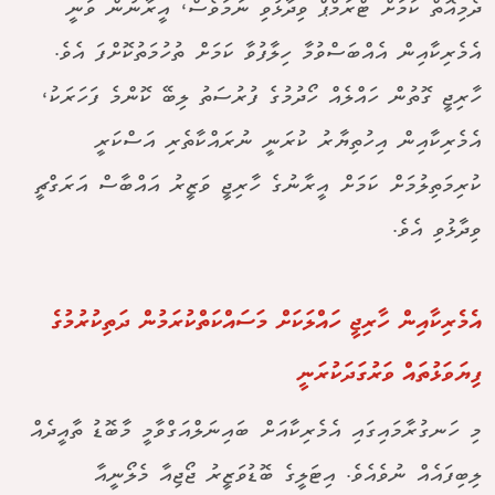
ދެމިއޮތް ކަމަށް ޓްރަމްޕް ވިދާޅުވި ނަމަވެސް، އީރާނުން ވަނީ
އެމެރިކާއިން އެއްބަސްވުމާ ހިލާފުވާ ކަމަށް ތުހުމަތުކޮށްފަ އެވެ.
ހާރިޖީ ގޮތުން ހައްލެއް ހޯދުމުގެ ފުރުސަތު ލިބޭ ކޮންމެ ފަހަރަކު،
އެމެރިކާއިން އިހުތިޔާރު ކުރަނީ ނުރައްކާތެރި އަސްކަރީ
ކުރިމަތިލުމަށް ކަމަށް އީރާނުގެ ހާރިޖީ ވަޒީރު އައްބާސް އަރަގްޗީ
ވިދާޅުވި އެވެ.
އެމެރިކާއިން ހާރިޖީ ހައްލަކަށް މަސައްކަތްކުރަމުން ދަތިކުރުމުގެ
ފިޔަވަޅުތައް ވަރުގަދަކުރަނީ
މި ހަނގުރާމައިގައި އެމެރިކާއަށް ބައިނަލްއަގްވާމީ މާބޮޑު ތާއީދެއް
ލިބިފައެއް ނުވެއެވެ. އިޓަލީގެ ބޮޑުވަޒީރު ޖޯޖިއާ މެލޯނީއާ