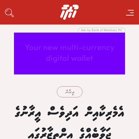
Adv by Bank of Maldives Plc
އީރާން
އެމެރިކާއިން އަދިވެސް އީރާނުގެ
ޖަވާބެއްގެ އިންތިޒާރުގައި