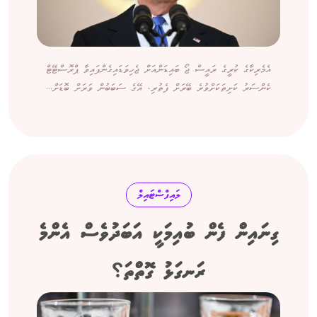
އެމެރިކާގެ ކުރީގެ ރައީސް ޖޯ ބައިޑަންއަށް ޖެހިވަޑައިގެންފައިވާ ޕްރޮސްޓޭޓް
ކެންސަރު ކަށިތަކަށްވުރެ ބޭރަށް ފެތުރި، އޭގެ ސަބަބުން ވަރަށް ބޮޑަށް...
ލައިފްސްޓައިލް
ގިނައިން ފެން ބުއިމަކީ އަބަދުވެސް އެންމެ
ރަނގަޅު ގޮތްތަ؟