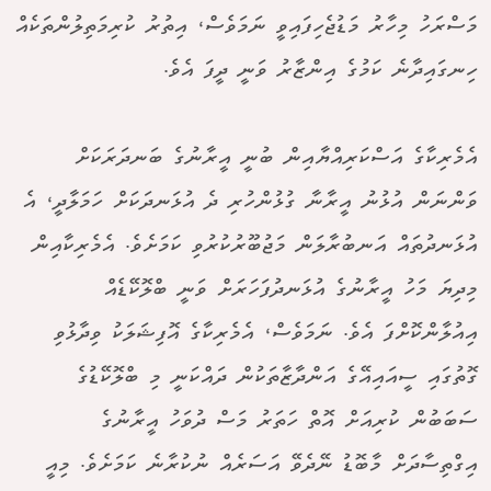
މަސްރަހު މިހާރު މަޑުޖެހިފައިވީ ނަމަވެސް، އިތުރު ކުރިމަތިލުންތަކެއް
ހިނގައިދާނެ ކަމުގެ އިންޒާރު ވަނީ ދީފަ އެވެ.
އެމެރިކާގެ އަސްކަރިއްޔާއިން ބުނީ އީރާނުގެ ބަނދަރަކަށް
ވަންނަން އުޅުނު އީރާނާ ގުޅުންހުރި ދެ އުޅަނދަކަށް ހަމަލާދީ، އެ
އުޅަނދުތައް އަނބުރާލަން މަޖުބޫރުކުރުވި ކަމަށެވެ. އެމެރިކާއިން
މިދިޔަ މަހު އީރާނުގެ އުޅަނދުފަހަރަށް ވަނީ ބްލޮކޭޑެއް
އިއުލާންކޮށްފަ އެވެ. ނަމަވެސް، އެމެރިކާގެ އޮފިޝަލަކު ވިދާޅުވި
ގޮތުގައި ސީއައިއޭގެ އަންދާޒާތަކުން ދައްކަނީ މި ބްލޮކޭޑުގެ
ސަބަބުން ކުރިއަށް އޮތް ހަތަރު މަސް ދުވަހު އީރާނުގެ
އިގްތިސާދަށް މާބޮޑު ނޭދެވޭ އަސަރެއް ނުކުރާނެ ކަމަށެވެ. މިއީ