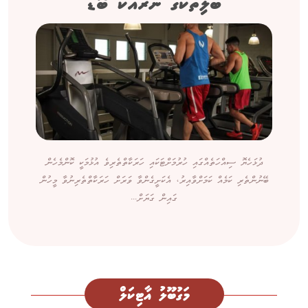
ބަލިތަކުގެ ނުރައްކާ ބޮޑު
ދުޅަހެޔޮ ސިއްހަތެއްގައި ހުރުމަށްޓަކައި ހަރަކާތްތެރިވެ އުޅުމަކީ ކޮންމެހެން
ބޭނުންތެރި ކަމެއް ކަމަށްވާއިރު، އެކަށީގެންވާ ވަރަށް ހަރަކާތްތެރިނުވާ މީހުން
ގައިން ގަޔަށް...
މަގުބޫލު އާޓިކަލް