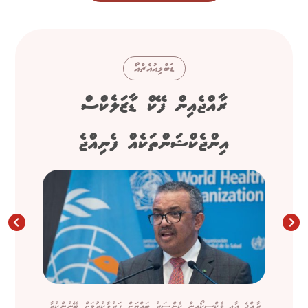
ޑަބްލިއުއެޗްއޯ
ރާއްޖެއިން ފޭކް ޑާޒަލެކްސް
އިންޖެކްޝަންތަކެއް ފެނިއްޖެ
ރާއްޖެ އާއި މެކްސިކޯއިން ކެންސަރު ބައްޔަށް ފަރުވާކުރުމަށް ބޭނުންކުރާ