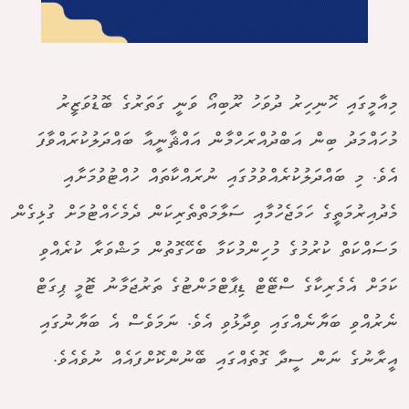
މިއާމީގައި ހޮނިހިރު ދުވަހު ރޫބިއޯ ވަނީ ގަތަރުގެ ބޮޑުވަޒީރު
މުހައްމަދު ބިން އަބްދުއްރަހްމާން އައްޘާނީއާ ބައްދަލުކުރައްވާފަ
އެވެ. މި ބައްދަލުކުރެއްވުމުގައި ނުރައްކާތައް ހުއްޓުވުމަށާއި
މެދުއިރުމަތީގެ ހަމަޖެހުމާއި ސަލާމަތްތެރިކަން ދެމެހެއްޓުމަށް ގުޅިގެން
މަސައްކަތް ކުރުމުގެ މުހިންމުކަމާ ބެހޭގޮތުން މަޝްވަރާ ކުރެއްވި
ކަމަށް އެމެރިކާގެ ސްޓޭޓް ޑިޕާޓްމަންޓުގެ ތަރުޖަމާނު ޓޮމީ ޕިގަޓް
ނެރުއްވި ބަޔާނެއްގައި ވިދާޅުވި އެވެ. ނަމަވެސް އެ ބަޔާނުގައި
އީރާނުގެ ނަން ސީދާ ގޮތެއްގައި ބޭނުންކޮށްފައެއް ނުވެއެވެ.