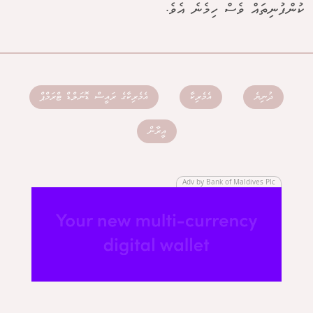
ކުންފުނިތައް ވެސް ހިމެނެ އެވެ.
ދުނިޔެ
އެމެރިކާ
އެމެރިކާގެ ރައީސް ޑޮނަލްޑް ޓްރަމްޕް
އީރާން
Adv by Bank of Maldives Plc