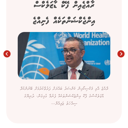
ރާއްޖެއިން ފޭކް ޑާޒަލެކްސް
އިންޖެކްޝަންތަކެއް ފެނިއްޖެ
ރާއްޖެ އާއި މެކްސިކޯއިން ކެންސަރު ބައްޔަށް ފަރުވާކުރުމަށް ބޭނުންކުރާ
ޑާޒަލެކްސްގެ ފޭކް އިންޖެކްޝަންތަކެއް ފެނުމާ ގުޅިގެން، ދުނިޔޭގެ
ސިއްހަތު ޖަމިއްޔާ،...