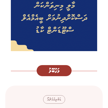
މަގުބޫލު
ޑަބްލިއުއެޗްއޯ