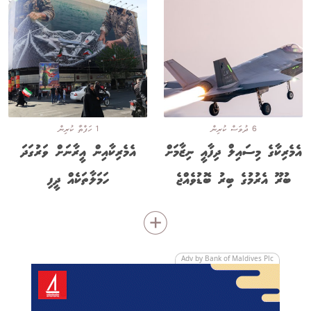
6 ދުވަސް ކުރިން
1 ހަފްތާ ކުރިން
އެމެރިކާގެ މިސައިލް ދިފާއީ ނިޒާމަށް
އެމެރިކާއިން އީރާނަށް ވަރުގަދަ
ބުރޫ އެރުމުގެ ބިރު ބޮޑުވެއްޖެ
ހަމަލާތަކެއް ދީފި
Adv by Bank of Maldives Plc