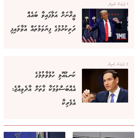
1 ދުވަސް ކުރިން
އީރާނަށް އަޅާފައިވާ ބައެއް
ދަތިކުރުމުގެ ފިޔަވަޅުތައް އުވާލައިފި
2 ދުވަސް ކުރިން
ކަނޑުއޮޅި ހުޅުވާލުމުގެ
އެއްބަސްވުމަކާ ގާތަށް އާދެވިއްޖެ:
އެމެރިކާ