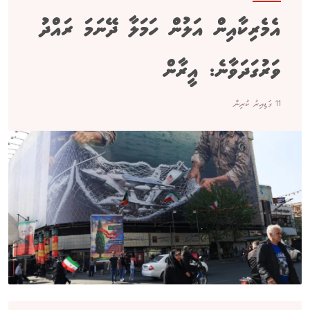
އެމެރިކާއިން އަލުން ހަމަލާ ދޭނަމަ ރައްދު
ވަރުގަދަވާނެ: އީރާން
11 ގަޑިއިރު ކުރިން