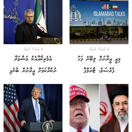
3 ދުވަސް ކުރިން
3 ދުވަސް ކުރިން
މިއީ އީރާނަށް ލިބޭނެ ފަހު
އެމެރިކާއާއެކު މަޝްވަރާ
ފުރުސަތު: ޓްރަމްޕް
ނުކުރާކަމަށް އީރާނުން ބުނެފި