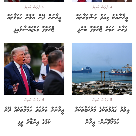
4 ދުވަސް ކުރިން
5 ދުވަސް ކުރިން
އީރާނާއެކު މިއަދު މަޝްވަރާތައް
އީރާނަށް ދޭން އުޅުނު ހަމަލާތައް
ފަށާނެ ކަމަށް ޓްރަމްޕް ބުނެފި
ޓްރަމްޕް މަޑުޖައްސާލައިފި
5 ދުވަސް ކުރިން
6 ދުވަސް ކުރިން
އިތުރު ގައުމުތަކުގެ މަރުކަޒުތަކަށް
އީރާނަށް ވަރުގަދަ ހަމަލާތަކެއް ދޭނެ
ހަމަލާދޭނަން: އީރާން
ކަމުގެ އިންޒާރު ދީފި