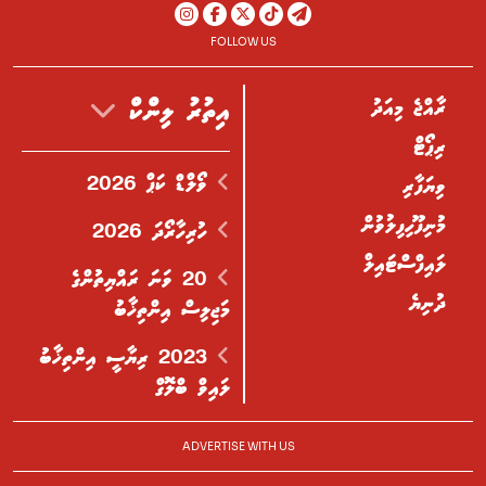
FOLLOW US
ރާއްޖެ މިއަދު
އިތުރު ލިންކް
ރިޕޯޓް
ވޯލްޑް ކަޕް 2026
ވިޔަފާރި
މުނިފޫހިފިލުވުން
ހުރިހާރޯދަ 2026
ލައިފްސްޓައިލް
20 ވަނަ ރައްޔިތުންގެ
ދުނިޔެ
މަޖިލިސް އިންތިޚާބު
2023 ރިޔާސީ އިންތިޚާބު
ލައިވް ބްލޮގް
ADVERTISE WITH US