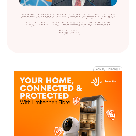
ރާއްޖެ އާއި މެކްސިކޯއިން ކެންސަރު ބައްޔަށް ފަރުވާކުރުމަށް ބޭނުންކުރާ
ޑާޒަލެކްސްގެ ފޭކް އިންޖެކްޝަންތަކެއް ފެނުމާ ގުޅިގެން، ދުނިޔޭގެ
ސިއްހަތު ޖަމިއްޔާ،...
Adv by Dhiraagu