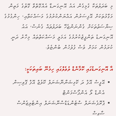
މި ބަދަލުތަކާ ގުޅިގެން އައު އޮނިގަނޑާ އެއްގޮތްވާ ގޮތުގެ މަތިން
މަގާމުތަކަށް އޮފިސަރުން އައްޔަންކުރުމުގެ މަސައްކަތާއި، ހިންގުމުގެ
ސިޔާސަތުތަކަށް ގެންނަންޖެހޭ ބަދަލުތައް ގެނެސް، އައު
އޮނިގަނޑު ތަންފީޒުކުރުމުގެ އަމަލީ މަސައްކަތްތައް މިހާރު ދަނީ
ކުރަމުން ކަމަށް ވެސް ފުލުހުން ބުންޏެވެ.
އާ އޮނިގަނޑުގައި ކޮމާންޑް ލެވެލްގައި ހިމެނޭ ބައިތަކަކީ:
އޮފީސް އޮފް ދަ ކޮމިޝަނާނޭޝަނަލް ކޮލެޖް އޮފް ޕޮލިސިން
އެންޑް ލޯ އެންފޯސްމަންޓް
ޕްރޮފެޝަނަލް ސްޓެންޑަޑްސްނޭޝަނަލް އިންޓެލިޖެންސް
ސާވިސް