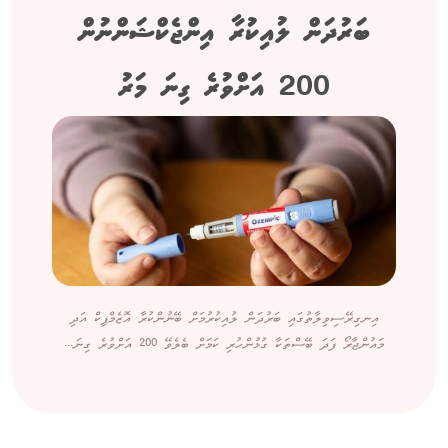
ބަރުދަން ލުއިކުރާ އިންޖެކްޝަންނުން
200 އަށްވުރެ ގިނަ މަރު
އިނގިރޭސިވިލާތުގައި ބަރުދަން ލުއިކުރުމަށް ބޭނުންކުރާ އޮޒެމްޕިކް އަދި
މައުންޖާރޯ ފަދަ ބޭސްތަކާ ގުޅުންހުރި ކަމަށް ބެލެވޭ 200 އަށްވުރެ ގިނަ...