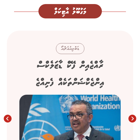
މަގުބޫލު އާޓިކަލް
ޑަބްލިއުއެޗްއޯ
ރާއްޖެއިން ފޭކް ޑާޒަލެކްސް
އިންޖެކްޝަންތަކެއް ފެނިއްޖެ