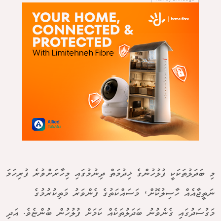
މި ބަދަލުތަކަކީ ފުލުހުންގެ ޚިދުމަތް ދިނުމުގައި މިހާރަށްވުރެ ފުރިހަމަ
ނަތީޖާއެއް ހާސިލުކޮށް، މަސައްކަތުގެ ފެންވަރު މަތިކުރުމުގެ
މަގުސަދުގައި ގެނެވުނު ބަދަލުތަކެއް ކަމަށް ފުލުހުން ބުންޏެވެ. އަދި