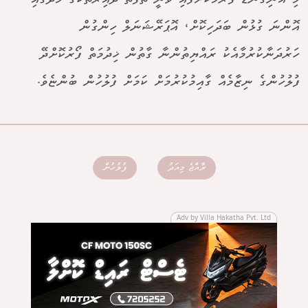
އޮންނަ ގުޅުން ބަދަހިކޮށް، އޮޕަރޭޝަނަލް ހިންގުން
ހަރުދަނާކުރުމާއެކު ރައްޔިތުންނާ ގާތުން ޚިދުމަތް ފޯރުކޮށްދޭ
ފުލުހުންގެ ނިޒާމެއް ގާއިމުކުރުމަށް ކަމަށް ފުލުހުން ބުންޏެވެ.
ރާއްޖެ މިއަދު
ފުލުހުން
Adv by Villa Hakatha Pvt. Ltd