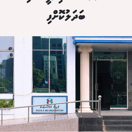
ބަދަލުކޮށްފި