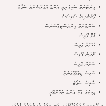
އިންޓާނަލް ސެކިއުރިޓީ އެންޑް އޮޕަރޭޝަނަލް ސަޕޯޓް
ފޮރެންސިކް ސާވިސަސް
ސެންޓްރަލް އިންވެސްޓިގޭޝަންސް
މާލޭ ޕޮލިސް
ހުޅުމާލޭ ޕޮލިސް
ނޮދަން ޕޮލިސް
ސަދަން ޕޮލިސް
ސާވިސް ޑިވެލޮޕްމަންޓް
ސާވިސް ސަޕޯޓް
ޑިޖިޓަލް ޑޭޓާ އެންޑް ޓެކްނޮލޮޖީ
މި އޮނިގަނޑު ފަރުމާކޮށްފައި ވަނީ ތަފާތު ދާއިރާތަކުގެ މެދުގައި