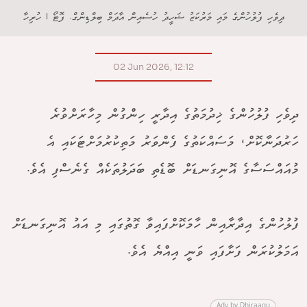
ދިވެހި ފުލުހުންގެ މައި މަރުކަޒު ޝަހީދު ހުސެއިން އާދަމް ބިލްޑިންގް. ފޮޓޯ | ހުރިހާ
02 Jun 2026, 12:12
ދިވެހި ފުލުހުންގެ ޚިދުމަތުގެ އިދާރީ ހިންގުން މިހާރަށްވުރެ
ހަރުދަނާކޮށް، މަސައްކަތުގެ ފެންވަރު މަތިކުރުމަށްޓަކައި އެ
މުއައްސަސާގެ އޮނިގަނޑަށް ބޮޑެތި ބަދަލުތަކެއް ގެނެސްފި އެވެ.
ފުލުހުންގެ އިދާރާއިން ހާމަކޮށްފައިވާ ގޮތުގައި މި އައު އޮނިގަނޑަށް
އަމަލުކުރަން ފަށާފައި ވަނީ އިއްޔެ އެވެ.
Adv by Dhiraagu