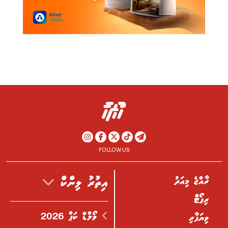
FOLLOW US
ރާއްޖެ މިއަދު
އިތުރު ލިންކް
ރިޕޯޓް
ވޯލްޑް ކަޕް 2026
ވިޔަފާރި