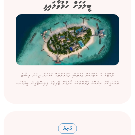
ބީލަމަށް ހުޅުވާލައިފި
ރާއްޖޭގެ ހަ އަތޮޅަކުން ފަޅުތަކާއި ފަޅުރަށްތައް ކުއްޔަށް ދީގެން ރިސޯޓު
ތަރައްގީކޮށް ހިންގާނެ ފަރާތްތަކެއް ހޯދުމަށް ޓޫރިޒަމް މިނިސްޓްރީން ބީލަމަށް...
ދުނިޔެ