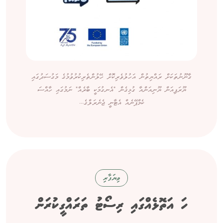
ގާނޫނުތަކަށް ރައްޔިތުން އަހުލުވެރިކޮށް ހޭލުންތެރިކުރުވުމުގެ މަގުސަދުގައި
ޔޫރަޕިއަން ޔޫނިއަންއާ ގުޅިގެން "އެނގުމަކީ ބާރެއް" ނަމުގައި ހާއްސަ
ކެމްޕޭނެއް އެޓާނީ ޖެނެރަލްގެ...
ވިޔަފާރި
ހަ އަތޮޅެއްގައި ރިސޯޓު ތަރައްގީކުރަން