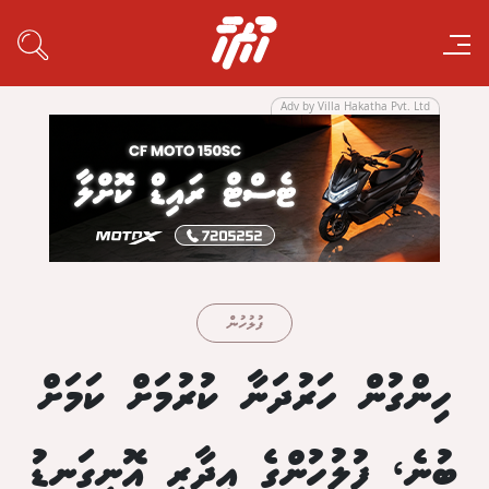
Adv by Villa Hakatha Pvt. Ltd
ފުލުހުން
ހިންގުން ހަރުދަނާ ކުރުމަށް ކަމަށް
ބުނެ، ފުލުހުންގެ އިދާރީ އޮނިގަނޑު