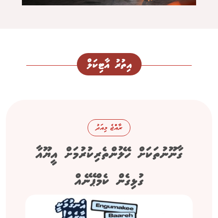
އިތުރު އާޓިކަލް
ރާއްޖެ މިއަދު
ގާނޫނުތަކަށް ހޭލުންތެރިކުރުމަށް އީޔޫއާ
ގުޅިގެން ކެމްޕޭނެއް