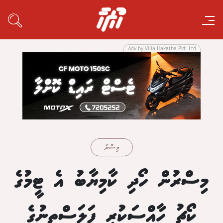
Adv by Villa Hakatha Pvt. Ltd
މިސްރު
މިސްރުން ހޯދި ކާމިޔާބު އެ ޓީމުގެ
ކޯޗު ހާއްސަކުރީ ފަލަސްތީނުގެ