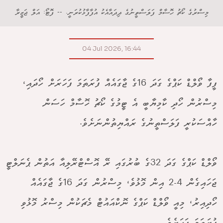
މިސްރުގެ ކޯޗު ހޮސާމް ފަލަސްތީނުގެ ދިދައާއެކު އުފާފާޅުކުރަނީ. -- ފޮޓޯ: އަލް ޖަޒީރާ
04 Jul 2026, 16:44
ފީފާ ވޯލްޑް ކަޕްގެ ގަދަ 16ގެ ޖާގައެއް ފުރަތަމަ ފަހަރަށް ހޯދައި،
މިސްރުން ހޯދި ކާމިޔާބީ އެ ޓީމުގެ ކޯޗު ހޮސާމް ހަސަން
ހާއްސަކުރީ ފަލަސްތީނުގެ ރައްޔިތުންނަށެވެ.
ވޯލްޑް ކަޕްގެ ގަދަ 32ގެ ބުރުގައި ރޭ އޮސްޓްރޭލިއާ އަތުން ޕެނަލްޓީ
ޖަހައިގެން 4-2 އިން މޮޅުވެ، މިސްރުން ގަދަ 16ގެ ޖާގައެއް
ހޯދިއިރު، މިއީ ވޯލްޑް ކަޕްގެ ނޮކްއައުޓް މެޗަކުން މިސްރު މޮޅުވި