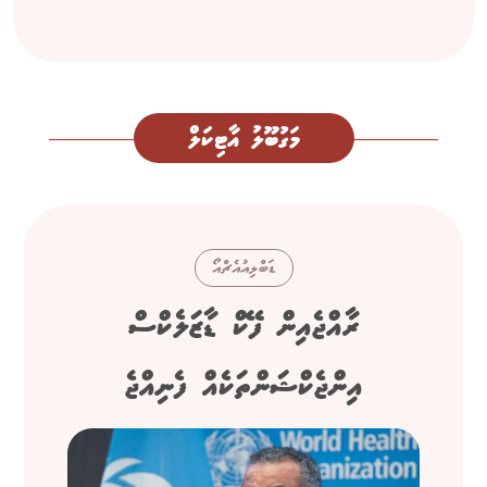
މަގުބޫލު އާޓިކަލް
ޑަބްލިއުއެޗްއޯ
ރާއްޖެއިން ފޭކް ޑާޒަލެކްސް
އިންޖެކްޝަންތަކެއް ފެނިއްޖެ