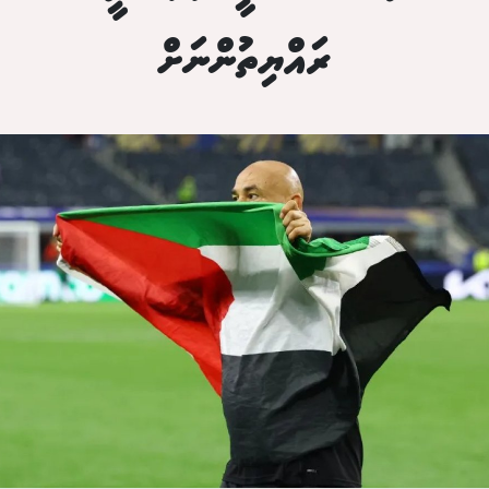
ރައްޔިތުންނަށް