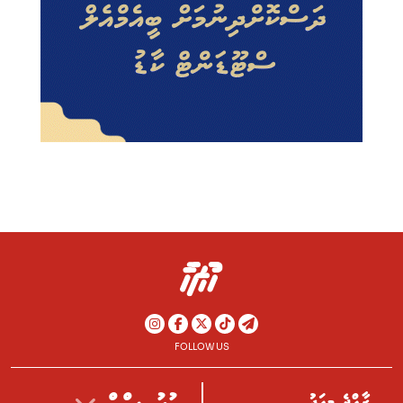
FOLLOW US
ރާއްޖެ މިއަދު