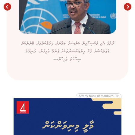
ރާއްޖެ އާއި މެކްސިކޯއިން ކެންސަރު ބައްޔަށް ފަރުވާކުރުމަށް ބޭނުންކުރާ
ޑާޒަލެކްސްގެ ފޭކް އިންޖެކްޝަންތަކެއް ފެނުމާ ގުޅިގެން، ދުނިޔޭގެ
ސިއްހަތު ޖަމިއްޔާ،...
Adv by Bank of Maldives Plc