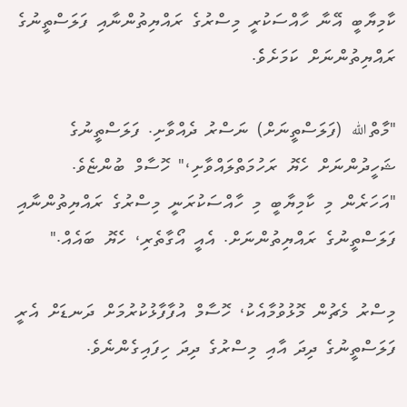
ކާމިޔާބީ އޭނާ ހާއްސަކުރީ މިސްރުގެ ރައްޔިތުންނާއި ފަލަސްތީނުގެ
ރައްޔިތުންނަށް ކަމަށެވެެ.
"މާތްﷲ (ފަލަސްތީނަށް) ނަސްރު ދެއްވާށި. ފަލަސްތީނުގެ
ޝަހީދުންނަށް ހެޔޮ ރަހުމަތްލައްވާށި،" ހޮސާމް ބުންޏެވެ.
"އަހަރެން މި ކާމިޔާބީ މި ހާއްސަކުރަނީ މިސްރުގެ ރައްޔިތުންނާއި
ފަލަސްތީނުގެ ރައްޔިތުންނަށް. އެއީ އޯގާތެރި، ހެޔޮ ބައެއް."
މިސްރު މެޗުން މޮޅުވުމާއެކު، ހޮސާމް އުފާފާޅުކުރުމަށް ދަނޑަށް އެރީ
ފަލަސްތީނުގެ ދިދަ އާއި މިސްރުގެ ދިދަ ހިފައިގެންނެވެ.