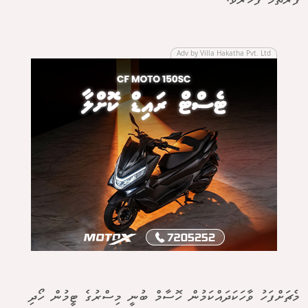
ފުރަތަމަ ފަހަރެވެ.
Adv by Villa Hakatha Pvt. Ltd
މެޗަށްފަހު ވާހަކަދައްކަމުން ހޮސާމް ބުނީ މިސްރުގެ ޓީމުން ހޯދި