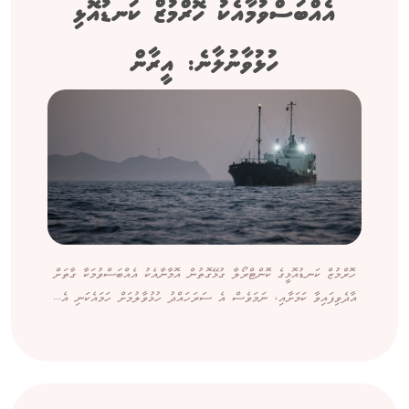
އެއްބަސްވުމާއެކު ހޮރްމުޒް ކަނޑުއޮޅި
ހުޅުވާނުލާނެ: އީރާން
ހޮރްމުޒް ކަނޑުއޮޅީގެ ކޮންޓްރޯލާ ގުޅޭގޮތުން އޮމާނާއެކު އެއްބަސްވުމަކާ ގާތަށް
އާދެވިފައިވާ ކަމަށާއި، ނަމަވެސް އެ ސަރަހައްދު ހުޅުވާލުމަށް ހަމައެކަނި އެ...