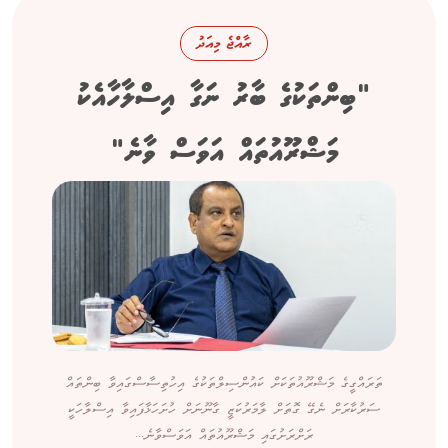
ރާއްޖެ މިއަދު
"ބިންތަކުގެ ބާރު ނަގާ އިސްލާހާއެކު
މަޝްރޫއުތައް އަވަސް ވާނެ"
ތަރައްގީގެ މަޝްރޫއުތަކަށް ކައުންސިލްތަކުގެ އިހުތިސާސްގައިވާ ބިންތައް
ސަރުކާރަށް ނެގޭ ގޮތަށް ލާމަރުކަޒީ ގާނޫނަށް ހުށަހަޅާފައިވާ އިސްލާހަކީ
ރަށްރަށުގައި މަޝްރޫއުތައް އަވަސްވާނެ...