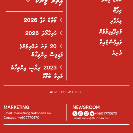
އިތުރު ލިންކް
ރިޕޯޓް
ވޯލްޑް ކަޕް 2026
ވިޔަފާރި
މުނިފޫހިފިލުވުން
ހުރިހާރޯދަ 2026
ލައިފްސްޓައިލް
20 ވަނަ ރައްޔިތުންގެ
ދުނިޔެ
މަޖިލިސް އިންތިޚާބު
2023 ރިޔާސީ އިންތިޚާބު
ލައިވް ބްލޮގް
ADVERTISE WITH US
MARKETING
NEWSROOM
Email:
marketing@mbsnews.mv
+960 7770670
Contact: +960 7770670
Email:
news@hurihaa.mv