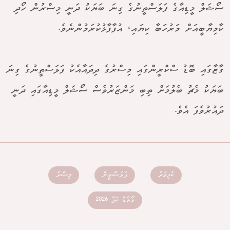
ސޯޝަލް މީޑިއާގެ ފަލަސްތީނުގެ ގިނަ ބަޔަކު ދަނީ މިސްރުން ހޯދި
ކާމިޔާބީއަށް މަރުހަބާ ކިޔައި، އުފާފާޅުކުރަމުންނެވެ.
ގާޒާގައި ބޮޑު ސްކްރީންގައި މިސްރުގެ ދިދައާއެކު ފަލަސްތީނުގެ ގިނަ
ބަޔަކު މެޗު ބެލުމަށް ތިބި މަންޒަރުވެސް ސޯޝަލް މީޑިއާގައި ދަނީ
ދައުރުވެފަ އެވެ.
ކުޅިވަރު
ފަލަސްތީން
މިސްރު
ވޯލްޑް ކަޕް 2026