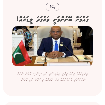
ރިޕޯޓް
ގައުމަށް ބޭނުންވަނީ ވަރުގަދަ ލީޑަރެއް!
ދިވެހިރާއްޖެ މިއަދު މިވަނީ އިގްތިސާދީ އަދި ސިޔާސީ ގޮތުން ނުހަނު
ނުރައްކާތެރި ފައްތަރެއްގަ އެވެ. ގައުމުގެ މިސްރާބު ހުރި ގޮތުން...