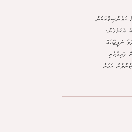
ޅު ކައުންސިލްތަކުން
ް އެކުވެގެން،
ވޭ ނަތީޖާއެއް
ް ފައިދާހުރި
ޓާނުލާނެ ކަމަށް