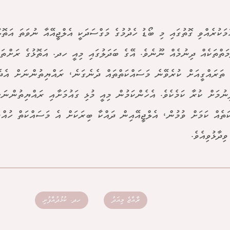
މަކުރެއްވި ގޮތުގައި މި ބޯޑު ހެދުމުގެ މަގްސަދަކީ އެލްޖީއޭއާ ނުވަތަ އަތޮ
މަތްތަކެއް ދިނުމެއް ނޫނެވެ. އޭގެ ބަދަލުގައި މިއީ ހދ. އަތޮޅުގެ ރަށްތައ
ެ ތަރައްގީއަށް ކުރެވޭނެ މަސައްކަތްތައް ދެނެގަނެ، ރައްޔިތުންނަށް އެދެ
ިނުމަށް ކުރާ ކަމެކެވެ. އެހެންކަމުން މިއީ މުޅި ގައުމަށާއި ރައްޔިތުންނަށ
ަތެއް ކަމަށް ވުމުން، އެލްޖީއޭއިން ދައްކާ ބިރަކަށް އެ މަސައްކަތް ހުއް
ިދާޅުވިއެވެ.
ރާއްޖެ މިއަދު
ހދ. ކުޅުދުއްފުށި