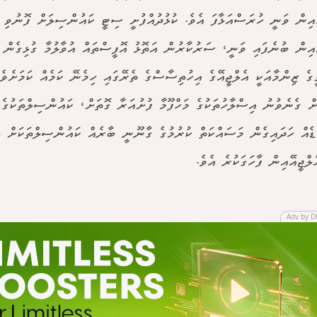
ޭއިން ވަނީ ހުރަސްއަޅާފަ އެވެ. ކުޅުދުއްފުށީ ސިޓީ ކައުންސިލަށް ފޮނުވި 
ޭއިން ބުނެފައި ވަނީ، ސަރުކާރުން އަތޮޅު އޮފީސްތައް އުވާލުމާ ގުޅިގެން އ
ީގެ ޒިންމާއަކީ އެލްޖީއޭގެ އިހުތިސާސްގެ ތެރޭގައި ހިމެނޭ ކަމެއް ކަމަށެވެ.
ް ގެނެވުނު އިސްލާހުތަކުގެ މަހްފޫމާ ފުށުއަރާ ގޮތަށް، ކައުންސިލްތަކުގެ މ
ޑެއް ހަދައިގެން މަސައްކަތް ކުރުމުގެ ގާނޫނީ ބާރެއް ކައުންސިލްތަކަށް ލ
ލްޖީއޭއިން ފާހަގަކުރެ އެވެ.
Adv by D