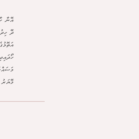
އޭނާ ހާ
ދޭ ހިދު
އަތޮޅުގ
ހޯދައިދ
މަސައްކ
މޭޔަރު ވ