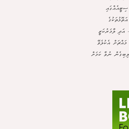
ސިޓީއެއްގައި
ަތޮޅުތަކުގެ
 އަދި ލާމަރުކަޒީ
ައްޗަށް އެކުލެވޭ
ިބިގެން ނުވާ ކަމަށް