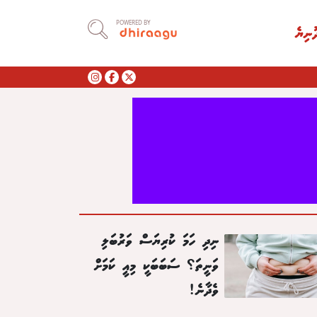
POWERED BY
ުނިޔެ
ނިދި ހަމަ ކުރިޔަސް ވަރުބަލި
ވަނީތަ؟ ސަބަބަކީ މިއީ ކަމަށް
ވެދާނެ!