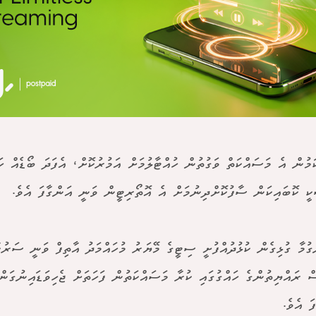
ަމުން އެ މަސައްކަތް ވަގުތުން ހުއްޓާލުމަށް އަމުރުކޮށް، އެފަދަ ބޯޑެއް 
ީ ކޮބައިކަން ސާފުކޮށްދިނުމަށް އެ އޮތޯރިޓީން ވަނީ އަންގާފަ އެވެ.
ގުމާ ގުޅިގެން ކުޅުދުއްފުށީ ސިޓީގެ މޭޔަރު މުހައްމަދު އާތިފް ވަނީ ސަރުކ
ް ރައްޔިތުންގެ ހައްގުގައި ކުރާ މަސައްކަތުން ފަހަތަށް ޖެހިވަޑައިނުގަނ
ފަ އެވެ.