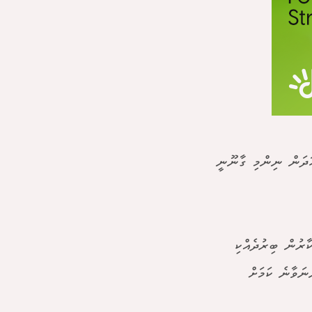
ހަދަން ނިންމި ގާނޫނީ
ާރުން ބިރުދެއްކި
ްނަވާނެ ކަމަށް