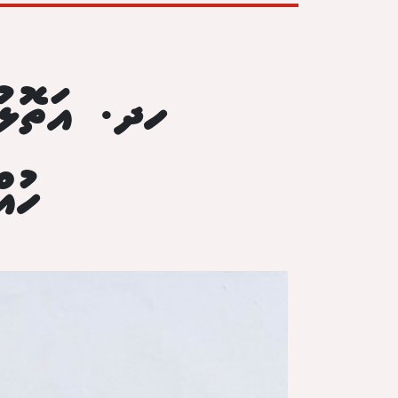
ހދ. އަތޮޅުގ
ހުއ