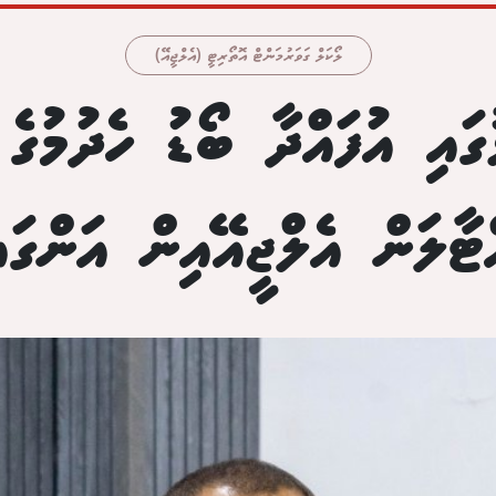
ލޯކަލް ގަވަރުމަންޓް އޮތޯރިޓީ (އެލްޖީއޭ)
ައި އުފައްދާ ބޯޑު ހެދުމުގެ 
ްޓާލަން އެލްޖީއޭއިން އަންގައި