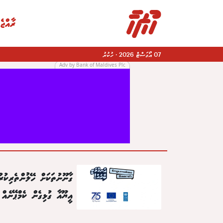
ރާއްޖެ
07 އޯގަސްޓް 2026
·
ހުކުރު
Adv by Bank of Maldives Plc
|
ގާނޫނުތަކަށް ހޭލުންތެރިކުރު
އީޔޫއާ ގުޅިގެން ކެމްޕޭނެއް