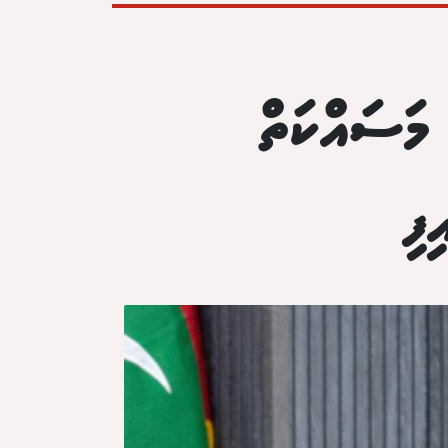
މަސައްކަތް
ފި