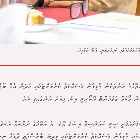
ްދަލުވުމެއްގައި ބައިވެރިވަނީ. ފޮޓޯ: އެލްޖީއޭ
ޮޅުގެ ރަށްތަކުން ގުޅިގެން މަސައްކަތް ކުރުމަށްޓަކައި ހަދަން އުޅޭ ބޯޑު 
ަން ލޯކަލް ގަވަމަންޓް އޮތޯރިޓީ އިން މިއަދު އަންގައިފި އެވެ.
ުދުއްފުށީ ސިޓީ ކައުންސިލް އިސްވެ އޮވެ، އެ އަތޮޅުގެ ރަށްތައް އެކުވެގ
ުގައި ގުޅިގެން މަސައްކަތް ކުރުމަށްޓަކައި މިދިޔަ ބުރާސްފަތި ދުވަހު ނި