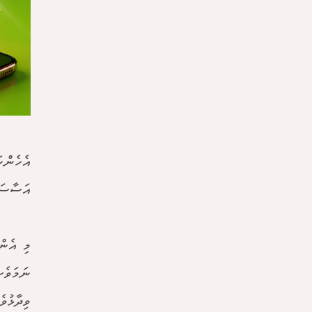
އެހެންކ
އަސާސަކ
މި އެން
ނަމަވެސ
ވިދާޅުވެ