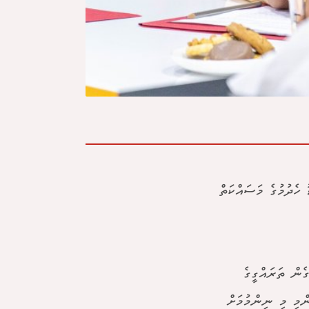
ހެދުމުގެ މަސައްކަތް
ެން ތަރައްގީގެ
ންމި މި ނިންމުމަށް