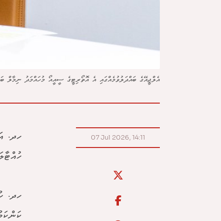
އެލްޖީއޭގެ ބައްދަލުވުމެއްގައި އެ އޮތޯރިޓީގެ ސީއީއޯ މުހައްމަދު ނިމާލް ބައ
ހދ. އަތ
07 Jul 2026, 14:11
ހުއްޓާލ
ހދ. ކުޅ
ކަންކަމ