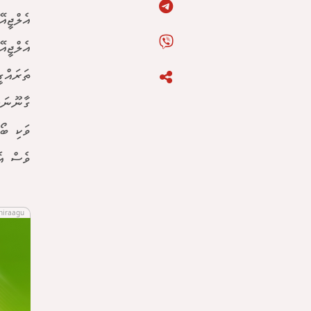
އެލްޖީއ
އެލްޖީއ
ތަރައްގ
ގާނޫނަށ
ވަކި ބޯ
ވެސް އެ
hiraagu