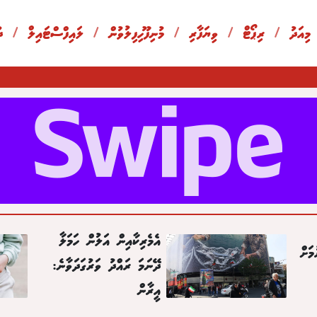
 މިއަދު
/
ރިޕޯޓް
/
ވިޔަފާރި
/
މުނިފޫހިފިލުވުން
/
ލައިފްސްޓައިލް
/
ދ
އެމެރިކާއިން އަލުން ހަމަލާ
މަށް
ދޭނަމަ ރައްދު ވަރުގަދަވާނެ:
އީރާން