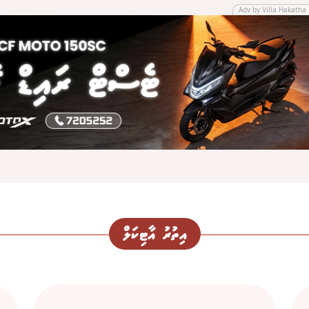
Adv by Villa Hakatha 
އިތުރު އާޓިކަލް