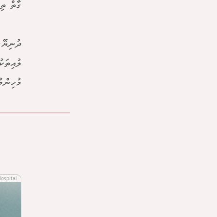
ގާތް ތި
ދުނިޔޭގ
ލުއިތަކ
މުހިންމު
Hospital