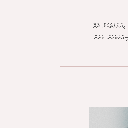
ފިޔަވަޅުތަކަށް ދެވޭ
ިއްހަތަކަށް ވަރަށް