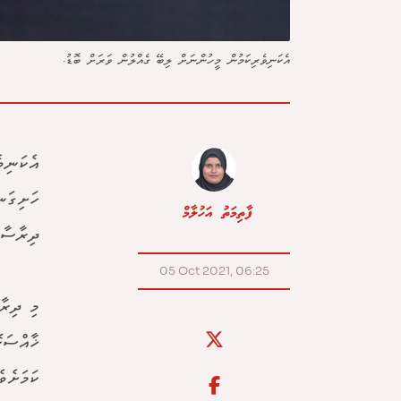
އެކަނިވެރިކަމުން މީހުންނަށް ލިބޭ ގެއްލުން ވަރަށް ބޮޑު.
އެކަނިވ
ހަށިގަނ
ފާތިމަތު އަހުލާމް
ދިރާސާއ
05 Oct 2021, 06:25
ޚާއްސަކ
ކަމަށެވެ