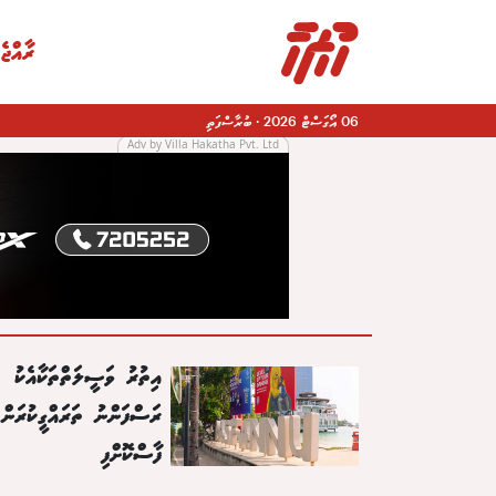
ރާއްޖެ
06 އޯގަސްޓް 2026
·
ބުރާސްފަތި
Adv by Villa Hakatha Pvt. Ltd
|
އިތުރު ވަސީލަތްތަކާއެކު
ރަސްފަންނު ތަރައްގީކުރަން
ފާސްކޮށްފި