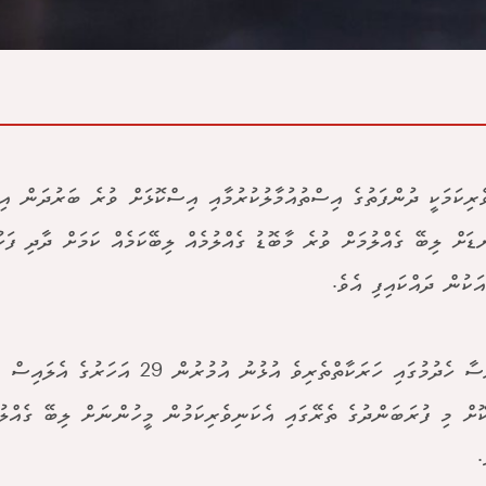
ެރިކަމަކީ ދުންފަތުގެ އިސްތުއުމާލުކުރުމާއި އިސްކޮޅަށް ވުރެ ބަރުދަން އި
ޑަށް ލިބޭ ގެއްލުމަށް ވުރެ މާބޮޑު ގެއްލުމެއް ލިބޭކަމެއް ކަމަށް ދާދި ފަހ
ަކުން ދައްކައިފި އެވެ.
މި ދިރާސާ ހެދުމުގައި ހަރަކާތްތެރިވެ އުޅުނު އުމުރު
ޮށް މި ފުރަބަންދުގެ ތެރޭގައި އެކަނިވެރިކަމުން މީހުންނަށް ލިބޭ ގެއްލުނ
.