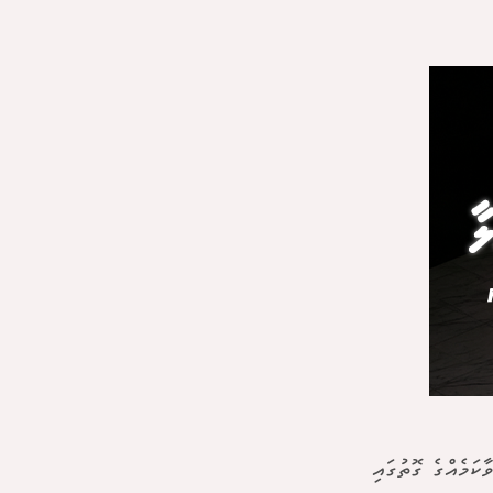
ަމެއްގެ ގޮތުގައި