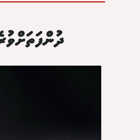
ދުންފަތަށްވު