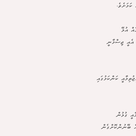
ކަމަށެވެ.
އް އުޅޭ
 އެއީ ޖިސްމާނީ
ތިމާއީ ކަންކަމުގައި
ާއީ ގުޅުން
އް ބޭނުންކޮށްގެން