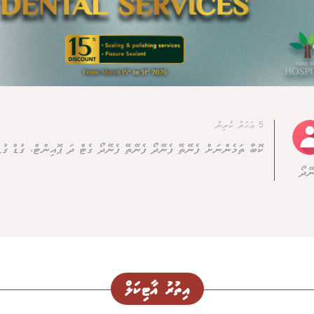
5 އަހަރު ކުރިން
ކޮބާ ތަމެންނަށް ފެނޭތޭ ފެނޭދޯ ފެނޭތޭ ފެނޭދޯ ގެޓް ދަ ޕޮއިންޓް. ގުޑް ގުޑް
ނޭދޯ
އިތުރު އާޓިކަލް