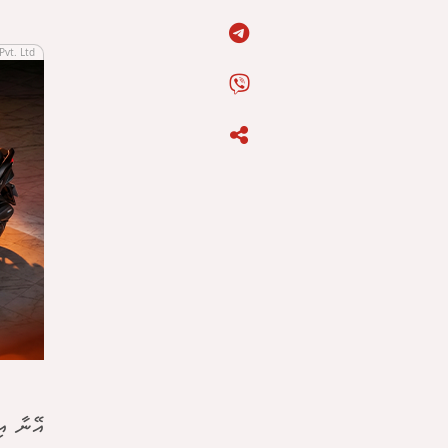
Pvt. Ltd
އޭނާ އި