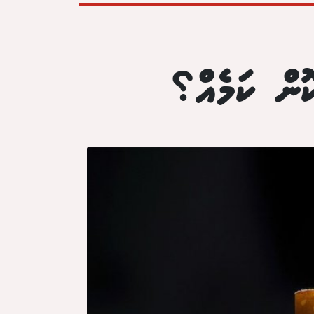
ޮން ކަމެއް؟