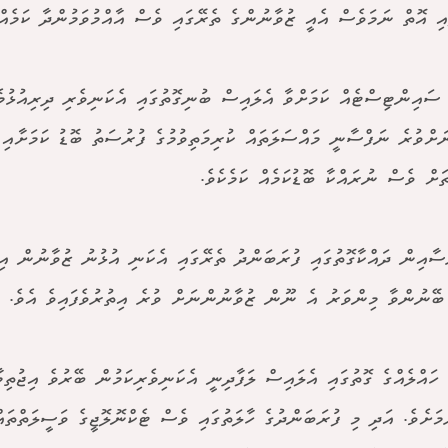
ައި އޮތް ނަމަވެސް އެއީ ޒުވާނުންގެ ތެރޭގައި ވެސް އާއްމުވަމުންދާ ކަމެއް 
ސައިންޓިސްޓެއް ކަމަށްވާ އެލައިސް ބުނިގޮތުގައި އެކަނިވެރި ދިރިއުޅުމެ
ަށްވުރެ ނަފްސާނީ މައްސަލަތައް ކުރިމަތިވުމުގެ ފުރުސަތު ބޮޑު ކަމަށާއި
ަށް ވެސް ނުރައްކާ ބޮޑުކަމެއް ކަމެކެވެ.
ސާއިން ދައްކާގޮތުގައި ފުރަބަންދު ތެރޭގައި އެކަނި އުޅުނު ޒުވާނުން އިޖު
ބޭނުންވާ މިންވަރު އެ ނޫން ޒުވާނުންނަށް ވުރެ އިތުރުވެފައިވެ އެވެ.
ެ ހައްލެއްގެ ގޮތުގައި އެލައިސް ލަފާދިނީ އެކަނިވެރިކަމުން ބޭރުވެ އިޖުތިމ
ުމަށެވެ. އަދި މި ފުރަބަންދުގެ ހާލަތުގައި ވެސް ޓެކްނޮލޮޖީގެ ވަސީލަތްތަ