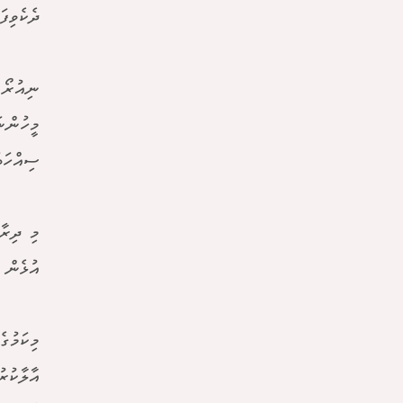
ދެކެވިފ
ނިއުރޯ 
މީހުންނ
ސިއްހަތ
މި ދިރާ
އުޅެން 
މިކަމުގ
އާލާކުރ