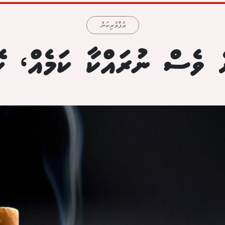
އުފާވެރިކަން
ރެ ވެސް ނުރައްކާ ކަމެއް، ކ