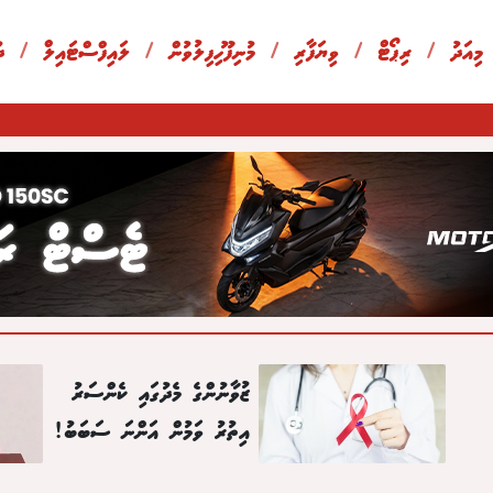
 މިއަދު
/
ރިޕޯޓް
/
ވިޔަފާރި
/
މުނިފޫހިފިލުވުން
/
ލައިފްސްޓައިލް
/
ދ
ޒުވާނުންގެ މެދުގައި ކެންސަރު
އިތުރު ވަމުން އަންނަ ސަބަބު!