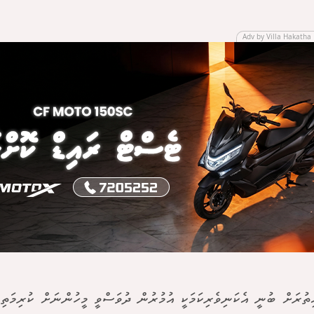
Adv by Villa Hakatha 
ތުރަށް ބުނީ އެކަނިވެރިކަމަކީ އުމުރުން ދުވަސްވީ މީހުންނަށް ކުރިމަތިވާކ