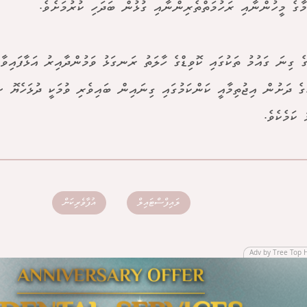
މާގެ މީހުންނާއި ރަހުމަތްތެރިންނާއި ގުޅުން ބަދަހި ކުރުމަށެވެ.
ެ ގިނަ ގައުމު ތަކުގައި ކޮވިޑްގެ ހާލަތު ރަނގަޅު ވަމުންދާއިރު އަޅާފައިވާ 
ުގެ ދަށުން އިޖުތިމާއީ ކަންކަމުގައި ގިނައިން ބައިވެރި ވުމަކީ ދުޅަހެޔޮ ސ
 ކަމެކެވެ.
ލައިފްސްޓައިލް
އުފާވެރިކަން
Adv by Tree Top 