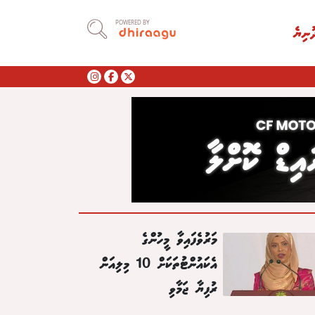
POWERED BY
ުނިޔެ
މަރުވެފައިވާ މީހުންގެ
އެކައުންޓުތަކަށް 10 މިލިއަން
ރުފިޔާ ޖަމާވި