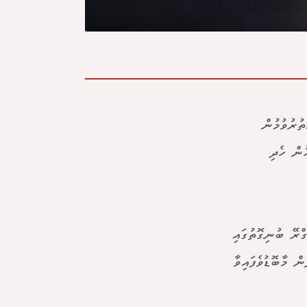
ތުރުވުމުން
ުން ހެދި
ން 29 އަހަރުގެ އެލައިސް ގްރޭ ބުނިގޮތުގައި
ް މާބޮޑުވެފައިވާ