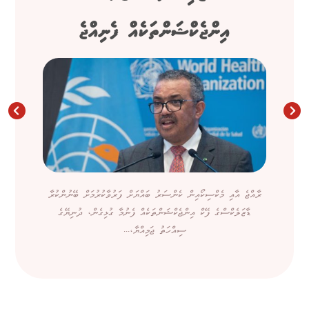
އިންޖެކްޝަންތަކެއް ފެނިއްޖެ
ރާއްޖެ އާއި މެކްސިކޯއިން ކެންސަރު ބައްޔަށް ފަރުވާކުރުމަށް ބޭނުންކުރާ
ޑާޒަލެކްސްގެ ފޭކް އިންޖެކްޝަންތަކެއް ފެނުމާ ގުޅިގެން، ދުނިޔޭގެ
ސިއްހަތު ޖަމިއްޔާ،...