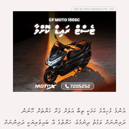
Adv by Villa Hakatha Pvt. Ltd
އެންމެ މުހިއްމު ކަމަކީ ތިބާ އަލަށް ފަށާ ހަޔާތަށް ހޭނެން
ދަރިންނަށް ވަގުތު ދިނުމެވެ. ހަޔާތުގެ އާ ބައިވެރިޔަކީ ދަރިންނަށް