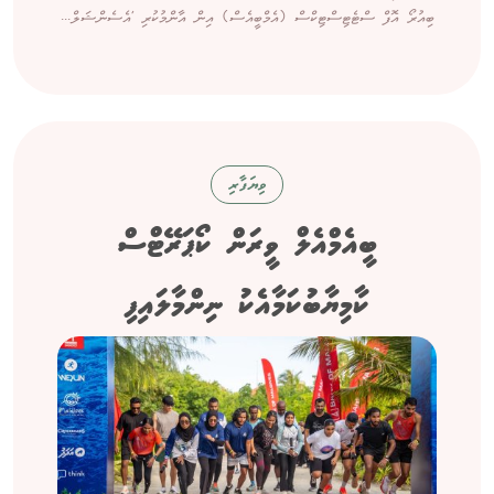
ބިއުރޯ އޮފް ސްޓެޓިސްޓިކްސް (އެމްބީއެސް) އިން އާންމުކުރި 'އެސެންޝަލް...
ވިޔަފާރި
ބީއެމްއެލް ވީރަން ކޯޕަރޭޓްސް
ކާމިޔާބުކަމާއެކު ނިންމާލައިފި