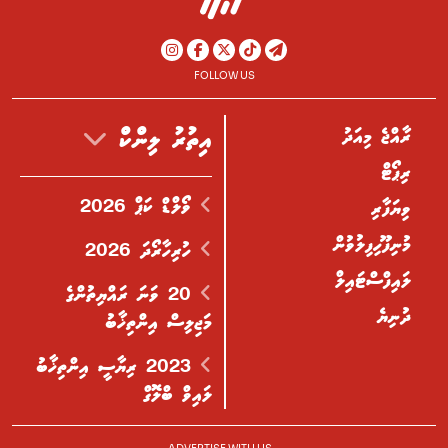
FOLLOW US
ރާއްޖެ މިއަދު
އިތުރު ލިންކް
ރިޕޯޓް
ވޯލްޑް ކަޕް 2026
ވިޔަފާރި
މުނިފޫހިފިލުވުން
ހުރިހާރޯދަ 2026
ލައިފްސްޓައިލް
20 ވަނަ ރައްޔިތުންގެ
ދުނިޔެ
މަޖިލިސް އިންތިޚާބު
2023 ރިޔާސީ އިންތިޚާބު
ލައިވް ބްލޮގް