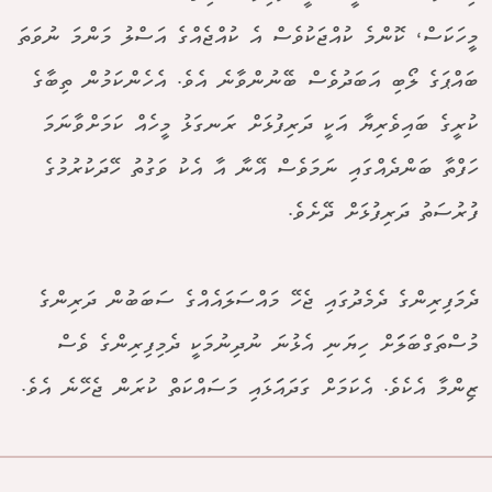
މީހަކަސް، ކޮންމެ ކުއްޖަކުވެސް އެ ކުއްޖެއްގެ އަސްލު މަންމަ ނުވަތަ
ބައްޕަގެ ލޯބި އަބަދުވެސް ބޭނުންވާނެ އެވެ. އެހެންކަމުން ތިބާގެ
ކުރީގެ ބައިވެރިޔާ އަކީ ދަރިފުޅަށް ރަނގަޅު މީހެއް ކަމަށްވާނަމަ
ހަފްތާ ބަންދެއްގައި ނަމަވެސް އޭނާ އާ އެކު ވަގުތު ހޭދަކުރުމުގެ
ފުރުސަތު ދަރިފުޅަށް ދޭށެވެ.
ދެމަފިރިންގެ ދެމެދުގައި ޖެހޭ މައްސަލައެއްގެ ސަބަބުން ދަރިންގެ
މުސްތަގްބަލަަށް ހިޔަނި އެޅުނަ ނުދިނުމަކީ ދެމިފިރިންގެ ވެސް
ޒިންމާ އެކެވެ. އެކަމަށް ގަދައަަޅައި މަސައްކަތް ކުރަން ޖެހޭނެ އެވެ.