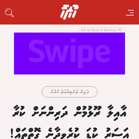
Adv by Bank of Maldives Plc
ދަރިން ތަރުބިއްޔަތު ކުރުން
އާއިލާ ރޫޅުމުން ދަރިންނަށް ކުރާ
އަަސަރު ކުޑަ ކުރެވިދާނެ ގޮތްތައް!