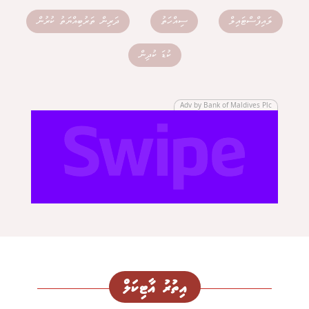
ލައިފްސްޓައިލް
ސިއްހަތު
ދަރިން ތަރުބިއްޔަތު ކުރުން
ކުޑަ ކުދިން
Adv by Bank of Maldives Plc
އިތުރު އާޓިކަލް