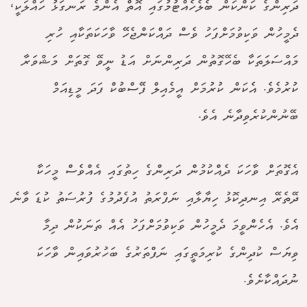
ދަރިންގެ ކަންކަން ބެލެހެއްޓުމުގައި އޮތް އެންމެ ރަނގަޅު ހައްލަކީ،
ދެމީހުން ވަކިވުމަށްފަހު ވެސް ދައްކަންޖެހޭ ވާހަކަތަކާއި ހުރި
މައްސަލަތަކާ ބެހޭގޮތުން ދަރިންނަށް އަޑު ނީވޭ ގޮތަށް މަޝްވަރާ
ކުރުމެވެ. އެކަން ކުރުމަށް އީމެއިލް ފޭސްބުކް ފަދަ މީޑިއަމް
ބޭނުންކުރެވިދާނެ އެވެ.
އެގޮތަށް ވާހަކަ ދެއްކުމުން ދަރިންގެ ހިތުގައި އެއްވެސް މީހަކާ
ދޭތެރޭ އިނދިކޮޅު ހިޔާލާއި ނަފްރަތު އުފެދުމުގެ ފުރުސަތު ކުޑަ ވާނެ
އެވެ. އެހެންވީމަ ދެމީހުން ވަކިވުމަށްފަހު އެއް ތަނަކުން ދިމާ
ވިޔަސް ކުދިންގެ ކުރިމަތީގައި ނަފްތަރުގެ ބަހުރުވައިން ވާހަކަ
ނުދައްކާށެވެ.