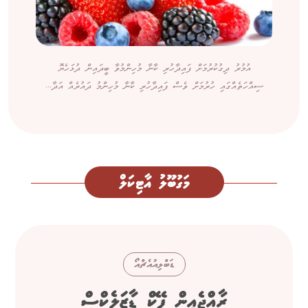
އުމުރު ދިގުކުރުމަށް ފައިދާހުރި ކާނާ މުހިންމުވާ ބީދައިން ދުޅަހެޔޮ
ސިއްހަތެއްގައި ހުރުމަށް ވެސް ފައިދާހުރި ކާނާ މުހިންމު ދައުރެއް އަދާ...
މަގުބޫލު އާޓިކަލް
ޑަބްލިއުއެޗްއޯ
ރާއްޖެއިން ފޭކް ޑާޒަލެކްސް