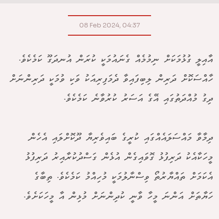
08 Feb 2024, 04:37
އާއިލީ ގުޅުމަކަށް ނިމުމެއް ގެނައުމަކީ ކުރަން އުނދަގޫ ކަމެކެވެ.
ހާއްސަކޮށް ދަރިން ލިބިފައިވާ ދެމަފިރިއަކު ވަކި ވުމަކީ ދަރިންނަށް
ދިގު މުއްދަތުގައި އޭގެ އަސަރު ކުރުވާނެ ކަމެކެވެ.
ދިމާވާ މައްސަލައެއްގައި ކުރީގެ ބައިވެރިޔާ ދޫކޮށްލައި އެހެން
މީހަކާއެކު ދަރިފުޅު ގޮވައިގެން އުޅެން ގަސްދުކުރާއިރު ދަރިފުޅު
އެކަމަށް ތައްޔާރުތޯ ވިސްނާލުމަކީ މުހިއްމު ކަމެކެވެ. ތިބާގެ
ހަޔާތަށް އަންނަ މީހާ ވާނީ ކުދިންނަށް މުޅިން އާ މީހަކަށެވެ.