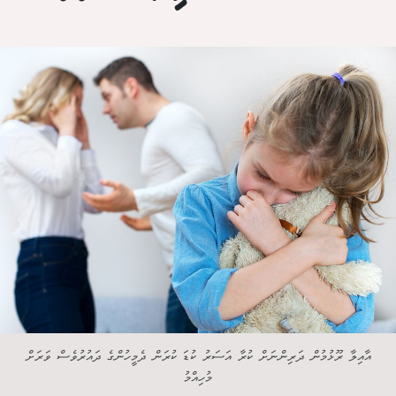
އާއިލާ ރޫޅުމުން ދަރިންނަށް ކުރާ އަސަރު ކުޑަ ކުރަން ދެމީހުންގެ ދައުރުވެސް ވަރަށް
މުހިއްމު