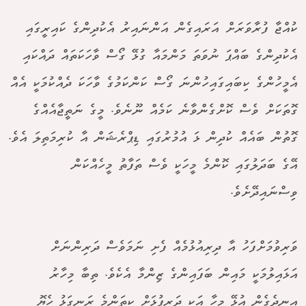
ކުއްޖާ ފުރާވަރަށް އަރައިގެން އަންނައިރު އެކުދިންގެ ކައިރީގައި
އެކުދިންގެ ބައްޕަ ނުވަތަ މަންމައާ ގުޅޭ ގޯސް ވާހަކަތައް ދައްކައި
އެމީހުންގެ ކިބައިގައިހުންނަ ގޯސް ކަންކަމުގެ ވާހަކަ ދެއްކުމަކީ އެއް
ގޮތަކަށް ވެސް ކޮށްގެންވާނެ ކަމެއް ނޫނެވެ. މީގެ ނަތީޖާއެއްގެ
ގޮތުން ބައެއް ކުދިން ޅަ އުމުރުގައި ޑިޕްރެޝަން އާ ކުރިމަތިލަ އެވެ.
އޭގެ ބަދަލުގައި ކޮންމެ މީހަކީ ވެސް ތަފާތު މީހެއްކަން
ވިސްނައިދޭށެވެ.
ވަރިވުމަށްފަހު އާ ދިރިއުޅުމެއް ފެށި ނަމަވެސް ދަރިންނަށް
އަޅައިލުމަކީ މައިން ބަފައިންގެ ޒިންމާ އެކެވެ. ތިބާ މިހާރު
އިނދެގެން އުޅޭ މީހާ އަކީ ދަރިފުޅަށް ކިތަންމެ ރަނގަޅު ހެޔޮ