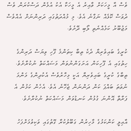
ވެސް އާ މީހަކަށް ވާއިރު އެ މީހަކާ އެކު އުޅެން ދަސްކުރަން ވެސް
ދުވަސް ކޮޅެއް ނަގާނެ އެވެ. މި މުއްދަތުގައި ދަރިންނަށް އެއްވެސް
މަޖުބޫރު ކަމެއްނެތި ލޯބި ދޭށެވެ.
ކުރީގެ ބައިވެރިޔާ ދެކެ ތިބާ ކިތަންމެ ފޫހި ވިޔަސް ދަރިންގެ
ހިތުގައި އެ ފޫހިކަން އަށަގަންނުވަން މަސައްކަތް ނުކުރާށެވެ.
ތިބާގެ ކުރީގެ ބައިވެރިޔާ އަކީ މިހާރުވެސް އެކުދިންގެ މަންމަ
ނުވަތަ ބައްޕަ ކަން ދަންނަން ޖެހޭނެ އެވެ. އެހެން ކަމުން އެ
ފަރާތާ އޮންނަ ގުޅުން ކަނޑުވަން މަސައްކަތް ނުކުރާށެވެ.
އާއިލީ ކަންކަމުގެ މާހިރުން ގަބޫލުކުރާ ގޮތުގައި ވަކިވުމަށްފަހު