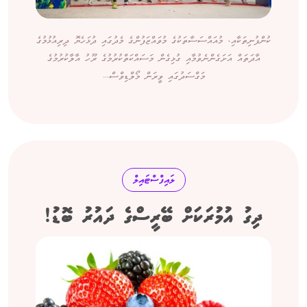
ކުންފުނިތަކާއި، މުއައްސަސާތަކުގެ މުވައްޒަފުންގެ މެދުގައި ދުޅަހެޔޮ ދިރިއުޅުމުގެ
އާދަތައް އަށަގެންނެވުމާއި ގުޅިގެން މަސައްކަތްކުރުމުގެ ރޫހު އާލާކުރުމުގެ
މަގްސަދުގައި ވީރަން މޯލްޑިވްސް...
ލައިފްސްޓައިލް
ދިގު އުމުރަކަށް ބޭރީސްގެ ދައުރު ބޮޑު!