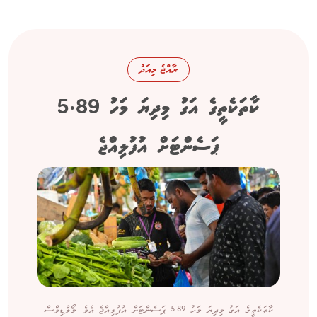
ރާއްޖެ މިއަދު
ކާތަކެތީގެ އަގު މިދިޔަ މަހު 5.89
ޕަސެންޓަށް އުފުލިއްޖެ
ކާތަކެތީގެ އަގު މިދިޔަ މަހު 5.89 ޕަސެންޓަށް އުފުލިއްޖެ އެވެ. މޯލްޑިވްސް