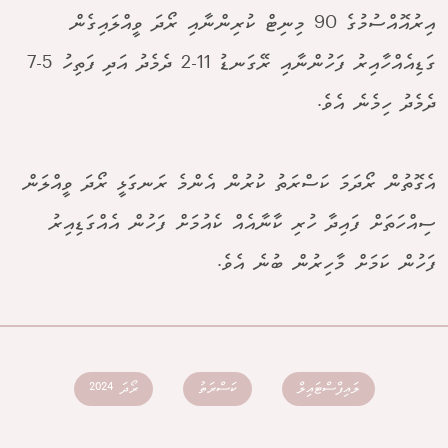
އިރުއޮއްސުމުގެ 90 މިނިޓް ކުރިންނާއި ރޯދަ ވީއްލައިގެން
ގަޑިއެއްހާއިރު ފަހުންނާއި ރޭގަނޑު 11-2 ދެމެދު އަދި ފަތިހު 5-7
ދެމެދު ހިމެނެ އެވެ.
އެގޮތުން ރޯދަމަ ކަސްރަތު ކުރުން އެންމެ ރަނގަޅީ ރޯދަ ވީއްލަން
ސިއްހަތަށް ފައިދާ ހުރި ކާނާއެއް ކެއުމަށް ފަހުން އެއްގަޑިއިރު
ފަހުން ކަމަށް މާހިރުން ބުނެ އެވެ.
ލައިފްސްޓައިލް
ކަސްރަތު
ރޯދަ 2024