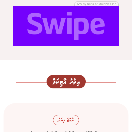
Adv by Bank of Maldives Plc
އިތުރު އާޓިކަލް
ރާއްޖެ މިއަދު