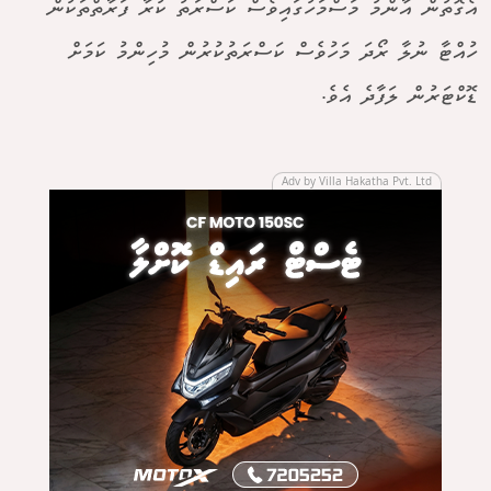
އެގޮތުން އާންމު މަސްމަހުގައިވެސް ކަސްރަތު ކުރާ ފަރާތްތަކުން
ހުއްޓާ ނުލާ ރޯދަ މަހުވެސް ކަސްރަތުކުރުން މުހިންމު ކަމަށް
ޑޮކްޓަރުން ލަފާދެ އެވެ.
Adv by Villa Hakatha Pvt. Ltd