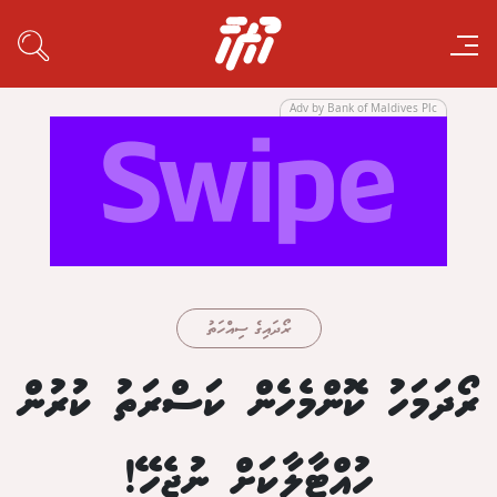
Adv by Bank of Maldives Plc
ރޯދައިގެ ސިއްހަތު
ރޯދަމަހު ކޮންމެހެން ކަސްރަތު ކުރުން
ހުއްޓާލާކަށް ނުޖެހޭ!