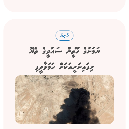
ދުނިޔެ
ޔަމަނުގެ ހޫތީން ސައުދީގެ ތެޔޮ
ރިފައިނަރީއަކަށް ހަމަލާދީފި