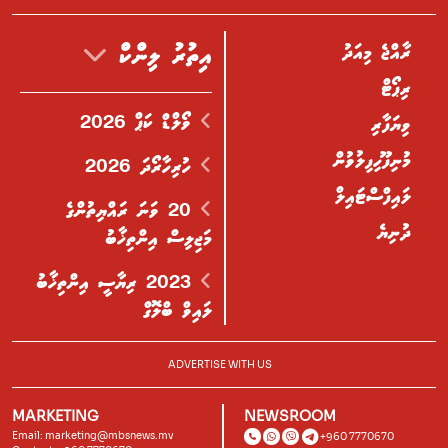
ރާއްޖެ މިއަދު
އިތުރު ލިންކް
ރިޕޯޓް
ވޯލްޑް ކަޕް 2026
ވިޔަފާރި
މުނިފޫހިފިލުވުން
ހުރިހާރޯދަ 2026
ލައިފްސްޓައިލް
20 ވަނަ ރައްޔިތުންގެ
ދުނިޔެ
މަޖިލިސް އިންތިޚާބު
2023 ރިޔާސީ އިންތިޚާބު
ލައިވް ބްލޮގް
ADVERTISE WITH US
MARKETING
NEWSROOM
Email:
marketing@mbsnews.mv
+960 7770670