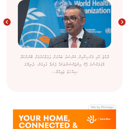
ރާއްޖެ އާއި މެކްސިކޯއިން ކެންސަރު ބައްޔަށް ފަރުވާކުރުމަށް ބޭނުންކުރާ
ޑާޒަލެކްސްގެ ފޭކް އިންޖެކްޝަންތަކެއް ފެނުމާ ގުޅިގެން، ދުނިޔޭގެ
ސިއްހަތު ޖަމިއްޔާ،...
Adv by Dhiraagu