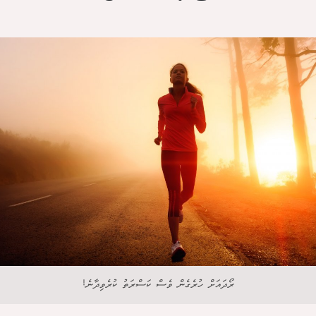
ރޯދައަށް ހުރެގެން ވެސް ކަސްރަތު ކުރެވިދާނެ!