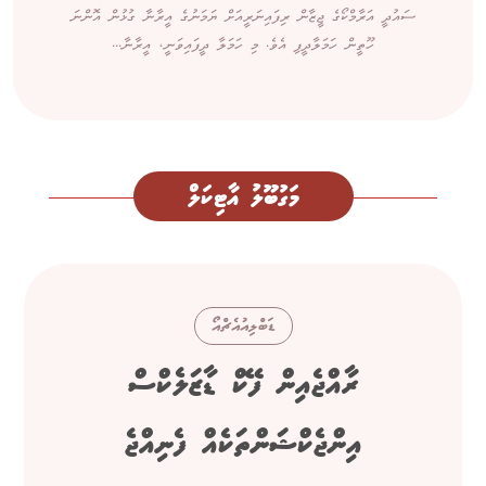
ސައުދީ އަރާމްކޯގެ ޖީޒާން ރިފައިނަރީއަށް ޔަމަނުގެ އީރާނާ ގުޅުން އޮންނަ
ހޫތީން ހަމަލާދީފި އެވެ. މި ހަމަލާ ދީފައިވަނީ، އީރާނާ...
މަގުބޫލު އާޓިކަލް
ޑަބްލިއުއެޗްއޯ
ރާއްޖެއިން ފޭކް ޑާޒަލެކްސް
އިންޖެކްޝަންތަކެއް ފެނިއްޖެ