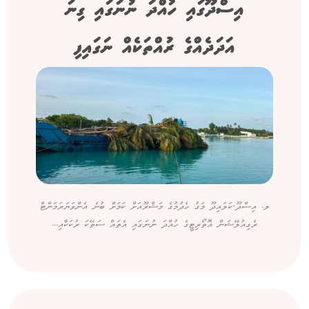
އިސްދޫގައި ހުއްދަ ނުނަގައި ގިނަ
އަދަދެއްގެ ރުއްތަކެއް ނަގައިފި
ލ. އިސްދޫ-ކަލައިދޫ މަގު ހެދުމުގެ މަޝްރޫއަށް ކަމަށް ބުނެ އެންވަޔަރަމަންޓް
ރެގިއުލޭޝަން އޮތޯރިޓީގެ ހުއްދަ ނުނަގައި އެތައް ސަތޭކަ ރުކަކާއި...