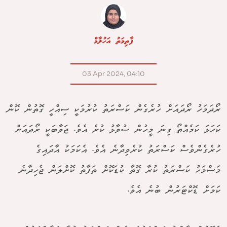
ފާތިމަތު އަހުލާމް
03 Apr 2024, 04:10
ރޯދަމަހު ރޯދައަށް ހުރެގެން ކަސްރަތު ކުރުމަކީ ސިއްހީ ގޮތުން ކޮން
ކަހަލަ ކަމެއްތޯ ގިނަ މީހުން ސުވާލު ކުރެ އެވެ. ޖަވާބަކީ ރޯދައަށް
ހުރެގެންވެސް ކަސްރަތު ކުރެވިދާނެ އެވެ. އެކަމަކު އާދައިގެ
މަސްމަހު ކަސްރަތު ކުރާ ގޮތާ ކުޑަކޮށް ތަފާތު ކޮށްލަން ޖެހިދާނެ
ކަމަށް ޑޮކްޓަރުން ބުނެ އެވެ.