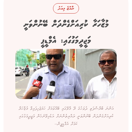
ރާއްޖެ މިއަދު
މުޒާހަރާ ކުރިއަށްގެންދަން ބޭނުންވަނީ
މަޖީދީމަގުގައި: އެމްޑީޕީ
އަންނަ ބްރާސްފަތި ދުވަހުގެ ރޭ މާލޭގައި ބޭއްވުމަށް ހަމަޖެހިފައިވާ މުޒާހަރާ
ކުރިއަށްގެންދަން ބޭނުންވަނީ ރައްޔިތުންނަށް އަޑުއިވޭނެހެން މަޖީދީމަގުގައި
ކަމަށް އެމްޑީޕީން...