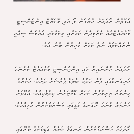
އެގޮތުން ރޯދައަށް ހުރެގެން ލޯ އަދި މޮޑަރޭޓް އިންޓެންސިޓީ
ވޯކްއައުޓްއެއް ކުރެވިދާނެ ކަމަށާއި މިކަމުގައި އެއްވެސް ސިއްހީ
ނުރައްކަލެއް ނެތް ކަމަށް މާހިރުން ބުނެ އެވެ.
ރޯދައަށް ހުންނައިރު ހައި އިންޓެންސިޓީ ވޯކްއައުޓް ކުރާނަމަ
ހަށިގަނޑުގައި ފެން މަދުވެ ބްލަޑް ޕްރެޝަރު ދަށްވެ. ހަކުރުގެ
މިންވަރު ތިރިވެދާނެ ކަމަށް ޑޮކްޓަރުން ވިދާޅުވިއެވެ. އެގޮތަށް
ކަންތައް ވާނަމަ ރޭގަނޑު ގަޑީގައި ކަސްރަތުކުރުން މުހިއްމެވެ.
ރޯދަމަހު ކަސްރަތުކުރުން ރަނގަޅު ބައެއް ގަޑިތަކުގެ ތެރޭގައި