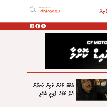
POWERED BY
ުނިޔެ
އެކްޓް ކުރުން މަތިން ހަނދާން
ނުވާ ކަމަށް ޕްރިތީ ބުނެފި