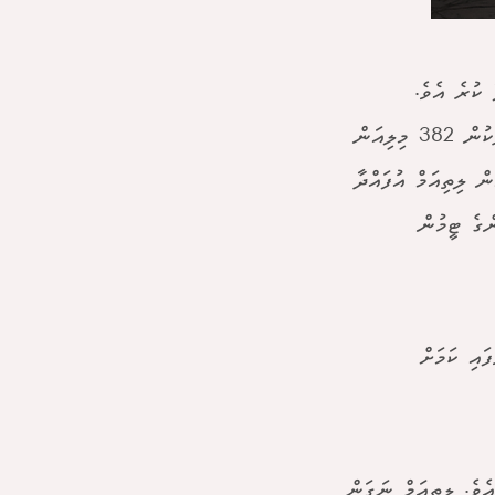
ަށް ލަފާ ކުރެ އެވެ.
ލިތިއަމްއަކީ ބެޓެރި ހެދުމަށް ބޭނުންވާ މުހިއްމު މައުދަނެކެވެ. މި ވަރުގެ އަދަދަކުން 382 މިލިއަން
ން ލިތިއަމް އުފައްދާ
ްގެ ޓީމުން
ައި ކަމަށް
ެވެ. ލިތިއަމް ނަގަން