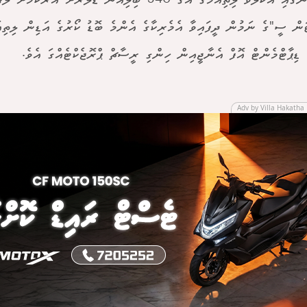
މި މައިންގައި އެކުލެވޭ ލިތިއަމްގެ އަގު 540 ބިލިއަން ޑޮލަރަށް އަރާކ
ން ސީ"ގެ ނަމުން ދީފައިވާ އެމެރިކާގެ އެންމެ ބޮޑު ކޯރުގެ އަޑިން ލިތިއަ
ެ ޑިޕާޓްމެންޓް އޮފް އެނާޖީއިން ހިންގި ރީސާޗް ޕްރޮޖެކްޓެއްގަ އެވެ.
Adv by Villa Hakatha 