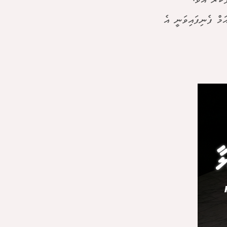
ަމަށް ލަފާކުރެ އެވެ.
މް ފެނިފައިވަނީ އެ