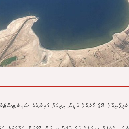
ކެލިފޯނިއާގެ ބޮޑު ކޯރެއްގެ އަޑިން ލިތިއަމް މައިންއެއް ސައިންޓިސްޓުން