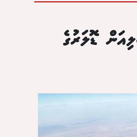
ބޮޑު ކޯރެއްގެ އަޑިން 540 ބިލިއަން ޑޮލަރުގެ