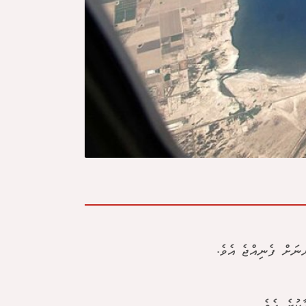
ނަށް ފެނިއްޖެ އެވެ.