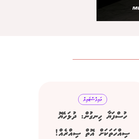
ލައިފްސްޓައިލް
ހުސްފަޔާ ހިނގުން: ދުޅަހެޔޮ
ސިއްހަތަކަށް އޮތް ސިއްރެއް!