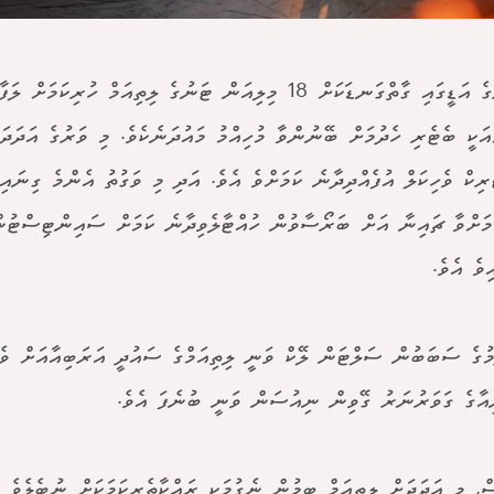
މި ކޯރުގެ އަޑީގައި ގާތްގަނޑަކަށް 18 މިލިއަން ޓަނުގެ ލިތިއަމް ހުރިކަމ
ްރިކް ވެހިކަލް އުފެއްދިދާނެ ކަމަށްވެ އެވެ. އަދި މި ވަގުތު އެންމެ ގިނައި
ަމަށްވާ ޗައިނާ އަށް ބަރޯސާވުން ހުއްޓާލެވިދާނެ ކަމަށް ސައިންޓިސްޓުނ
ވެ އެވެ.
މުގެ ސަބަބުން ސަލްޓަން ލޭކް ވަނީ ލިތިއަމްގެ ސައުދީ އަރަބިއާއަށް ވެފ
ިއާގެ ގަވަރުނަރު ގޭވިން ނިއުސަން ވަނީ ބުނެފަ އެވެ.
ް, މި އަދަދަށް ލިތިއަމް ބިމުން ނެގުމަކީ ރައްކާތެރިކަމަކަށް ނުބެލެވެ އ