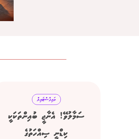
ލައިފްސްޓައިލް
ސަމާލުވޭ! އެނާޖީ ބުއިންތަކަކީ
ކިޑްނީ ސިއްހަތުގެ