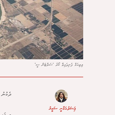
ލިތިއަމް ފެނިފައިވާ ކޯރު "ސަލްޓަން ސީ"
ދެކުނު 
އައިޝަތު އަމާނީ ސަމީރު