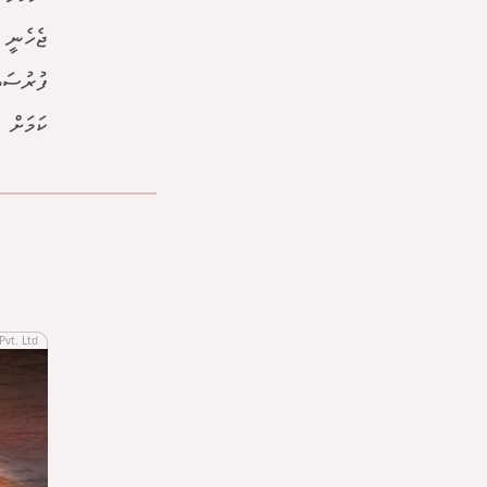
ޖެހެނީ 
ކަމަށް ލ
Pvt. Ltd