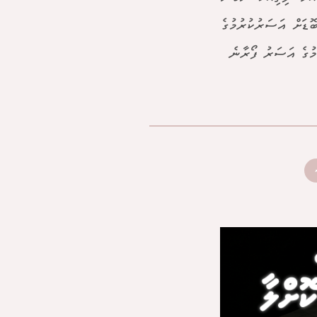
ޮޑަށް އަސަރުކުރުމުގެ
ައްދުގައި ދިރިއުޅޭ 180,000 އަށް މި ކަމުގެ އަސަރު ފޯރާނެ