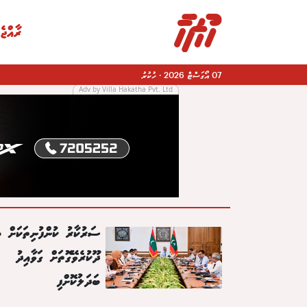
ރާއްޖެ
07 އޯގަސްޓް 2026
·
ހުކުރު
Adv by Villa Hakatha Pvt. Ltd
|
ސަރުކާރު ކުންފުނިތަކަށް ބ
ދޫކުރެވޭގޮތަށް ގަވާއިދު
ބަދަލުކޮށްފި