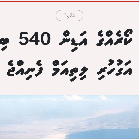
އެމެރިކާ
އެމެރިކާގެ 
އަގުހުރި ލިތިއަމް ފެނިއްޖެ