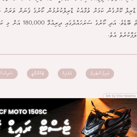
ޑްރިލް ކޮށްގެން ކަމަށް ވުމާއެކު ޑްރިލްކުރުމުން ކޯރުގެ ފެނަށް ވަރަށް ބ
ފުރުސަތު ބޮޑެވެ. އަދި ކޯރުގެ ސަރަހ
ަފާކުރެވެ އެވެ.
ލައިފްސްޓައިލް
އެމެރިކާ
ޓެކްނޮލޮޖީ
ސައިންސް
Adv by Villa Hakatha 