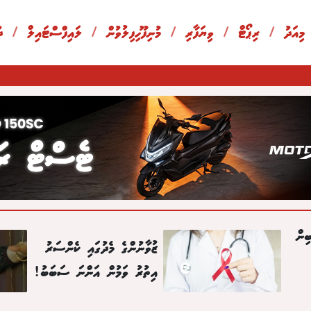
 މިއަދު
/
ރިޕޯޓް
/
ވިޔަފާރި
/
މުނިފޫހިފިލުވުން
/
ލައިފްސްޓައިލް
/
ދ
ިން
ޒުވާނުންގެ މެދުގައި ކެންސަރު
އިތުރު ވަމުން އަންނަ ސަބަބު!