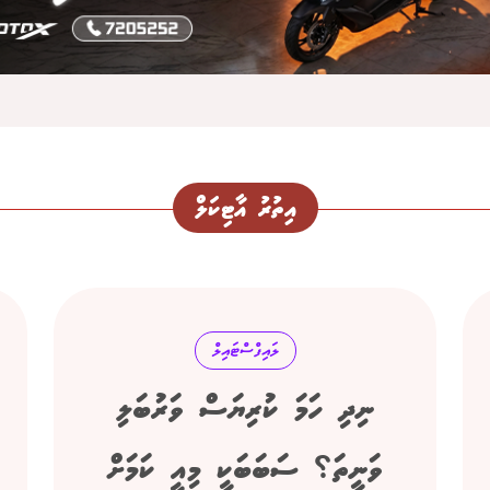
އިތުރު އާޓިކަލް
ލައިފްސްޓައިލް
ނިދި ހަމަ ކުރިޔަސް ވަރުބަލި
ވަނީތަ؟ ސަބަބަކީ މިއީ ކަމަށް