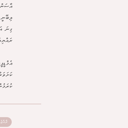
އާސަންދ
ލިބޭނީ 
ގިނަ އަ
ރައްޔިތ
އެމްޑީޕ
ކަށަވަރ
ކުރަމުނ
ރާއްޖެ 