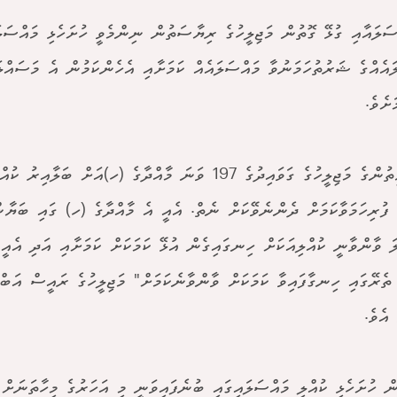
ސަލައާއި ގުޅޭ ގޮތުން މަޖިލީހުގެ ރިޔާސަތުން ނިންމެވީ ހުށަހެޅި މައްސަލަ
ައެއްގެ ޝަރުތުހަމަނުވާ މައްސަލައެއް ކަމަށާއި އެހެންކަމުން އެ މަސައްލ
ށެވެ.
"ރައްޔިތުންގެ މަޖިލީހުގެ ގަވައިދުގެ 197 ވަނަ މާއްދާގެ (ހ)އަށް ބަ
ފުރިހަމަވާކަމަށް ދެންނެވޭކަށް ނެތް. އެއީ އެ މާއްދާގެ (ހ) ގައި ބަޔާނ
ަ ވާންވާނީ ކުއްލިއަކަށް ހިނގައިގެން އުޅޭ ކަމަކަށް ކަމަށާއި އަދި އެއީ 
ތެރޭގައި ހިނގާފައިވާ ކަމަކަށް ވާންވާނެކަމަށް" މަޖިލީހުގެ ރައީސް އަބ
 އެވެ.
ީން ހުށަހެޅި ކުއްލި މައްސަލައިގައި ބުނެފައިވަނީ މި އަހަރުގެ މިހާތަނަށް