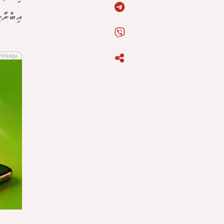
އިބްރާހި
hiraagu