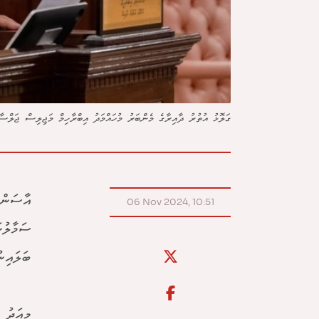
ގަލޮޅު އުތުރު ދާއިރާގެ މެންބަރު މުހައްމަދު އިބްރާހިމް މަޖިލިސް ޖަލްސާއެ
އާސަންދ
06 Nov 2024, 10:51
ސަމާލުކ
ބަލައިނ
މިއަދު 