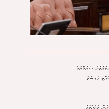
ކުރުމަށް ސަރުކާރުގެ
ުއްލި މައްސަލަ
ރުން މުހައްމަދު