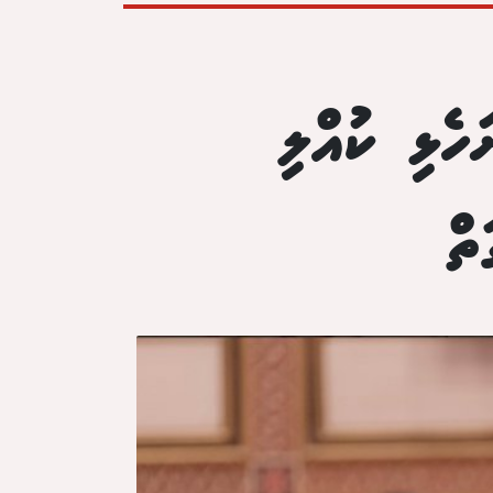
ހެޅި ކުއްލި
ތް