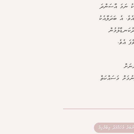
ކު ނަމަ އާސަންދަ
ވެ. އެ ބަދަލާއެކު
ުކަނޑާލުމުން
ފަ އެވެ.
ްނަށް
ުމަށް މަސައްކަތް
ްބަރު މުހައްމަދު އިބްރާހިމް