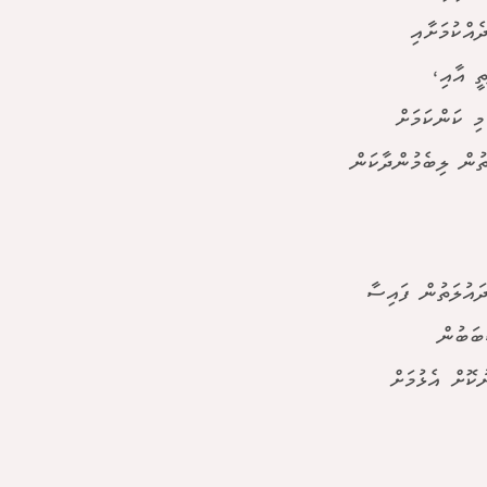
ެއްކުމަށާއި
ީ އާއި،
ި ކަންކަމަށް
ތުން ލިބެމުންދާކަން
ައުލަތުން ފައިސާ
ބަބުން
ކޮށް އެޅުމަށް