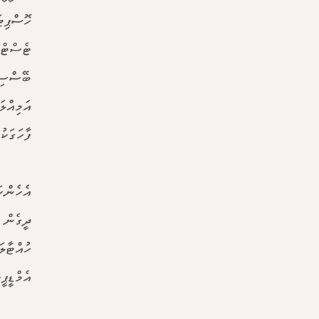
ހޮސްޕިޓ
ޓެސްޓްތ
ބޭސްސިޓ
އަމިއްލ
ފާހަގަކު
އެހެންކ
ދީގެން 
ހުއްޓާލ
އެމްޑީޕ