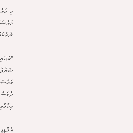
މި މައް
މައްސަލ
ނެތްކަމަ
ޝަރުތު 
މައްސަލ
ދުވަސް 
ވިދާޅުވި
އެމްޑީޕ