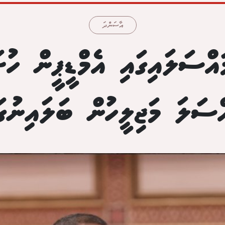
އާސަންދަ
ްސަލައިގައި އެމްޑީޕީން ހުށަ
ްސަލަ މަޖިލީހުން ބަލައިނުގަ