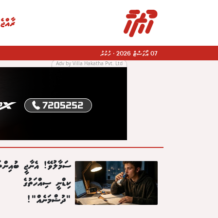
ރާއްޖެ
07 އޯގަސްޓް 2026
·
ހުކުރު
Adv by Villa Hakatha Pvt. Ltd
|
ސަމާލުވޭ! އެނާޖީ ބުއިންތަ
ކިޑްނީ ސިއްހަތުގެ
"ދުޝްމަނެއް"!