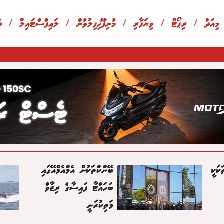
 މިއަދު
/
ރިޕޯޓް
/
ވިޔަފާރި
/
މުނިފޫހިފިލުވުން
/
ލައިފްސްޓައިލް
/
ދ
ކަކީ
ބޭންކްތަކުން އެމްއެމްއޭގައި
ބަހައްޓާ ފައިސާގެ ރިޒާވް
މަތިކުރަނީ