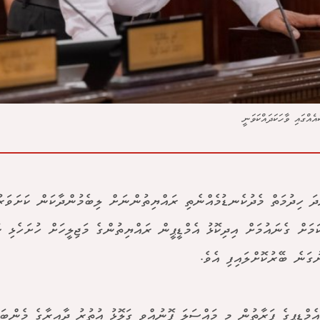
އްގައި ވާހަކަދައްކަވަނީ
ަ ހިދުމަތް މެދުކެނޑުމެއްނެތި ރައްޔިތުންނަށް ލިބެމުންދާކަން ކަށަވަރު
ަމަށް ގެނައުމަށް އިދިކޮޅު އެމްޑީޕީން ރައްޔިތުންގެ މަޖިލީހަށް ހުށަހެޅި ކ
ުގަނެ ބޭރުކޮށްލައިފި އެވެ.
އެމްޑީޕީގެ ފަރާތުން މި މައްސަލަ ފޮނުއްވީ ގަލޮޅު އުތުރު ދާއިރާގެ މެންބަ