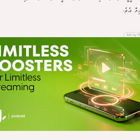
މް އެވެ.
Adv by D