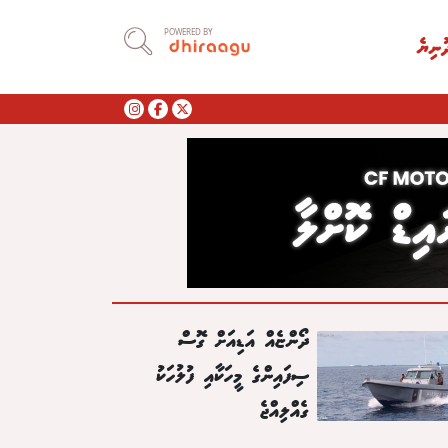
POWERED BY
ުނިޔެ
ދޯންޏެއް އަޑިއަށް ގޮސް
ސިފައިންގެ މީހަކާއި ފުލުހަކު
ގެއްލިއްޖެ