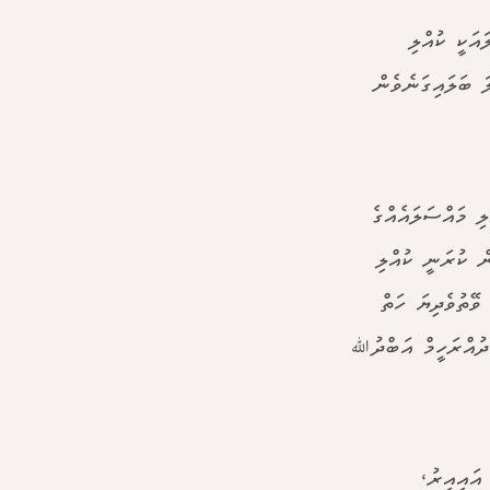
އަކީ ކުއްލި
ަ ބަލައިގަނެވެން
ލާއިރު ކުއްލި މައްސަލައެއްގެ
ް ކުރަނީ ކުއްލި
ވޭތުވެދިޔަ ހަތް
ްދުއްރަހީމް އަބްދުﷲ
 އައިއިރު،