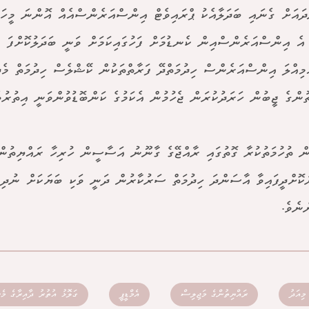
ައަށް ގެނައި ބަދަލާއެކު ޕްރައިވެޓް އިންސްއަރެންސްއެއް އޮންނަ މީހަ
އެ އިންސްއަރެންސްއިން ކެނޑުމަށް ފަހުގައިކަމަށް ވަނީ ބަދަލުކޮށްފަ އެ
މިއްލަ އިންސްއަރެންސް ހިދުމަތްދޭ ފަރާތްތަކުން ކޭޝްލެސް ހިދުމަތް މެދ
ުންގެ ޖީބުން ހަރަދުކުރަން ޖެހުމުން އެކަމުގެ ކަންބޮޑުވުންވަނީ އިތުރުވެ
ީން ތުހުމަތުކުރާ ގޮތުގައި ރާއްޖޭގެ ގާނޫނު އަސާސީން ހުރިހާ ރައްޔިތުނ
ުކޮށްދީފައިވާ އާސަންދަ ހިދުމަތް ސަރުކާރުން ދަނީ ވަކި ބަޔަކަށް ނުދިނ
ްނެވެ.
މިއަދު
ރައްޔިތުންގެ މަޖިލިސް
އެމްޑީޕީ
ގަލޮޅު އުތުރު ދާއިރާގެ މެނ