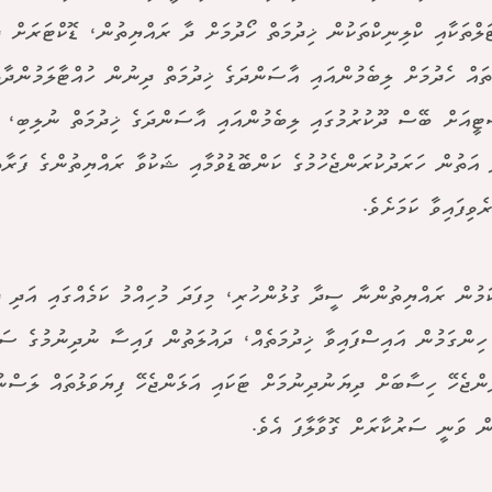
ަލްތަކާއި ކްލިނިކްތަކުން ޚިދުމަތް ހޯދުމަށް ދާ ރައްޔިތުން، ޑޮކްޓަރަށް ދ
ައް ހެދުމަށް ލިބެމުންއައި އާސަންދަގެ ޚިދުމަތް ދިނުން ހުއްޓާލަމުންދާތ
ީއަށް ބޭސް ދޫކުރުމުގައި ލިބެމުންއައި އާސަންދަގެ ޚިދުމަތް ނުލިބި، މ
ަ އަތުން ހަރަދުކުރަންޖެހުމުގެ ކަންބޮޑުވުމާއި ޝަކުވާ ރައްޔިތުންގެ ފަރާ
ރެވިފައިވާ ކަމަށެވެ.
ަމުން ރައްޔިތުންނާ ސީދާ ގުޅުންހުރި، މިފަދަ މުހިއްމު ކަމެއްގައި އަދި ދ
ހިންގަމުން އައިސްފައިވާ ޚިދުމަތެއް، ދައުލަތުން ފައިސާ ނުދިނުމުގެ ސަ
ަންޖެހޭ ހިސާބަށް ދިޔަނުދިނުމަށް ޓަކައި އަޅަންޖެހޭ ފިޔަވަޅުތައް ލަސްނު
ީން ވަނީ ސަރުކާރަށް ގޮވާލާފަ އެވެ.