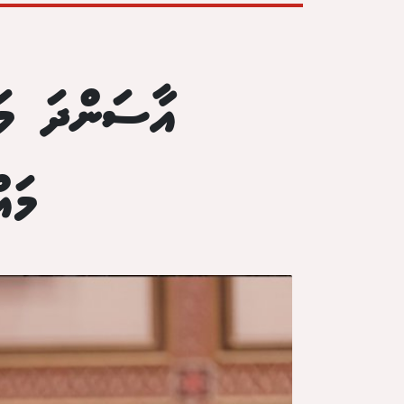
އާސަންދަ މައ
މައ